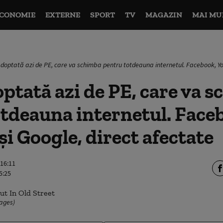
CONOMIE
EXTERNE
SPORT
TV
MAGAZIN
MAI MU
doptată azi de PE, care va schimba pentru totdeauna internetul. Facebook, Yo
ptată azi de PE, care va 
tdeauna internetul. Face
i Google, direct afectate
 16:11
5:25
mages)