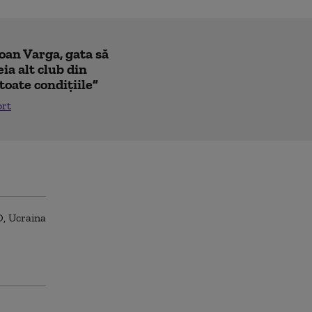
Ioan Varga, gata să
ia alt club din
toate condițiile”
ort