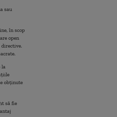
za sau
ine, în scop
ware open
directive.
acrate.
 la
ţiile
le obţinute
ht să fie
vantaj