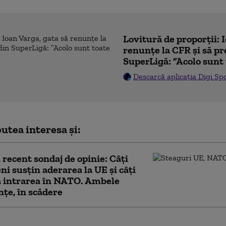
Lovitură de proporții: 
renunțe la CFR și să pre
SuperLigă: ”Acolo sunt 
Descarcă aplicația Digi Sp
utea interesa și:
 recent sondaj de opinie: Câți
ni susțin aderarea la UE și câți
ă intrarea în NATO. Ambele
nțe, în scădere
cel roșu” sau vizionar?