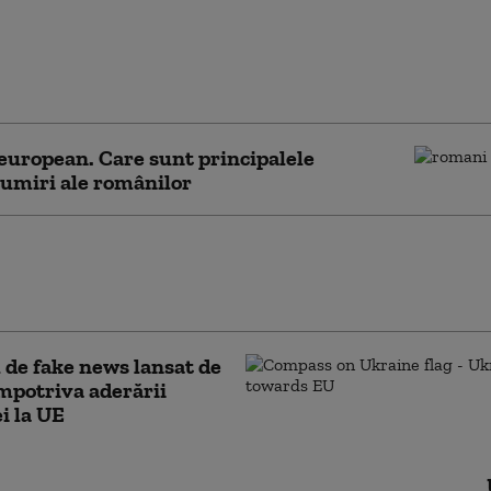
in Ceuta reaprinde
rea despre rolul
ului spaniol Pedro Sanchez
european. Care sunt principalele
umiri ale românilor
ări din UE rămân neutre în timp ce
se reînarmează. Marele test care le-ar
chimba strategia
 de fake news lansat de
mpotriva aderării
i la UE