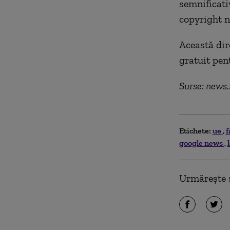
semnificativ
copyright n
Această dir
gratuit pen
Surse: news.
Etichete:
ue
f
google news
Urmărește ș