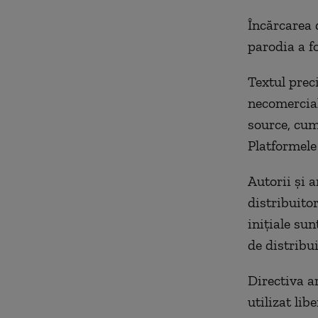
Încărcarea d
parodia a f
Textul prec
necomercial
source, cum
Platformele
Autorii şi a
distribuitor
inițiale su
de distribui
Directiva ar
utilizat lib