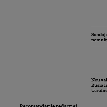
Criza d
dezbate
premier
în UE
Sondaj 
nemulț
Patru ț
Europa 
putea s
Nou val
Rusia î
Ucraine
Recomandările redacţiei