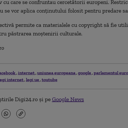
 cu care se confruntau cercetătorii europeni. Restricţ
u se vor aplica conţinutului folosit pentru predare sa
ectivă permite ca materialele cu copyright să fie util
tru păstrarea moștenirii culturale.
ro
acebook
internet
uniunea europeana
google
parlamentul eur
legi internet
legi ue
toutube
tirile Digi24.ro și pe
Google News