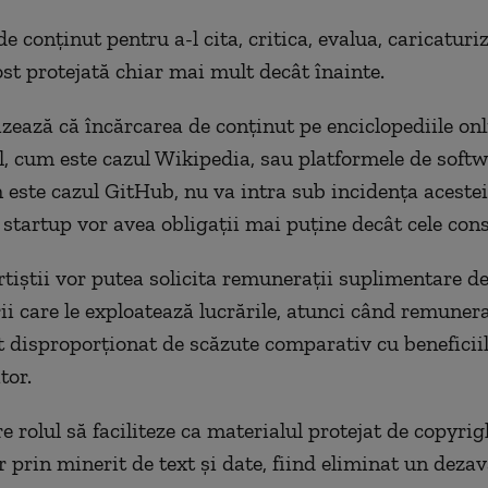
e conţinut pentru a-l cita, critica, evalua, caricaturi
ost protejată chiar mai mult decât înainte.
izează că încărcarea de conţinut pe enciclopediile onl
, cum este cazul Wikipedia, sau platformele de soft
 este cazul GitHub, nu va intra sub incidenţa acestei 
 startup vor avea obligaţii mai puţine decât cele cons
rtiştii vor putea solicita remuneraţii suplimentare de
ii care le exploatează lucrările, atunci când remunera
nt disproporţionat de scăzute comparativ cu beneficii
tor.
e rolul să faciliteze ca materialul protejat de copyrig
er prin minerit de text şi date, fiind eliminat un deza