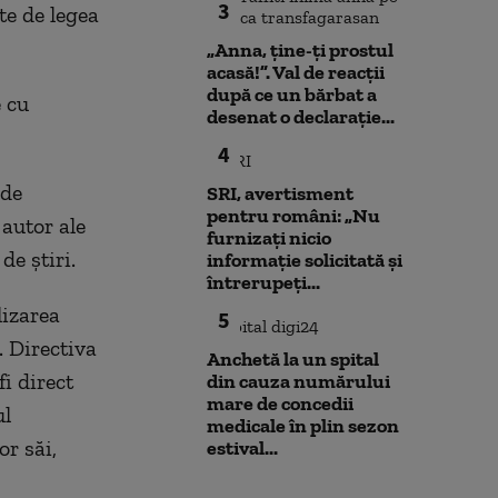
3
te de legea
„Anna, ţine-ţi prostul
acasă!”. Val de reacții
după ce un bărbat a
 cu
desenat o declarație...
4
 de
SRI, avertisment
pentru români: „Nu
 autor ale
furnizați nicio
de ştiri.
informație solicitată și
întrerupeți...
lizarea
5
. Directiva
Anchetă la un spital
fi direct
din cauza numărului
mare de concedii
ul
medicale în plin sezon
or săi,
estival...