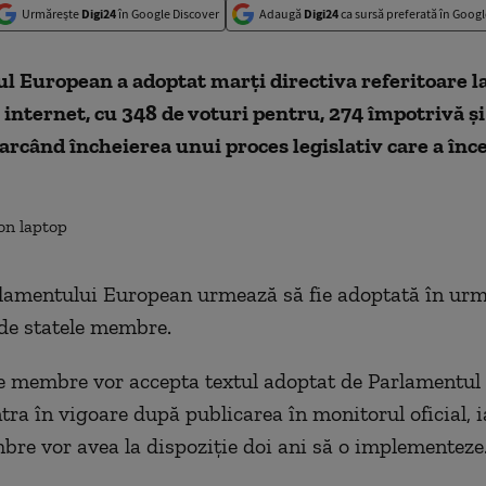
Urmărește
Digi24
în Google Discover
Adaugă
Digi24
ca sursă preferată în Googl
 European a adoptat marţi directiva referitoare la
 internet, cu 348 de voturi pentru, 274 împotrivă şi
arcând încheierea unui proces legislativ care a înc
lamentului European urmează să fie adoptată în urm
de statele membre.
e membre vor accepta textul adoptat de Parlamentul
tra în vigoare după publicarea în monitorul oficial, i
bre vor avea la dispoziţie doi ani să o implementeze