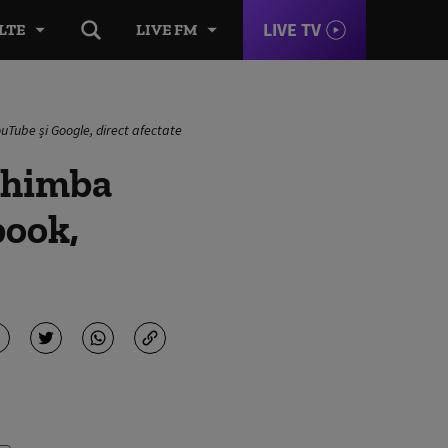
LIVE TV
LTE
LIVE FM
uTube și Google, direct afectate
schimba
book,