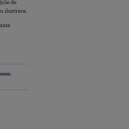
iile de
u ilustrare.
izate
opean