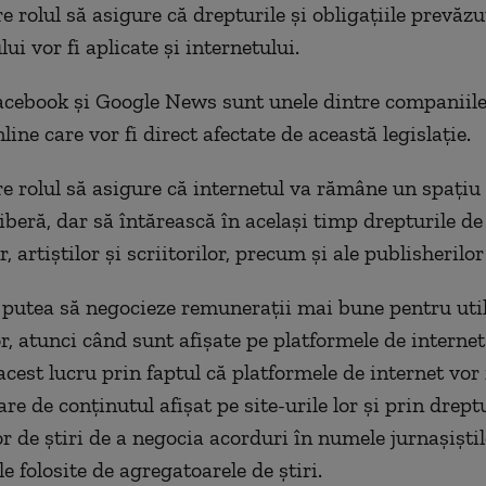
e rolul să asigure că drepturile şi obligaţiile prevăzu
ui vor fi aplicate şi internetului.
cebook şi Google News sunt unele dintre companiile
nline care vor fi direct afectate de această legislaţie.
re rolul să asigure că internetul va rămâne un spaţiu
iberă, dar să întărească în acelaşi timp drepturile de
, artiştilor şi scriitorilor, precum şi ale publisherilor 
 putea să negocieze remuneraţii mai bune pentru uti
or, atunci când sunt afişate pe platformele de internet
cest lucru prin faptul că platformele de internet vor 
e de conţinutul afişat pe site-urile lor şi prin drept
r de ştiri de a negocia acorduri în numele jurnaşiştil
le folosite de agregatoarele de ştiri.