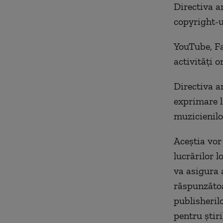
Directiva ar
copyright-ul
YouTube, Fa
activităţi o
Directiva a
exprimare l
muzicienilor
Aceştia vor
lucrărilor l
va asigura a
răspunzătoar
publisherilo
pentru ştiri