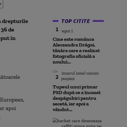
e
TOP CITITE
 drepturile
1
 36 de
eput în
Cine este românca
Alecsandra Drăgoi,
tânăra care a realizat
fotografia oficială a
noului...
2
ătoarele
Tupeul unui primar
PSD după ce a încasat
despăgubiri pentru
 European,
secetă, iar apoi a
ar apoi
vândut...
.