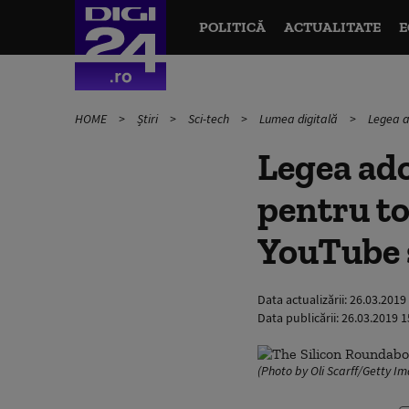
POLITICĂ
ACTUALITATE
E
HOME
Știri
Sci-tech
Lumea digitală
Legea a
Legea ado
pentru to
YouTube ș
Data actualizării:
26.03.2019
Data publicării:
26.03.2019 1
(Photo by Oli Scarff/Getty I