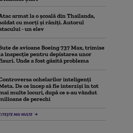
Atac armat la o şcoală din Thailanda,
soldat cu morţi şi răniţi. Autorul
atacului - un elev
Sute de avioane Boeing 737 Max, trimise
la inspecție pentru depistarea unor
fisuri. Unde a fost găsită problema
Controversa ochelarilor inteligenți
Meta. De ce încep să fie interziși în tot
mai multe locuri, după ce s-au vândut
milioane de perechi
CITEȘTE MAI MULTE