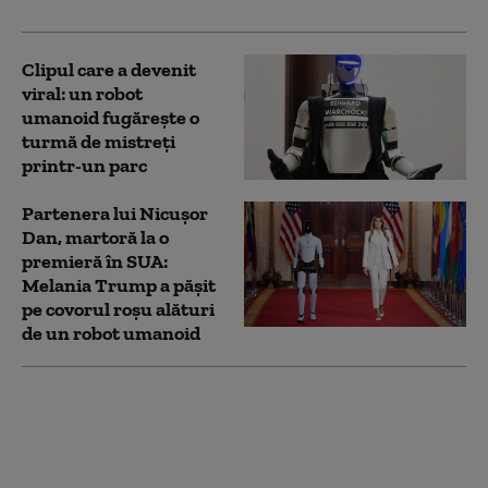
Clipul care a devenit
viral: un robot
umanoid fugărește o
turmă de mistreți
printr-un parc
Partenera lui Nicușor
Dan, martoră la o
premieră în SUA:
Melania Trump a pășit
pe covorul roșu alături
de un robot umanoid
Un chirurg din Londra
a operat un pacient
aflat la 2.400 km
distanță, cu ajutorul