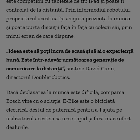
este compatibil cu tabletele de tip iPad şi poate fi
controlat de la distanţă. Prin intermediul robotului,
proprietarul acestuia îşi asigură prezenţa la muncă
şi poate purta discuţii faţă în faţă cu colegii săi, prin
micul ecran de care dispune.
„Ideea este să poţi lucra de acasă şi să ai o experienţă
bună. Este într-adevăr următoarea generaţie de
comunicare la distanţă”,
susține David Cann,
directorul Doublerobotics.
Dacă deplasarea la muncă este dificilă, compania
Bosch vine cu o soluţie. E-Bike este o bicicletă
electrică, destul de puternică pentru a-l ajuta pe
utilizatorul acesteia să urce rapid şi fără mare efort
dealurile.