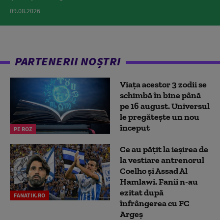
09.08.2026
PARTENERII NOȘTRI
Viața acestor 3 zodii se
schimbă în bine până
pe 16 august. Universul
le pregătește un nou
început
PE ROZ
Ce au pățit la ieșirea de
la vestiare antrenorul
Coelho și Assad Al
Hamlawi. Fanii n-au
ezitat după
FANATIK.RO
înfrângerea cu FC
Argeș