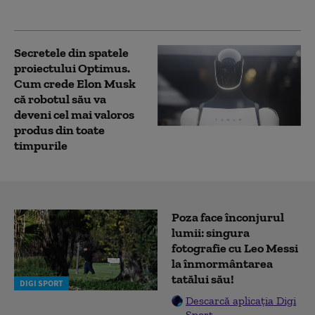
unui robot
Secretele din spatele
proiectului Optimus.
Cum crede Elon Musk
că robotul său va
deveni cel mai valoros
produs din toate
timpurile
Poza face înconjurul
lumii: singura
fotografie cu Leo Messi
la înmormântarea
tatălui său!
DIGI SPORT
Descarcă aplicația Digi
Sport