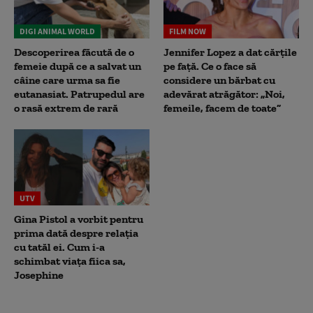
DIGI ANIMAL WORLD
FILM NOW
Descoperirea făcută de o
Jennifer Lopez a dat cărțile
femeie după ce a salvat un
pe față. Ce o face să
câine care urma sa fie
considere un bărbat cu
eutanasiat. Patrupedul are
adevărat atrăgător: „Noi,
o rasă extrem de rară
femeile, facem de toate”
UTV
Gina Pistol a vorbit pentru
prima dată despre relația
cu tatăl ei. Cum i-a
schimbat viața fiica sa,
Josephine