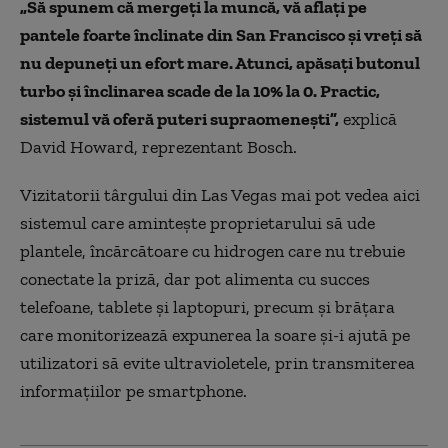
„Să spunem că mergeţi la muncă, vă aflaţi pe
pantele foarte înclinate din San Francisco şi vreţi să
nu depuneţi un efort mare. Atunci, apăsaţi butonul
turbo şi înclinarea scade de la 10% la 0. Practic,
sistemul vă oferă puteri supraomeneşti”,
explică
David Howard, reprezentant Bosch.
Vizitatorii târgului din Las Vegas mai pot vedea aici
sistemul care aminteşte proprietarului să ude
plantele, încărcătoare cu hidrogen care nu trebuie
conectate la priză, dar pot alimenta cu succes
telefoane, tablete şi laptopuri, precum şi brăţara
care monitorizează expunerea la soare şi-i ajută pe
utilizatori să evite ultravioletele, prin transmiterea
informaţiilor pe smartphone.