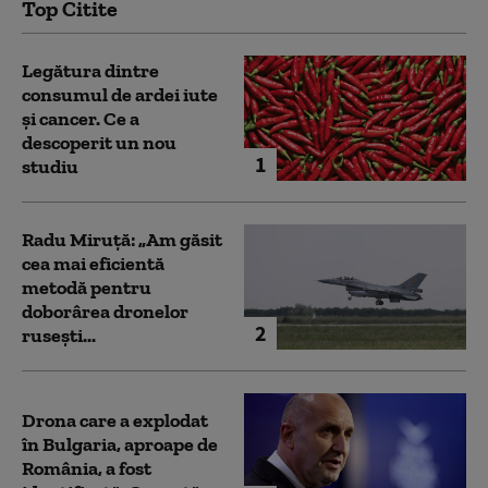
Top Citite
Legătura dintre
consumul de ardei iute
și cancer. Ce a
descoperit un nou
1
studiu
Radu Miruță: „Am găsit
cea mai eficientă
metodă pentru
doborârea dronelor
2
rusești...
Drona care a explodat
în Bulgaria, aproape de
România, a fost