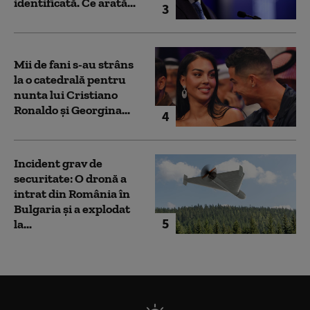
identificată. Ce arată...
3
Mii de fani s-au strâns
la o catedrală pentru
nunta lui Cristiano
Ronaldo şi Georgina...
4
Incident grav de
securitate: O dronă a
intrat din România în
Bulgaria şi a explodat
5
la...