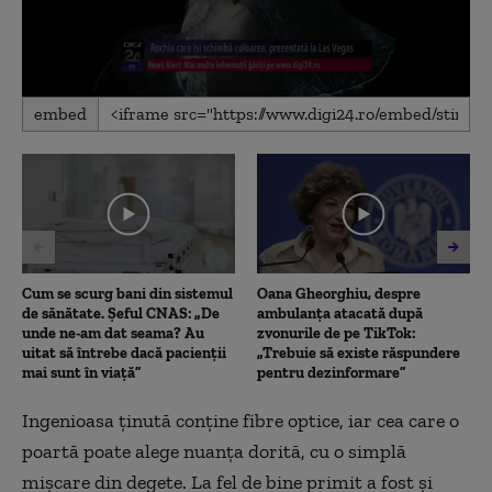
0
embed
seconds
of
1
minute,
15
seconds
Cum se scurg bani din sistemul
Oana Gheorghiu, despre
de sănătate. Șeful CNAS: „De
ambulanța atacată după
unde ne-am dat seama? Au
zvonurile de pe TikTok:
uitat să întrebe dacă pacienții
„Trebuie să existe răspundere
mai sunt în viață”
pentru dezinformare”
Ingenioasa ţinută conţine fibre optice, iar cea care o
poartă poate alege nuanţa dorită, cu o simplă
mişcare din degete. La fel de bine primit a fost şi