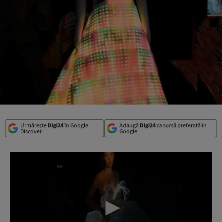
Urmărește
Digi24
în Google
Adaugă
Digi24
ca sursă preferată în
Discover
Google