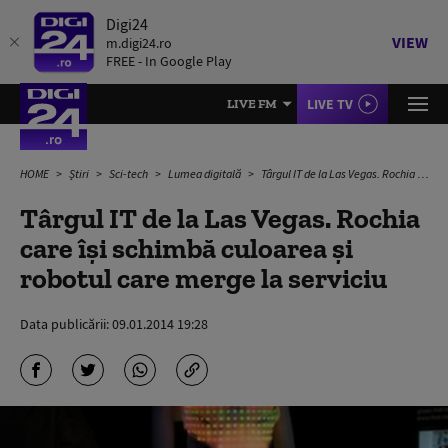
Digi24
VIEW
m.digi24.ro
FREE - In Google Play
LIVE TV
LIVE FM
HOME
Știri
Sci-tech
Lumea digitală
Târgul IT de la Las Vegas. Rochia care își schimbă culoarea și robotul care merge la serviciu
Târgul IT de la Las Vegas. Rochia
care își schimbă culoarea și
robotul care merge la serviciu
Data publicării:
09.01.2014 19:28