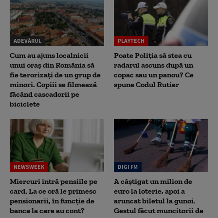
ADEVĂRUL
PLAYTECH
Cum au ajuns localnicii
Poate Poliția să stea cu
unui oraș din România să
radarul ascuns după un
fie terorizați de un grup de
copac sau un panou? Ce
minori. Copiii se filmează
spune Codul Rutier
făcând cascadorii pe
biciclete
NEWSWEEK
DIGI FM
Miercuri intră pensiile pe
A câștigat un milion de
card. La ce oră le primesc
euro la loterie, apoi a
pensionarii, în funcție de
aruncat biletul la gunoi.
banca la care au cont?
Gestul făcut muncitorii de