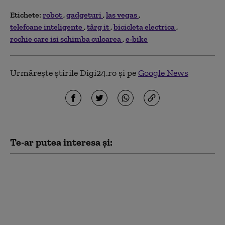
Etichete:
robot
gadgeturi
las vegas
telefoane inteligente
târg it
bicicleta electrica
rochie care isi schimba culoarea
e-bike
Urmărește știrile Digi24.ro și pe
Google News
Te-ar putea interesa și:
Misiune de salvare
impresionantă în
Ucraina: o femeie de 77
de ani a fost găsită cu
drona și evacuată cu un
robot