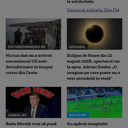
la salubritate
Descarcă aplicația Digi FM
EDITIADEDIMINEATA.RO
ADEVARUL
Niciun stat nu a activat
Eclipsa de Soare din 12
mecanismul UE anti-
august 2026, spectacol rar
dezinformare în timpul
la apus. Adrian Șonka: „O
crizei din Ceuta
imagine pe care poate nu o
vezi niciodată în viață”
GANDUL.RO
DIGI SPORT
Radu Miruţă vrea să pună
Au apărut imaginile: