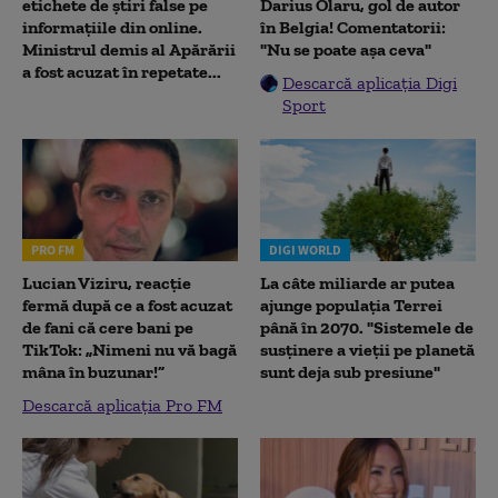
etichete de știri false pe
Darius Olaru, gol de autor
informațiile din online.
în Belgia! Comentatorii:
Ministrul demis al Apărării
"Nu se poate așa ceva"
a fost acuzat în repetate...
Descarcă aplicația Digi
Sport
PRO FM
DIGI WORLD
Lucian Viziru, reacție
La câte miliarde ar putea
fermă după ce a fost acuzat
ajunge populația Terrei
de fani că cere bani pe
până în 2070. "Sistemele de
TikTok: „Nimeni nu vă bagă
susținere a vieții pe planetă
mâna în buzunar!”
sunt deja sub presiune"
Descarcă aplicația Pro FM