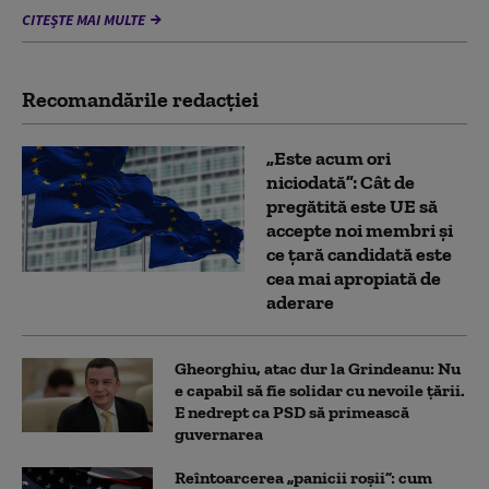
CITEȘTE MAI MULTE
Recomandările redacţiei
„Este acum ori
niciodată”: Cât de
pregătită este UE să
accepte noi membri și
ce țară candidată este
cea mai apropiată de
aderare
Gheorghiu, atac dur la Grindeanu: Nu
e capabil să fie solidar cu nevoile țării.
E nedrept ca PSD să primească
guvernarea
Reîntoarcerea „panicii roșii”: cum