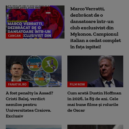
Marco Verratti,
dezbrăcat de o
dansatoare într-un
club exclusivist din
Mykonos. Campionul
CANCAN
italian a cedat complet
în fața ispitei!
FANATIK.RO
FILM NOW
A fost penalty la Assad?
Cum arată Dustin Hoffman
Cristi Balaj, verdict
în 2026, la 89 de ani. Cele
nemilos pentru
mai bune filme și rolurile
Universitatea Craiova.
de Oscar
Exclusiv