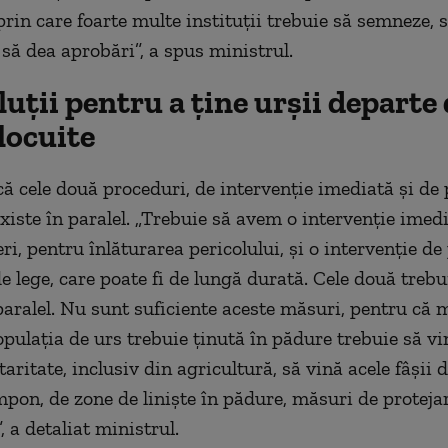
prin care foarte multe instituții trebuie să semneze, 
 să dea aprobări”, a spus ministrul.
luții pentru a ține urșii departe
locuite
că cele două proceduri, de intervenție imediată și de 
existe în paralel. „Trebuie să avem o intervenție imed
i, pentru înlăturarea pericolului, și o intervenție de
e lege, care poate fi de lungă durată. Cele două trebu
aralel. Nu sunt suficiente aceste măsuri, pentru că 
opulația de urs trebuie ținută în pădure trebuie să vi
itate, inclusiv din agricultură, să vină acele fâșii d
mpon, de zone de liniște în pădure, măsuri de proteja
, a detaliat ministrul.