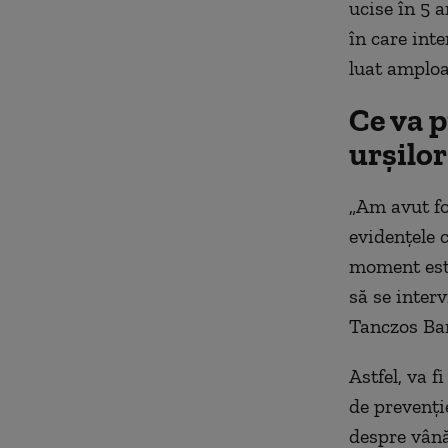
ucise în 5 a
în care int
luat amploa
Ce va 
urșilor
„Am avut fo
evidențele c
moment este 
să se interv
Tanczos Ba
Astfel, va 
de prevenție
despre vână