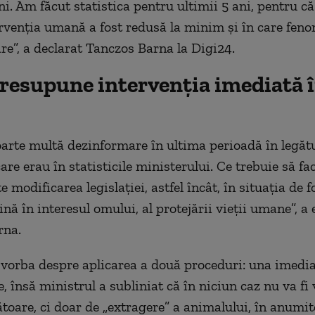
ni. Am făcut statistica pentru ultimii 5 ani, pentru c
ervenția umană a fost redusă la minim și în care fen
re”, a declarat Tanczos Barna la Digi24.
presupune intervenția imediată î
arte multă dezinformare în ultima perioadă în legăt
are erau în statisticile ministerului. Ce trebuie să f
modificarea legislației, astfel încât, în situația de 
ină în interesul omului, al protejării vieții umane”, a 
rna.
fi vorba despre aplicarea a două proceduri: una imedia
, însă ministrul a subliniat că în niciun caz nu va fi
toare, ci doar de „extragere” a animalului, în anumite