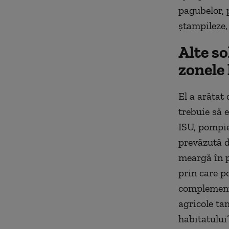
pagubelor, 
ștampileze,
Alte so
zonele 
El a arătat 
trebuie să 
ISU, pompier
prevăzută d
meargă în p
prin care p
complementar
agricole ta
habitatului”