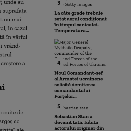
eț unde au
3
ri suprafața
La câte grade trebuie
setat aerul condiționat
nt nu mai
în timpul caniculei.
al, în cazul
Temperatura...
tă în vârful
și vrând-
strul
4
 creștere a
Noul Comandant-șef
al Armatei ucrainene
solicită demiterea
ai
comandantului
Forțelor...
5
locuite de
Sebastian Stan a
Argeș se
devenit tată. Iubita
actorului originar din
izite” ale