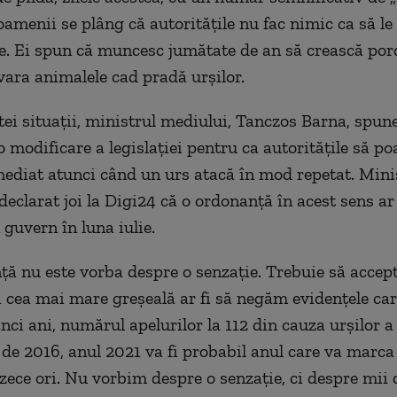
 oamenii se plâng că autoritățile nu fac nimic ca să le
e. Ei spun că muncesc jumătate de an să crească por
 vara animalele cad pradă urșilor.
stei situații, ministrul mediului, Tanczos Barna, spun
 modificare a legislației pentru ca autoritățile să po
mediat atunci când un urs atacă în mod repetat. Mini
declarat joi la Digi24 că o ordonanță în acest sens ar
 guvern în luna iulie.
ță nu este vorba despre o senzație. Trebuie să acce
și cea mai mare greșeală ar fi să negăm evidențele car
inci ani, numărul apelurilor la 112 din cauza urșilor a
ă de 2016, anul 2021 va fi probabil anul care va marca
 zece ori. Nu vorbim despre o senzație, ci despre mii