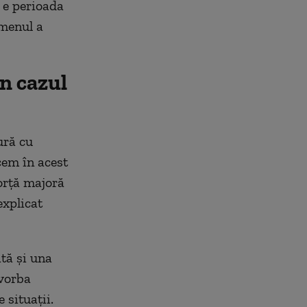
ă e perioada
omenul a
n cazul
ură cu
acem în acest
forță majoră
explicat
tă și una
 vorba
 situații.