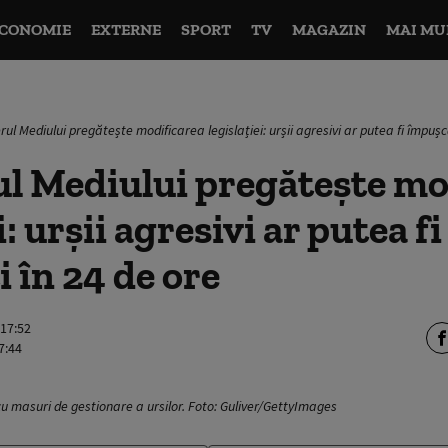
CONOMIE
EXTERNE
SPORT
TV
MAGAZIN
MAI MU
rul Mediului pregătește modificarea legislației: urșii agresivi ar putea fi împușc
l Mediului pregătește mo
i: urșii agresivi ar putea fi
 în 24 de ore
 17:52
7:44
u masuri de gestionare a ursilor. Foto: Guliver/GettyImages