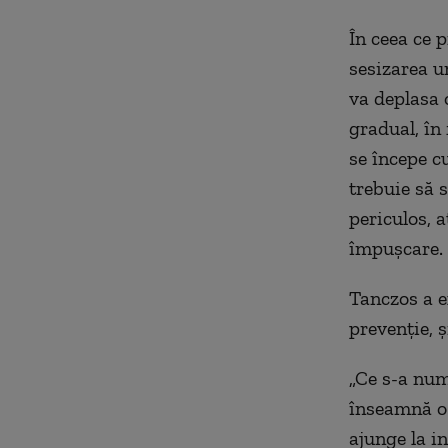
În ceea ce 
sesizarea un
va deplasa 
gradual, în 
se începe c
trebuie să s
periculos, a
împușcare.
Tanczos a e
prevenție, 
„Ce s-a nu
înseamnă o 
ajunge la i