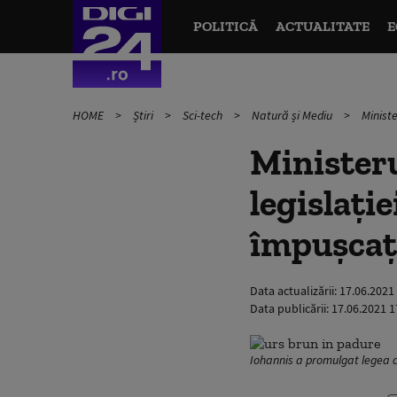
POLITICĂ
ACTUALITATE
E
HOME
Știri
Sci-tech
Natură și Mediu
Ministe
Ministeru
legislație
împușcați
Data actualizării:
17.06.2021
Data publicării:
17.06.2021 1
Iohannis a promulgat legea c