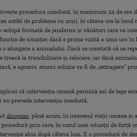
privește procedura imediată, în maximum 24 de ore d
ei astfel de probleme cu urșii, în câteva ore la locul 
o echipă formată de jandarmi și vânători care va int
funcție de situație: dacă e prima vizită a unui urs în l
u o alungare a animalului. Dacă se constată că se repe
e treacă la tranchilizare și relocare, iar dacă animalu
tacă, e agresiv, atunci soluția va fi de „extragere” pri
xplicat că intervenția umană permisă azi de lege est
și nu prevede intervenția imediată.
mit
derogare
, până acum, în interesul vieții umane și a
procedură prin care, în cazul unei situații de forță m
ntervenție abia după câteva luni. E o procedură de d