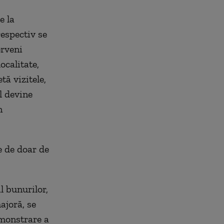
e la
respectiv se
erveni
ocalitate,
tă vizitele,
l devine
n
e de doar de
l bunurilor,
ajoră, se
emonstrare a