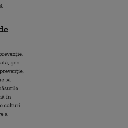
să
 de
prevenție,
iată, gen
 prevenție,
ie să
măsurile
nă în
e culturi
re a