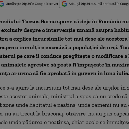
Urmărește
Digi24
în Google Discover
Adaugă
Digi24
ca sursă preferată în Googl
mediului Taczos Barna spune că deja în România nu
i exclusiv despre o intervenție umană asupra habit
tru a explica incursiunile tot mai dese ale acestora
 despre o înmulțire excesivă a populației de urși. To
sterul pe care îl conduce pregătește o modificare a l
t animalele agresive să poată fi împușcate în max
nța ar urma să fie aprobată în guvern în luna iulie
ce s-a ajuns la incursiuni tot mai dese ale urșilor în 
sește acestor animale, ministrul a spus că nu crede că 
t zone unde habitatul e neatins, unde oamenii nu au 
le, nu au trecut la braconaj, otrăvire, nu au pus capca
nele unde pădurea e neatinsă, chiar acolo se înmulțes