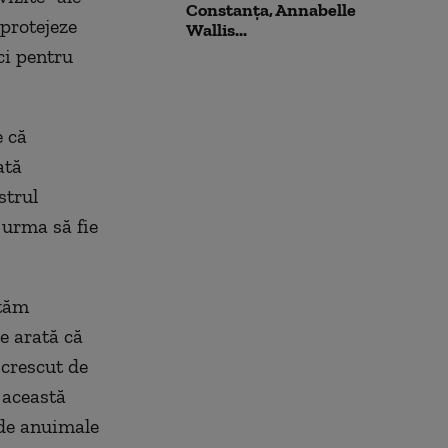
Constanța, Annabelle
 protejeze
Wallis...
ci pentru
e că
ată
strul
 urma să fie
ptăm
e arată că
 crescut de
 această
 de anuimale