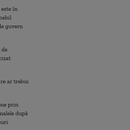
 este în
babil
 de guvern
 de
cizat
are ar trebui
ene prin
imalele după
suri