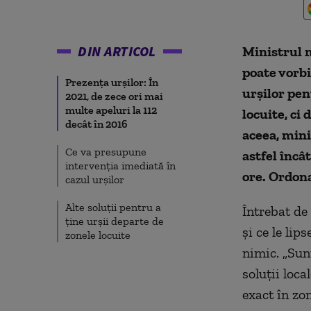
DIN ARTICOL
Ministrul 
poate vorb
Prezența urșilor: În
urșilor pen
2021, de zece ori mai
multe apeluri la 112
locuite, ci
decât în 2016
aceea, mini
Ce va presupune
astfel încâ
intervenția imediată în
ore. Ordona
cazul urșilor
Alte soluții pentru a
Întrebat de 
ține urșii departe de
și ce le lip
zonele locuite
nimic. „Sun
soluții loca
exact în zo