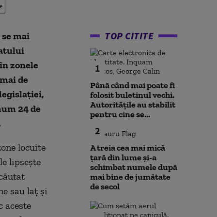
e
TOP CITITE
 se mai
atului
 în zonele
1
cmai de
Până când mai poate fi
egislației,
folosit buletinul vechi.
Autoritățile au stabilit
imum 24 de
pentru cine se...
.
2
zone locuite
A treia cea mai mică
țară din lume și-a
le lipsește
schimbat numele după
căutat
mai bine de jumătate
de secol
ne sau laț și
c aceste