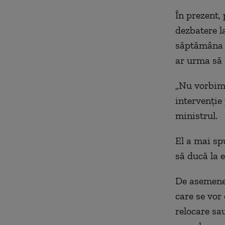
În prezent,
dezbatere la
săptămâna v
ar urma să i
„Nu vorbim 
intervenție 
ministrul.
El a mai spu
să ducă la 
De asemenea
care se vor 
relocare sau