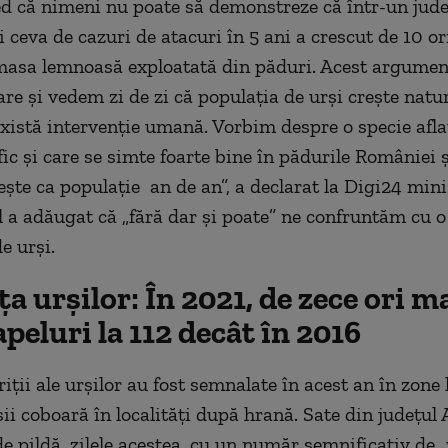
ed că nimeni nu poate să demonstreze că într-un jud
i ceva de cazuri de atacuri în 5 ani a crescut de 10 o
masa lemnoasă exploatată din păduri. Acest argume
are și vedem zi de zi că populația de urși crește natur
există intervenție umană. Vorbim despre o specie afla
fic și care se simte foarte bine în pădurile României 
ește ca populație an de an”, a declarat la Digi24 mini
l a adăugat că „fără dar și poate” ne confruntăm cu o
de urși.
a urșilor: În 2021, de zece ori m
peluri la 112 decât în 2016
iții ale urşilor au fost semnalate în acest an în zone 
ii coboară în localități după hrană.
Sate din județul 
e pildă, zilele acestea, cu un număr semnificativ de „v