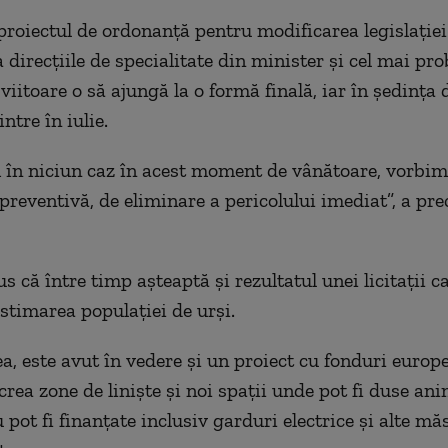
 proiectul de ordonanță pentru modificarea legislației
 direcțiile de specialitate din minister și cel mai pro
iitoare o să ajungă la o formă finală, iar în ședința
ntre în iulie.
în niciun caz în acest moment de vânătoare, vorbim
preventivă, de eliminare a pericolului imediat”, a pre
s că între timp așteaptă și rezultatul unei licitații c
estimarea populației de urși.
, este avut în vedere și un proiect cu fonduri europ
crea zone de liniște și noi spații unde pot fi duse an
 pot fi finanțate inclusiv garduri electrice și alte mă