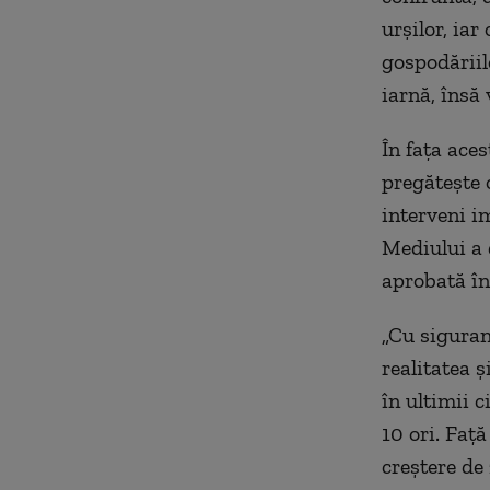
urşilor, iar
gospodăriil
iarnă, însă
În fața ace
pregătește o
interveni i
Mediului a 
aprobată în
„Cu siguran
realitatea 
în ultimii c
10 ori. Faț
creștere de