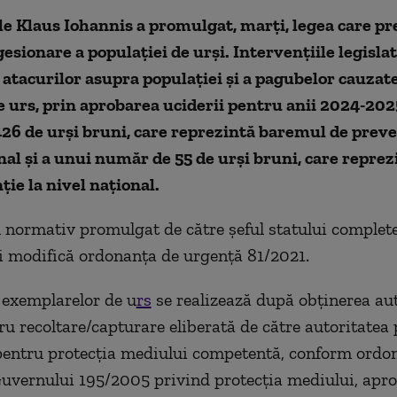
e Klaus Iohannis a promulgat, marți, legea care p
esionare a populației de urși. Intervenţiile legisla
atacurilor asupra populaţiei şi a pagubelor cauzat
e urs, prin aprobarea uciderii pentru anii 2024-202
6 de urși bruni, care reprezintă baremul de preve
nal şi a unui număr de 55 de urși bruni, care repre
ţie la nivel naţional.
ul normativ promulgat de către șeful statului complet
 modifică ordonanţa de urgenţă 81/2021.
 exemplarelor de u
rs
se realizează după obținerea aut
u recoltare/capturare eliberată de către autoritatea 
 pentru protecția mediului competentă, conform ordo
uvernului 195/2005 privind protecția mediului, apr