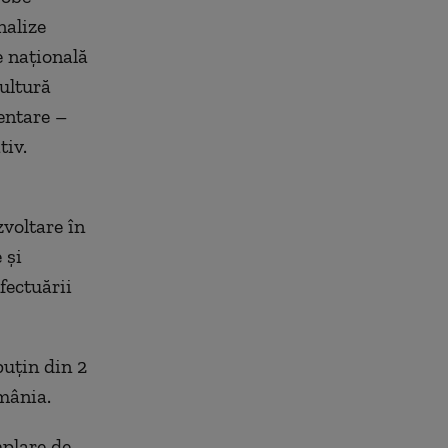
nalize
e națională
cultură
entare –
tiv.
voltare în
 și
fectuării
puțin din 2
omânia.
plare de