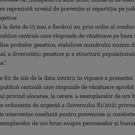
e reprezintă nivelul de prevenție și repartiția pe jud
egetice
ă la data de 15 mai a fiecărui an, prin ordin al condu
 publice centrale care răspunde de vânătoare pe baza 
liza probelor genetice, stabilirea numărului minim de
al, a diversității genetice și a structurii populațional
.”.
 60 de zile de la data intrării în vigoare a prezentei 
 publică centrală care răspunde de vânătoare aprobă
l privind alocarea, la cerere, a exemplarelor de urs 
e ordonanța de urgență a Guvernului 81/2021 privin
e intervenție imediată pentru prevenirea și combate
exemplarelor de urs brun asupra persoanelor și bunur