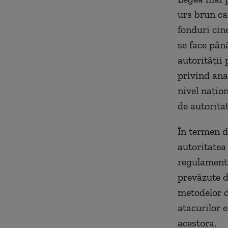
urs brun car
fonduri cin
se face pân
autorității
privind ana
nivel națion
de autoritate
În termen de
autoritatea
regulamentu
prevăzute d
metodelor d
atacurilor 
acestora.