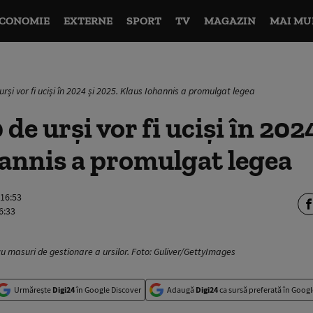
CONOMIE
EXTERNE
SPORT
TV
MAGAZIN
MAI MU
rși vor fi uciși în 2024 și 2025. Klaus Iohannis a promulgat legea
de urși vor fi uciși în 202
annis a promulgat legea
 16:53
6:33
u masuri de gestionare a ursilor. Foto: Guliver/GettyImages
Urmărește
Digi24
în Google Discover
Adaugă
Digi24
ca sursă preferată în Googl