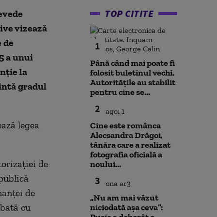
TOP CITITE
revede
tive vizează
e de
1
5 a unui
Până când mai poate fi
nţie la
folosit buletinul vechi.
Autoritățile au stabilit
zintă gradul
pentru cine se...
2
ează legea
Cine este românca
Alecsandra Drăgoi,
tânăra care a realizat
fotografia oficială a
orizației de
noului...
publică
3
nanței de
„Nu am mai văzut
obată cu
niciodată așa ceva”: