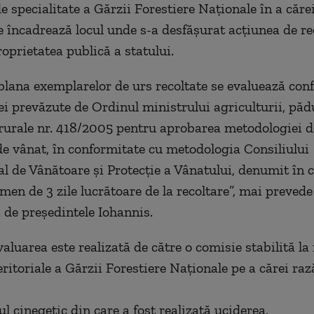
de specialitate a Gărzii Forestiere Naționale în a căre
se încadrează locul unde s-a desfășurat acțiunea de re
oprietatea publică a statului.
 blana exemplarelor de urs recoltate se evaluează co
i prevăzute de Ordinul ministrului agriculturii, pădu
 rurale nr. 418/2005 pentru aprobarea metodologiei d
 de vânat, în conformitate cu metodologia Consiliului
al de Vânătoare și Protecție a Vânatului, denumit în 
ermen de 3 zile lucrătoare de la recoltare”, mai prevede
de președintele Iohannis.
aluarea este realizată de către o comisie stabilită la 
eritoriale a Gărzii Forestiere Naționale pe a cărei raz
ul cinegetic din care a fost realizată uciderea.