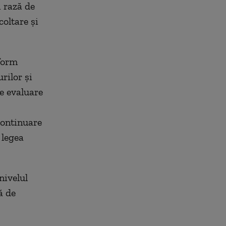
i rază de
coltare și
nform
rilor și
e evaluare
continuare
 legea
nivelul
ă de