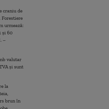
e craniu de
i Forestiere
cum urmează:
1 și 60
. –
imb valutar
 TVA și sunt
re la
eia,
rs brun în
robe