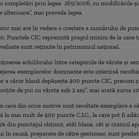
și completări prin legea 265/2006, cu modificările și
e ulterioare”, mai prevede legea.
tiv mai are în vedere o creștere a numărului de pun
00. Punctele CIC reprezintă pragul minim de la care t
valuate sunt reţinute în patrimoniul naţional.
ţinerea echilibrului între categoriile de vârste şi se
ejarea exemplarelor dominante este interzisă recolta
r a căror blană depăşeşte 400 puncte CIC, precum ş
soţite de pui cu vârsta sub 2 ani”, mai arată sursa cit
 în care din orice motive sunt recoltate exemplare a c
ă la mai mult de 400 puncte C.I.C., la care pot fi adă
din punctajul obținut, atât blana, cât și craniul a
i în cauză, preparate de către gestionar, sunt predat