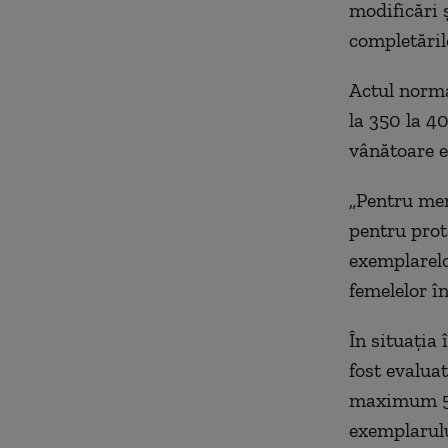
modificări 
completăril
Actul norma
la 350 la 4
vânătoare e
„Pentru men
pentru prot
exemplarelo
femelelor în
În situația
fost evaluat
maximum 5% 
exemplarulu