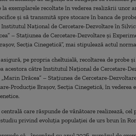
 la exemplarele recoltate în vederea realizării unor a
ecifice și să transmită spre stocare în banca de prob
a Institutul Național de Cercetare-Dezvoltare în Silvi
ea” – Stațiunea de Cercetare-Dezvoltare și Experim
rașov, Secția Cinegetică”, mai stipulează actul norma
asigură, pe propria cheltuială, recoltarea de probe și
a acestora către Institutul Național de Cercetare-Dez
ă „Marin Drăcea” – Stațiunea de Cercetare-Dezvoltare
re-Producție Brașov, Secția Cinegetică, în vederea e
enetice.
 centrală care răspunde de vânătoare realizează, cel 
n studiu privind evoluția populației de urs brun în R
revede că, „începând cu anul 2026, numărul de exem