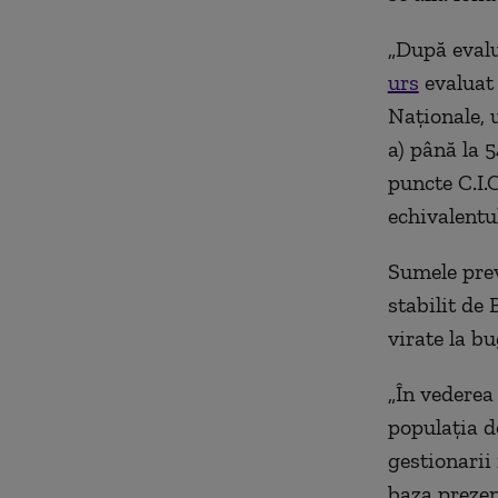
„După evalu
urs
evaluat 
Naționale, u
a) până la 5
puncte C.I.C
echivalentu
Sumele prev
stabilit de 
virate la bu
„În vederea 
populația d
gestionarii
baza prezen