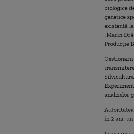
biologice de
genetice sp
existentă l
„Marin Drăc
Producție B
Gestionarii 
transmitere
Silvicultur
Experimenta
analizelor g
Autoritatea
în 2 ani, u
Legea mai p