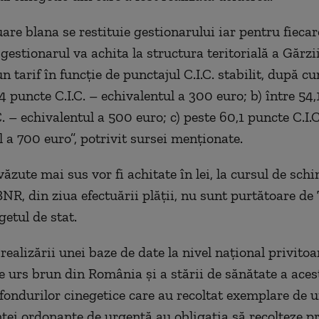
are blana se restituie gestionarului iar pentru fiecar
gestionarul va achita la structura teritorială a Gărzi
n tarif în funcție de punctajul C.I.C. stabilit, după 
4 puncte C.I.C. – echivalentul a 300 euro; b) între 54,
. – echivalentul a 500 euro; c) peste 60,1 puncte C.I.C
l a 700 euro”, potrivit sursei menționate.
ăzute mai sus vor fi achitate în lei, la cursul de sch
BNR, din ziua efectuării plății, nu sunt purtătoare de
getul de stat.
realizării unei baze de date la nivel național privitoa
e urs brun din România și a stării de sănătate a acest
 fondurilor cinegetice care au recoltat exemplare de u
tei ordonanțe de urgență au obligația să recolteze p