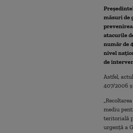
Președintel
măsuri de g
prevenirea 
atacurile d
număr de 42
nivel naţio
de interven
Astfel, act
407/2006 și
„Recoltarea
mediu pentr
teritorială
urgență a G