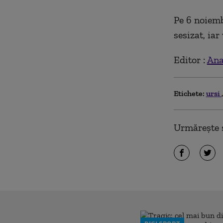
Pe 6 noiemb
sesizat, iar
Editor :
Ana
Etichete:
ursi
Urmărește ș