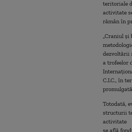
teritoriale 
activitate 
rămân în pr
„Craniul și
metodologie
dezvoltării
a trofeelor
Internațion
C.I.C., în t
promulgată 
Totodată, ev
structurii t
activitate
se află fond