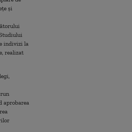
ețe și
cătorului
Studiului
 indivizi la
e, realizat
legi,
brun
d aprobarea
rea
ilor