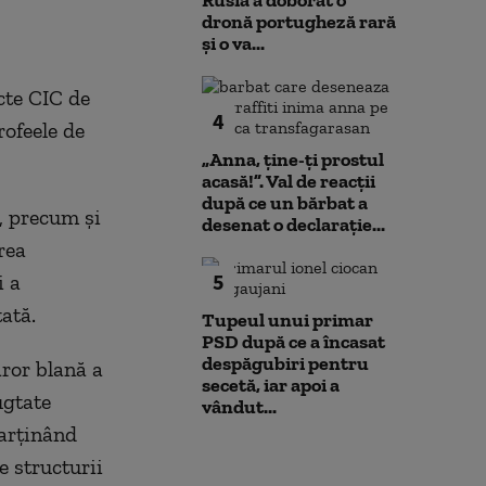
Rusia a doborât o
dronă portugheză rară
și o va...
cte CIC de
4
rofeele de
„Anna, ţine-ţi prostul
acasă!”. Val de reacții
după ce un bărbat a
x, precum şi
desenat o declarație...
rea
5
i a
ată.
Tupeul unui primar
PSD după ce a încasat
despăgubiri pentru
ăror blană a
secetă, iar apoi a
ugtate
vândut...
parținând
e structurii