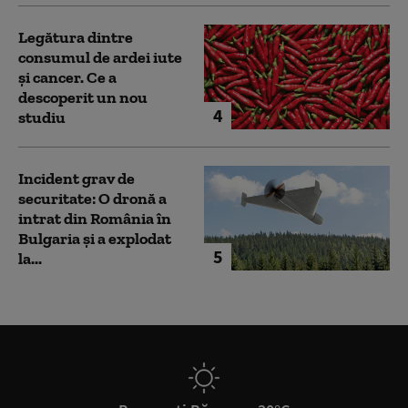
Legătura dintre
consumul de ardei iute
și cancer. Ce a
descoperit un nou
4
studiu
Incident grav de
securitate: O dronă a
intrat din România în
Bulgaria şi a explodat
5
la...