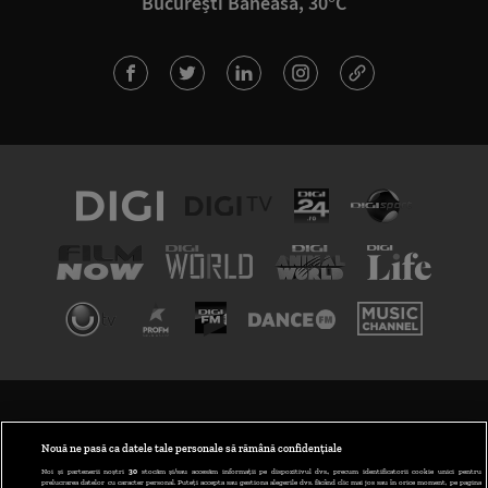
București Băneasa, 30°C
TERMENI ȘI CONDIȚII
POLITICA DE CONFIDENȚIALITATE
Nouă ne pasă ca datele tale personale să rămână confidențiale
Noi și partenerii noștri
30
stocăm și/sau accesăm informații pe dispozitivul dvs., precum identificatorii cookie unici pentru
prelucrarea datelor cu caracter personal. Puteți accepta sau gestiona alegerile dvs. făcând clic mai jos sau în orice moment, pe pagina