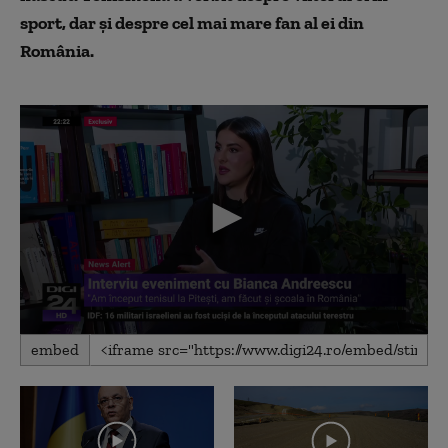
sport, dar și despre cel mai mare fan al ei din
România.
0
embed
seconds
of
32
minutes,
1
second