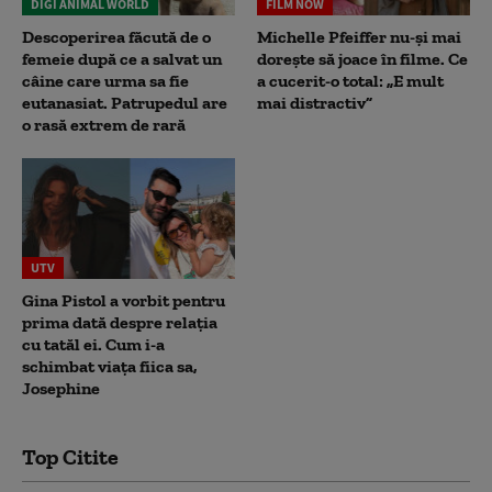
DIGI ANIMAL WORLD
FILM NOW
Descoperirea făcută de o
Michelle Pfeiffer nu-și mai
femeie după ce a salvat un
dorește să joace în filme. Ce
câine care urma sa fie
a cucerit-o total: „E mult
eutanasiat. Patrupedul are
mai distractiv”
o rasă extrem de rară
UTV
Gina Pistol a vorbit pentru
prima dată despre relația
cu tatăl ei. Cum i-a
schimbat viața fiica sa,
Josephine
Top Citite