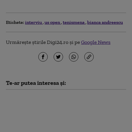
Etichete:
interviu
us open
tenismena
bianca andreescu
Urmărește știrile Digi24.ro și pe
Google News
Te-ar putea interesa și:
Mihailo Podoliak,
consilierul lui Zelenski,
pentru Digi24.ro:
„Dronele trimise de
Putin nu au ajuns din
greșeală în România”