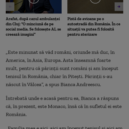
Arafat, după cazul ambulanței
Pistă de avioane pe o
din Cluj: "O minciună de pe
autostradă din România. În ce
social media. Se folosește AI, se
situații va putea fi folosită
creează imagini"
pentru aterizare
„Este minunat să văd români, oriunde mă duc, în
America, în Asia, Europa. Asta înseamnă foarte
mult, pentru că părinții sunt români și am început
tenisul în România, chiar în Pitești. Părinții s-au
născut în Vâlcea”, a spus Bianca Andreescu.
Întrebată unde e acasă pentru ea, Bianca a răspuns
că, în prezent, este Monaco, însă că în sufletul ei este
România.
„Familia mea e aici, aici am început tenisul și aici am