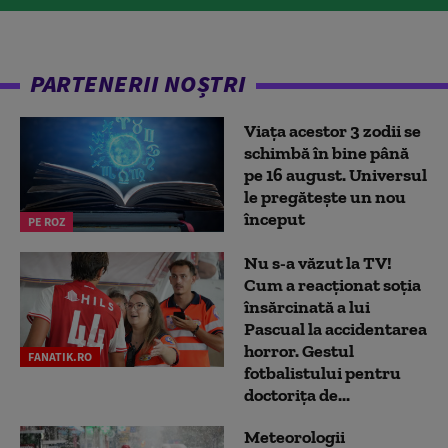
PARTENERII NOȘTRI
Viața acestor 3 zodii se
schimbă în bine până
pe 16 august. Universul
le pregătește un nou
început
PE ROZ
Nu s-a văzut la TV!
Cum a reacţionat soţia
însărcinată a lui
Pascual la accidentarea
horror. Gestul
FANATIK.RO
fotbalistului pentru
doctoriţa de...
Meteorologii