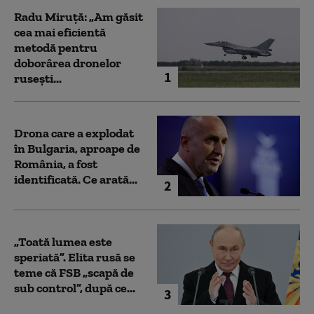
Radu Miruță: „Am găsit
cea mai eficientă
metodă pentru
doborârea dronelor
1
rusești...
Drona care a explodat
în Bulgaria, aproape de
România, a fost
identificată. Ce arată...
2
„Toată lumea este
speriată”. Elita rusă se
teme că FSB „scapă de
sub control”, după ce...
3