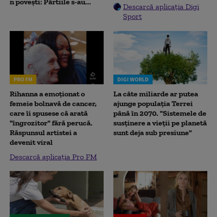
n povești: Pârtiile s-au...
Descarcă aplicația Digi
Sport
PRO FM
DIGI WORLD
Rihanna a emoționat o
La câte miliarde ar putea
femeie bolnavă de cancer,
ajunge populația Terrei
care îi spusese că arată
până în 2070. "Sistemele de
"îngrozitor" fără perucă.
susținere a vieții pe planetă
Răspunsul artistei a
sunt deja sub presiune"
devenit viral
Descarcă aplicația Pro FM