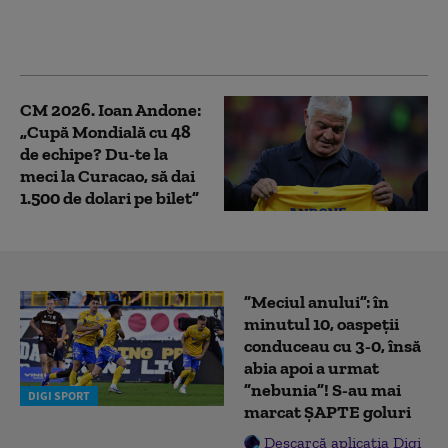
trăi cu asta. Pe măsură
ce va avansa, lucrurile
se vor schimba”
CM 2026. Ioan Andone:
„Cupă Mondială cu 48
de echipe? Du-te la
meci la Curacao, să dai
1.500 de dolari pe bilet”
”Meciul anului”: în
minutul 10, oaspeții
conduceau cu 3-0, însă
abia apoi a urmat
”nebunia”! S-au mai
DIGI SPORT
marcat ȘAPTE goluri
Descarcă aplicația Digi