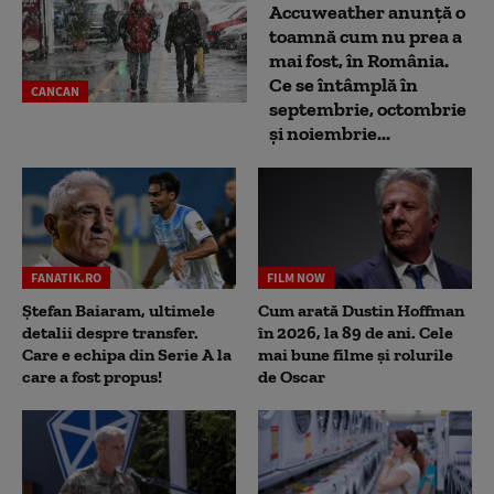
Accuweather anunță o
toamnă cum nu prea a
mai fost, în România.
Ce se întâmplă în
CANCAN
septembrie, octombrie
și noiembrie...
FANATIK.RO
FILM NOW
Ștefan Baiaram, ultimele
Cum arată Dustin Hoffman
detalii despre transfer.
în 2026, la 89 de ani. Cele
Care e echipa din Serie A la
mai bune filme și rolurile
care a fost propus!
de Oscar