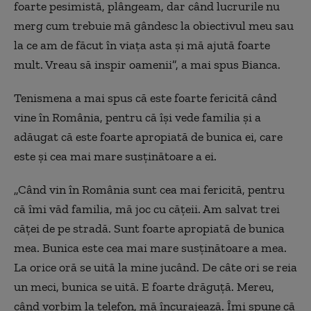
foarte pesimistă, plângeam, dar când lucrurile nu
merg cum trebuie mă gândesc la obiectivul meu sau
la ce am de făcut în viața asta și mă ajută foarte
mult. Vreau să inspir oamenii”, a mai spus Bianca.
Tenismena a mai spus că este foarte fericită când
vine în România, pentru că își vede familia și a
adăugat că este foarte apropiată de bunica ei, care
este și cea mai mare susținătoare a ei.
„Când vin în România sunt cea mai fericită, pentru
că îmi văd familia, mă joc cu cățeii. Am salvat trei
căței de pe stradă. Sunt foarte apropiată de bunica
mea. Bunica este cea mai mare susținătoare a mea.
La orice oră se uită la mine jucând. De câte ori se reia
un meci, bunica se uită. E foarte drăguță. Mereu,
când vorbim la telefon, mă încurajează. Îmi spune că