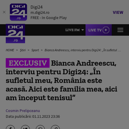
Digi24
VIEW
m.digi24.ro
FREE - In Google Play
LIVE TV
LIVE FM
HOME
Știri
Sport
Bianca Andreescu, interviu pentru Digi24: „În sufletul meu, România este acasă. Aici este familia mea, aici am început tenisul”
EXCLUSIV
Bianca Andreescu,
interviu pentru Digi24: „În
sufletul meu, România este
acasă. Aici este familia mea, aici
am început tenisul”
Cosmin Prelipceanu
Data publicării:
01.11.2023 23:36