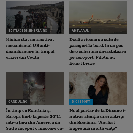
EDITIADEDIMINEATA.RO
ADEVARUL
Niciun stat nu a activat
Două avioane cu sute de
mecanismul UE anti-
pasageri la bord, la un pas
dezinformare în timpul
de o coliziune devastatoare
crizei din Ceuta
pe aeroport. Piloții au
frânat brusc
GANDUL.RO
DIGI SPORT
În timp ce România și
Noul portar de la Dinamo i-
Europa fierb la peste 40°C,
a atras atenția unei actrițe
într-o țară din America de
din România: ”Am fost
Sud a început o ninsoare ca-
împreună în altă viață”