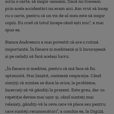
scriu o carte, să inspir oamenii. Dacă nu treceam
prin acele accidentări nu eram aici. Am vrut să încep
cu o carte, pentru că un vis de-al meu este să inspir
copiii. Eu cred că totul începe când ești mic”, a mai
spus ea.
Bianca Andreescu a mai povestit că are o rutină
importantă. În fiecare zi meditează și îi încurajează
și pe ceilalți să facă același lucru.
„În fiecare zi meditez, pentru că mă face să fiu
optimistă. Stai liniștit, contează respirația. Când
simțiți că mintea se duce la orice, la probleme,
încercați să vă gândiți la prezent. Este greu, dar cu
repetiție devine mai ușor și, când sunteți mai
relaxați, gândiți-vă la ceva care vă place sau pentru
care sunteți recunoscători”, a conchis ea, la Digi24.