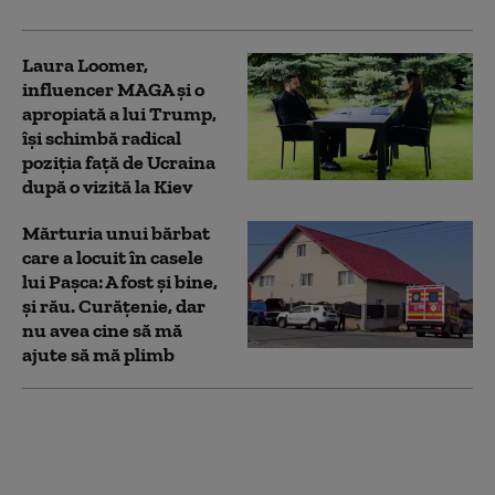
Laura Loomer,
influencer MAGA şi o
apropiată a lui Trump,
îşi schimbă radical
poziţia faţă de Ucraina
după o vizită la Kiev
Mărturia unui bărbat
care a locuit în casele
lui Pașca: A fost și bine,
și rău. Curățenie, dar
nu avea cine să mă
ajute să mă plimb
Actorul Danny Glover a
anunţat că suferă de
Alzheimer. „Cumva pot