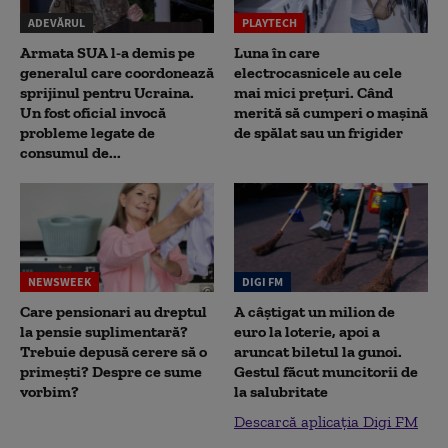
ADEVĂRUL
PLAYTECH
Armata SUA l-a demis pe
Luna în care
generalul care coordonează
electrocasnicele au cele
sprijinul pentru Ucraina.
mai mici prețuri. Când
Un fost oficial invocă
merită să cumperi o mașină
probleme legate de
de spălat sau un frigider
consumul de...
NEWSWEEK
DIGI FM
Care pensionari au dreptul
A câștigat un milion de
la pensie suplimentară?
euro la loterie, apoi a
Trebuie depusă cerere să o
aruncat biletul la gunoi.
primești? Despre ce sume
Gestul făcut muncitorii de
vorbim?
la salubritate
Descarcă aplicația Digi FM