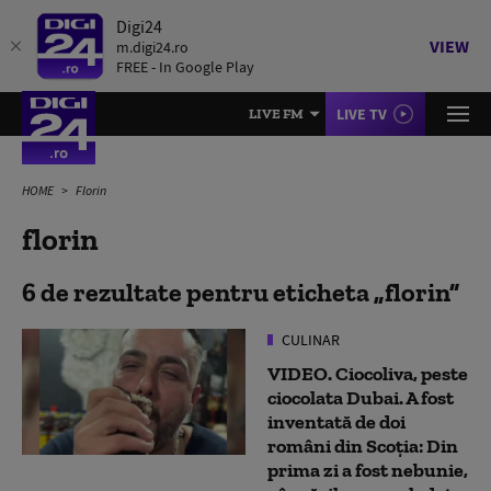
Digi24
VIEW
m.digi24.ro
FREE - In Google Play
LIVE TV
LIVE FM
HOME
Florin
florin
6 de rezultate pentru eticheta
florin
CULINAR
VIDEO. Ciocoliva, peste
ciocolata Dubai. A fost
inventată de doi
români din Scoția: Din
prima zi a fost nebunie,