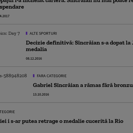
pajul i-a încheiat cariera. Sîncrăian nu mai poate 
spendare
4.2017
ALTE SPORTURI
Decizie definitivă: Sîncrăian s-a dopat la 
medalia
08.12.2016
FARA CATEGORIE
Gabriel Sîncrăian a rămas fără bronzul
13.10.2016
TEGORIE
i i s-ar putea retrage o medalie cucerită la Rio