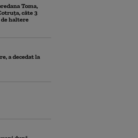
oredana Toma,
otruţa, câte 3
 de haltere
re, a decedat la