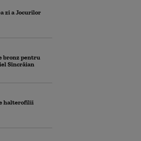
a zi a Jocurilor
e bronz pentru
iel Sîncrăian
 halterofilii