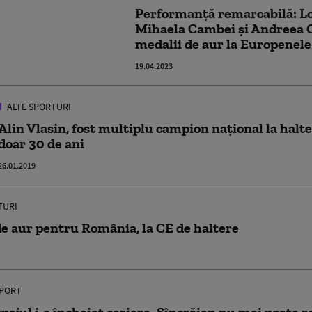
Performanță remarcabilă: L
Mihaela Cambei și Andreea C
medalii de aur la Europenele
19.04.2023
ALTE SPORTURI
Alin Vlasin, fost multiplu campion naţional la halte
doar 30 de ani
26.01.2019
TURI
de aur pentru România, la CE de haltere
PORT