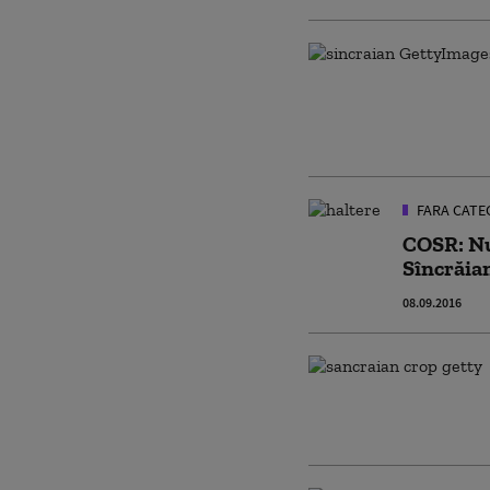
FARA CATE
COSR: Nu 
Sîncrăia
08.09.2016