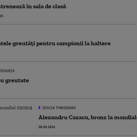
trenează în sala de clasă
15
tele greutăți pentru campionii la haltere
NSTANȚA
cu greutate
DIGI24 TIMISOARA
Alexandru Cazacu, bronz la mondial
09.09.2014