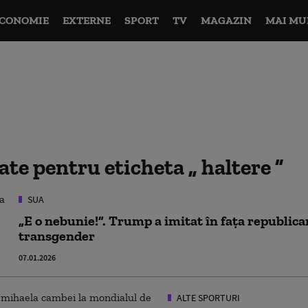
CONOMIE
EXTERNE
SPORT
TV
MAGAZIN
MAI MU
tate pentru eticheta
haltere
SUA
„E o nebunie!”. Trump a imitat în fața republican
transgender
07.01.2026
ALTE SPORTURI