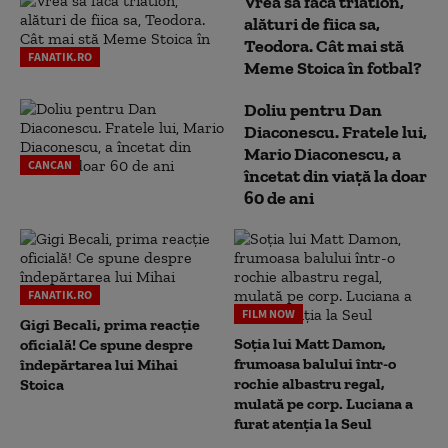
Vrea să facă triatlon,
alături de fiica sa,
Teodora. Cât mai stă
FANATIK.RO
Meme Stoica în fotbal?
Doliu pentru Dan
Diaconescu. Fratele lui,
Mario Diaconescu, a
CANCAN
încetat din viață la doar
60 de ani
FANATIK.RO
FILM NOW
Gigi Becali, prima reacție
Soția lui Matt Damon,
oficială! Ce spune despre
frumoasa balului într-o
îndepărtarea lui Mihai
rochie albastru regal,
Stoica
mulată pe corp. Luciana a
furat atenția la Seul