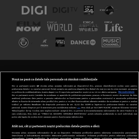
TERMENI ȘI CONDIȚII
POLITICA DE CONFIDENȚIALITATE
Nouă ne pasă ca datele tale personale să rămână confidențiale
Noi și partenerii noștri
30
stocăm și/sau accesăm informații pe dispozitivul dvs., precum identificatorii cookie unici pentru
prelucrarea datelor cu caracter personal. Puteți accepta sau gestiona alegerile dvs. făcând clic mai jos sau în orice moment, pe pagina
ABONARE DIGI TV
cu politica de confidențialitate. Aceste alegeri vor fi raportate partenerilor noștri și nu vă vor afecta navigarea.
Mai multe detalii
Noi si partenerii nostri (retelele de socializare si agentiile de publicitate partenere, precum si furnizorii nostri de servicii de date
analitice) prelucram date pentru a permite website-ului sa functioneze, pentru a personaliza continutul si anunturile publicitare
GESTIONAȚI PREFERINȚELE
afisate in functie de interesele si/sau profilul dvs., pentru a va oferi functionalitati aferente retelelor de socializare si pentru a analiza
traficul pe website. Beneficiati de drepturile prevazute de art. 15-22 din GDPR in legatura cu prelucrarea datelor cu caracter
personal. Aceste drepturi pot fi exercitate prin modalitatea indicata
aici
. Prin click pe “ACCEPT TOATE”, acceptati folosirea tuturor
CODUL DIGI24
Tehnologiilor de tip Cookie, care implica inclusiv acceptul dvs. cu privire la stocarea/accesarea informatiilor de catre Vendor-ii cu
care colaboram. Prin click pe “VREAU SA MODIFIC SETARILE INDIVIDUAL” puteti schimba preferintele in mod individual, mai
putin cele legate de cookie strict necesare pentru functionarea website-ului.
CAMERE WEB
Atât noi, cât și partenerii noștri prelucrăm datele pentru a oferi:
CONTACT/INFO
Stocarea și/sau accesarea informațiilor de pe un dispozitiv. Utilizarea profilurilor pentru selectarea conținutului personalizat.
Dezvoltarea și îmbunătățirea serviciilor. Măsurarea performanței reclamelor. Utilizarea profilurilor pentru selectarea publicității
personalizate. Crearea profilurilor de conținut personalizat. Crearea profilurilor pentru publicitate personalizată. Măsurarea