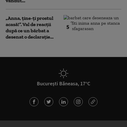
vândut...
„Anna, ţine-ţi prostul
acasă!”. Val de reacții
5
după ce un bărbat a
desenat o declarație...
București Băneasa, 17°C