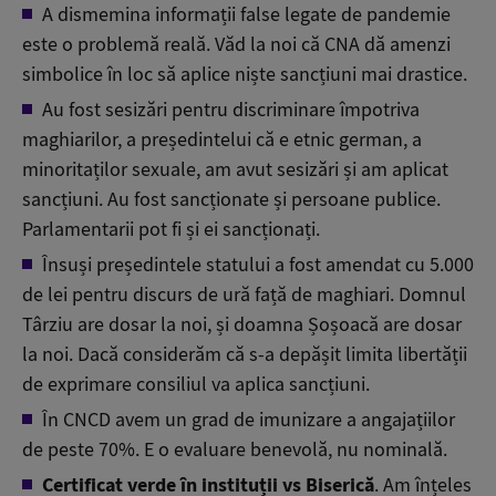
A dismemina informații false legate de pandemie
este o problemă reală. Văd la noi că CNA dă amenzi
simbolice în loc să aplice niște sancțiuni mai drastice.
Au fost sesizări pentru discriminare împotriva
maghiarilor, a președintelui că e etnic german, a
minoritaților sexuale, am avut sesizări și am aplicat
sancțiuni. Au fost sancționate și persoane publice.
Parlamentarii pot fi și ei sancționați.
Însuși președintele statului a fost amendat cu 5.000
de lei pentru discurs de ură față de maghiari. Domnul
Târziu are dosar la noi, și doamna Șoșoacă are dosar
la noi. Dacă considerăm că s-a depășit limita libertății
de exprimare consiliul va aplica sancțiuni.
În CNCD avem un grad de imunizare a angajațiilor
de peste 70%. E o evaluare benevolă, nu nominală.
Certificat verde în instituții vs Biserică
. Am înțeles