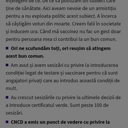
înțelegem de ce. De ce să politizăm un subiect care
ține de sănătate. Aici aveam nevoie de un armistițiu
pentru a nu exploata politic acest subiect. A încerca
să câștigăm voturi din moarte. Creem falii în societate
și inducem ura. Când mă vaccinez nu fac un gest doar
pentru persoana mea ci contribui la un bun comun.
Ori ne scufundăm toți, ori reușim să atingem
acest bun comun.
Am avut și avem sesizări cu privire la introducerea
condiției legat de testare și vaccinare pentru că sunt
angajatori privați care au introdus această condiții de
mult.
Au crescut sesizările cu privire la ultimele decizii de
a introduce certificatul verde. Sunt peste 100 de
sesizări.
CNCD a emis un punct de vedere cu privire la