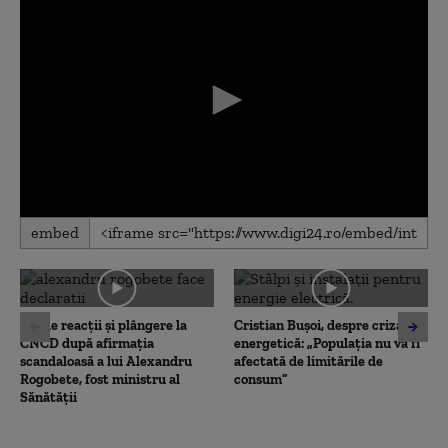
0
embed
seconds
of
0
seconds
Val de reacții și plângere la
Cristian Bușoi, despre criza
CNCD după afirmația
energetică: „Populația nu va fi
scandaloasă a lui Alexandru
afectată de limitările de
Rogobete, fost ministru al
consum”
Sănătății