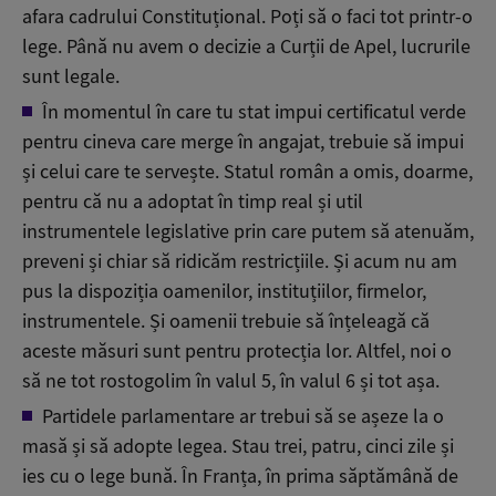
afara cadrului Constituțional. Poți să o faci tot printr-o
lege. Până nu avem o decizie a Curții de Apel, lucrurile
sunt legale.
În momentul în care tu stat impui certificatul verde
pentru cineva care merge în angajat, trebuie să impui
și celui care te servește. Statul român a omis, doarme,
pentru că nu a adoptat în timp real și util
instrumentele legislative prin care putem să atenuăm,
preveni și chiar să ridicăm restricțiile. Și acum nu am
pus la dispoziția oamenilor, instituțiilor, firmelor,
instrumentele. Și oamenii trebuie să înțeleagă că
aceste măsuri sunt pentru protecția lor. Altfel, noi o
să ne tot rostogolim în valul 5, în valul 6 și tot așa.
Partidele parlamentare ar trebui să se așeze la o
masă și să adopte legea. Stau trei, patru, cinci zile și
ies cu o lege bună. În Franța, în prima săptămână de