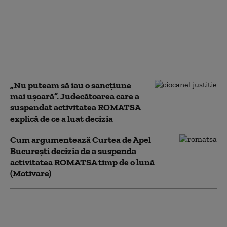
după afirmația
scandaloasă a lui
Alexandru Rogobete,
fost ministru al
Sănătății
„Nu puteam să iau o sancțiune
mai ușoară”. Judecătoarea care a
suspendat activitatea ROMATSA
explică de ce a luat decizia
Cum argumentează Curtea de Apel
București decizia de a suspenda
activitatea ROMATSA timp de o lună
(Motivare)
Număr alarmant de
copii diagnosticați cu
rujeolă în România.