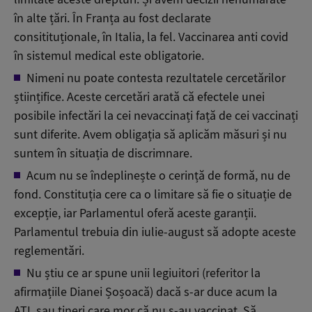
în alte țări. În Franța au fost declarate
consitituționale, în Italia, la fel. Vaccinarea anti covid
în sistemul medical este obligatorie.
Nimeni nu poate contesta rezultatele cercetărilor
științifice. Aceste cercetări arată că efectele unei
posibile infectări la cei nevaccinați față de cei vaccinați
sunt diferite. Avem obligația să aplicăm măsuri și nu
suntem în situația de discrimnare.
Acum nu se îndeplinește o cerință de formă, nu de
fond. Constituția cere ca o limitare să fie o situație de
excepție, iar Parlamentul oferă aceste garanții.
Parlamentul trebuia din iulie-august să adopte aceste
reglementări.
Nu știu ce ar spune unii legiuitori (referitor la
afirmațiile Dianei Șoșoacă) dacă s-ar duce acum la
ATI, sau tineri care mor că nu s-au vaccinat. Să