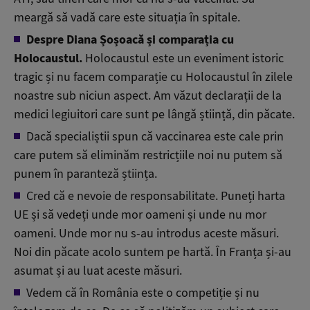
meargă să vadă care este situația în spitale.
Despre Diana Șoșoacă și comparația cu
Holocaustul.
Holocaustul este un eveniment istoric
tragic și nu facem comparație cu Holocaustul în zilele
noastre sub niciun aspect. Am văzut declarații de la
medici legiuitori care sunt pe lângă știință, din păcate.
Dacă specialiștii spun că vaccinarea este cale prin
care putem să eliminăm restricțiile noi nu putem să
punem în paranteză știința.
Cred că e nevoie de responsabilitate. Puneți harta
UE și să vedeți unde mor oameni și unde nu mor
oameni. Unde mor nu s-au introdus aceste măsuri.
Noi din păcate acolo suntem pe hartă. În Franța și-au
asumat și au luat aceste măsuri.
Vedem că în România este o competiție și nu