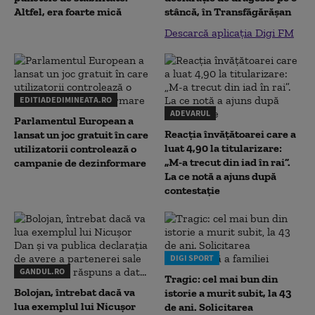
Altfel, era foarte mică
stâncă, în Transfăgărăşan
Descarcă aplicația Digi FM
EDITIADEDIMINEATA.RO
ADEVARUL
Parlamentul European a
Reacția învățătoarei care a
lansat un joc gratuit în care
luat 4,90 la titularizare:
utilizatorii controlează o
„M-a trecut din iad în rai”.
campanie de dezinformare
La ce notă a ajuns după
contestație
DIGI SPORT
GANDUL.RO
Tragic: cel mai bun din
Bolojan, întrebat dacă va
istorie a murit subit, la 43
lua exemplul lui Nicușor
de ani. Solicitarea