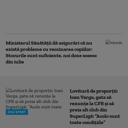
Țara noastră are cele
mai multe cazuri din
UE, la mare distanță de
locul 2
Ministerul Sănătății dă asigurări că nu
există probleme cu vaccinarea copiilor:
Stocurile sunt suficiente, noi doze sosesc
din iulie
Lovitură de proporții:
Ioan Varga, gata să
renunțe la CFR și să
preia alt club din
DIGI SPORT
SuperLigă: ”Acolo sunt
toate condițiile”