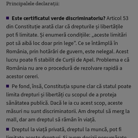
Principalele declarații:
Este certificatul verde discriminatoriu?
Articol 53
din Constituție arată clar că drepturile și libertățile
pot fi limitate. Și enumeră condițiile: „aceste limitări
pot să aibă loc doar prin lege”. Ce se întâmplă în
România, prin hotărâri de guvern, este nelegal. Acest
lucru poate fi stabilit de Curții de Apel. Problema e că
România nu are o procedură de rezolvare rapidă a
acestor cereri.
Pe fond, însă, Constituția spune clar că statul poate
limita drepturi și libertăți cu scopul de a proteja
sănătatea publică. Dacă le ia cu acest scop, aceste
măsuri nu sunt discriminatorii. Am dreptul să merg la
mall, dar am dreptul să rămân în viață.
Dreptul la viață privată, dreptul la muncă, pot fi
limitate aceste drepturi. Și avem decizii nenumărate