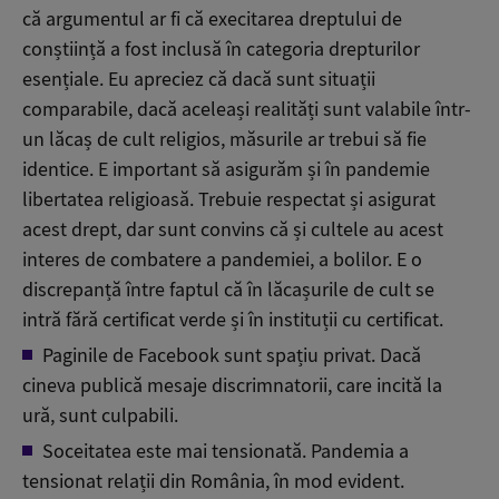
că argumentul ar fi că execitarea dreptului de
conștiință a fost inclusă în categoria drepturilor
esențiale. Eu apreciez că dacă sunt situații
comparabile, dacă aceleași realități sunt valabile într-
un lăcaș de cult religios, măsurile ar trebui să fie
identice. E important să asigurăm și în pandemie
libertatea religioasă. Trebuie respectat și asigurat
acest drept, dar sunt convins că și cultele au acest
interes de combatere a pandemiei, a bolilor. E o
discrepanță între faptul că în lăcașurile de cult se
intră fără certificat verde și în instituții cu certificat.
Paginile de Facebook sunt spațiu privat. Dacă
cineva publică mesaje discrimnatorii, care incită la
ură, sunt culpabili.
Soceitatea este mai tensionată. Pandemia a
tensionat relații din România, în mod evident.