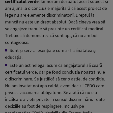
certificatul verde
. Iar noi am dezbătut acest subiect și
am ajuns la o concluzie majoritară că acest proiect de
lege nu are elemente discriminatorii. Dreptul la
muncă nu este un drept absolut. Dacă cineva vrea să
se angajeze trebuie să prezinte un certificat medical.
Trebuie să demonstrez că sunt apt, că nu am boli
contagioase.
Sunt și servicii esențiale cum ar fi sănătatea și
educația.
Este un act nelegal acum ca angajatorul să ceară
certificatul verde, dar pe fond concluzia noastră nu e
o discriminare. Se justifică să cer o astfel de condiție.
Nu am invetat noi apa caldă, avem decizii CEDO care
privesc vaccinarea obligatorie. Se arată că nu e o
încălcare a vieții private în sensul discriminării. Toate
deciziile au fost de respingere. Inclusiv pe
problematica COVID, deciziile din Franța, Italia,