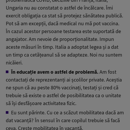
Ungaria nu au constatat o astfel de încălcare. Îmi
exercit obligația ca stat să protejez sănătatea publică.
Pot să am excepții, dacă medical nu mă pot vaccina.
În cazul acestor persoane testarea este suportată de
angajator. Am nevoie de proporționalitate. Impun
aceste măsuri în timp. Italia a adoptat legea și a dat
un timp ca cetățeanul să se adapteze. Noi nu suntem
nicăieri.
În educație avem o astfel de problemă.
Am fost
contactați de reprezentanți ai școlilor private. Aceștia
ne spun că au peste 80% vaccinați, testați și cred că
trebuie să existe o astfel de posibilitatea ca o unitate
să își desfășoare activitatea fizic.
Eu sunt părinte. Cu ce a scăzut mobilitatea dacă am
dat vacanță? În sensul în care copilul trebuie să facă
ceva. Crește mobilitatea în vacanță.