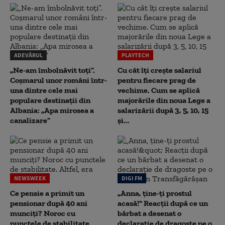
ADEVĂRUL
PLAYTECH
„Ne-am îmbolnăvit toți”.
Cu cât îți crește salariul
Coșmarul unor români într-
pentru fiecare prag de
una dintre cele mai
vechime. Cum se aplică
populare destinații din
majorările din noua Lege a
Albania: „Apa mirosea a
salarizării după 3, 5, 10, 15
canalizare”
și...
NEWSWEEK
DIGI FM
Ce pensie a primit un
„Anna, ţine-ţi prostul
pensionar după 40 ani
acasă!" Reacţii după ce un
munciți? Noroc cu
bărbat a desenat o
punctele de stabilitate.
declaraţie de dragoste pe o