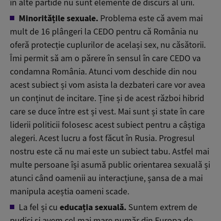
în alte partide nu sunt elemente de discurs al urii.
Minoritățile sexuale.
Problema este că avem mai
mult de 16 plângeri la CEDO pentru că România nu
oferă protecție cuplurilor de același sex, nu căsătorii.
Îmi permit să am o părere în sensul în care CEDO va
condamna România. Atunci vom deschide din nou
acest subiect și vom asista la dezbateri care vor avea
un conținut de incitare. Ține și de acest război hibrid
care se duce între est și vest. Mai sunt și state în care
liderii politicii folosesc acest subiect pentru a câștiga
alegeri. Acest lucru a fost făcut în Rusia. Progresul
nostru este că nu mai este un subiect tabu. Astfel mai
multe persoane își asumă public orientarea sexuală și
atunci când oamenii au interacțiune, șansa de a mai
manipula aceștia oameni scade.
La fel și cu
educația sexuală.
Suntem extrem de
pudici și avem cel mai mare număr din Europa de