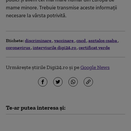
mame minore. Trebuie transmise aceste informații
necesare la vârsta potrivită.
Etichete:
discriminare
vaccinare
cncd
asztalos csaba
coronavirus
interviurile digi24.ro
certificat verde
Urmărește știrile Digi24.ro și pe
Google News
Te-ar putea interesa și:
Val de reacții și
plângere la CNCD