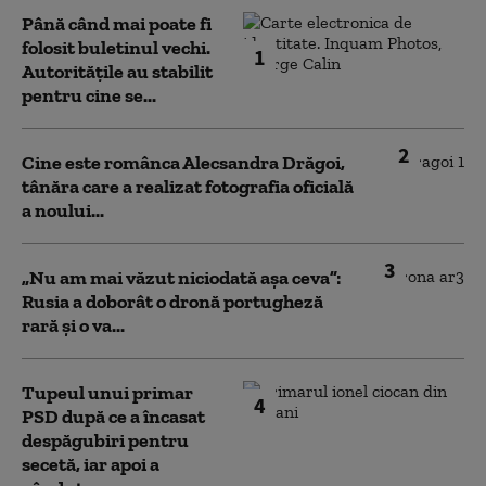
Până când mai poate fi
folosit buletinul vechi.
1
Autoritățile au stabilit
pentru cine se...
2
Cine este românca Alecsandra Drăgoi,
tânăra care a realizat fotografia oficială
a noului...
3
„Nu am mai văzut niciodată așa ceva”:
Rusia a doborât o dronă portugheză
rară și o va...
Tupeul unui primar
4
PSD după ce a încasat
despăgubiri pentru
secetă, iar apoi a