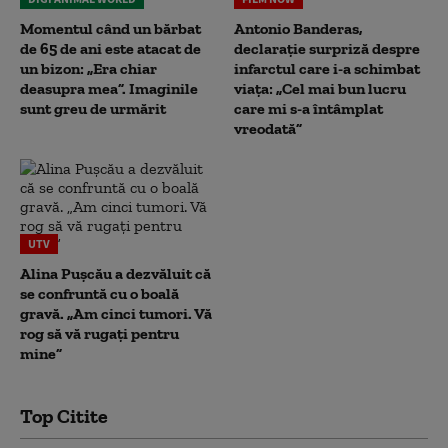
Momentul când un bărbat
Antonio Banderas,
de 65 de ani este atacat de
declarație surpriză despre
un bizon: „Era chiar
infarctul care i-a schimbat
deasupra mea”. Imaginile
viața: „Cel mai bun lucru
sunt greu de urmărit
care mi s-a întâmplat
vreodată”
UTV
Alina Pușcău a dezvăluit că
se confruntă cu o boală
gravă. „Am cinci tumori. Vă
rog să vă rugați pentru
mine”
Top Citite