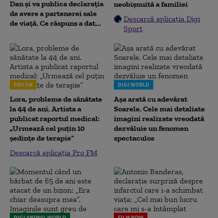
Dan și va publica declarația
neobișnuită a familiei
de avere a partenerei sale
Descarcă aplicația Digi
de viață. Ce răspuns a dat...
Sport
PRO FM
DIGI WORLD
Lora, probleme de sănătate
Așa arată cu adevărat
la 44 de ani. Artista a
Soarele. Cele mai detaliate
publicat raportul medical:
imagini realizate vreodată
„Urmează cel puțin 10
dezvăluie un fenomen
ședințe de terapie”
spectaculos
Descarcă aplicația Pro FM
DIGI ANIMAL WORLD
FILM NOW