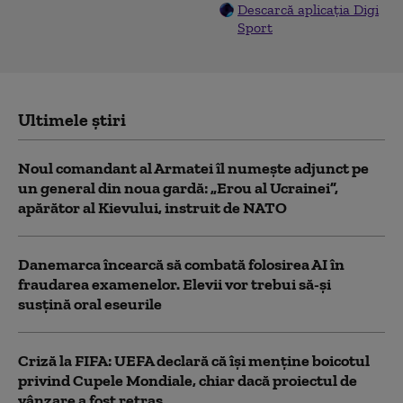
Descarcă aplicația Digi
Sport
Ultimele știri
Noul comandant al Armatei îl numește adjunct pe
un general din noua gardă: „Erou al Ucrainei”,
apărător al Kievului, instruit de NATO
Danemarca încearcă să combată folosirea AI în
fraudarea examenelor. Elevii vor trebui să-şi
susţină oral eseurile
Criză la FIFA: UEFA declară că îşi menţine boicotul
privind Cupele Mondiale, chiar dacă proiectul de
vânzare a fost retras