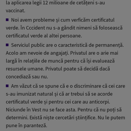
la aplicarea legii 12 milioane de cetățeni s-au
vaccinat.
Noi avem probleme și cum verficăm certificatul
verde. În Cccident nu s-a gândit nimeni să folosească
certificatul verde al altei persoane.
Serviciul public are o caracteristică de permanență.
Acolo am nevoie de angajați. Privatul are o arie mai
largă în relațiile de muncă pentru că își evaluează
resursele umane. Privatul poate să decidă dacă
concediază sau nu.
Am văzut că se spune că e o discriminare că cei care
s-au imunizat natural și că ar trebui să se acorde
certificatul verde și pentru cei care au anticorpi.
Niciunde în Vest nu se face asta. Pentru că nu poți să
determini. Există niște cercetări științifice. Nu le putem
pune în paranteză.