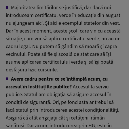
Majoritatea limitărilor se justifică, dar dacă noi
introduceam certificatul verde în educație din august
nu ajungeam aici. Și aici e exemplul statelor din vest.
Dar în acest moment, aceste școli care vin cu această
situație, care vor să aplice certificatul verde, nu au un
cadru legal. Nu putem să gândim să moară și capra
vecinului. Poate să fie și scoală de stat care să își
asume aplicarea certificatului verde și să își poată
desfășura fizic cursurile.
Avem cadru pentru ce se întâmplă acum, cu
accesul în instituțiile publice?
Accesul la servicii
publice. Statul are obligația să asigure accesul în
condiții de siguranță. Ori, pe fond asta ar trebui să
facă statul prin introducerea acestei condiționalități.
Asigură că atât angajații cât și cetățenii rămân
sănătoși. Dar acum, introducerea prin HG, este în