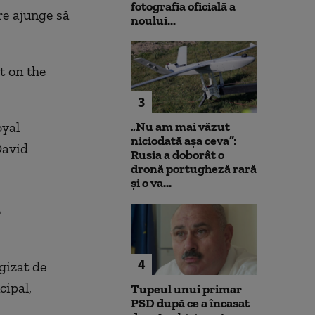
fotografia oficială a
re ajunge să
noului...
t on the
3
oyal
„Nu am mai văzut
niciodată așa ceva”:
David
Rusia a doborât o
dronă portugheză rară
și o va...
l
4
gizat de
cipal,
Tupeul unui primar
PSD după ce a încasat