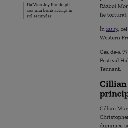
Da'Vine Joy Randolph,
Război Mond
cea mai bună actriță în
fie torturat
rol secundar
În
2023
, ce
Western Fro
Cea de-a 77
Festival Ha
Tennant.
Cillian
princi
Cillian Mur
Christopher
duminică s