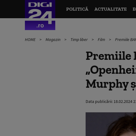
POLITICĂ
ACTUALITATE
E
HOME
Magazin
Timp liber
Film
Premiile BAF
Premiile 
„Openheim
Murphy ș
Data publicării:
18.02.2024 2