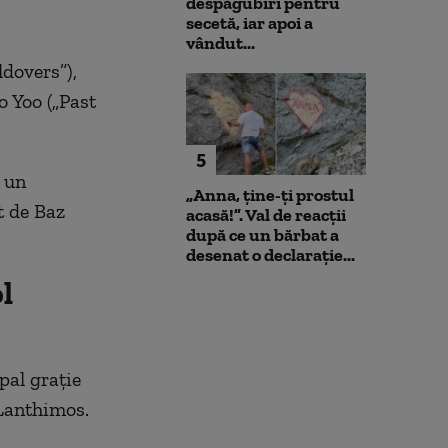
despăgubiri pentru
secetă, iar apoi a
vândut...
dovers”),
o Yoo („Past
5
, un
„Anna, ţine-ţi prostul
t de Baz
acasă!”. Val de reacții
după ce un bărbat a
desenat o declarație...
l
pal graţie
 Lanthimos.