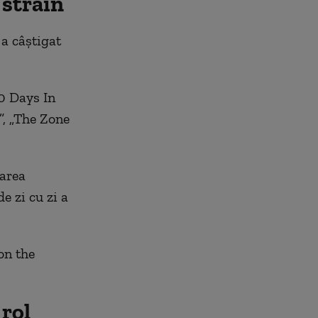
 străin
 a câştigat
0 Days In
”, „The Zone
Marea
e zi cu zi a
on the
 rol