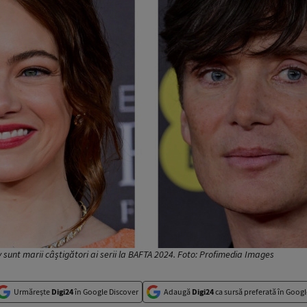
sunt marii câștigători ai serii la BAFTA 2024. Foto: Profimedia Images
Urmărește
Digi24
în Google Discover
Adaugă
Digi24
ca sursă preferată în Googl