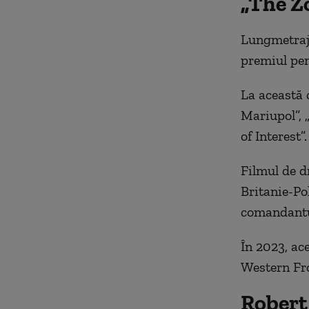
„The Zo
Lungmetraju
premiul pen
La această 
Mariupol”, „
of Interest”.
Filmul de d
Britanie-Po
comandantul
În 2023, ac
Western Fro
Robert 