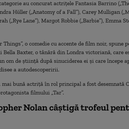
categorie au concurat actriţele Fantasia Barrino („Th
andra Hüller („Anatomy of a Fall”), Carey Mulligan („M
ah („Rye Lane”), Margot Robbie („Barbie”), Emma St
r Things”, o comedie cu accente de film noir, spune 
i Bella Baxter, o tânără din Londra victoriană, care 
 un om de ştiinţă după sinuciderea ei şi care începe a
disee a autodescoperirii.
a mai bună actriţă în rol principal a fost desemnată 
rotagonista filmului „Tar”.
opher Nolan câștigă trofeul pen