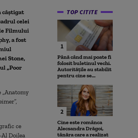
TOP CITITE
 câştigat
cadrul celei
le Filmului
hy, a fost
1
emiul
Până când mai poate fi
mei Stone,
folosit buletinul vechi.
mul „Poor
Autoritățile au stabilit
pentru cine se...
le „Anatomy
eimer”,
2
Cine este românca
rafic ce
Alecsandra Drăgoi,
tânăra care a realizat
-Al Doilea