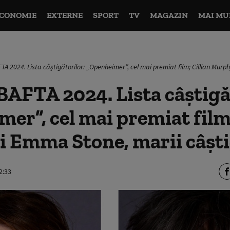
CONOMIE
EXTERNE
SPORT
TV
MAGAZIN
MAI MU
TA 2024. Lista câștigătorilor: „Openheimer”, cel mai premiat film; Cillian Murp
BAFTA 2024. Lista câștigă
er”, cel mai premiat film;
i Emma Stone, marii câști
2:33