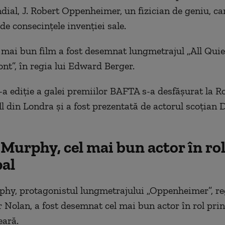
ial, J. Robert Oppenheimer, un fizician de geniu, ca
 de consecinţele invenţiei sale.
l mai bun film a fost desemnat lungmetrajul „All Quie
nt”, în regia lui Edward Berger.
-a ediţie a galei premiilor BAFTA s-a desfăşurat la R
ll din Londra şi a fost prezentată de actorul scoţian 
 Murphy, cel mai bun actor în ro
pal
phy, protagonistul lungmetrajului „Oppenheimer”, re
 Nolan, a fost desemnat cel mai bun actor în rol prin
eară.