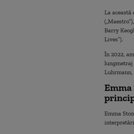
La această 
(„Maestro”)
Barry Keogh
Lives”).
În 2022, am
lungmetraj 
Luhrmann, a
Emma S
princi
Emma Stone 
interpretăr