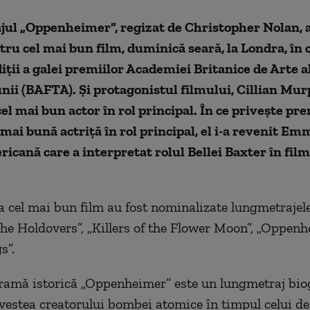
ul „Oppenheimer”, regizat de Christopher Nolan, a
tru cel mai bun film, duminică seară, la Londra, în 
diţii a galei premiilor Academiei Britanice de Arte a
unii (BAFTA). Și protagonistul filmului, Cillian Murp
l mai bun actor în rol principal. În ce privește pr
mai bună actriță în rol principal, el i-a revenit Em
ricană care a interpretat rolul Bellei Baxter în fil
a cel mai bun film au fost nominalizate lungmetraje
„The Holdovers”, „Killers of the Flower Moon”, „Oppenh
s”.
ramă istorică „Oppenheimer” este un lungmetraj biog
vestea creatorului bombei atomice în timpul celui de