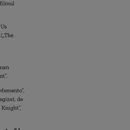
filmul
 Us
 („The
rman
t”.
„Memento”,
egizat, de
 Knight”,