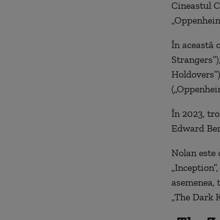
Cineastul C
„Oppenheim
În această 
Strangers”)
Holdovers”)
(„Oppenheim
În 2023, tro
Edward Berg
Nolan este 
„Inception”,
asemenea, t
„The Dark K