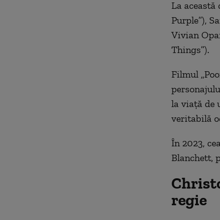
La această 
Purple”), S
Vivian Opar
Things”).
Filmul „Poo
personajulu
la viaţă de
veritabilă o
În 2023, ce
Blanchett, p
Christ
regie