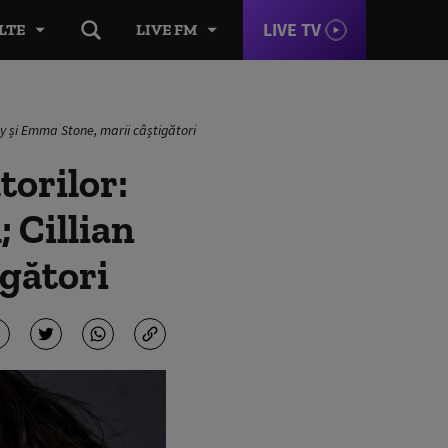
LIVE TV
LTE
LIVE FM
hy și Emma Stone, marii câștigători
torilor:
 Cillian
gători