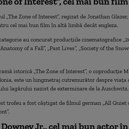
ne of Interest”, cel mai bun film
l „The Zone of Interest”, regizat de Jonathan Glazer,
tru cel mai bun film în altă limbă decât engleza.
categorie au concurat producţiile cinematografice „2
Anatomy of a Fall”, „Past Lives”, „Society of the Snow
ramă istorică „The Zone of Interest”, o coproducţie 
lonia, este un lungmetraj cutremurător despre viaţa d
ui lagărului nazist de exterminare de la Auschwitz.
est trofeu a fost câştigat de filmul german „All Quiet 
nt”.
Downey Jr., cel mai bun actor în