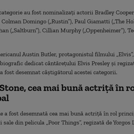
categorie au fost nominalizaţi actorii Bradley Cooper
, Colman Domingo („Rustin”), Paul Giamatti („The Hol
an („Saltburn”), Cillian Murphy („Oppenheimer”), Te
ericanul Austin Butler, protagonistul filmului „Elvis”
biografic dedicat cântăreţului Elvis Presley şi regiza
 fost desemnat câştigătorul acestei categorii.
tone, cea mai bună actriță în ro
pal
a fost desemnată cea mai bună actriţă în rol princi
ii sale din pelicula „Poor Things”, regizată de Yorgos