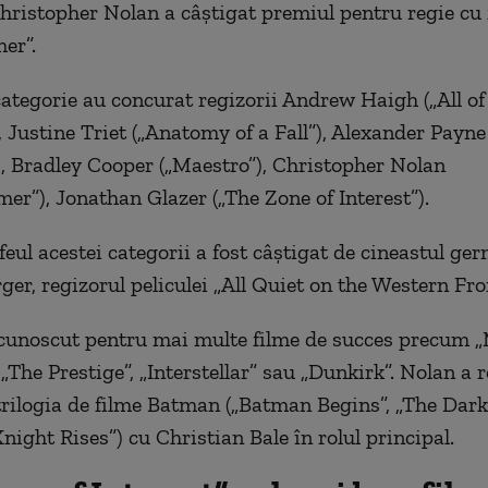
hristopher Nolan a câştigat premiul pentru regie cu 
er”.
categorie au concurat regizorii Andrew Haigh („All of
, Justine Triet („Anatomy of a Fall”), Alexander Payne
, Bradley Cooper („Maestro”), Christopher Nolan
er”), Jonathan Glazer („The Zone of Interest”).
feul acestei categorii a fost câştigat de cineastul ge
er, regizorul peliculei „All Quiet on the Western Fron
cunoscut pentru mai multe filme de succes precum 
 „The Prestige”, „Interstellar” sau „Dunkirk”. Nolan a r
rilogia de filme Batman („Batman Begins”, „The Dark
night Rises”) cu Christian Bale în rolul principal.