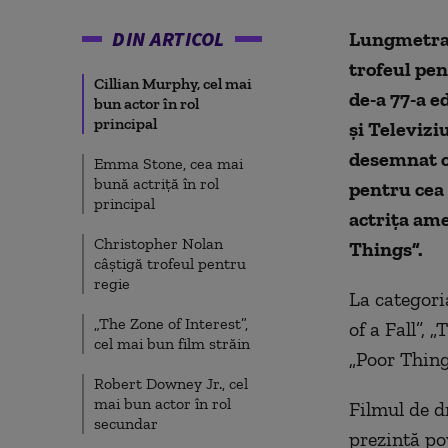
DIN ARTICOL
Lungmetraj
trofeul pen
Cillian Murphy, cel mai
de-a 77-a e
bun actor în rol
principal
şi Televizi
desemnat ce
Emma Stone, cea mai
bună actriță în rol
pentru cea 
principal
actrița ame
Christopher Nolan
Things”.
câștigă trofeul pentru
regie
La categori
„The Zone of Interest”,
of a Fall”, 
cel mai bun film străin
„Poor Thing
Robert Downey Jr., cel
mai bun actor în rol
Filmul de d
secundar
prezintă po