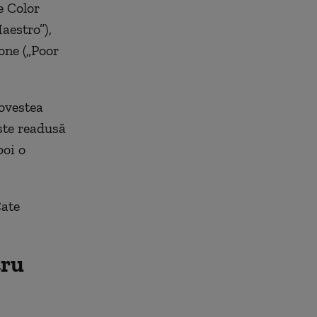
e Color
aestro”),
one („Poor
povestea
este readusă
poi o
Cate
tru