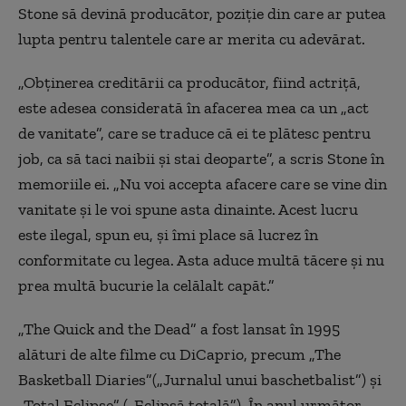
Stone să devină producător, poziție din care ar putea
lupta pentru talentele care ar merita cu adevărat.
„Obținerea creditării ca producător, fiind actriță,
este adesea considerată în afacerea mea ca un „act
de vanitate”, care se traduce că ei te plătesc pentru
job, ca să taci naibii și stai deoparte”, a scris Stone în
memoriile ei. „Nu voi accepta afacere care se vine din
vanitate și le voi spune asta dinainte. Acest lucru
este ilegal, spun eu, și îmi place să lucrez în
conformitate cu legea. Asta aduce multă tăcere și nu
prea multă bucurie la celălalt capăt.”
„The Quick and the Dead” a fost lansat în 1995
alături de alte filme cu DiCaprio, precum „The
Basketball Diaries”(„Jurnalul unui baschetbalist”) și
„Total Eclipse” („Eclipsă totală”). În anul următor,