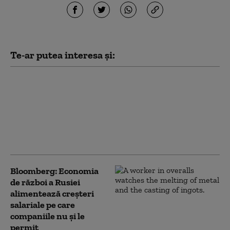
Te-ar putea interesa și:
Sute de candidați pentru
un job „de vis” la CE pe mii
de euro lunar. Cei care
lucrează la Bruxelles
descoperă însă altă
realitate
Bloomberg: Economia
de război a Rusiei
alimentează creşteri
salariale pe care
companiile nu şi le
permit