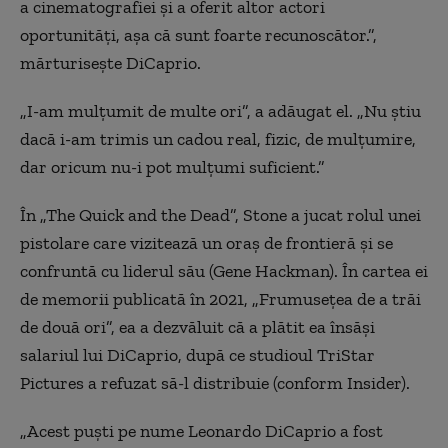
a cinematografiei și a oferit altor actori
oportunități, așa că sunt foarte recunoscător.”,
mărturisește DiCaprio.
„I-am mulțumit de multe ori”, a adăugat el. „Nu știu
dacă i-am trimis un cadou real, fizic, de mulțumire,
dar oricum nu-i pot mulțumi suficient.”
În „The Quick and the Dead”, Stone a jucat rolul unei
pistolare care vizitează un oraș de frontieră și se
confruntă cu liderul său (Gene Hackman). În cartea ei
de memorii publicată în 2021, „Frumusețea de a trăi
de două ori”, ea a dezvăluit că a plătit ea însăși
salariul lui DiCaprio, după ce studioul TriStar
Pictures a refuzat să-l distribuie (conform Insider).
„Acest puști pe nume Leonardo DiCaprio a fost