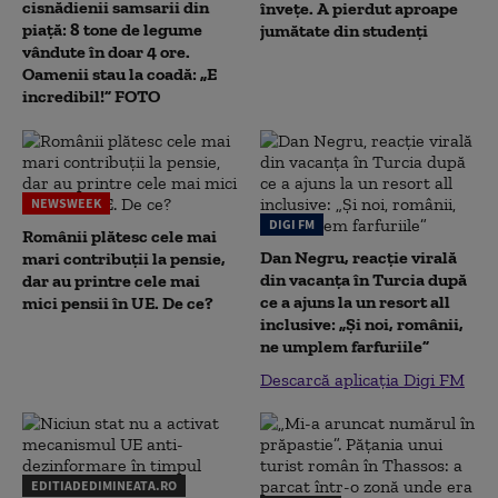
cisnădienii samsarii din
înveţe. A pierdut aproape
piață: 8 tone de legume
jumătate din studenţi
vândute în doar 4 ore.
Oamenii stau la coadă: „E
incredibil!” FOTO
NEWSWEEK
DIGI FM
Românii plătesc cele mai
Dan Negru, reacție virală
mari contribuții la pensie,
din vacanța în Turcia după
dar au printre cele mai
ce a ajuns la un resort all
mici pensii în UE. De ce?
inclusive: „Și noi, românii,
ne umplem farfuriile”
Descarcă aplicația Digi FM
EDITIADEDIMINEATA.RO