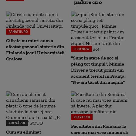
pădure cu o
FANATIK.RO
Cifrele nu mint: cum a
afectat gazonul sintetic din
FILM NOW
Finlanda jocul Universității
"Sunt în stare de șoc și
Craiova
plâng tot timpul". Minnie
Driver a trecut printr-un
accident teribil în Franța:
"Ne-am târât din mașină"
PLAYTECH
ADEVĂRUL
Facultatea din România la
Cum au eliminat
care nu mai vrea nimeni să