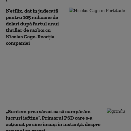
Netflix, dat în judecată
pentru 105 milioane de
dolari după furtul unui
thriller de război cu
Nicolas Cage. Reacția
companiei
O copie piratată a
filmului „Odiseea”,
regizat de Christopher
Nolan, a circulat pe X și
a fost vizualizată de
milioane de ori
„Suntem prea săraci ca să cumpărăm
lucruri ieftine”. Primarul PSD care s-a
acționat pe sine însuși în instanță, despre
scaunul cu masaj