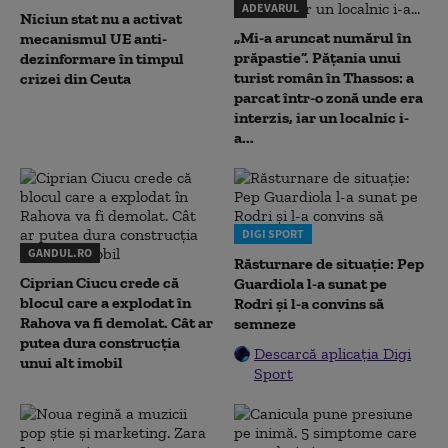
ADEVARUL
Niciun stat nu a activat
„Mi-a aruncat numărul în
mecanismul UE anti-
prăpastie”. Pățania unui
dezinformare în timpul
turist român în Thassos: a
crizei din Ceuta
parcat într-o zonă unde era
interzis, iar un localnic i-
a...
DIGI SPORT
GANDUL.RO
Răsturnare de situație: Pep
Ciprian Ciucu crede că
Guardiola l-a sunat pe
blocul care a explodat în
Rodri și l-a convins să
Rahova va fi demolat. Cât ar
semneze
putea dura construcția
Descarcă aplicația Digi
unui alt imobil
Sport