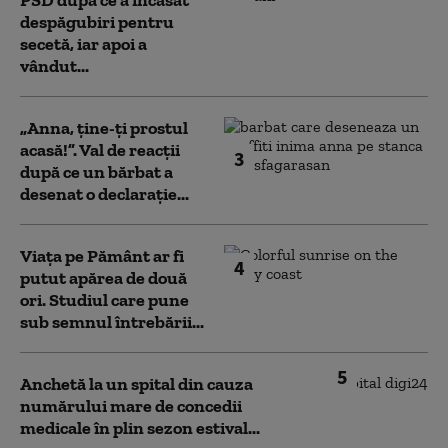
PSD după ce a încasat
despăgubiri pentru
secetă, iar apoi a
vândut...
„Anna, ţine-ţi prostul
acasă!”. Val de reacții
3
după ce un bărbat a
desenat o declarație...
Viața pe Pământ ar fi
4
putut apărea de două
ori. Studiul care pune
sub semnul întrebării...
5
Anchetă la un spital din cauza
numărului mare de concedii
medicale în plin sezon estival...