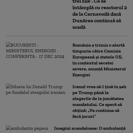
trei zile”. Ce se
întâmplă cu reactorul 2
de la Cernavodă dacă
Dunărea continuă să
scadă
România a trimis o alertă
timpurie către Comisia
Europeană și statele UE,
în contextul secetei
severe, anunță Ministerul
Energiei
Iranul vrea să-l țină în șah
pe Trump până la
alegerile de la jumătatea
mandatului. Ce speră să
obțină: „Va continua să
facă jocuri”
Imagini scandaloase: O ambulanță