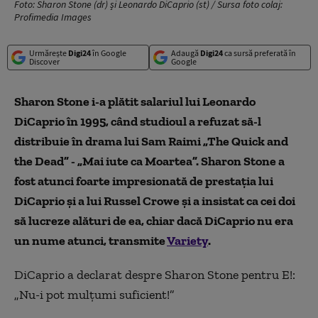
Foto: Sharon Stone (dr) și Leonardo DiCaprio (st) / Sursa foto colaj:
Profimedia Images
Urmărește
Digi24
în Google
Adaugă
Digi24
ca sursă preferată în
Discover
Google
Sharon Stone i-a plătit salariul lui Leonardo
DiCaprio în 1995, când studioul a refuzat să-l
distribuie în drama lui Sam Raimi „The Quick and
the Dead” - „Mai iute ca Moartea”. Sharon Stone a
fost atunci foarte impresionată de prestația lui
DiCaprio și a lui Russel Crowe și a insistat ca cei doi
să lucreze alături de ea, chiar dacă DiCaprio nu era
un nume atunci, transmite
Variety
.
DiCaprio a declarat despre Sharon Stone pentru E!:
„Nu-i pot mulțumi suficient!”