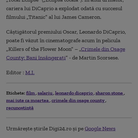
cariera lui DiCaprio a explodat odată cu succesul
filmului „Titanic” al lui James Cameron.
Câștigătorul premiului Oscar, Leonardo DiCaprio,
poate fi văzut în cinematografe acum în pelicula
„Killers of the Flower Moon” – „
Crimele din Osage
County: Bani însângerați
” - de Martin Scorsese.
Editor :
M.I.
Etichete:
film
salariu
leonardo dicaprio
sharon stone
mai iute ca moartea
crimele din osage county
recunoștință
Urmărește știrile Digi24.ro și pe
Google News