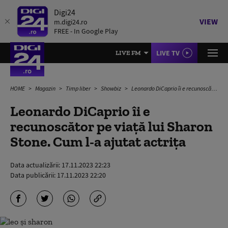
Digi24
VIEW
m.digi24.ro
FREE - In Google Play
LIVE TV
LIVE FM
HOME
Magazin
Timp liber
Showbiz
Leonardo DiCaprio îi e recunoscător pe viață lui Sharon Stone. Cum l-a ajutat actrița
Leonardo DiCaprio îi e
recunoscător pe viață lui Sharon
Stone. Cum l-a ajutat actrița
Data actualizării:
17.11.2023 22:23
Data publicării:
17.11.2023 22:20