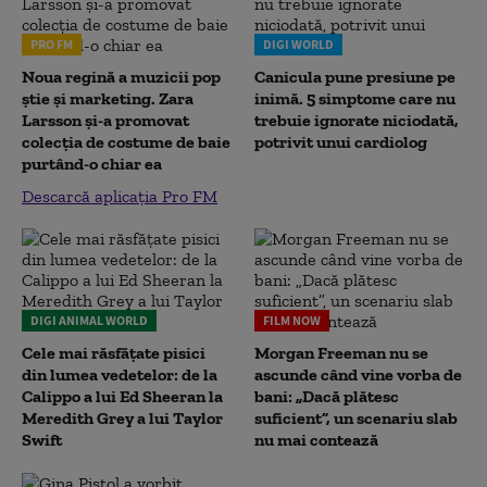
PRO FM
DIGI WORLD
Noua regină a muzicii pop
Canicula pune presiune pe
știe și marketing. Zara
inimă. 5 simptome care nu
Larsson și-a promovat
trebuie ignorate niciodată,
colecția de costume de baie
potrivit unui cardiolog
purtând-o chiar ea
Descarcă aplicația Pro FM
DIGI ANIMAL WORLD
FILM NOW
Cele mai răsfățate pisici
Morgan Freeman nu se
din lumea vedetelor: de la
ascunde când vine vorba de
Calippo a lui Ed Sheeran la
bani: „Dacă plătesc
Meredith Grey a lui Taylor
suficient”, un scenariu slab
Swift
nu mai contează