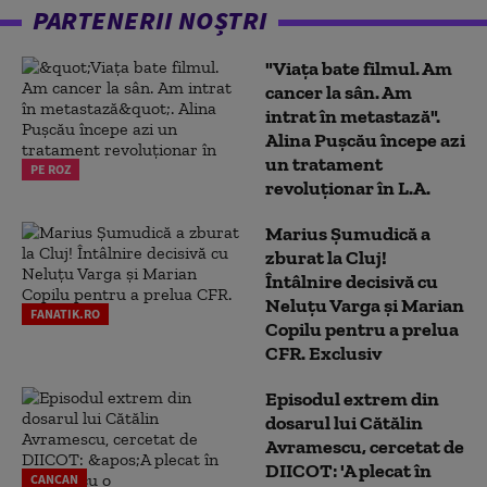
PARTENERII NOȘTRI
"Viața bate filmul. Am
cancer la sân. Am
intrat în metastază".
Alina Pușcău începe azi
un tratament
PE ROZ
revoluționar în L.A.
Marius Şumudică a
zburat la Cluj!
Întâlnire decisivă cu
Neluţu Varga şi Marian
FANATIK.RO
Copilu pentru a prelua
CFR. Exclusiv
Episodul extrem din
dosarul lui Cătălin
Avramescu, cercetat de
DIICOT: 'A plecat în
CANCAN