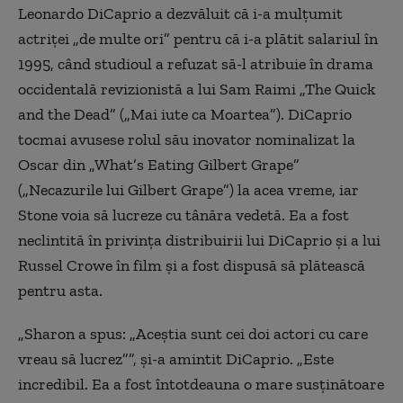
Leonardo DiCaprio a dezvăluit că i-a mulțumit
actriței „de multe ori” pentru că i-a plătit salariul în
1995, când studioul a refuzat să-l atribuie în drama
occidentală revizionistă a lui Sam Raimi „The Quick
and the Dead” („Mai iute ca Moartea”). DiCaprio
tocmai avusese rolul său inovator nominalizat la
Oscar din „What’s Eating Gilbert Grape”
(„Necazurile lui Gilbert Grape”) la acea vreme, iar
Stone voia să lucreze cu tânăra vedetă. Ea a fost
neclintită în privința distribuirii lui DiCaprio și a lui
Russel Crowe în film și a fost dispusă să plătească
pentru asta.
„Sharon a spus: „Aceștia sunt cei doi actori cu care
vreau să lucrez””, și-a amintit DiCaprio. „Este
incredibil. Ea a fost întotdeauna o mare susținătoare