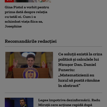
Gina Pistol a vorbit pentru
prima dată despre relația
cu tatăl ei. Cum i-a
schimbat viața fiica sa,
Josephine
Recomandările redacţiei
Ce soluții există la criza
politică și calculele lui
Nicușor Dan. Daniel
Funeriu:
„Matematicienii au
luxul să poată rămâne
în abstract”
Legea împotriva dezinformării. Radu
Miruță cere acțiune rapidă după