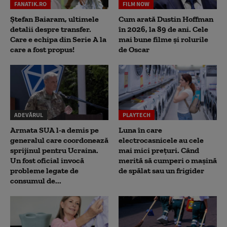
FANATIK.RO
FILM NOW
Ștefan Baiaram, ultimele
Cum arată Dustin Hoffman
detalii despre transfer.
în 2026, la 89 de ani. Cele
Care e echipa din Serie A la
mai bune filme și rolurile
care a fost propus!
de Oscar
ADEVĂRUL
PLAYTECH
Armata SUA l-a demis pe
Luna în care
generalul care coordonează
electrocasnicele au cele
sprijinul pentru Ucraina.
mai mici prețuri. Când
Un fost oficial invocă
merită să cumperi o mașină
probleme legate de
de spălat sau un frigider
consumul de...