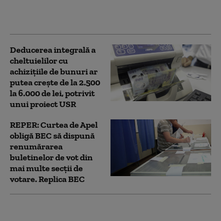
obligatorii în hoteluri,
aeroporturi și agenții
Deducerea integrală a
cheltuielilor cu
achiziţiile de bunuri ar
putea creşte de la 2.500
la 6.000 de lei, potrivit
unui proiect USR
REPER: Curtea de Apel
obligă BEC să dispună
renumărarea
buletinelor de vot din
mai multe secţii de
votare. Replica BEC