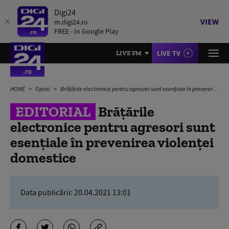
Digi24
VIEW
m.digi24.ro
FREE - In Google Play
LIVE TV
LIVE FM
HOME
Opinii
Brățările electronice pentru agresori sunt esențiale în prevenirea violenței domestice
EDITORIAL
Brățările
electronice pentru agresori sunt
esențiale în prevenirea violenței
domestice
Data publicării:
20.04.2021 13:01