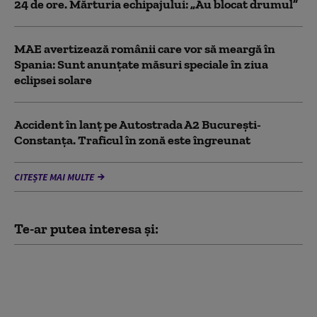
24 de ore. Mărturia echipajului: „Au blocat drumul”
MAE avertizează românii care vor să meargă în
Spania: Sunt anunțate măsuri speciale în ziua
eclipsei solare
Accident în lanț pe Autostrada A2 București-
Constanța. Traficul în zonă este îngreunat
CITEȘTE MAI MULTE
Te-ar putea interesa și:
Legea privind
informarea asupra
traficului de persoane,
promulgată. Mesaje