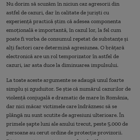
Nu dorim să scuzăm în niciun caz agresorii din
astfel de cazuri, dar în calitate de juriști cu
experiență practică știm că adesea componenta
emoțională e importantă, în cazul lor, la fel cum
poate fi vorba de consumul repetat de substanțe și
alți factori care determină agresiunea. O brățară
electronică are un rol temporizator în astfel de
cazuri, iar asta duce la diminuarea impulsului.
La toate aceste argumente se adaugă unul foarte
simplu și zguduitor. Se știe că numărul cazurilor de
violență conjugală e dramatic de mare în România,
dar nici măcar victimele care îndrăznesc să se
plângă nu sunt scutite de agresiuni ulterioare. În
primele șapte luni ale anului trecut, peste 5.000 de
persoane au cerut ordine de protecție provizorii.