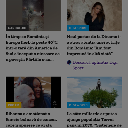
GANDUL.RO
DIGI SPORT
În timp ce România și
Noul portar de la Dinamo i-
Europa fierb la peste 40°C,
a atras atenția unei actrițe
într-o țară din America de
din România: ”Am fost
Sud a început o ninsoare ca-
împreună în altă viață”
n povești: Pârtiile s-au...
Descarcă aplicația Digi
Sport
PRO FM
DIGI WORLD
Rihanna a emoționat o
La câte miliarde ar putea
femeie bolnavă de cancer,
ajunge populația Terrei
care îi spusese că arată
până în 2070. "Sistemele de