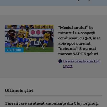
”Meciul anului”: în
minutul 10, oaspeții
conduceau cu 3-0, însă
abia apoi a urmat
”nebunia”! S-au mai
DIGI SPORT
marcat ȘAPTE goluri
Descarcă aplicația Digi
Sport
Ultimele știri
Tinerii care au atacat ambulanța din Cluj, reținuți