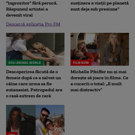
"îngrozitor" fără perucă.
susținere a vieții pe planetă
Răspunsul artistei a
sunt deja sub presiune"
devenit viral
Descarcă aplicația Pro FM
DIGI ANIMAL WORLD
FILM NOW
Descoperirea făcută de o
Michelle Pfeiffer nu-și mai
femeie după ce a salvat un
dorește să joace în filme. Ce
câine care urma sa fie
a cucerit-o total: „E mult
eutanasiat. Patrupedul are
mai distractiv”
o rasă extrem de rară
UTV