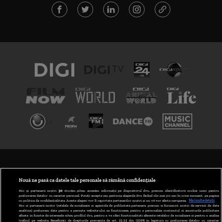
TERMENI ȘI CONDIȚII
POLITICA DE CONFIDENȚIALITATE
Nouă ne pasă ca datele tale personale să rămână confidențiale
Noi și partenerii noștri
30
stocăm și/sau accesăm informații pe dispozitivul dvs., precum identificatorii cookie unici pentru
prelucrarea datelor cu caracter personal. Puteți accepta sau gestiona alegerile dvs. făcând clic mai jos sau în orice moment, pe pagina
ABONARE DIGI TV
cu politica de confidențialitate. Aceste alegeri vor fi raportate partenerilor noștri și nu vă vor afecta navigarea.
Mai multe detalii
Noi si partenerii nostri (retelele de socializare si agentiile de publicitate partenere, precum si furnizorii nostri de servicii de date
analitice) prelucram date pentru a permite website-ului sa functioneze, pentru a personaliza continutul si anunturile publicitare
GESTIONAȚI PREFERINȚELE
afisate in functie de interesele si/sau profilul dvs., pentru a va oferi functionalitati aferente retelelor de socializare si pentru a analiza
traficul pe website. Beneficiati de drepturile prevazute de art. 15-22 din GDPR in legatura cu prelucrarea datelor cu caracter