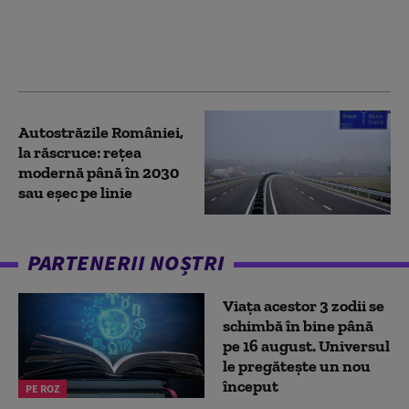
Războiul cognitiv, arma
care destabilizează
democrațiile
Autostrăzile României,
la răscruce: rețea
modernă până în 2030
sau eșec pe linie
PARTENERII NOȘTRI
Viața acestor 3 zodii se
schimbă în bine până
pe 16 august. Universul
le pregătește un nou
început
PE ROZ