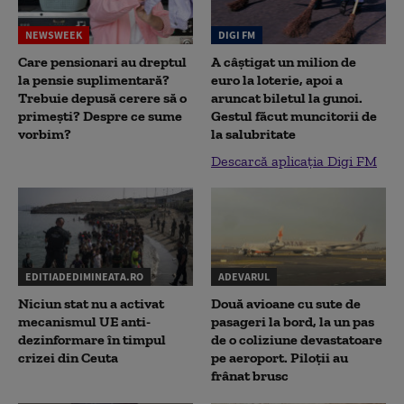
NEWSWEEK
DIGI FM
Care pensionari au dreptul
A câștigat un milion de
la pensie suplimentară?
euro la loterie, apoi a
Trebuie depusă cerere să o
aruncat biletul la gunoi.
primești? Despre ce sume
Gestul făcut muncitorii de
vorbim?
la salubritate
Descarcă aplicația Digi FM
EDITIADEDIMINEATA.RO
ADEVARUL
Niciun stat nu a activat
Două avioane cu sute de
mecanismul UE anti-
pasageri la bord, la un pas
dezinformare în timpul
de o coliziune devastatoare
crizei din Ceuta
pe aeroport. Piloții au
frânat brusc