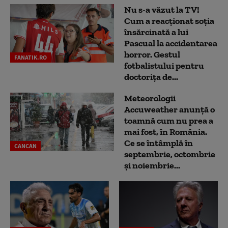
Nu s-a văzut la TV!
Cum a reacţionat soţia
însărcinată a lui
Pascual la accidentarea
horror. Gestul
FANATIK.RO
fotbalistului pentru
doctoriţa de...
Meteorologii
Accuweather anunță o
toamnă cum nu prea a
mai fost, în România.
Ce se întâmplă în
CANCAN
septembrie, octombrie
și noiembrie...