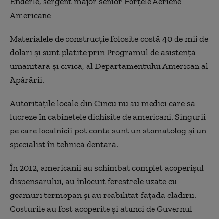
Enderle, sergent major senior Forțele Aeriene
Americane
Materialele de construcţie folosite costă 40 de mii de
dolari şi sunt plătite prin Programul de asistenţă
umanitară şi civică, al Departamentului American al
Apărării.
Autorităţile locale din Cincu nu au medici care să
lucreze în cabinetele dichisite de americani. Singurii
pe care localnicii pot conta sunt un stomatolog şi un
specialist în tehnică dentară.
În 2012, americanii au schimbat complet acoperişul
dispensarului, au înlocuit ferestrele uzate cu
geamuri termopan şi au reabilitat faţada clădirii.
Costurile au fost acoperite şi atunci de Guvernul