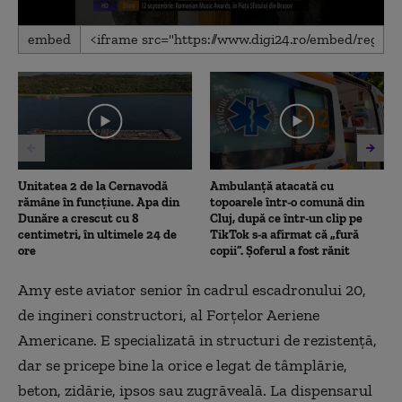
0
embed
seconds
of
2
minutes,
16
seconds
Unitatea 2 de la Cernavodă
Ambulanţă atacată cu
rămâne în funcțiune. Apa din
topoarele într-o comună din
Dunăre a crescut cu 8
Cluj, după ce într-un clip pe
centimetri, în ultimele 24 de
TikTok s-a afirmat că „fură
ore
copii”. Șoferul a fost rănit
Amy este aviator senior în cadrul escadronului 20,
de ingineri constructori, al Forţelor Aeriene
Americane. E specializată in structuri de rezistenţă,
dar se pricepe bine la orice e legat de tâmplărie,
beton, zidărie, ipsos sau zugrăveală. La dispensarul