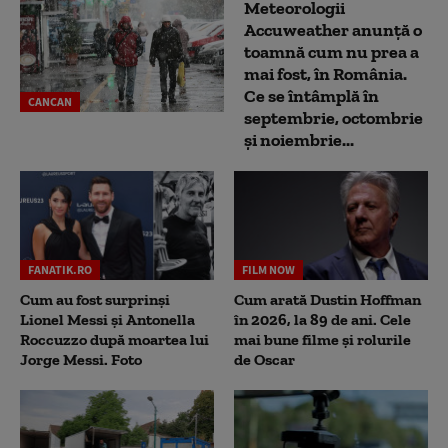
Meteorologii
Accuweather anunță o
toamnă cum nu prea a
mai fost, în România.
Ce se întâmplă în
CANCAN
septembrie, octombrie
și noiembrie...
FANATIK.RO
FILM NOW
Cum au fost surprinși
Cum arată Dustin Hoffman
Lionel Messi și Antonella
în 2026, la 89 de ani. Cele
Roccuzzo după moartea lui
mai bune filme și rolurile
Jorge Messi. Foto
de Oscar