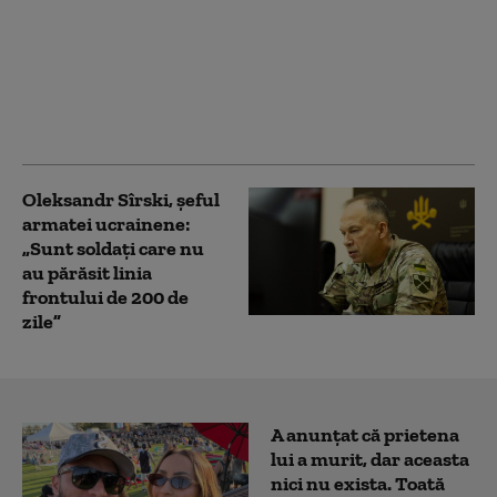
Un elicopter cu cinci
militari la bord s-a
prăbușit în Cehia. A
fost raportat un mort
Oleksandr Sîrski, șeful
armatei ucrainene:
„Sunt soldați care nu
au părăsit linia
frontului de 200 de
zile”
A anunțat că prietena
lui a murit, dar aceasta
nici nu exista. Toată