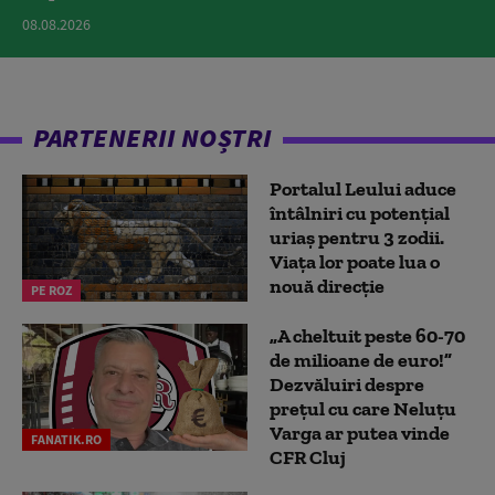
08.08.2026
PARTENERII NOȘTRI
Portalul Leului aduce
întâlniri cu potențial
uriaș pentru 3 zodii.
Viața lor poate lua o
nouă direcție
PE ROZ
„A cheltuit peste 60-70
de milioane de euro!”
Dezvăluiri despre
prețul cu care Neluțu
Varga ar putea vinde
FANATIK.RO
CFR Cluj