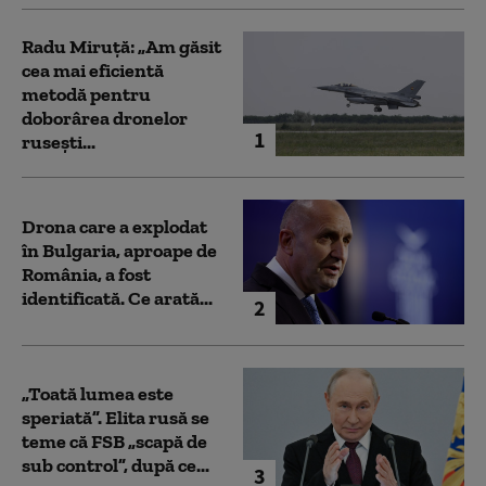
Radu Miruță: „Am găsit
cea mai eficientă
metodă pentru
doborârea dronelor
1
rusești...
Drona care a explodat
în Bulgaria, aproape de
România, a fost
identificată. Ce arată...
2
„Toată lumea este
speriată”. Elita rusă se
teme că FSB „scapă de
sub control”, după ce...
3