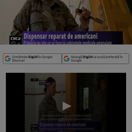
Urmărește
Digi24
în Google
Adaugă
Digi24
ca sursă preferată în
Discover
Google