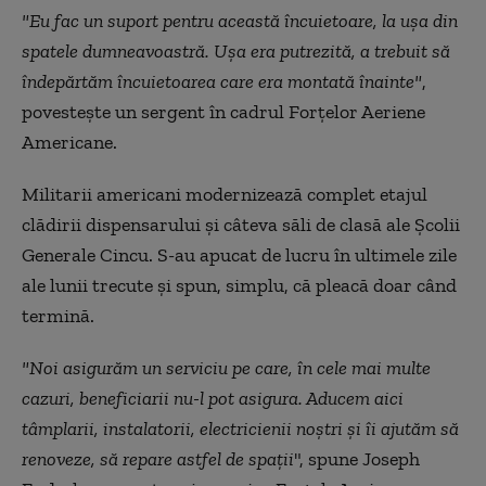
"Eu fac un suport pentru această încuietoare, la uşa din
spatele dumneavoastră. Uşa era putrezită, a trebuit să
îndepărtăm încuietoarea care era montată înainte"
,
povesteşte un sergent în cadrul Forţelor Aeriene
Americane.
Militarii americani modernizează complet etajul
clădirii dispensarului şi câteva săli de clasă ale Şcolii
Generale Cincu. S-au apucat de lucru în ultimele zile
ale lunii trecute şi spun, simplu, că pleacă doar când
termină.
"Noi asigurăm un serviciu pe care, în cele mai multe
cazuri, beneficiarii nu-l pot asigura. Aducem aici
tâmplarii, instalatorii, electricienii noştri şi îi ajutăm să
renoveze, să repare astfel de spaţii
", spune Joseph