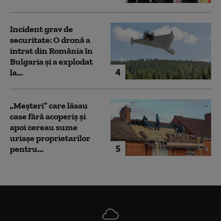
Incident grav de
securitate: O dronă a
intrat din România în
Bulgaria şi a explodat
4
la...
„Meșteri” care lăsau
case fără acoperiș și
apoi cereau sume
uriașe proprietarilor
5
pentru...