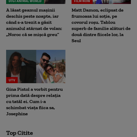
DIGI ANIMAL WORLD
FILM NOW
A lăsat geamul mașinii
Matt Damon, eclipsat de
deschis peste noapte, iar
frumoasa lui soție, pe
când s-a trezit a găsit
covorul roșu. Tablou
animalul atârnat de volan:
superb de familie alături de
„Noroc că se mișcă greu”
două dintre fiicele lor, la
Seul
UTV
Gina Pistol a vorbit pentru
prima dată despre relația
cu tatăl ei. Cum i-a
schimbat viața fiica sa,
Josephine
Top Citite