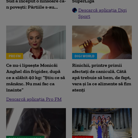
Sud a început o ninsoare ca-
SuperLigă
n povești: Pârtiile s-au...
Descarcă aplicația Digi
Sport
PRO FM
DIGI WORLD
Ce nu-i lipsește Monicăi
Rinichii, printre primii
Anghel din frigider, după
afectați de caniculă. Câtă
ce a slăbit 40 kg: “Știu ce să
apă trebuie să bem, de fapt,
mănânc. Nu mai fac ca
vara și la ce alimente să fim
înainte”
atenți
Descarcă aplicația Pro FM