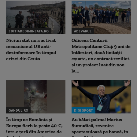
EDITIADEDIMINEATA.RO
ADEVARUL
Niciun stat nu a activat
Odiseea Centurii
mecanismul UE anti-
Metropolitane Cluj: 9 ani de
dezinformare în timpul
întârzieri, două licitații
crizei din Ceuta
eșuate, un contract reziliat
și un proiect luat din nou
la...
GANDUL.RO
DIGI SPORT
În timp ce România și
Au bătut palma! Marius
Europa fierb la peste 40°C,
Șumudică, revenire
într-o țară din America de
spectaculoasă pe bancă, în