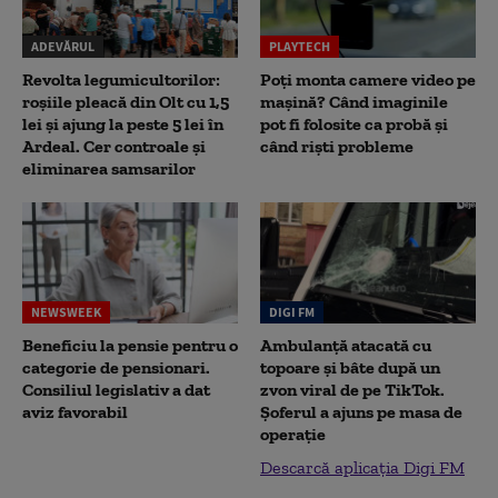
ADEVĂRUL
PLAYTECH
Revolta legumicultorilor:
Poți monta camere video pe
roșiile pleacă din Olt cu 1,5
mașină? Când imaginile
lei și ajung la peste 5 lei în
pot fi folosite ca probă și
Ardeal. Cer controale și
când riști probleme
eliminarea samsarilor
NEWSWEEK
DIGI FM
Beneficiu la pensie pentru o
Ambulanță atacată cu
categorie de pensionari.
topoare și bâte după un
Consiliul legislativ a dat
zvon viral de pe TikTok.
aviz favorabil
Șoferul a ajuns pe masa de
operație
Descarcă aplicația Digi FM