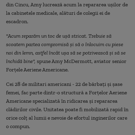
din Cincu, Amy lucrează acum la repararea uşilor de
la cabinetele medicale, alături de colegii ei de
escadron.
"Acum reparăm un toc de uşă stricat. Trebuie să
scoatem partea compromisă şi să o înlocuim cu piese
noi din lemn, astfel încât uşa să se potrivească şi să se
închidă bine",
spune Amy McDermott, aviator senior
Forțele Aeriene Americane.
Cei 28 de militari americani - 22 de bărbaţi şi şase
femei, fac parte dintr-o structură a Forţelor Aeriene
Americane specializată în ridicarea şi repararea
clădirilor civile. Unitatea poate fi mobilizată rapid în
orice colţ al lumii e nevoie de efortul inginerilor care
o compun.