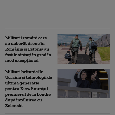
România avioane F-18
din Spania, elicoptere
anti-dronă și 200 de
militari iberici
Militarii români care
au doborât drone în
România și Estonia au
fost înaintaţi în grad în
mod excepţional
Militari britanici în
Ucraina și tehnologii de
ultimă generație
pentru Kiev. Anunțul
premierul de la Londra
după întâlnirea cu
Zelenski