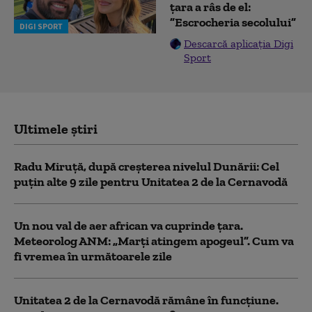
țara a râs de el:
”Escrocheria secolului”
DIGI SPORT
Descarcă aplicația Digi
Sport
Ultimele știri
Radu Miruță, după creșterea nivelul Dunării: Cel
puțin alte 9 zile pentru Unitatea 2 de la Cernavodă
Un nou val de aer african va cuprinde țara.
Meteorolog ANM: „Marți atingem apogeul”. Cum va
fi vremea în următoarele zile
Unitatea 2 de la Cernavodă rămâne în funcțiune.