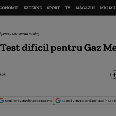
CONOMIE
EXTERNE
SPORT
TV
MAGAZIN
MAI MU
cil pentru Gaz Metan Mediaş
est dificil pentru Gaz M
6:25
Urmărește
Digi24
în Google Discover
Adaugă
Digi24
ca sursă preferată în Googl