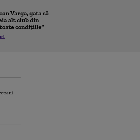
Ioan Varga, gata să
ia alt club din
toate condițiile”
ort