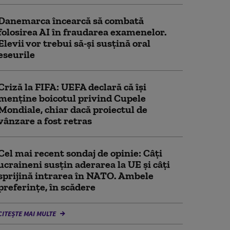
Danemarca încearcă să combată
folosirea AI în fraudarea examenelor.
Elevii vor trebui să-şi susţină oral
eseurile
Criză la FIFA: UEFA declară că îşi
menţine boicotul privind Cupele
Mondiale, chiar dacă proiectul de
vânzare a fost retras
Cel mai recent sondaj de opinie: Câți
ucraineni susțin aderarea la UE și câți
sprijină intrarea în NATO. Ambele
preferințe, în scădere
CITEȘTE MAI MULTE