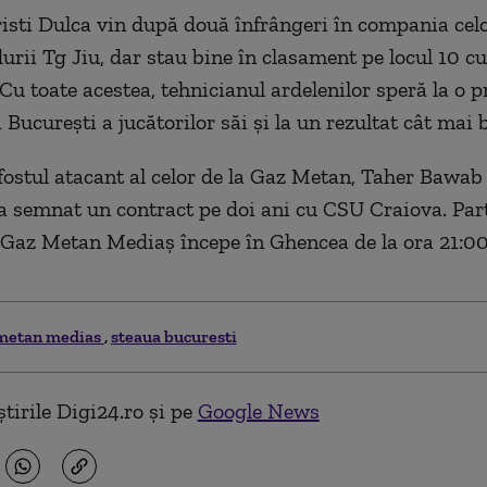
Cristi Dulca vin după două înfrângeri în compania cel
durii Tg Jiu, dar stau bine în clasament pe locul 10 c
Cu toate acestea, tehnicianul ardelenilor speră la o p
Bucureşti a jucătorilor săi şi la un rezultat cât mai 
 fostul atacant al celor de la Gaz Metan, Taher Bawab 
i a semnat un contract pe doi ani cu CSU Craiova. Par
 Gaz Metan Mediaş începe în Ghencea de la ora 21:00
metan medias
steaua bucuresti
tirile Digi24.ro și pe
Google News