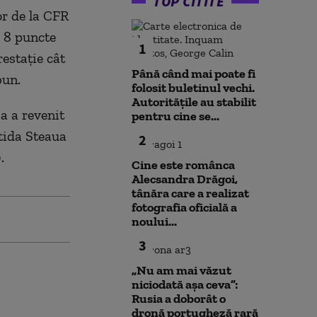
TOP CITITE
or de la CFR
u 8 puncte
1
restaţie cât
Până când mai poate fi
bun.
folosit buletinul vechi.
Autoritățile au stabilit
a a revenit
pentru cine se...
tida Steaua
2
.
Cine este românca
Alecsandra Drăgoi,
tânăra care a realizat
fotografia oficială a
noului...
3
„Nu am mai văzut
niciodată așa ceva”:
Rusia a doborât o
dronă portugheză rară