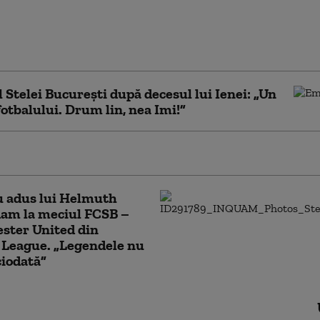
Bucureşti, aflaţi în
în Arad, au ajuns la
cu simptome de
ecţie alimentară
 Stelei Bucureşti după decesul lui Ienei: „Un
 fotbalului. Drum lin, nea Imi!”
Ienei a murit la vârsta de 88 de ani
 adus lui Helmuth
am la meciul FCSB –
ster United din
 League. „Legendele nu
iodată”