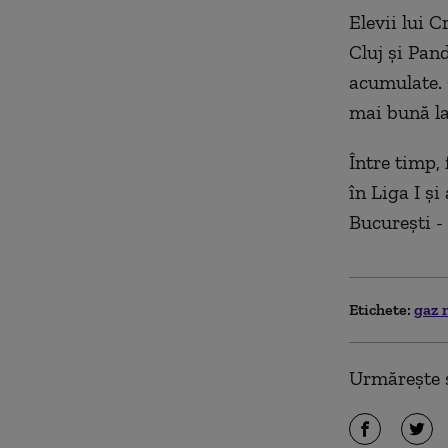
Elevii lui 
Cluj şi Pan
acumulate. 
mai bună la 
Între timp,
în Liga I ş
Bucureşti -
Etichete:
gaz 
Urmărește ș