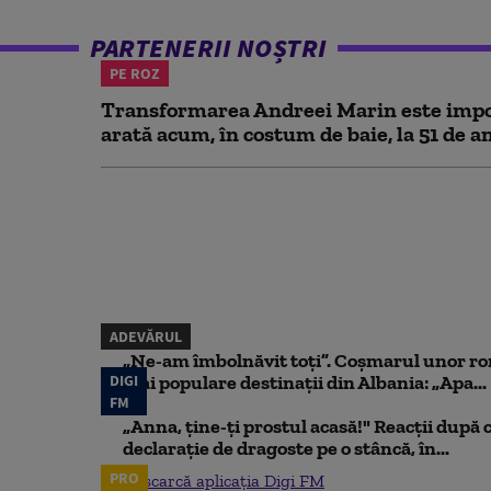
PARTENERII NOȘTRI
PE ROZ
Transformarea Andreei Marin este impo
arată acum, în costum de baie, la 51 de a
ADEVĂRUL
„Ne-am îmbolnăvit toți”. Coșmarul unor ro
DIGI
mai populare destinații din Albania: „Apa...
FM
„Anna, ţine-ţi prostul acasă!" Reacţii după 
declaraţie de dragoste pe o stâncă, în...
PRO
Descarcă aplicația Digi FM