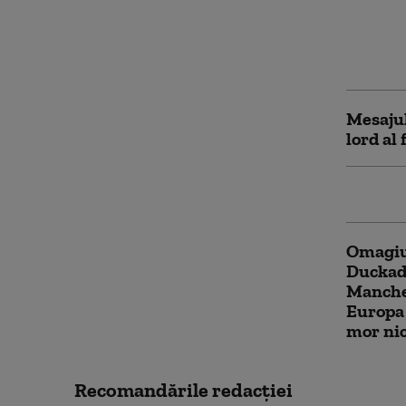
Steaua 
turneu 
spital 
toxiinf
Mesajul
lord al
Emeric 
Omagiu
Duckad
Manche
Europa
mor nic
Recomandările redacţiei