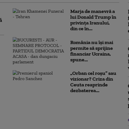
Marja de manevră a
lui Donald Trump în
ă
privința Iranului,
din ce în...
România nu își mai
permite să sprijine
financiar Ucraina,
spune...
„Orban cel roșu” sau
vizionar? Criza din
Ceuta reaprinde
dezbaterea...