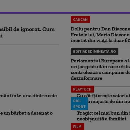
CANCAN
sibil de ignorat. Cum
Doliu pentru Dan Diacone
Fratele lui, Mario Diacone
ni
încetat din viață la doar 6
EDITIADEDIMINEATA.RO
Parlamentul European a l
un joc gratuit în care utili
controlează o campanie d
dezinformare
PLAYTECH
mâni într-una dintre cele
Cu cât îți crește salari
DIGI
aplică majorările din no
SPORT
ce un bărbat a desenat o
Tragic: cel mai bun din i
neobișnuită a familiei
FILM