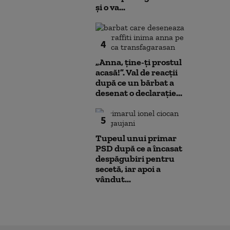
și o va...
4
„Anna, ţine-ţi prostul
acasă!”. Val de reacții
după ce un bărbat a
desenat o declarație...
5
Tupeul unui primar
PSD după ce a încasat
despăgubiri pentru
secetă, iar apoi a
vândut...