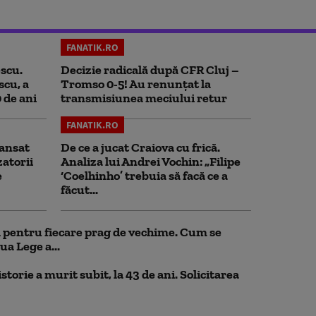
FANATIK.RO
scu.
Decizie radicală după CFR Cluj –
scu, a
Tromso 0-5! Au renunțat la
0 de ani
transmisiunea meciului retur
FANATIK.RO
ansat
De ce a jucat Craiova cu frică.
zatorii
Analiza lui Andrei Vochin: „Filipe
e
‘Coelhinho’ trebuia să facă ce a
făcut...
ul pentru fiecare prag de vechime. Cum se
ua Lege a...
storie a murit subit, la 43 de ani. Solicitarea