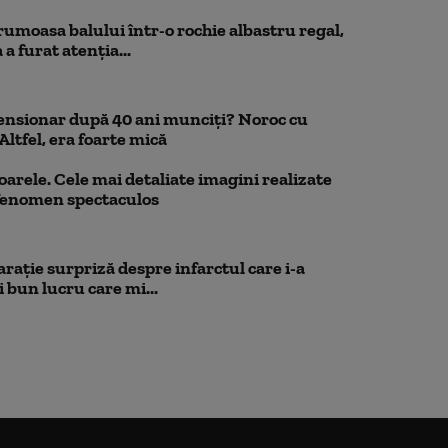
rumoasa balului într-o rochie albastru regal,
a furat atenția...
pensionar după 40 ani munciți? Noroc cu
Altfel, era foarte mică
oarele. Cele mai detaliate imagini realizate
 fenomen spectaculos
rație surpriză despre infarctul care i-a
 bun lucru care mi...