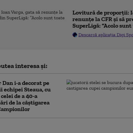
Lovitură de proporții: 
renunțe la CFR și să pre
SuperLigă: ”Acolo sunt 
Descarcă aplicația Digi Sp
utea interesa și:
 Dan i-a decorat pe
ii echipei Steaua, cu
 celei de a 40-a
ări de la câștigarea
Campionilor
0 de juniori de la