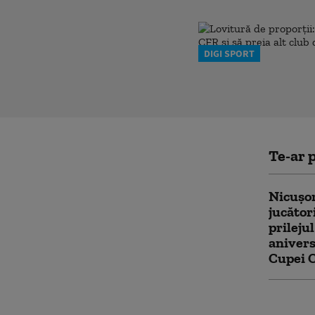
DIGI SPORT
Te-ar p
Nicușor
jucător
prilejul
anivers
Cupei 
Peste 2