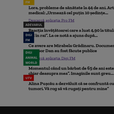
FM
Lora, probleme de sănătate la 44 de ani. Art
medical: „Urmează cel puțin 10 ședințe...
Descarcă aplicația Pro FM
ADEVARUL
Reacția învățătoarei care a luat 4,90 la titu
DIGI
iad în rai”. La ce notă a ajuns după...
FM
Ce avere are Mirabela Grădinaru. Document
Nicușor Dan au fost făcute publice
DIGI
ANIMAL
Descarcă aplicația Digi FM
WORLD
Momentul când un bărbat de 65 de ani este 
chiar deasupra mea”. Imaginile sunt greu...
UTV
Alina Pușcău a dezvăluit că se confruntă cu
tumori. Vă rog să vă rugați pentru mine”