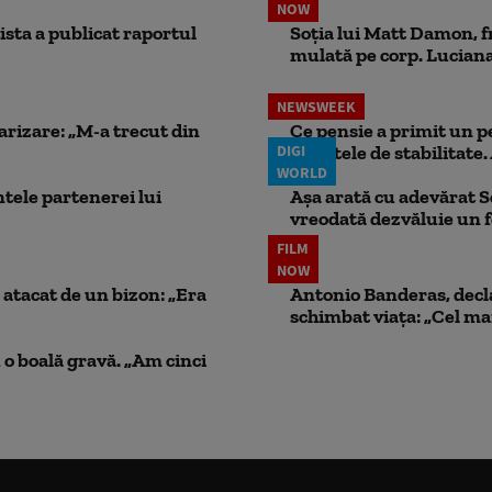
NOW
ista a publicat raportul
Soția lui Matt Damon, f
mulată pe corp. Luciana 
NEWSWEEK
larizare: „M-a trecut din
Ce pensie a primit un 
DIGI
punctele de stabilitate. 
WORLD
ele partenerei lui
Așa arată cu adevărat S
vreodată dezvăluie un
FILM
NOW
atacat de un bizon: „Era
Antonio Banderas, decla
schimbat viața: „Cel mai
 o boală gravă. „Am cinci