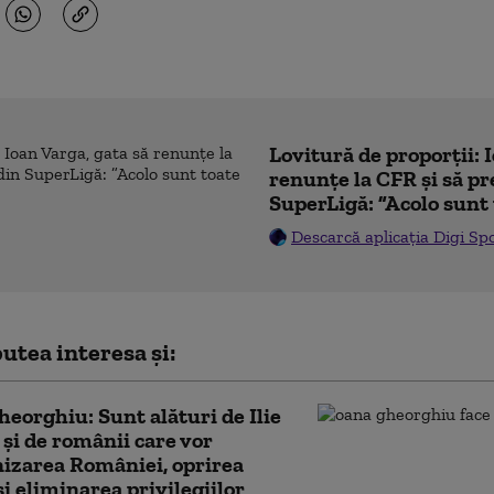
Lovitură de proporții: 
renunțe la CFR și să pre
SuperLigă: ”Acolo sunt 
Descarcă aplicația Digi Sp
utea interesa și:
eorghiu: Sunt alături de Ilie
 şi de românii care vor
izarea României, oprirea
şi eliminarea privilegiilor