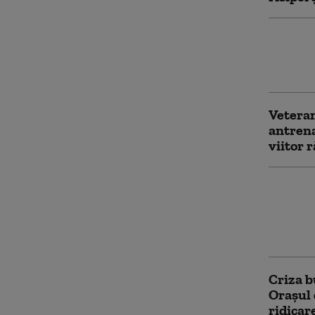
Scandal
piloți,
de peni
Veteran
antren
viitor 
Naţiona
Iranulu
dintre 
rămână 
Criza b
Orașul 
ridicar