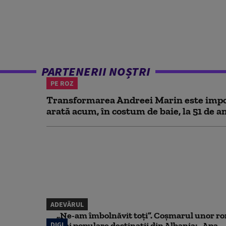
PARTENERII NOȘTRI
PE ROZ
Transformarea Andreei Marin este impo
arată acum, în costum de baie, la 51 de a
ADEVĂRUL
„Ne-am îmbolnăvit toți”. Coșmarul unor ro
DIGI
mai populare destinații din Albania: „Apa...