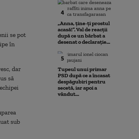
pe cărbune: „Blocarea
Nu poți impune
angajamentelor din PNRR
fără să oferi și
4
poate avea consecințe
financiare”
„Anna, ţine-ţi prostul
acasă!”. Val de reacții
nii se pot
după ce un bărbat a
desenat o declarație...
ipe în
5
resc, dar
Tupeul unui primar
PSD după ce a încasat
pus să
despăgubiri pentru
echipei
secetă, iar apoi a
vândut...
ruparea
luat sub