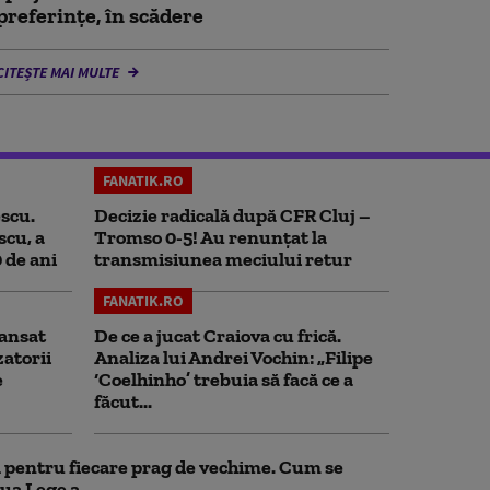
preferințe, în scădere
CITEȘTE MAI MULTE
FANATIK.RO
scu.
Decizie radicală după CFR Cluj –
scu, a
Tromso 0-5! Au renunțat la
0 de ani
transmisiunea meciului retur
FANATIK.RO
ansat
De ce a jucat Craiova cu frică.
zatorii
Analiza lui Andrei Vochin: „Filipe
e
‘Coelhinho’ trebuia să facă ce a
făcut...
ul pentru fiecare prag de vechime. Cum se
ua Lege a...