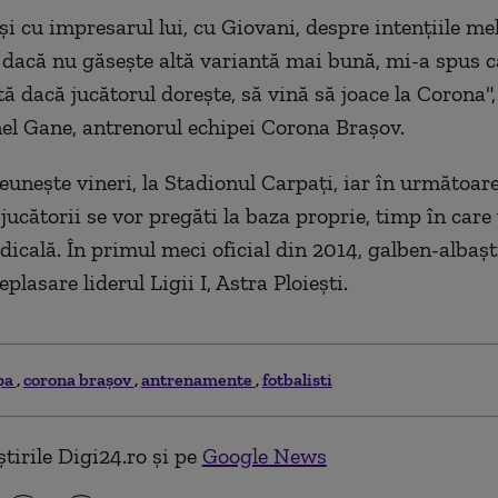
şi cu impresarul lui, cu Giovani, despre intenţiile me
 dacă nu găseşte altă variantă mai bună, mi-a spus c
tă dacă jucătorul doreşte, să vină să joace la Corona",
nel Gane, antrenorul echipei Corona Braşov.
euneşte vineri, la Stadionul Carpaţi, iar în următoar
ucătorii se vor pregăti la baza proprie, timp în care
dicală. În primul meci oficial din 2014, galben-albaşt
eplasare liderul Ligii I, Astra Ploieşti.
pa
corona braşov
antrenamente
fotbalisti
tirile Digi24.ro și pe
Google News