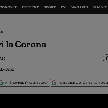
CONOMIE
EXTERNE
SPORT
TV
MAGAZIN
MAI MU
ona
i la Corona
7:32
Urmărește
Digi24
în Google Discover
Adaugă
Digi24
ca sursă preferată în Googl