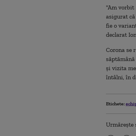
"Am vorbit 
asigurat că
fie o varian
declarat Io
Corona se r
săptămână j
şi vizita me
întâlni, în d
Etichete:
echi
Urmărește ș