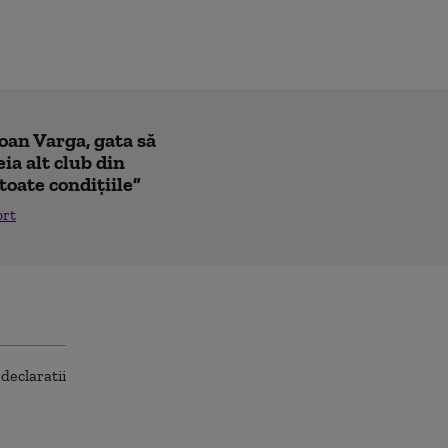
Ioan Varga, gata să
ia alt club din
toate condițiile”
ort