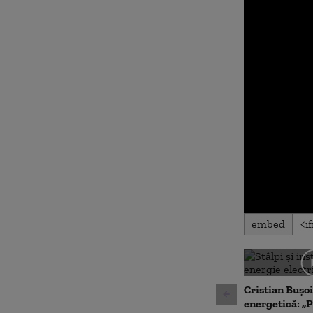
0
embed
seconds
of
0
seconds
Volu
90%
Cristian Bușoi
energetică: „P