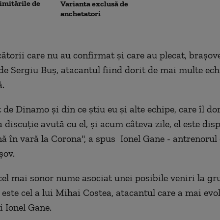
limitările de
Varianta exclusă de
anchetatori
cătorii care nu au confirmat şi care au plecat, braşove
 de Sergiu Buş, atacantul fiind dorit de mai multe ech
ă.
 de Dinamo şi din ce ştiu eu şi alte echipe, care îl do
discuţie avută cu el, şi acum câteva zile, el este dis
 în vară la Corona", a spus Ionel Gane - antrenorul 
şov.
cel mai sonor nume asociat unei posibile veniri la g
este cel a lui Mihai Costea, atacantul care a mai evo
 Ionel Gane.