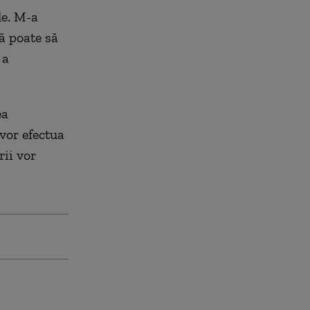
le. M-a
ă poate să
 a
ea
 vor efectua
rii vor