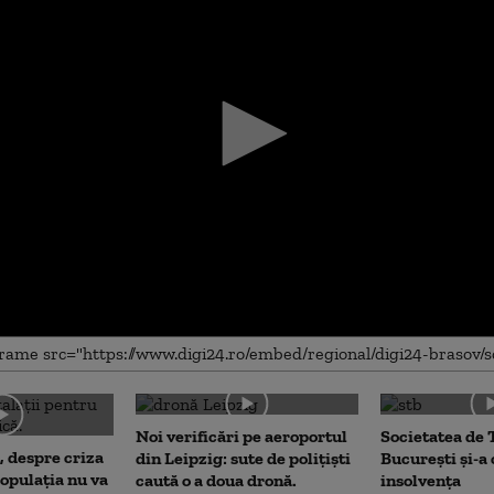
me
Noi verificări pe aeroportul
Societatea de 
, despre criza
din Leipzig: sute de polițiști
București și-a
opulația nu va
caută o a doua dronă.
insolvența