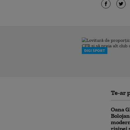
DIGI SPORT
Te-ar p
Oana Gh
Bolojan
modern
risipei 