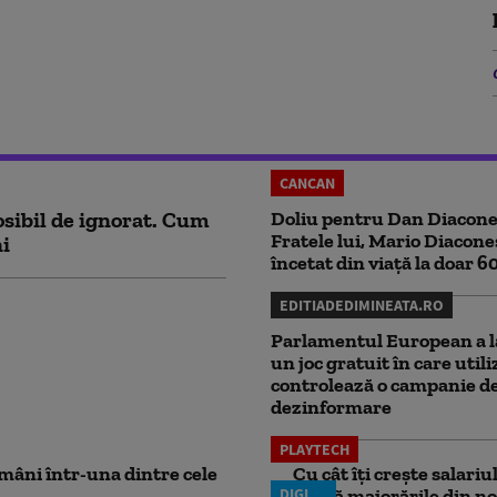
CANCAN
sibil de ignorat. Cum
Doliu pentru Dan Diacone
Fratele lui, Mario Diacone
ni
încetat din viață la doar 6
EDITIADEDIMINEATA.RO
Parlamentul European a l
un joc gratuit în care utili
controlează o campanie d
dezinformare
PLAYTECH
mâni într-una dintre cele
Cu cât îți crește salari
DIGI
aplică majorările din no