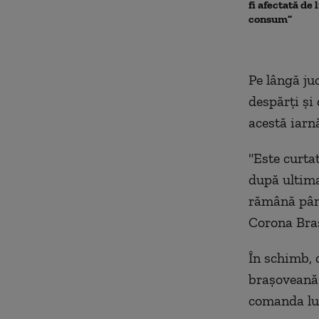
fi afectată de 
consum”
Pe lângă ju
despărţi şi
acestă iarn
"Este curtat
după ultima 
rămână până
Corona Bra
În schimb, 
braşoveană 
comanda lui