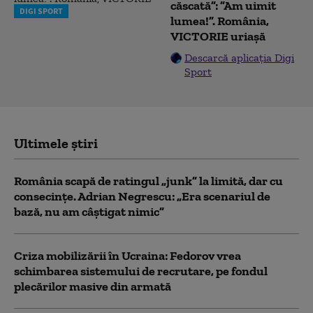
căscată”: ”Am uimit
DIGI SPORT
lumea!”. România,
VICTORIE uriașă
Descarcă aplicația Digi
Sport
Ultimele știri
România scapă de ratingul „junk” la limită, dar cu
consecinţe. Adrian Negrescu: „Era scenariul de
bază, nu am câștigat nimic”
Criza mobilizării în Ucraina: Fedorov vrea
schimbarea sistemului de recrutare, pe fondul
plecărilor masive din armată