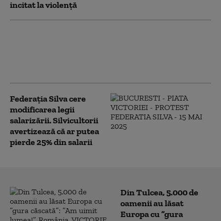
incitat la violență
După protestul oierilor,
Guvernul promite o
decizie rapidă privind
conducerea ANSVSA
Federația Silva cere
modificarea legii
salarizării. Silvicultorii
avertizează că ar putea
pierde 25% din salarii
Din Tulcea, 5.000 de
oamenii au lăsat
Europa cu ”gura