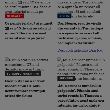
NEWSWEEK
DIGI FM
Ce pensie iei dacă ai muncit
Dan Negru, reacție virală
35 sau 40 de ani pe salariul
din vacanța în Turcia după
minim? Dar dacă ai avut
ce a ajuns la un resort all
salariul mediu pe țară?
inclusive: „Și noi, românii,
ne umplem farfuriile”
Descarcă aplicația Digi FM
EDITIADEDIMINEATA.RO
ADEVARUL
Niciun stat nu a activat
„Mi-a aruncat numărul în
mecanismul UE anti-
prăpastie”. Pățania unui
dezinformare în timpul
turist român în Thassos: a
crizei din Ceuta
parcat într-o zonă unde era
interzis, iar un localnic i-