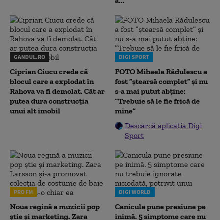
a...
GANDUL.RO
DIGI SPORT
Ciprian Ciucu crede că
FOTO Mihaela Rădulescu a
blocul care a explodat în
fost ”ștearsă complet” și nu
Rahova va fi demolat. Cât ar
s-a mai putut abține:
putea dura construcția
”Trebuie să le fie frică de
unui alt imobil
mine”
Descarcă aplicația Digi
Sport
PRO FM
DIGI WORLD
Noua regină a muzicii pop
Canicula pune presiune pe
știe și marketing. Zara
inimă. 5 simptome care nu