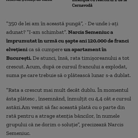
Cernavodă
”350 de lei am în această pungă”, - De unde i-ați
adunat? ”I-am schimbat”.
Narcis Semeniuc a
împrumutat în urmă cu șapte ani 120.000 de franci
elvețieni
ca să cumpere
un apartament în
București.
De atunci, însă, rata timișoreanului a tot
crescut. Acum, după ce cursul francului a explodat,
suma pe care trebuie să o plătească lunar s-a dublat.
”Rata a crescut mai mult decât dublu. În momentul
ăsta plătesc , însemnând, înmulțit cu 4,4 cât e cursul
astăzi.Am venit să fac această plată cu o parte din
rată pentru a atrage atenția băncilor, în numele
grupului că ne dorim o soluție”, precizează Narcis
Semeniuc.