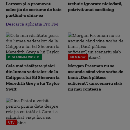
Larsson și-a promovat
trebuie ignorate niciodată,
colecția de costume de baie
potrivit unui cardiolog
purtând-o chiar ea
Descarcă aplicația Pro FM
DIGI ANIMAL WORLD
FILM NOW
Cele mai răsfățate pisici
Morgan Freeman nu se
din lumea vedetelor: de la
ascunde când vine vorba de
Calippo a lui Ed Sheeran la
bani: „Dacă plătesc
Meredith Grey a lui Taylor
suficient”, un scenariu slab
Swift
nu mai contează
UTV