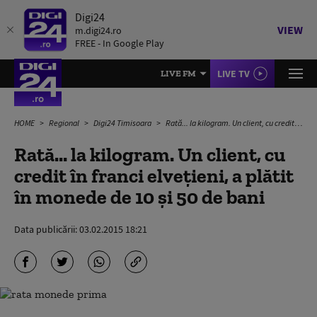
Digi24
VIEW
m.digi24.ro
FREE - In Google Play
LIVE TV
LIVE FM
HOME
Regional
Digi24 Timisoara
Rată... la kilogram. Un client, cu credit în franci elveţieni, a plătit în monede de 10 și 50 de bani
Rată... la kilogram. Un client, cu
credit în franci elveţieni, a plătit
în monede de 10 și 50 de bani
Data publicării:
03.02.2015 18:21