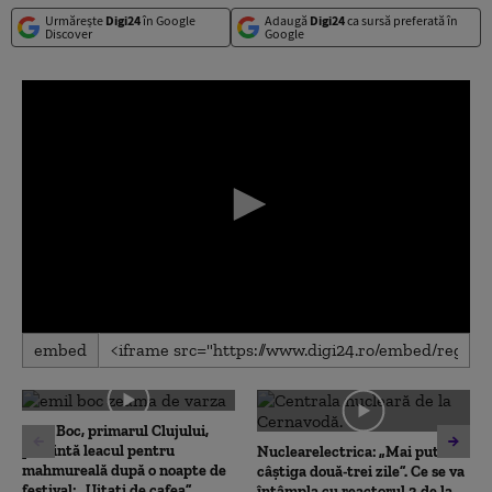
Urmărește
Digi24
în Google
Adaugă
Digi24
ca sursă preferată în
Discover
Google
0
embed
seconds
of
0
seconds
Emil Boc, primarul Clujului,
prezintă leacul pentru
Nuclearelectrica: „Mai putem
mahmureală după o noapte de
câștiga două-trei zile”. Ce se va
festival: „Uitați de cafea”
întâmpla cu reactorul 2 de la