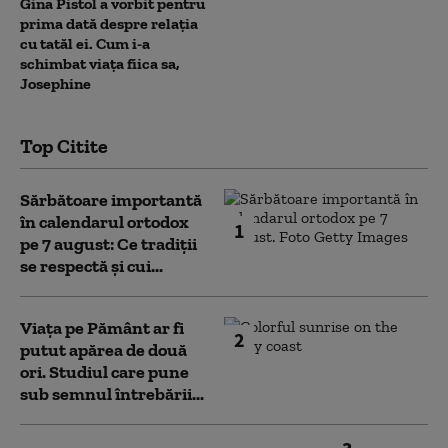
Gina Pistol a vorbit pentru
prima dată despre relația
cu tatăl ei. Cum i-a
schimbat viața fiica sa,
Josephine
Top Citite
Sărbătoare importantă
în calendarul ortodox
1
pe 7 august: Ce tradiții
se respectă și cui...
Viața pe Pământ ar fi
2
putut apărea de două
ori. Studiul care pune
sub semnul întrebării...