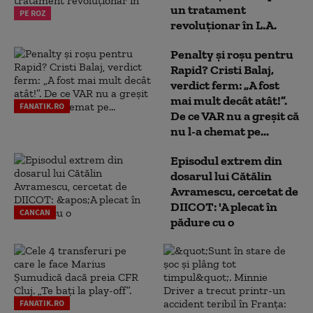
un tratament
PE ROZ
revoluționar în L.A.
Penalty și roșu pentru
Rapid? Cristi Balaj,
verdict ferm: „A fost
mai mult decât atât!”.
FANATIK.RO
De ce VAR nu a greșit că
nu l-a chemat pe...
Episodul extrem din
dosarul lui Cătălin
Avramescu, cercetat de
DIICOT: 'A plecat în
CANCAN
pădure cu o
FANATIK.RO