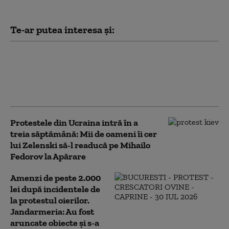
Te-ar putea interesa și:
O pensionară a fost păcălită să
scoată 50.000 de lei din cont.
Cel care i-a luat banii se dădea
drept „curier” al unei bănci
Protestele din Ucraina intră în a
treia săptămână: Mii de oameni îi cer
lui Zelenski să-l readucă pe Mihailo
Fedorov la Apărare
Amenzi de peste 2.000
lei după incidentele de
la protestul oierilor.
Jandarmeria: Au fost
aruncate obiecte și s-a