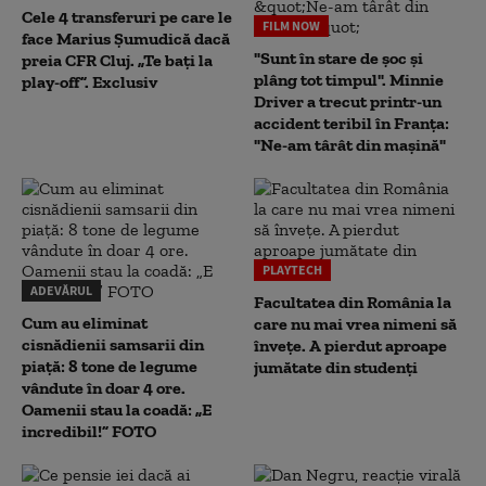
Cele 4 transferuri pe care le
FILM NOW
face Marius Șumudică dacă
"Sunt în stare de șoc și
preia CFR Cluj. „Te bați la
plâng tot timpul". Minnie
play-off”. Exclusiv
Driver a trecut printr-un
accident teribil în Franța:
"Ne-am târât din mașină"
PLAYTECH
ADEVĂRUL
Facultatea din România la
Cum au eliminat
care nu mai vrea nimeni să
cisnădienii samsarii din
înveţe. A pierdut aproape
piață: 8 tone de legume
jumătate din studenţi
vândute în doar 4 ore.
Oamenii stau la coadă: „E
incredibil!” FOTO