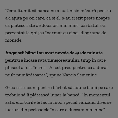
Nemulţumit că banca nu a luat nicio măsură pentru
a-i ajuta pe cei care, ca şi el, s-au trezit peste noapte
că plătesc rate de două ori mai mari, bărbatul s-a
prezentat la ghișeu înarmat cu cinci kilograme de
monede.
Angajații băncii au avut nevoie de 40 de minute
pentru a încasa rata timișoreanului,
timp în care
ghişeul a fost închis. ”A fost greu pentru că a durat
mult numărătoarea”, spune Narcis Semeniuc.
Greu este acum pentru bărbat să adune banii pe care
trebuie să îi plătească lunar la bancă: ”În momentul
ăsta, eforturile le fac în mod special vânzând diverse
lucruri din perioadele în care o duceam mai bine”.