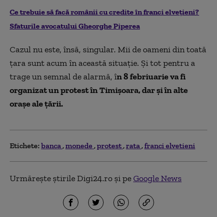
Ce trebuie să facă românii cu credite în franci elvețieni?
Sfaturile avocatului Gheorghe Piperea
Cazul nu este, însă, singular. Mii de oameni din toată
ţara sunt acum în această situaţie. Şi tot pentru a
trage un semnal de alarmă, î
n 8 febriuarie va fi
organizat un protest în Timişoara, dar şi în alte
oraşe ale ţării.
Etichete:
banca
monede
protest
rata
franci elvetieni
Urmărește știrile Digi24.ro și pe
Google News