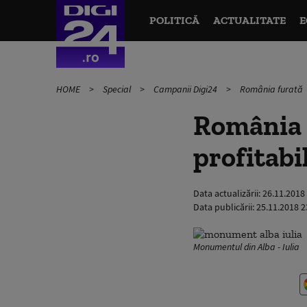
POLITICĂ
ACTUALITATE
E
HOME
Special
Campanii Digi24
România furată
România f
profitabi
Data actualizării:
26.11.2018
Data publicării:
25.11.2018 2
Monumentul din Alba - Iulia