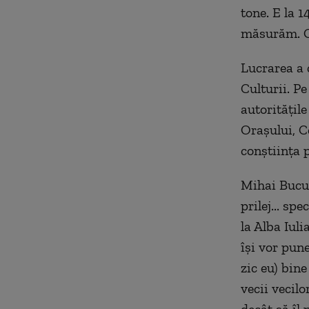
tone. E la 1
măsurăm. O
Lucrarea a c
Culturii. Pe
autorităţil
Oraşului, C
conştiinţa p
Mihai Bucul
prilej... sp
la Alba Iuli
îşi vor pun
zic eu) bin
vecii vecilo
decât să îl 