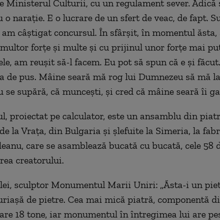
e Ministerul Culturii, cu un regulament sever. Adică 
 o naraţie. E o lucrare de un sfert de veac, de fapt. S
 am câştigat concursul. În sfârşit, în momentul ăsta, 
multor forţe şi multe şi cu prijinul unor forţe mai pu
ele, am reuşit să-l facem. Eu pot să spun că e şi făcut
ea de pus. Mâine seară mă rog lui Dumnezeu să mă la
u se supără, că munceşti, şi cred că mâine seară îi ga
 proiectat pe calculator, este un ansamblu din piat
de la Vraţa, din Bulgaria şi şlefuite la Simeria, la fabr
eanu, care se asamblează bucată cu bucată, cele 58 
ea creatorului.
ei, sculptor Monumentul Marii Uniri: „Ăsta-i un piet
riaşă de pietre. Cea mai mică piatră, componentă d
e 18 tone, iar monumentul în întregimea lui are pe