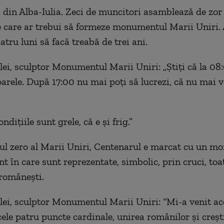
i din Alba-Iulia. Zeci de muncitori asamblează de zor
 care ar trebui să formeze monumentul Marii Uniri. 
atru luni să facă treabă de trei ani.
ei, sculptor Monumentul Marii Uniri: „Ştiţi că la 08:
soarele. După 17:00 nu mai poţi să lucrezi, că nu mai v
ndiţiile sunt grele, că e şi frig.”
ul zero al Marii Uniri, Centenarul e marcat cu un 
t în care sunt reprezentate, simbolic, prin cruci, toa
 româneşti.
ei, sculptor Monumentul Marii Uniri: “Mi-a venit ac
cele patru puncte cardinale, unirea românilor şi creşti