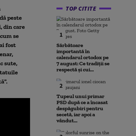
TOP CITITE
a
 dă peste
, din care
1
, cum se
i fost
Sărbătoare
importantă în
enar,
calendarul ortodox pe
c sute,
7 august: Ce tradiții se
respectă și cui...
tatuile
ă".
2
Tupeul unui primar
PSD după ce a încasat
despăgubiri pentru
secetă, iar apoi a
vândut...