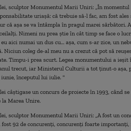
ei, sculptor Monumentul Marii Uniri: „În momentul
ponsabilitate uriaşă: că trebuie să-l fac, am fost ales 
ur că aşa se va întâmpla în pragul marei sărbători. A
 ceilalţi. Nimeni nu prea ştie în cât timp se face o luc
 eu aici numai un dus cu... aşa, cum s-ar zice, un ne
ă. Niciun coleg de-al meu nu a crezut că pot să reuşes
te. Timpu-i prea scurt. Legea monumentului a ieşit 
nul trecut, iar Ministerul Culturii a tot ţinut-o aşa,
 iunie, începutul lui iulie. "
ei câştigase un concurs de proiecte în 1993, când se
e la Marea Unire.
ei, sculptor Monumentul Marii Uniri: „A fost un con
u fost 92 de concurenţi, concurenţi foarte importanţi,