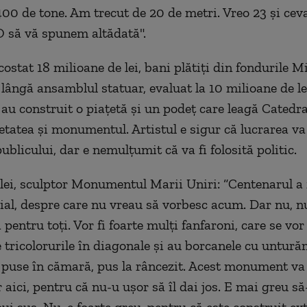
400 de tone. Am trecut de 20 de metri. Vreo 23 şi ceva.
 să vă spunem altădată".
ostat 18 milioane de lei, bani plătiţi din fondurile M
 lângă ansamblul statuar, evaluat la 10 milioane de le
e au construit o piaţetă şi un podeţ care leagă Catedr
etatea şi monumentul. Artistul e sigur că lucrarea v
ublicului, dar e nemulţumit că va fi folosită politic.
ei, sculptor Monumentul Marii Uniri: “Centenarul a 
ecial, despre care nu vreau să vorbesc acum. Dar nu, nu-
a pentru toţi. Vor fi foarte mulţi fanfaroni, care se vor
e tricolorurile în diagonale şi au borcanele cu untură
e puse în cămară, pus la râncezit. Acest monument v
r aici, pentru că nu-u uşor să îl dai jos. E mai greu să-
pui sus. Nu, e foarte greu, pentru că este construit e