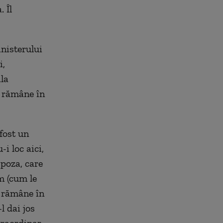
 Îl
inisterului
i,
ala
a rămâne în
fost un
i loc aici,
 poza, care
m (cum le
a rămâne în
l dai jos
xtraordinar