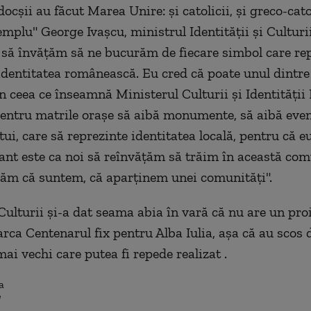
cşii au făcut Marea Unire: şi catolicii, şi greco-catol
emplu" George Ivaşcu, ministrul Identităţii şi Culturi
 să învăţăm să ne bucurăm de fiecare simbol care re
 identitatea românească. Eu cred că poate unul dintre
în ceea ce înseamnă Ministerul Culturii şi Identităţii
entru matrile oraşe să aibă monumente, să aibă eve
tui, care să reprezinte identitatea locală, pentru că e
nt este ca noi să reînvăţăm să trăim în această com
ăm că suntem, că aparţinem unei comunităţi".
Culturii şi-a dat seama abia în vară că nu are un proi
rca Centenarul fix pentru Alba Iulia, aşa că au scos 
ai vechi care putea fi repede realizat .
a