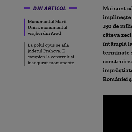
DIN ARTICOL
Mai sunt câ
împlineşte 
Monumentul Marii
150 de mili
Uniri, monumentul
vrajbei din Arad
câteva zeci
întâmplă la
La polul opus se află
judeţul Prahova. E
terminate ş
campion la construit şi
construirea
inaugurat monumente
împrăştiate
României şi