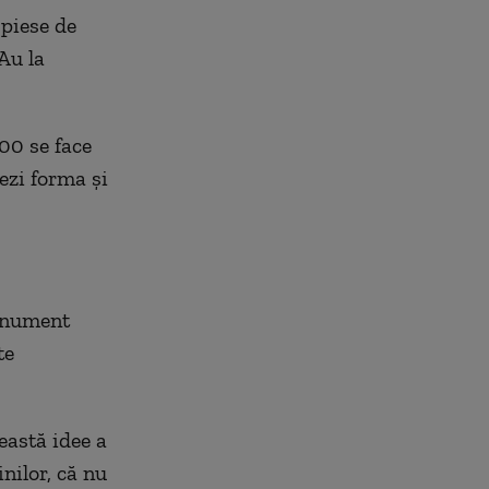
 piese de
Au la
00 se face
ezi forma şi
monument
te
eastă idee a
nilor, că nu