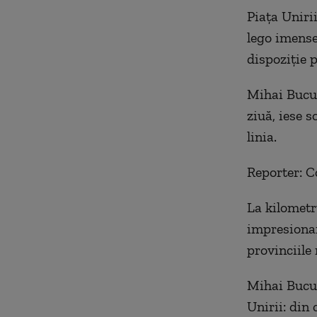
Piaţa Uniri
lego imense
dispoziţie p
Mihai Bucul
ziuă, iese 
linia.
Reporter: Co
La kilometr
impresionan
provinciile
Mihai Bucul
Unirii: din 