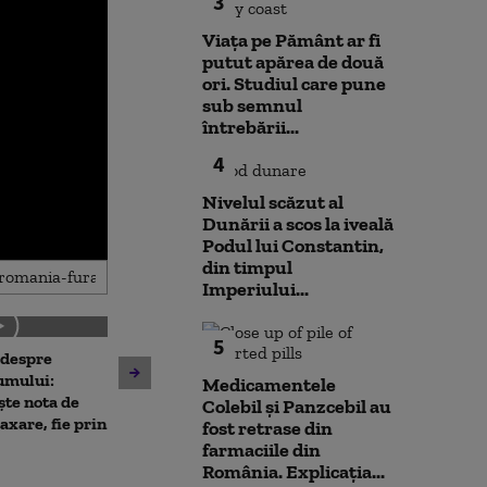
3
Viața pe Pământ ar fi
putut apărea de două
ori. Studiul care pune
sub semnul
întrebării...
4
Nivelul scăzut al
Dunării a scos la iveală
Podul lui Constantin,
din timpul
Imperiului...
5
 despre
Antrenament cu miză:
10 luni de la ex
umului:
pușcașii marini români au
Medicamentele
Rahova: Oameni
ște nota de
testat vehiculele de asalt
Colebil și Panzcebil au
așteaptă să intr
taxare, fie prin
amfibiu AAV-7 alături de
fost retrase din
Primarul Cipri
militarii SUA
farmaciile din
„Am comandat 
România. Explicația...