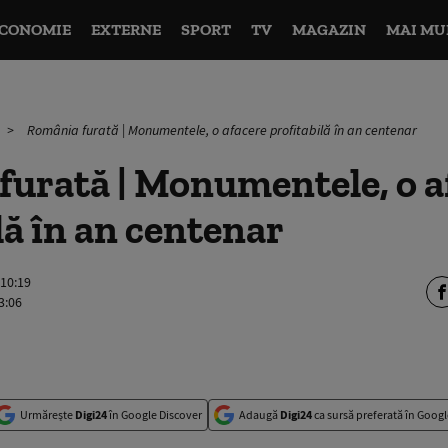
CONOMIE
EXTERNE
SPORT
TV
MAGAZIN
MAI MU
România furată | Monumentele, o afacere profitabilă în an centenar
urată | Monumentele, o a
lă în an centenar
 10:19
3:06
Urmărește
Digi24
în Google Discover
Adaugă
Digi24
ca sursă preferată în Googl