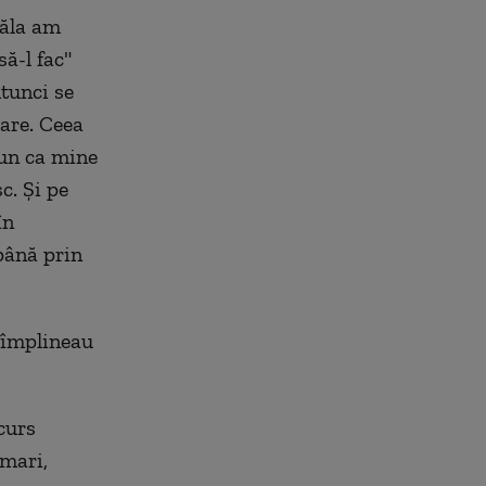
 ăla am
să-l fac"
tunci se
rare. Ceea
bun ca mine
c. Şi pe
în
 până prin
 împlineau
curs
 mari,