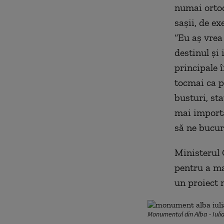
numai ortodo
saşii, de ex
“Eu aş vrea
destinul şi
principale 
tocmai ca p
busturi, sta
mai importa
să ne bucur
Ministerul 
pentru a ma
un proiect m
Monumentul din Alba - Iuli