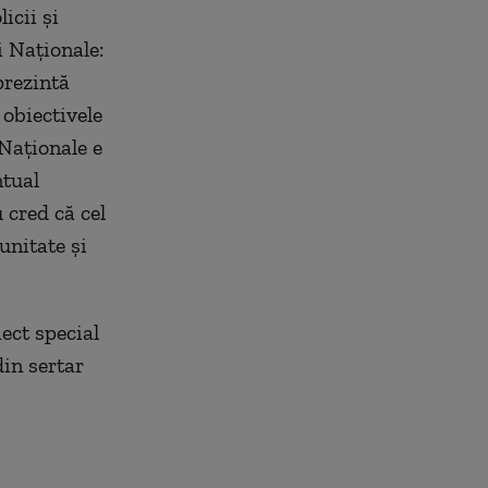
icii şi
i Naţionale:
prezintă
 obiectivele
 Naţionale e
ntual
u cred că cel
unitate şi
ect special
din sertar