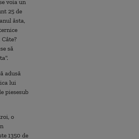
se voia un
unt 25 de
anul ăsta,
ternice
. Câte?
se să
ta".
ră adusă
ica lui
de piesesub
roi, o
in
ste 1350 de