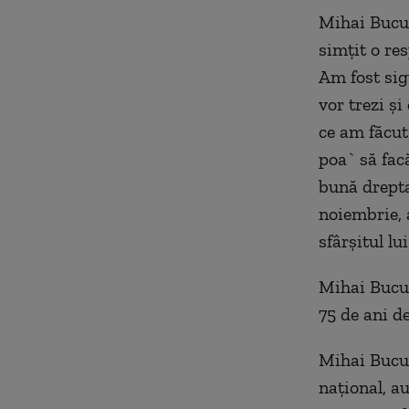
Mihai Bucul
simţit o res
Am fost sig
vor trezi şi
ce am făcut
poa` să fac
bună drepta
noiembrie, a
sfârşitul lui
Mihai Bucul
75 de ani d
Mihai Bucul
naţional, a