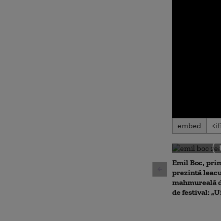
0
embed
seconds
of
0
seconds
Volu
90%
Emil Boc, prim
prezintă leac
mahmureală d
de festival: „U