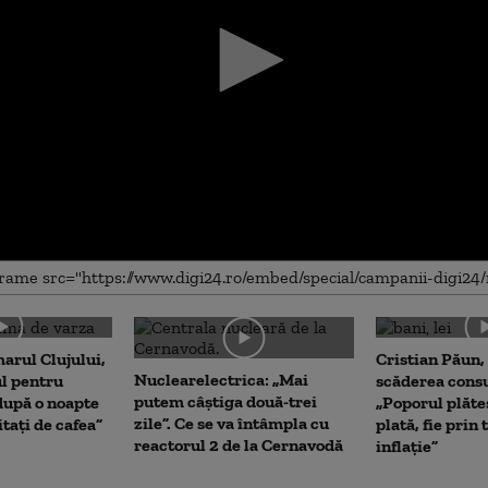
me
arul Clujului,
Cristian Păun,
Nuclearelectrica: „Mai
ul pentru
scăderea cons
putem câștiga două-trei
upă o noapte
„Poporul plăte
zile”. Ce se va întâmpla cu
itați de cafea”
plată, fie prin 
reactorul 2 de la Cernavodă
inflație”