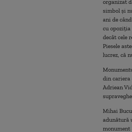
organizat d
simbol şi nu
ani de când
cu opoziţia 
decât cele r
Piesele ast
lucrez, că n
Monumentul,
din cariera 
Adriean Vid
supravegher
Mihai Bucul
adunătură u
monument ar