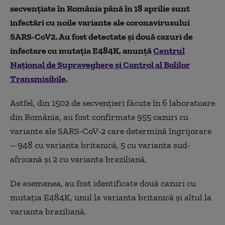
secvențiate în România până în 18 aprilie sunt
infectări cu noile variante ale coronavirusului
SARS-CoV2. Au fost detectate și două cazuri de
infectare cu
mutația
E484K, anunță
Centrul
Național de Supraveghere și Control al Bolilor
Transmisibile
.
Astfel, din 1502 de secvențieri făcute în 6 laboratoare
din România, au fost confirmate 955 cazuri cu
variante ale SARS-CoV-2 care determină îngrijorare
– 948 cu varianta britanică, 5 cu varianta sud-
africană și 2 cu varianta braziliană.
De asemenea, au fost identificate două cazuri cu
mutația
E484K,
unul la varianta britanică și altul la
varianta braziliană.