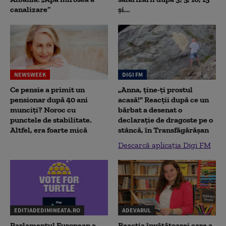
canalizare”
și...
NEWSWEEK
DIGI FM
Ce pensie a primit un
„Anna, ţine-ţi prostul
pensionar după 40 ani
acasă!" Reacţii după ce un
munciți? Noroc cu
bărbat a desenat o
punctele de stabilitate.
declaraţie de dragoste pe o
Altfel, era foarte mică
stâncă, în Transfăgărăşan
Descarcă aplicația Digi FM
EDITIADEDIMINEATA.RO
ADEVARUL
Parlamentul European a
Reacția învățătoarei care a