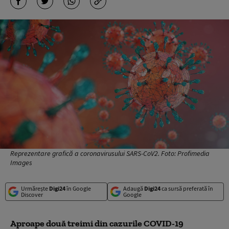
Reprezentare grafică a coronavirusului SARS-CoV2. Foto: Profimedia
Images
Urmărește
Digi24
în Google
Adaugă
Digi24
ca sursă preferată în
Discover
Google
Aproape d
ouă treimi din cazurile COVID-19