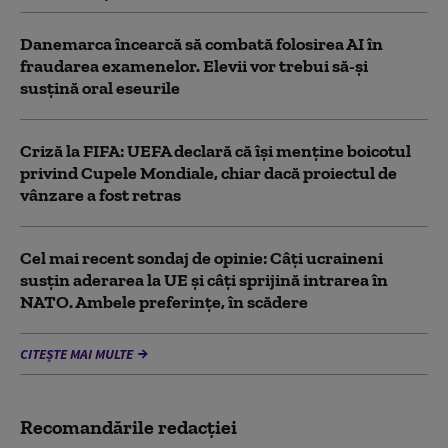
Danemarca încearcă să combată folosirea AI în
fraudarea examenelor. Elevii vor trebui să-şi
susţină oral eseurile
Criză la FIFA: UEFA declară că îşi menţine boicotul
privind Cupele Mondiale, chiar dacă proiectul de
vânzare a fost retras
Cel mai recent sondaj de opinie: Câți ucraineni
susțin aderarea la UE și câți sprijină intrarea în
NATO. Ambele preferințe, în scădere
CITEȘTE MAI MULTE
Recomandările redacţiei