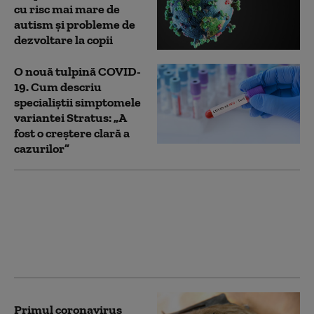
cu risc mai mare de
autism și probleme de
dezvoltare la copii
O nouă tulpină COVID-
19. Cum descriu
specialiștii simptomele
variantei Stratus: „A
fost o creștere clară a
cazurilor”
Site-ul Casei Albe
susţine teoria conform
căreia coronavirusul
provine dintr-un
laborator din Wuhan
Primul coronavirus