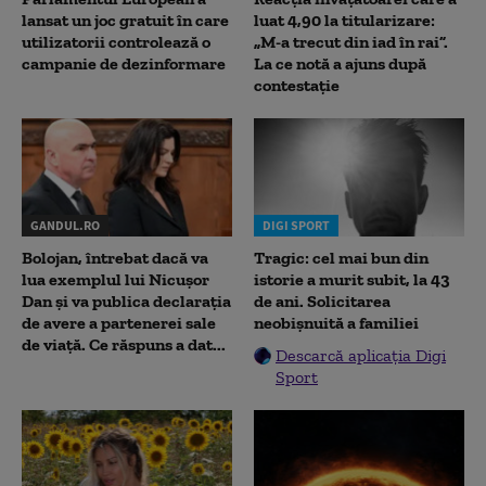
lansat un joc gratuit în care
luat 4,90 la titularizare:
utilizatorii controlează o
„M-a trecut din iad în rai”.
campanie de dezinformare
La ce notă a ajuns după
contestație
GANDUL.RO
DIGI SPORT
Bolojan, întrebat dacă va
Tragic: cel mai bun din
lua exemplul lui Nicușor
istorie a murit subit, la 43
Dan și va publica declarația
de ani. Solicitarea
de avere a partenerei sale
neobișnuită a familiei
de viață. Ce răspuns a dat...
Descarcă aplicația Digi
Sport