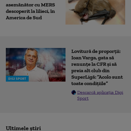
asemănător cu MERS
descoperit la lilieci, în
America de Sud
Lovitură de proporții:
Ioan Varga, gata să
renunțe la CFR și să
preia alt club din
SuperLigă: ”Acolo sunt
DIGI SPORT
toate condițiile”
Descarcă aplicația Digi
Sport
Ultimele știri