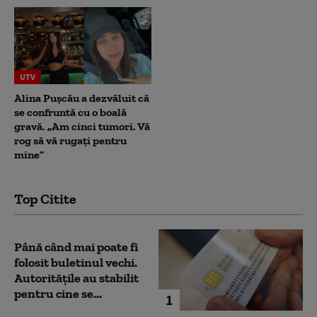
UTV
Alina Pușcău a dezvăluit că
se confruntă cu o boală
gravă. „Am cinci tumori. Vă
rog să vă rugați pentru
mine”
Top Citite
Până când mai poate fi
folosit buletinul vechi.
Autoritățile au stabilit
pentru cine se...
1