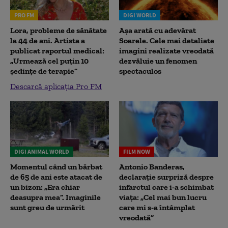
PRO FM
DIGI WORLD
Lora, probleme de sănătate
Așa arată cu adevărat
la 44 de ani. Artista a
Soarele. Cele mai detaliate
publicat raportul medical:
imagini realizate vreodată
„Urmează cel puțin 10
dezvăluie un fenomen
ședințe de terapie”
spectaculos
Descarcă aplicația Pro FM
DIGI ANIMAL WORLD
FILM NOW
Momentul când un bărbat
Antonio Banderas,
de 65 de ani este atacat de
declarație surpriză despre
un bizon: „Era chiar
infarctul care i-a schimbat
deasupra mea”. Imaginile
viața: „Cel mai bun lucru
sunt greu de urmărit
care mi s-a întâmplat
vreodată”