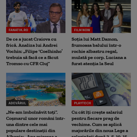
FANATIK.RO
FILM NOW
De ce a jucat Craiova cu
Soția lui Matt Damon,
frică. Analiza lui Andrei
frumoasa balului într-o
Vochin: „Filipe ‘Coelhinho’
rochie albastru regal,
trebuia să facă ce a făcut
mulată pe corp. Luciana a
Tromso cu CFR Cluj”
furat atenția la Seul
ADEVĂRUL
PLAYTECH
„Ne-am îmbolnăvit toți”.
Cu cât îți crește salariul
Coșmarul unor români într-
pentru fiecare prag de
una dintre cele mai
vechime. Cum se aplică
populare destinații din
majorările din noua Lege a
Albania: „Apa mirosea a
salarizării după 3, 5, 10, 15