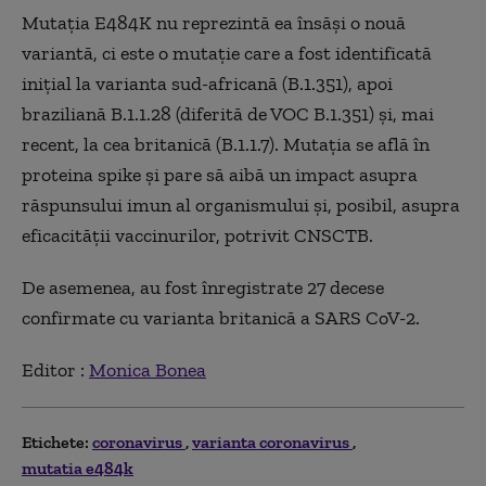
Mutația E484K nu reprezintă ea însăși o nouă
variantă, ci este o mutație care a fost identificată
inițial la varianta sud-africană (B.1.351), apoi
braziliană B.1.1.28 (diferită de VOC B.1.351) și, mai
recent, la cea britanică (B.1.1.7). Mutația se află în
proteina spike și pare să aibă un impact asupra
răspunsului imun al organismului și, posibil, asupra
eficacității vaccinurilor, potrivit CNSCTB.
De asemenea, au fost înregistrate 27 decese
confirmate cu varianta britanică a SARS CoV-2.
Editor :
Monica Bonea
Etichete:
coronavirus
varianta coronavirus
mutatia e484k