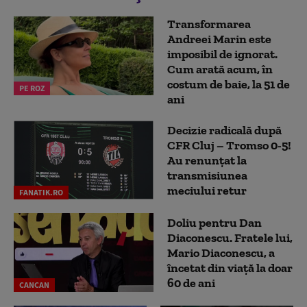
Transformarea
Andreei Marin este
imposibil de ignorat.
Cum arată acum, în
costum de baie, la 51 de
PE ROZ
ani
Decizie radicală după
CFR Cluj – Tromso 0-5!
Au renunțat la
transmisiunea
meciului retur
FANATIK.RO
Doliu pentru Dan
Diaconescu. Fratele lui,
Mario Diaconescu, a
încetat din viață la doar
60 de ani
CANCAN