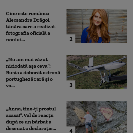
Cine este românca
Alecsandra Drăgoi,
tânăra care a realizat
fotografia oficială a
2
noului...
„Nu am mai văzut
niciodată așa ceva”:
Rusia a doborât o dronă
portugheză rară și o
3
va...
„Anna, ţine-ţi prostul
acasă!”. Val de reacții
după ce un bărbat a
desenat o declarație...
4