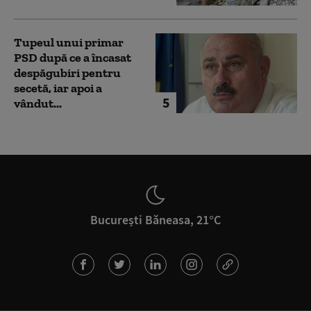
Tupeul unui primar
PSD după ce a încasat
despăgubiri pentru
secetă, iar apoi a
5
vândut...
București Băneasa, 21°C