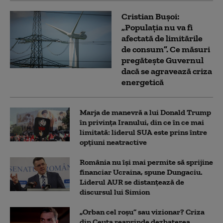
Cristian Bușoi:
„Populația nu va fi
afectată de limitările
de consum”. Ce măsuri
pregătește Guvernul
dacă se agravează criza
energetică
Marja de manevră a lui Donald Trump
în privința Iranului, din ce în ce mai
limitată: liderul SUA este prins între
opțiuni neatractive
România nu își mai permite să sprijine
financiar Ucraina, spune Dungaciu.
Liderul AUR se distanțează de
discursul lui Simion
„Orban cel roșu” sau vizionar? Criza
din Ceuta reaprinde dezbaterea