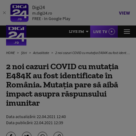
Digi24
VIEW
m.digi24.ro
FREE - In Google Play
LIVE TV
LIVE FM
HOME
Știri
Actualitate
2 noi cazuri COVID cu mutația E484K au fost identificate în România. Mutația pare să aibă impact asupra răspunsului imunitar
2 noi cazuri COVID cu mutația
E484K au fost identificate în
România. Mutația pare să aibă
impact asupra răspunsului
imunitar
Data actualizării:
22.04.2021 12:40
Data publicării:
22.04.2021 12:39