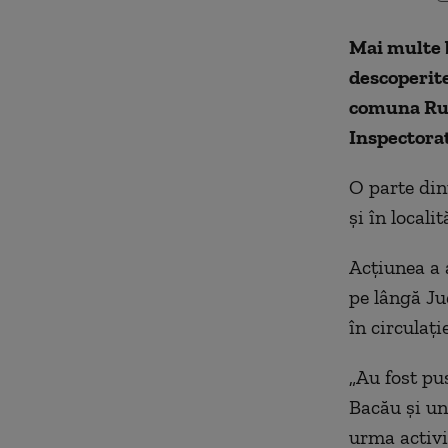
Mai multe b
descoperite
comuna Rugi
Inspectorat
O parte dint
şi în localit
Acţiunea a 
pe lângă Ju
în circulaţie
„Au fost pu
Bacău şi un
urma activit