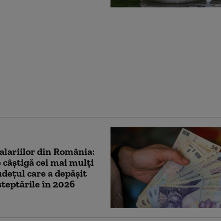
robuz care transporta
oane s-a răsturnat în
. A fost activat planul
alariilor din România:
 câștigă cei mai mulți
udețul care a depășit
șteptările în 2026