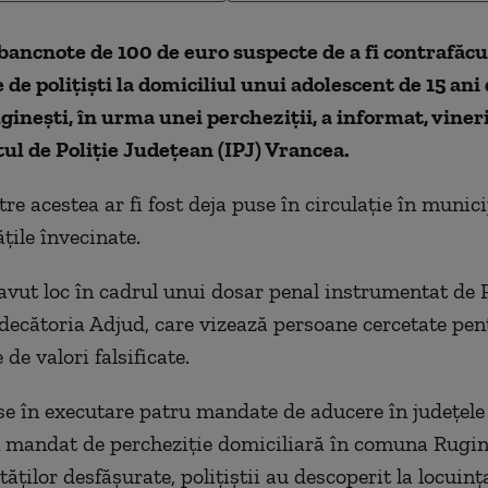
ancnote de 100 de euro suspecte de a fi contrafăcu
 de poliţişti la domiciliul unui adolescent de 15 ani
neşti, în urma unei percheziţii, a informat, vineri
ul de Poliţie Judeţean (IPJ) Vrancea.
re acestea ar fi fost deja puse în circulaţie în munic
ăţile învecinate.
avut loc în cadrul unui dosar penal instrumentat de 
decătoria Adjud, care vizează persoane cercetate pe
 de valori falsificate.
se în executare patru mandate de aducere în judeţele
 mandat de percheziţie domiciliară în comuna Rugine
ăţilor desfăşurate, poliţiştii au descoperit la locuinţ