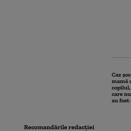
Cutrem
noaptea
Caz șoc
mamă a 
copilul,
care nu
au fost
Recomandările redacţiei