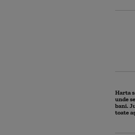
Un mic
11 pers
Vrancea
roșu
Harta s
unde se
bani. J
toate a