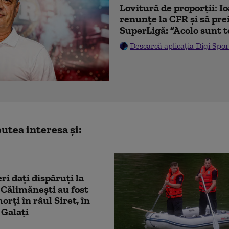
Lovitură de proporții: I
renunțe la CFR și să prei
SuperLigă: ”Acolo sunt t
Descarcă aplicația Digi Spor
utea interesa și:
ri dați dispăruți la
 Călimănești au fost
orți în râul Siret, în
 Galați