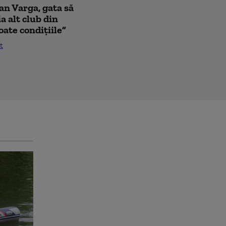
oan Varga, gata să
a alt club din
oate condițiile”
t