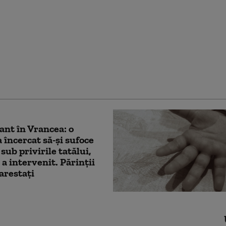
ur în România, în
 de miercuri spre joi
ant în Vrancea: o
încercat să-și sufoce
 sub privirile tatălui,
 a intervenit. Părinții
 arestați