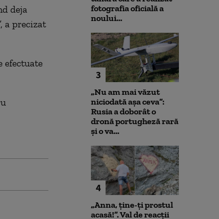
fotografia oficială a
nd deja
noului...
, a precizat
e efectuate
3
„Nu am mai văzut
ru
niciodată așa ceva”:
Rusia a doborât o
dronă portugheză rară
și o va...
4
„Anna, ţine-ţi prostul
acasă!”. Val de reacții