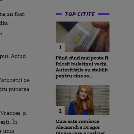
TOP CITITE
te au fost
 din
,
1
ipiul Adjud
Până când mai poate fi
folosit buletinul vechi.
Autoritățile au stabilit
pentru cine se...
Parchetul de
ntru punerea
2
 Vrancea şi
Cine este românca
şti. În
Alecsandra Drăgoi,
a unui
tânăra care a realizat