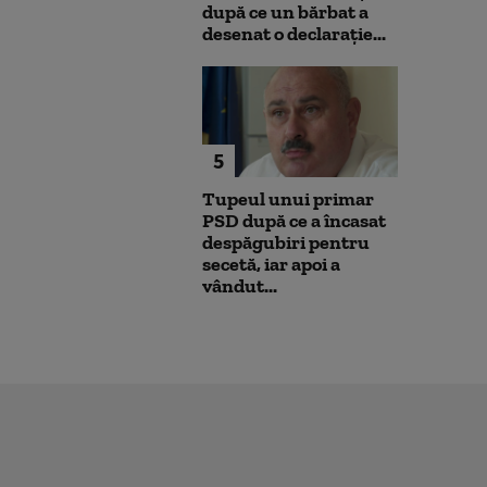
după ce un bărbat a
desenat o declarație...
5
Tupeul unui primar
PSD după ce a încasat
despăgubiri pentru
secetă, iar apoi a
vândut...