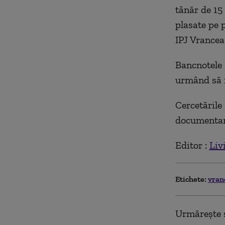
tânăr de 15
plasate pe p
IPJ Vrancea
Bancnotele a
urmând să f
Cercetările
documentare
Editor :
Liv
Etichete:
vran
Urmărește ș