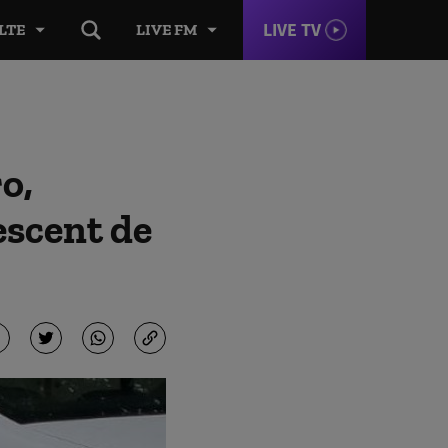
LIVE TV
LTE
LIVE FM
o,
escent de