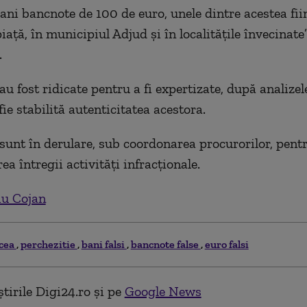
 ani bancnote de 100 de euro, unele dintre acestea fii
iaţă, în municipiul Adjud şi în localităţile învecinate”
.
u fost ridicate pentru a fi expertizate, după analizel
ie stabilită autenticitatea acestora.
 sunt în derulare, sub coordonarea procurorilor, pent
a întregii activităţi infracţionale.
iu Cojan
cea
perchezitie
bani falsi
bancnote false
euro falsi
tirile Digi24.ro și pe
Google News