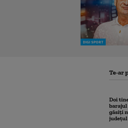
DIGI SPORT
Te-ar p
Doi tine
barajul
găsiți m
județul