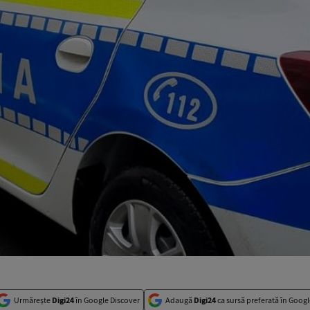
Urmărește
Digi24
în Google Discover
Adaugă
Digi24
ca sursă preferată în Googl