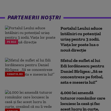
PARTENERII NOȘTRI
Portalul Leului aduce
întâlniri cu potențial
uriaș pentru 3 zodii.
PE ROZ
Viața lor poate lua o
nouă direcție
Sfatul de suflet al lui
Edi Iordănescu pentru
Daniel Bîrligea: „Să se
FANATIK.RO
concentreze pe fotbal,
asta e meseria lui!”
4.000 lei amendă
tuturor românilor care
locuiesc la casă și fac
acest lucru în curte,
CANCAN