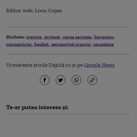
Editor web: Liviu Cojan
Etichete:
craiova
protest
cursa aeriana
bergamo
coronavirus
bechet
aeroportul craiova
carantina
Urmărește știrile Digi24.ro și pe
Google News
Te-ar putea interesa și:
Protestele din Ucraina intră în a
treia săptămână: Mii de oameni îi cer