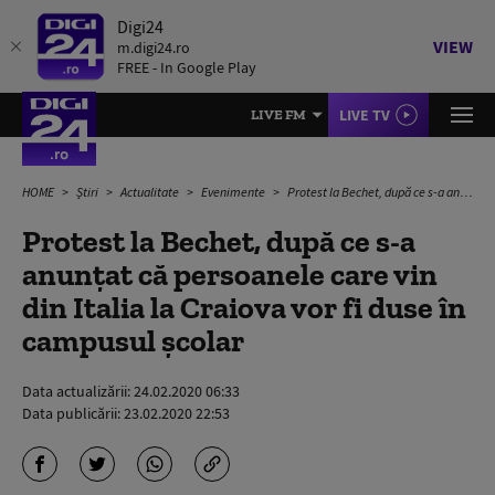
Digi24
VIEW
m.digi24.ro
FREE - In Google Play
LIVE TV
LIVE FM
HOME
Știri
Actualitate
Evenimente
Protest la Bechet, după ce s-a anunțat că persoanele care vin din Italia la Craiova vor fi duse în campusul școlar
Protest la Bechet, după ce s-a
anunțat că persoanele care vin
din Italia la Craiova vor fi duse în
campusul școlar
Data actualizării:
24.02.2020 06:33
Data publicării:
23.02.2020 22:53