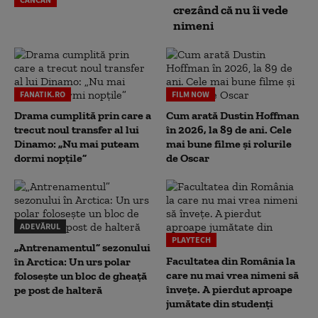
crezând că nu îi vede
nimeni
FANATIK.RO
FILM NOW
Drama cumplită prin care a
Cum arată Dustin Hoffman
trecut noul transfer al lui
în 2026, la 89 de ani. Cele
Dinamo: „Nu mai puteam
mai bune filme și rolurile
dormi nopțile”
de Oscar
ADEVĂRUL
PLAYTECH
„Antrenamentul” sezonului
Facultatea din România la
în Arctica: Un urs polar
care nu mai vrea nimeni să
folosește un bloc de gheață
înveţe. A pierdut aproape
pe post de halteră
jumătate din studenţi