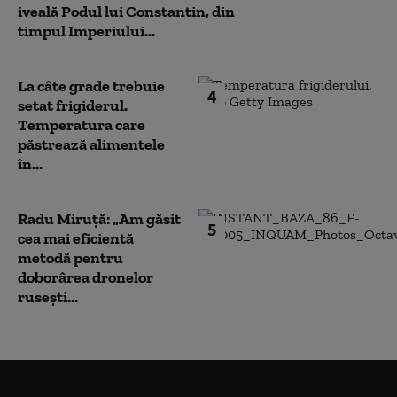
iveală Podul lui Constantin, din
timpul Imperiului...
La câte grade trebuie
4
setat frigiderul.
Temperatura care
păstrează alimentele
în...
Radu Miruță: „Am găsit
5
cea mai eficientă
metodă pentru
doborârea dronelor
rusești...