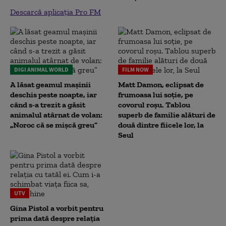
Descarcă aplicația Pro FM
DIGI ANIMAL WORLD
FILM NOW
A lăsat geamul mașinii
Matt Damon, eclipsat de
deschis peste noapte, iar
frumoasa lui soție, pe
când s-a trezit a găsit
covorul roșu. Tablou
animalul atârnat de volan:
superb de familie alături de
„Noroc că se mișcă greu”
două dintre fiicele lor, la
Seul
UTV
Gina Pistol a vorbit pentru
prima dată despre relația