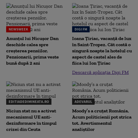
NEWSWEEK
DIGI FM
Anunțul lui Nicușor Dan
Ioana Țiriac, vacanță de lux
deschide calea spre
în Saint-Tropez. Cât costă o
creșterea pensiilor.
singură noapte la hotelul cu
Pensionarii, prima veste
aspect de castel ales de
bună după 2 ani
fiica lui Ion Țiriac
Descarcă aplicația Digi FM
EDITIADEDIMINEATA.RO
ADEVARUL
Niciun stat nu a activat
Moody’s a cruțat România.
mecanismul UE anti-
Acum politicienii pot strica
dezinformare în timpul
tot. Avertismentul
crizei din Ceuta
analiștilor