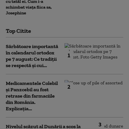
cu tatăl ei. Cum i-a
schimbat viața fiica sa,
Josephine
Top Citite
Sărbătoare importantă
în calendarul ortodox
1
pe 7 august: Ce tradiții
se respectă și cui...
Medicamentele Colebil
2
și Panzcebil au fost
retrase din farmaciile
din România.
Explicația...
3
Nivelul scăzut al Dunării a scos la