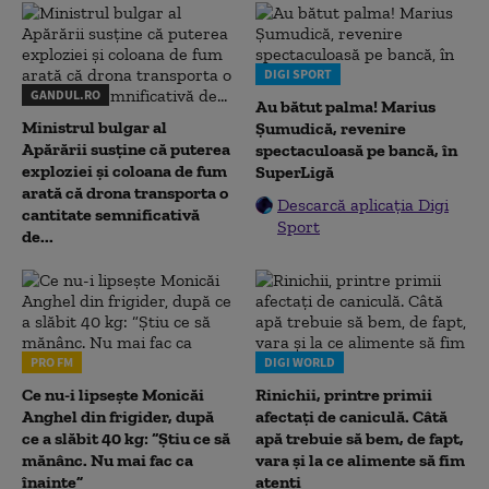
DIGI SPORT
GANDUL.RO
Au bătut palma! Marius
Ministrul bulgar al
Șumudică, revenire
Apărării susține că puterea
spectaculoasă pe bancă, în
exploziei și coloana de fum
SuperLigă
arată că drona transporta o
Descarcă aplicația Digi
cantitate semnificativă
Sport
de...
PRO FM
DIGI WORLD
Ce nu-i lipsește Monicăi
Rinichii, printre primii
Anghel din frigider, după
afectați de caniculă. Câtă
ce a slăbit 40 kg: “Știu ce să
apă trebuie să bem, de fapt,
mănânc. Nu mai fac ca
vara și la ce alimente să fim
înainte”
atenți