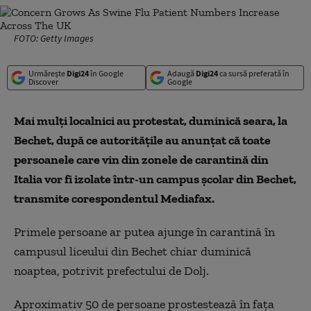
FOTO: Getty Images
Urmărește
Digi24
în Google
Adaugă
Digi24
ca sursă preferată în
Discover
Google
Mai mulți localnici au protestat, duminică seara, la
Bechet, după ce autorităţile au anunţat că toate
persoanele care vin din zonele de carantină din
Italia vor fi izolate într-un campus şcolar din Bechet,
transmite corespondentul Mediafax.
Primele persoane ar putea ajunge în carantină în
campusul liceului din Bechet chiar duminică
noaptea, potrivit prefectului de Dolj.
Aproximativ 50 de persoane prostestează în faţa