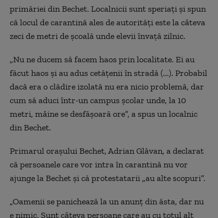
primăriei din Bechet. Localnicii sunt speriaţi şi spun
că locul de carantină ales de autorităţi este la câteva
zeci de metri de şcoală unde elevii învaţă zilnic.
„Nu ne ducem să facem haos prin localitate. Ei au
făcut haos şi au adus cetăţenii în stradă (...). Probabil
dacă era o clădire izolată nu era nicio problemă, dar
cum să aduci într-un campus şcolar unde, la 10
metri, mâine se desfăşoară ore”, a spus un localnic
din Bechet.
Primarul oraşului Bechet, Adrian Glăvan, a declarat
că persoanele care vor intra în carantină nu vor
ajunge la Bechet şi că protestatarii „au alte scopuri”.
„Oamenii se panichează la un anunţ din ăsta, dar nu
e nimic. Sunt câteva persoane care au cu totul alt