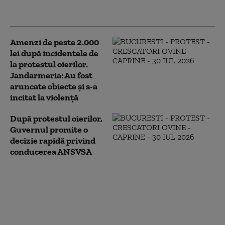
lui Zelenski să-l readucă pe Mihailo
Fedorov la Apărare
Amenzi de peste 2.000
lei după incidentele de
la protestul oierilor.
Jandarmeria: Au fost
aruncate obiecte și s-a
incitat la violență
După protestul oierilor,
Guvernul promite o
decizie rapidă privind
conducerea ANSVSA
Furtună în Craiova:
străzi inundate și
copaci căzuți peste 15
mașini