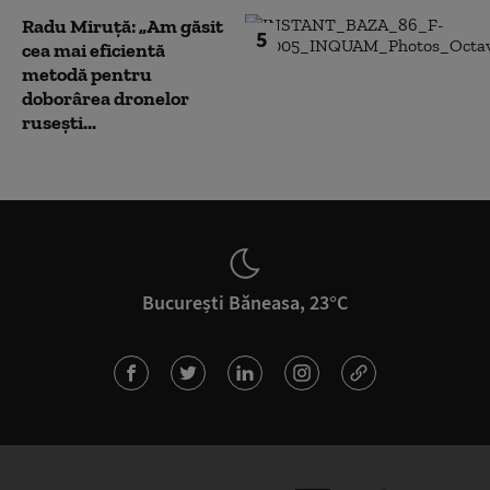
Radu Miruță: „Am găsit
5
cea mai eficientă
metodă pentru
doborârea dronelor
rusești...
București Băneasa, 23°C