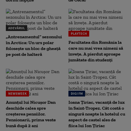
ADEVĂRUL
PLAYTECH
„Antrenamentul” sezonului
Facultatea din România la
în Arctica: Un urs polar
care nu mai vrea nimeni să
folosește un bloc de gheață
înveţe. A pierdut aproape
pe post de halteră
jumătate din studenţi
NEWSWEEK
DIGI FM
Anunțul lui Nicușor Dan
Ioana Țiriac, vacanță de lux
deschide calea spre
în Saint-Tropez. Cât costă o
creșterea pensiilor.
singură noapte la hotelul cu
Pensionarii, prima veste
aspect de castel ales de
bună după 2 ani
fiica lui Ion Țiriac