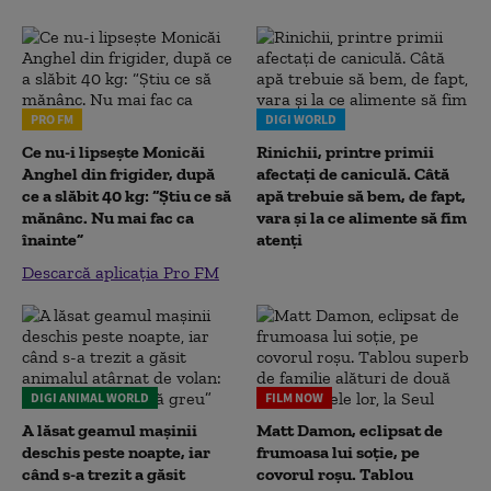
PRO FM
DIGI WORLD
Ce nu-i lipsește Monicăi
Rinichii, printre primii
Anghel din frigider, după
afectați de caniculă. Câtă
ce a slăbit 40 kg: “Știu ce să
apă trebuie să bem, de fapt,
mănânc. Nu mai fac ca
vara și la ce alimente să fim
înainte”
atenți
Descarcă aplicația Pro FM
DIGI ANIMAL WORLD
FILM NOW
A lăsat geamul mașinii
Matt Damon, eclipsat de
deschis peste noapte, iar
frumoasa lui soție, pe
când s-a trezit a găsit
covorul roșu. Tablou