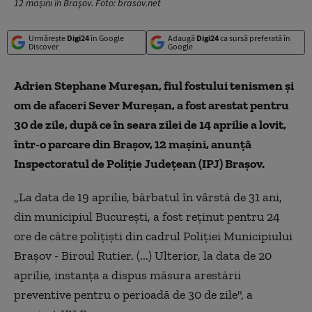
12 mașini în Brașov. Foto: brasov.net
Urmărește
Digi24
în Google
Adaugă
Digi24
ca sursă preferată în
Discover
Google
Adrien Stephane Mureșan, fiul fostului tenismen și
om de afaceri Sever Mureșan, a fost arestat pentru
30 de zile, după ce în seara zilei de 14 aprilie a lovit,
într-o parcare din Brașov, 12 maşini, anunță
Inspectoratul de Poliţie Judeţean (IPJ) Braşov.
„La data de 19 aprilie, bărbatul în vârstă de 31 ani,
din municipiul Bucureşti, a fost reţinut pentru 24
ore de către poliţişti din cadrul Poliţiei Municipiului
Braşov - Biroul Rutier. (...) Ulterior, la data de 20
aprilie, instanţa a dispus măsura arestării
preventive pentru o perioadă de 30 de zile", a