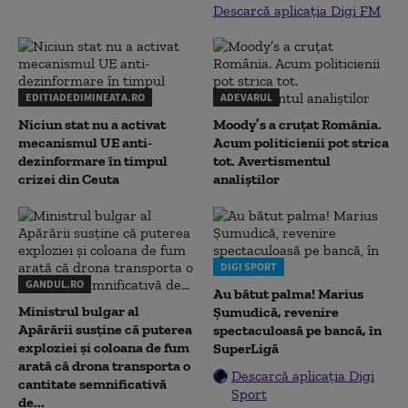
Descarcă aplicația Digi FM
EDITIADEDIMINEATA.RO
ADEVARUL
Niciun stat nu a activat
Moody’s a cruțat România.
mecanismul UE anti-
Acum politicienii pot strica
dezinformare în timpul
tot. Avertismentul
crizei din Ceuta
analiștilor
DIGI SPORT
GANDUL.RO
Au bătut palma! Marius
Ministrul bulgar al
Șumudică, revenire
Apărării susține că puterea
spectaculoasă pe bancă, în
exploziei și coloana de fum
SuperLigă
arată că drona transporta o
Descarcă aplicația Digi
cantitate semnificativă
Sport
de...