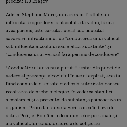
precizat IPJ Braşov.
Adrien Stephane Mureșan, care s-ar fi aflat sub
influenţa drogurilor şi a alcoolului la volan, fără a
avea permis, este cercetat penal sub aspectul
săvârşirii infracţiunilor de "conducerea unui vehicul
sub influenţa alcoolului sau a altor substanţe" şi
"conducerea unui vehicul fără permis de conducere".
"Conducătorul auto nu a putut fi testat din punct de
vedere al prezenţei alcoolului în aerul expirat, acesta
fiind condus la o unitate medicală autorizată pentru
recoltarea de probe biologice, în vederea stabilirii
alcoolemiei şi a prezenţei de substanţe psihoactive în
organism. Procedându-se la verificarea în baza de
date a Poliţiei Române a documentelor personale şi
ale vehiculului condus, cadrele de poliţie au