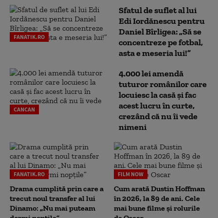
Sfatul de suflet al lui
Edi Iordănescu pentru
Daniel Bîrligea: „Să se
FANATIK.RO
concentreze pe fotbal,
asta e meseria lui!”
4.000 lei amendă
tuturor românilor care
locuiesc la casă și fac
acest lucru în curte,
CANCAN
crezând că nu îi vede
nimeni
FANATIK.RO
FILM NOW
Drama cumplită prin care a
Cum arată Dustin Hoffman
trecut noul transfer al lui
în 2026, la 89 de ani. Cele
Dinamo: „Nu mai puteam
mai bune filme și rolurile
dormi nopțile”
de Oscar