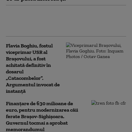
Un tun de zăpadă a fost amplasat
în Piaţa Sfatului din Braşov pentru
scăderea temperaturii din zonă
Flavia Boghiu, fostul
viceprimar USR al
Brașovului, a fost
achitată definitiv în
dosarul
„Catacombelor”.
Argumentul invocat de
instanță
Finanțare de 630 milioane de
euro, pentru modernizarea căii
ferate Braşov-Sighişoara.
Guvernul tocmai a aprobat
memorandumul