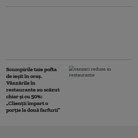
România, punct
strategic pe harta
NATO: o fabrică de la
Brașov va fi esențială în
producția de pulberi
pentru muniție (WSJ)
Scumpirile taie pofta
de ieșit în oraș.
Vânzările în
restaurante au scăzut
chiar și cu 50%:
„Clienții împart o
porție la două farfurii”