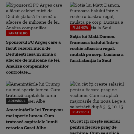
FILM NOW
FANATIK.RO
Soția lui Matt Damon,
Sponsorul FC Argeș care a
frumoasa balului într-o
făcut celebri micii de
rochie albastru regal,
Dedulești lasă în urmă o
mulată pe corp. Luciana a
afacere de milioane de lei.
furat atenția la Seul
Analiza companiilor
controlate...
ADEVĂRUL
Amenințările lui Trump nu
PLAYTECH
mai sperie lumea. Cum
Cu cât îți crește salariul
tratează capitalele lumii
pentru fiecare prag de
retorica Casei Albe
vechime. Cum se aplică