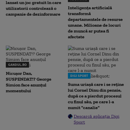
lansat un joc gratuit în care
Inteligența artificială
utilizatorii controlează o
transformă
campanie de dezinformare
departamentele de resurse
umane. Milioane de locuri
de muncă ar putea fi
afectate
GANDUL.RO
Nicușor Dan,
DIGI SPORT
SUSPENDAT!? George
Suma uriașă care i se reține
Simion face anunțul
lui Cornel Dinu din pensie,
momentului
după ce a pierdut procesul
cu finul său, pe care l-a
numit "canalie"
Descarcă aplicația Digi
Sport