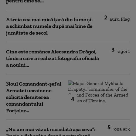
pentru cine se...
2
A treia cea mai mică țară din lume și-
a schimbat numele după mai bine de
jumătate de secol
3
Cine este românca Alecsandra Drăgoi,
tânăra care a realizat fotografia oficială
a noului...
Noul Comandant-șef al
Armatei ucrainene
solicită demiterea
4
comandantului
Forțelor...
5
„Nu am mai văzut niciodată așa ceva”: