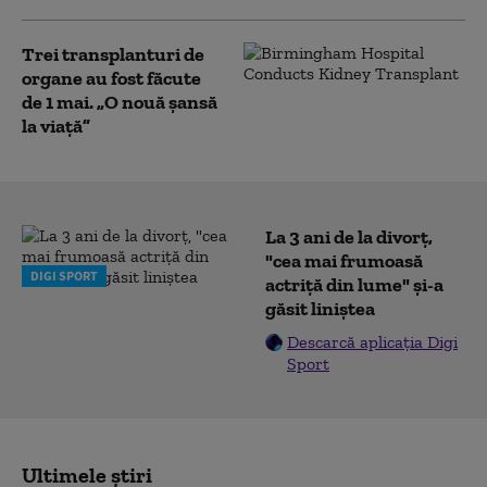
Trei transplanturi de
organe au fost făcute
de 1 mai. „O nouă şansă
la viaţă”
La 3 ani de la divorț,
"cea mai frumoasă
DIGI SPORT
actriță din lume" și-a
găsit liniștea
Descarcă aplicația Digi
Sport
Ultimele știri