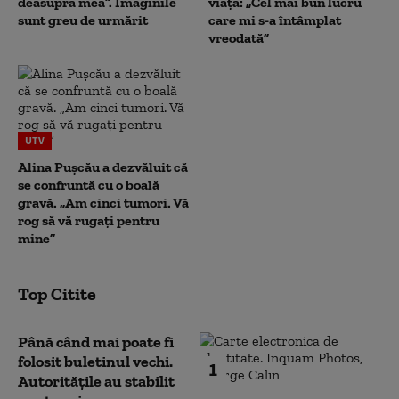
deasupra mea”. Imaginile
viața: „Cel mai bun lucru
sunt greu de urmărit
care mi s-a întâmplat
vreodată”
UTV
Alina Pușcău a dezvăluit că
se confruntă cu o boală
gravă. „Am cinci tumori. Vă
rog să vă rugați pentru
mine”
Top Citite
Până când mai poate fi
folosit buletinul vechi.
1
Autoritățile au stabilit