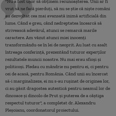
"Nu a fost ușor să obținem recunoașterea. Unii ar fi
vrut să ne facă pierduți, să nu se știe că niște români
au dezvoltat cea mai avansată inimă artificială din
lume. Când e greu, când nedreptatea încearcă să
strivească adevărul, atunci se remarcă marile
caractere. Am văzut atunci miei inocenți
transformându-se în lei de neoprit. Au luat cu asalt
întreaga conferință, prezentând tuturor experților
rezultatele muncii noastre. Nu mai erau sfioși și
politicoși. Pledau cu mândrie nu pentru ei, ci pentru
cei de acasă, pentru România. Când unii au încercat
să-i marginalizeze, ei nu s-au rușinat de originea lor,
ci au găsit dragostea autentică pentru neamul lor de
dincoace și dincolo de Prut și puterea de a câștiga
respectul tuturor", a completat dr. Alexandru
Pleșoianu, coordonatorul proiectului.