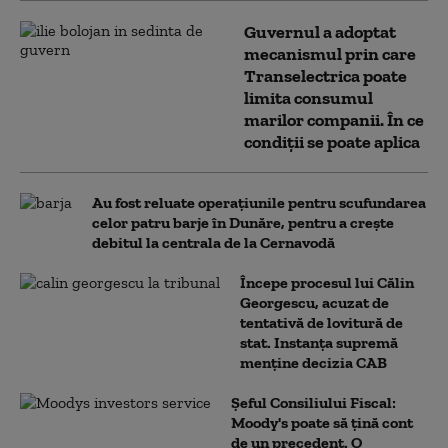
Guvernul a adoptat
mecanismul prin care
Transelectrica poate
limita consumul
marilor companii. În ce
condiții se poate aplica
Au fost reluate operațiunile pentru scufundarea
celor patru barje în Dunăre, pentru a crește
debitul la centrala de la Cernavodă
Începe procesul lui Călin
Georgescu, acuzat de
tentativă de lovitură de
stat. Instanța supremă
menține decizia CAB
Șeful Consiliului Fiscal:
Moody's poate să țină cont
de un precedent. O