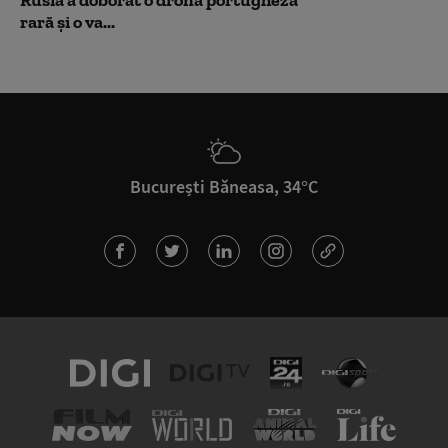
Rusia a doborât o dronă portugheză
rară și o va...
București Băneasa, 34°C