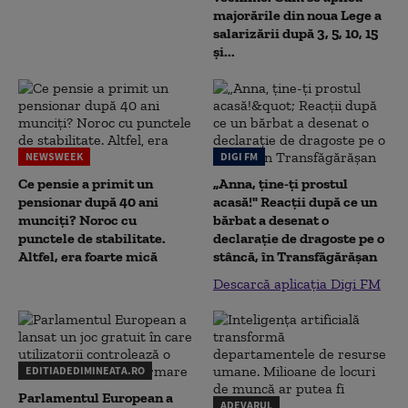
majorările din noua Lege a
salarizării după 3, 5, 10, 15
și...
NEWSWEEK
DIGI FM
Ce pensie a primit un
„Anna, ţine-ţi prostul
pensionar după 40 ani
acasă!" Reacţii după ce un
munciți? Noroc cu
bărbat a desenat o
punctele de stabilitate.
declaraţie de dragoste pe o
Altfel, era foarte mică
stâncă, în Transfăgărăşan
Descarcă aplicația Digi FM
EDITIADEDIMINEATA.RO
Parlamentul European a
ADEVARUL