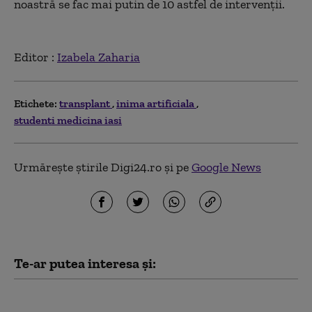
noastră se fac mai putin de 10 astfel de intervenții.
Editor :
Izabela Zaharia
Etichete:
transplant
inima artificiala
studenti medicina iasi
Urmărește știrile Digi24.ro și pe
Google News
Te-ar putea interesa și:
Premieră mondială: în Italia, o femeie