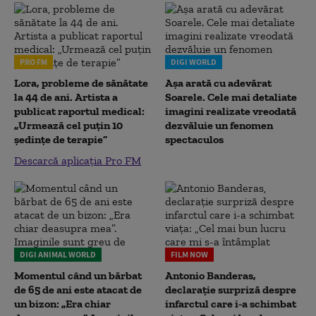
PRO FM
DIGI WORLD
Lora, probleme de sănătate
Așa arată cu adevărat
la 44 de ani. Artista a
Soarele. Cele mai detaliate
publicat raportul medical:
imagini realizate vreodată
„Urmează cel puțin 10
dezvăluie un fenomen
ședințe de terapie”
spectaculos
Descarcă aplicația Pro FM
DIGI ANIMAL WORLD
FILM NOW
Momentul când un bărbat
Antonio Banderas,
de 65 de ani este atacat de
declarație surpriză despre
un bizon: „Era chiar
infarctul care i-a schimbat