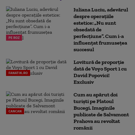
Iuliana Luciu, adevărul
despre operațiile
estetice: „Nu sunt
obsedată de
perfecțiune”. Cum i-a
PE ROZ
influențat frumusețea
succesul
Lovitură de proporție
dată de Voyo Sport 1 cu
FANATIK.RO
David Popovici!
Exclusiv
Cum au apărut doi
turiști pe Platoul
Bucegi. Imaginile
CANCAN
publicate de Salvamont
Prahova au revoltat
românii