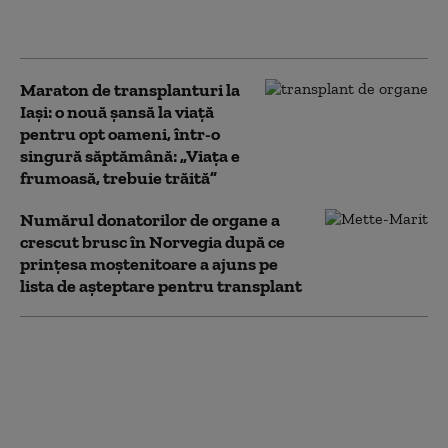
oarbă și-a recăpătat vederea în urma
unui transplant fără precedent
Maraton de transplanturi la
Iași: o nouă șansă la viață
pentru opt oameni, într-o
singură săptămână: „Viața e
frumoasă, trebuie trăită”
Numărul donatorilor de organe a
crescut brusc în Norvegia după ce
prinţesa moştenitoare a ajuns pe
lista de aşteptare pentru transplant
Transplant hepatic rar
în România.
Intervenția-maraton
care a salvat o fetiță de
un an și jumătate