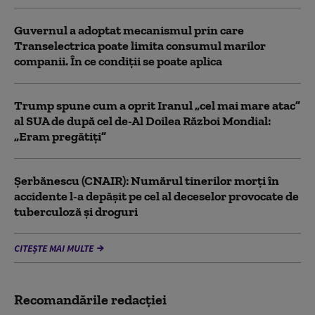
Guvernul a adoptat mecanismul prin care
Transelectrica poate limita consumul marilor
companii. În ce condiții se poate aplica
Trump spune cum a oprit Iranul „cel mai mare atac”
al SUA de după cel de-Al Doilea Război Mondial:
„Eram pregătiți”
Şerbănescu (CNAIR): Numărul tinerilor morţi în
accidente l-a depăşit pe cel al deceselor provocate de
tuberculoză şi droguri
CITEȘTE MAI MULTE
Recomandările redacţiei