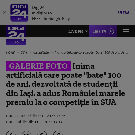
Digi24
VIEW
m.digi24.ro
FREE - In Google Play
LIVE TV
LIVE FM
HOME
Știri
Actualitate
Inima artificială care poate "bate" 100 de ani, dezvoltată de studenții din Iași, a adus României marele premiu la o competiție în SUA
GALERIE FOTO
Inima
artificială care poate "bate" 100
de ani, dezvoltată de studenții
din Iași, a adus României marele
premiu la o competiție în SUA
Data actualizării:
09.11.2023 17:26
Data publicării:
09.11.2023 17:17