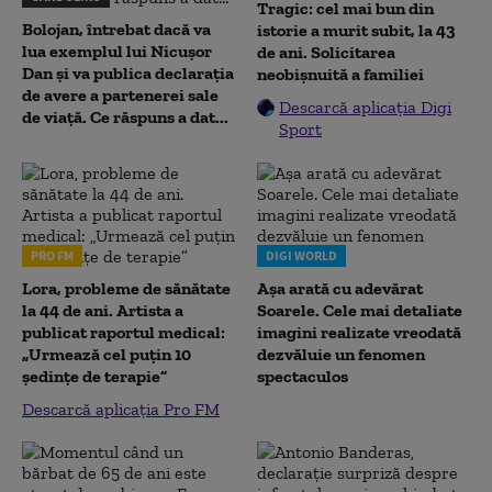
Tragic: cel mai bun din
Bolojan, întrebat dacă va
istorie a murit subit, la 43
lua exemplul lui Nicușor
de ani. Solicitarea
Dan și va publica declarația
neobișnuită a familiei
de avere a partenerei sale
Descarcă aplicația Digi
de viață. Ce răspuns a dat...
Sport
PRO FM
DIGI WORLD
Lora, probleme de sănătate
Așa arată cu adevărat
la 44 de ani. Artista a
Soarele. Cele mai detaliate
publicat raportul medical:
imagini realizate vreodată
„Urmează cel puțin 10
dezvăluie un fenomen
ședințe de terapie”
spectaculos
Descarcă aplicația Pro FM