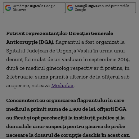
Urmărește
Digi24
în Google
Adaugă
Digi24
ca sursă preferată în
Discover
Google
Potrivit reprezentanţilor Direcţiei Generale
Anticorupţie (DGA)
, flagrantul a fost organizat la
Spitalul Judeţean de Urgenţă Vaslui în urma unui
denunţ formulat de un vasluian în septembrie 2014,
după ce medicul ginecolog respectiv ar fi pretins, în
2 februarie, suma primită ulterior de la ofiţerul sub
acoperire, notează
Mediafax
.
Concomitent cu organizarea flagrantului în care
medicul a primit suma de 1.500 de lei, ofiţerii DGA
au făcut şi opt percheziţii la instituţii publice şi la
domiciliile unor suspecţi pentru găsirea de probe
necesare la dosarul de corupţie deschis în acest caz.