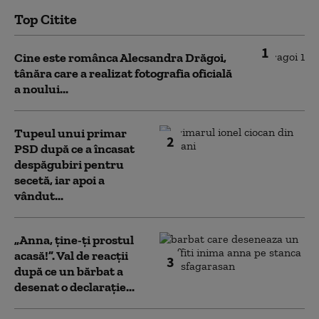
Top Citite
1
Cine este românca Alecsandra Drăgoi,
tânăra care a realizat fotografia oficială
a noului...
Tupeul unui primar
2
PSD după ce a încasat
despăgubiri pentru
secetă, iar apoi a
vândut...
„Anna, ţine-ţi prostul
acasă!”. Val de reacții
3
după ce un bărbat a
desenat o declarație...