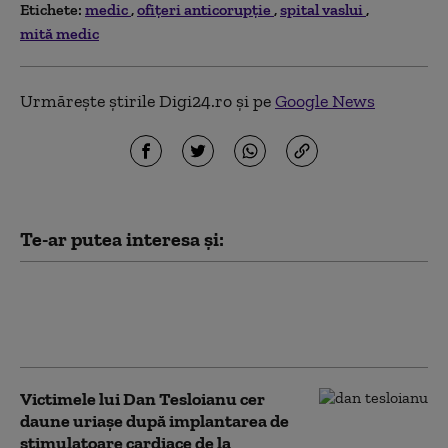
Etichete:
medic
ofiţeri anticorupţie
spital vaslui
mită medic
Urmărește știrile Digi24.ro și pe
Google News
Te-ar putea interesa și:
Proiecte CNAS: Acces mai larg la
servicii medicale și mai puţină
birocraţie
Victimele lui Dan Tesloianu cer
daune uriaşe după implantarea de
stimulatoare cardiace de la