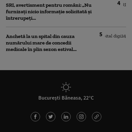
4
SRI, avertisment pentru români: „Nu
furnizați nicio informație solicitată și
întrerupeți...
5
Anchetă la un spital din cauza
numărului mare de concedii
medicale în plin sezon estival...
București Băneasa, 22°C