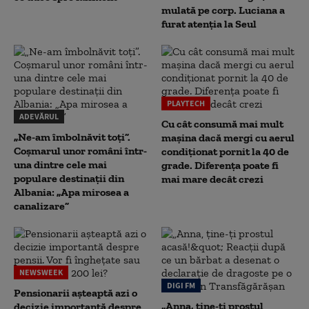
mulată pe corp. Luciana a
furat atenția la Seul
PLAYTECH
ADEVĂRUL
Cu cât consumă mai mult
„Ne-am îmbolnăvit toți”.
mașina dacă mergi cu aerul
Coșmarul unor români într-
condiționat pornit la 40 de
una dintre cele mai
grade. Diferența poate fi
populare destinații din
mai mare decât crezi
Albania: „Apa mirosea a
canalizare”
NEWSWEEK
DIGI FM
Pensionarii așteaptă azi o
„Anna, ţine-ţi prostul
decizie importantă despre