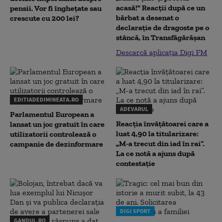
acasă!" Reacţii după ce un
pensii. Vor fi înghețate sau
bărbat a desenat o
crescute cu 200 lei?
declaraţie de dragoste pe o
stâncă, în Transfăgărăşan
Descarcă aplicația Digi FM
EDITIADEDIMINEATA.RO
ADEVARUL
Parlamentul European a
Reacția învățătoarei care a
lansat un joc gratuit în care
luat 4,90 la titularizare:
utilizatorii controlează o
„M-a trecut din iad în rai”.
campanie de dezinformare
La ce notă a ajuns după
contestație
DIGI SPORT
GANDUL.RO