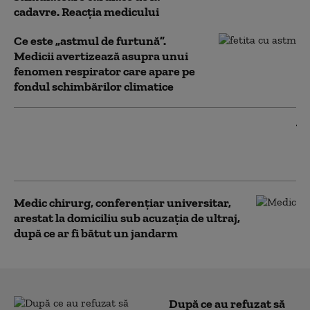
cadavre. Reacția medicului
Ce este „astmul de furtună”.
Medicii avertizează asupra unui
fenomen respirator care apare pe
fondul schimbărilor climatice
Viața de student la Medicină, de
probă. Zeci de liceeni au participat la
școala de vară organizată de UMF Iași
Medic chirurg, conferenţiar universitar,
arestat la domiciliu sub acuzaţia de ultraj,
după ce ar fi bătut un jandarm
După ce au refuzat să