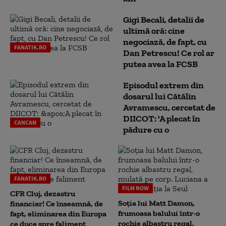
Gigi Becali, detalii de
ultimă oră: cine
negociază, de fapt, cu
FANATIK.RO
Dan Petrescu! Ce rol ar
putea avea la FCSB
Episodul extrem din
dosarul lui Cătălin
Avramescu, cercetat de
DIICOT: 'A plecat în
CANCAN
pădure cu o
FANATIK.RO
FILM NOW
CFR Cluj, dezastru
Soția lui Matt Damon,
financiar! Ce înseamnă, de
frumoasa balului într-o
fapt, eliminarea din Europa
rochie albastru regal,
ce duce spre faliment