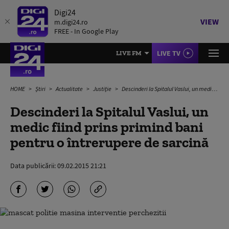
Digi24
VIEW
m.digi24.ro
FREE - In Google Play
LIVE TV
LIVE FM
HOME
Știri
Actualitate
Justiție
Descinderi la Spitalul Vaslui, un medic fiind prins primind bani pentru o întrerupere de sarcină
Descinderi la Spitalul Vaslui, un
medic fiind prins primind bani
pentru o întrerupere de sarcină
Data publicării:
09.02.2015 21:21