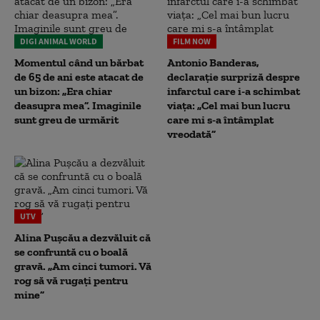
DIGI ANIMAL WORLD
FILM NOW
Momentul când un bărbat
Antonio Banderas,
de 65 de ani este atacat de
declarație surpriză despre
un bizon: „Era chiar
infarctul care i-a schimbat
deasupra mea”. Imaginile
viața: „Cel mai bun lucru
sunt greu de urmărit
care mi s-a întâmplat
vreodată”
UTV
Alina Pușcău a dezvăluit că
se confruntă cu o boală
gravă. „Am cinci tumori. Vă
rog să vă rugați pentru
mine”