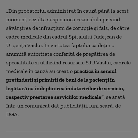
„Din probatoriul administrat în cauză până la acest
moment, rezultă suspiciunea rezonabilă privind
săvârşirea de infracţiuni de corupţie şi fals, de către
cadre medicale din cadrul Spitalului Judeţean de
Urgenţă Vaslui. În virtutea faptului că deţin o
anumită autoritate conferită de pregătirea de
specialitate şi utilizând resursele SJU Vaslui, cadrele
medicale în cauză au creat o
practică în sensul
pretinderii şi primirii de bani de la pacienţi în
legătură cu îndeplinirea îndatoririlor de serviciu,
respectiv prestarea serviciilor medicale”
, se arată
într-un comunicat dat publicităţii, luni seară, de
DGA.