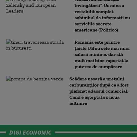
învingătorii”. Ucraina a
restabilit complet
schimbul de informații cu
serviciile secrete
americane (Politico)
România este printre
țările UE cu cele mai mici
salarii minime, dar stă
mult mai bine raportat la
puterea de cumpărare
Scădere ușoară a prețului
carburanților după ce a fost
plafonat adaosul comercial.
Când e așteptată o nouă
ieftinire
DIGI ECONOMIC