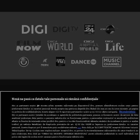
TERMENI ȘI CONDIȚII
POLITICA DE CONFIDENȚIALITATE
Nouă ne pasă ca datele tale personale să rămână confidențiale
Noi și partenerii noștri
30
stocăm și/sau accesăm informații pe dispozitivul dvs., precum identificatorii cookie unici pentru
prelucrarea datelor cu caracter personal. Puteți accepta sau gestiona alegerile dvs. făcând clic mai jos sau în orice moment, pe pagina
ABONARE DIGI TV
cu politica de confidențialitate. Aceste alegeri vor fi raportate partenerilor noștri și nu vă vor afecta navigarea.
Mai multe detalii
Noi si partenerii nostri (retelele de socializare si agentiile de publicitate partenere, precum si furnizorii nostri de servicii de date
analitice) prelucram date pentru a permite website-ului sa functioneze, pentru a personaliza continutul si anunturile publicitare
GESTIONAȚI PREFERINȚELE
afisate in functie de interesele si/sau profilul dvs., pentru a va oferi functionalitati aferente retelelor de socializare si pentru a analiza
traficul pe website. Beneficiati de drepturile prevazute de art. 15-22 din GDPR in legatura cu prelucrarea datelor cu caracter
personal. Aceste drepturi pot fi exercitate prin modalitatea indicata
aici
. Prin click pe “ACCEPT TOATE”, acceptati folosirea tuturor
CODUL DIGI24
Tehnologiilor de tip Cookie, care implica inclusiv acceptul dvs. cu privire la stocarea/accesarea informatiilor de catre Vendor-ii cu
care colaboram. Prin click pe “VREAU SA MODIFIC SETARILE INDIVIDUAL” puteti schimba preferintele in mod individual, mai
putin cele legate de cookie strict necesare pentru functionarea website-ului.
CAMERE WEB