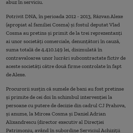
abuz în serviciu.
Potrivit DNA, în perioada 2012 - 2013, Răzvan Alexe
(apropiat al familiei Cosma) şi fostul deputat Vlad
Cosma au pretins şi primit de la trei reprezentanţi
ai unor societăţi comerciale, denunţători în cauză,
suma totală de 4.410.149 lei, disimulată în
contravaloarea unor lucrări subcontractate fictiv de
aceste societăţi către două firme controlate în fapt
de Alexe.
Procurorii susţin că sumele de bani au fost pretinse
şi primite de cei doi în schimbul intervenţiei la
persoane cu putere de decizie din cadrul CJ Prahova,
şi anume, la Mircea Cosma şi Daniel Adrian
Alixandrescu (director executiv al Direcţiei
Patrimoniu, având în subordine Serviciul Achiziţii