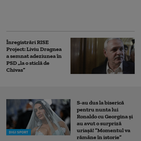
Dosarul familiei Cosma
se rejudecă de astăzi de
la zero
Înregistrări RISE
Project: Liviu Dragnea
a semnat adeziunea în
PSD „la o sticlă de
Chivas”
S-au dus la biserică
pentru nunta lui
Ronaldo cu Georgina și
au avut o surpriză
uriașă! ”Momentul va
DIGI SPORT
rămâne în istorie”