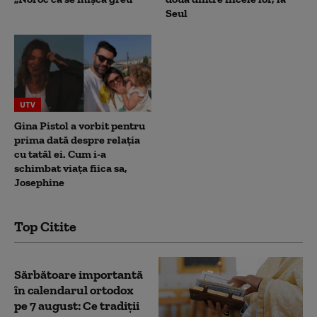
Seul
UTV
Gina Pistol a vorbit pentru
prima dată despre relația
cu tatăl ei. Cum i-a
schimbat viața fiica sa,
Josephine
Top Citite
Sărbătoare importantă
în calendarul ortodox
pe 7 august: Ce tradiții