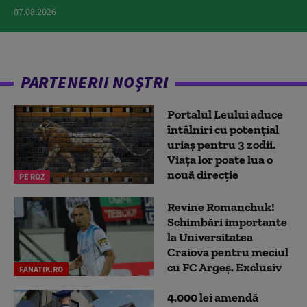
07.08.2026
PARTENERII NOȘTRI
Portalul Leului aduce
întâlniri cu potențial
uriaș pentru 3 zodii.
Viața lor poate lua o
nouă direcție
PE ROZ
Revine Romanchuk!
Schimbări importante
la Universitatea
Craiova pentru meciul
cu FC Argeş. Exclusiv
FANATIK.RO
4.000 lei amendă