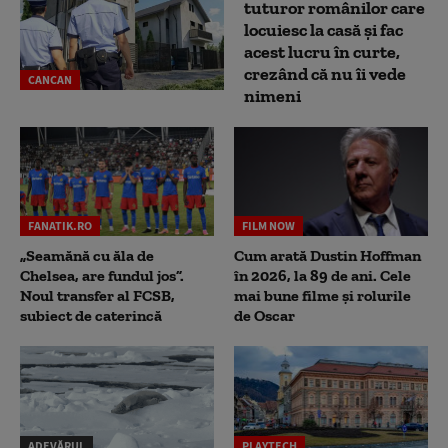
tuturor românilor care
locuiesc la casă și fac
acest lucru în curte,
crezând că nu îi vede
CANCAN
nimeni
FANATIK.RO
FILM NOW
„Seamănă cu ăla de
Cum arată Dustin Hoffman
Chelsea, are fundul jos”.
în 2026, la 89 de ani. Cele
Noul transfer al FCSB,
mai bune filme și rolurile
subiect de caterincă
de Oscar
ADEVĂRUL
PLAYTECH