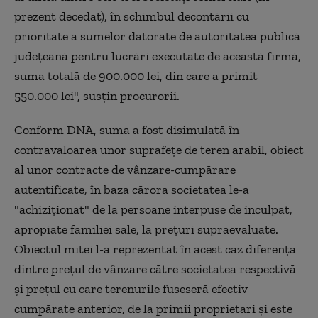
prezent decedat), în schimbul decontării cu
prioritate a sumelor datorate de autoritatea publică
judeţeană pentru lucrări executate de această firmă,
suma totală de 900.000 lei, din care a primit
550.000 lei", susţin procurorii.
Conform DNA, suma a fost disimulată în
contravaloarea unor suprafeţe de teren arabil, obiect
al unor contracte de vânzare-cumpărare
autentificate, în baza cărora societatea le-a
"achiziţionat" de la persoane interpuse de inculpat,
apropiate familiei sale, la preţuri supraevaluate.
Obiectul mitei l-a reprezentat în acest caz diferenţa
dintre preţul de vânzare către societatea respectivă
şi preţul cu care terenurile fuseseră efectiv
cumpărate anterior, de la primii proprietari şi este