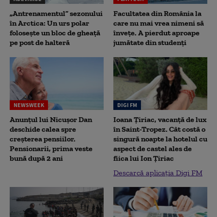
„Antrenamentul” sezonului
Facultatea din România la
în Arctica: Un urs polar
care nu mai vrea nimeni să
folosește un bloc de gheață
înveţe. A pierdut aproape
pe post de halteră
jumătate din studenţi
NEWSWEEK
DIGI FM
Anunțul lui Nicușor Dan
Ioana Țiriac, vacanță de lux
deschide calea spre
în Saint-Tropez. Cât costă o
creșterea pensiilor.
singură noapte la hotelul cu
Pensionarii, prima veste
aspect de castel ales de
bună după 2 ani
fiica lui Ion Țiriac
Descarcă aplicația Digi FM