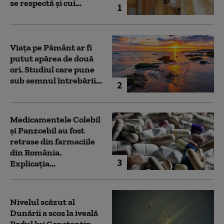
se respectă și cui...
1
Viața pe Pământ ar fi
putut apărea de două
ori. Studiul care pune
sub semnul întrebării...
2
Medicamentele Colebil
și Panzcebil au fost
retrase din farmaciile
din România.
3
Explicația...
Nivelul scăzut al
Dunării a scos la iveală