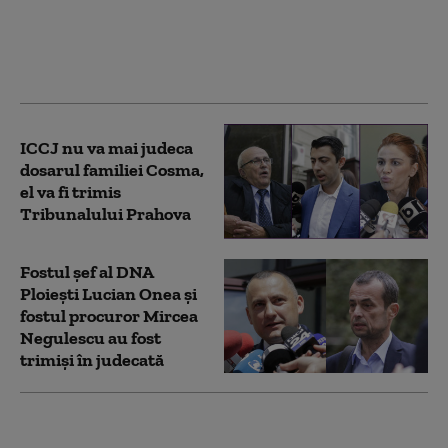
Vlad Țepeș la Napoli.
„Înăuntru este o
lespede cu semnele
diavolului”
ICCJ nu va mai judeca
dosarul familiei Cosma,
el va fi trimis
Tribunalului Prahova
Fostul şef al DNA
Ploieşti Lucian Onea şi
fostul procuror Mircea
Negulescu au fost
trimiși în judecată