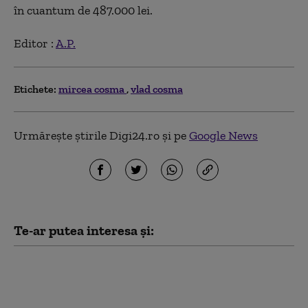
în cuantum de 487.000 lei.
Editor :
A.P.
Etichete:
mircea cosma
vlad cosma
Urmărește știrile Digi24.ro și pe
Google News
Te-ar putea interesa și:
Incredibilele aventuri
ale baronului PSD de
Prahova pe urmele lui