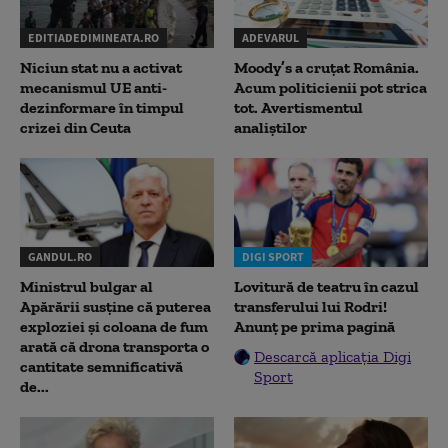
EDITIADEDIMINEATA.RO
ADEVARUL
Niciun stat nu a activat
Moody’s a cruțat România.
mecanismul UE anti-
Acum politicienii pot strica
dezinformare în timpul
tot. Avertismentul
crizei din Ceuta
analiștilor
GANDUL.RO
DIGI SPORT
Ministrul bulgar al
Lovitură de teatru în cazul
Apărării susține că puterea
transferului lui Rodri!
exploziei și coloana de fum
Anunț pe prima pagină
arată că drona transporta o
Descarcă aplicația Digi
cantitate semnificativă
Sport
de...