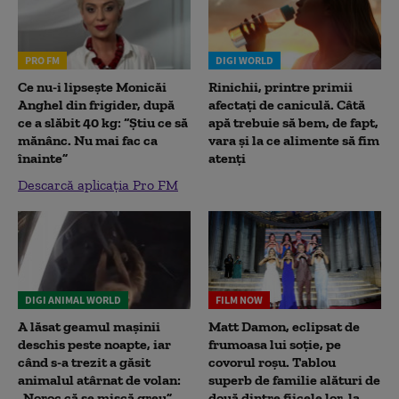
PRO FM
DIGI WORLD
Ce nu-i lipsește Monicăi
Rinichii, printre primii
Anghel din frigider, după
afectați de caniculă. Câtă
ce a slăbit 40 kg: “Știu ce să
apă trebuie să bem, de fapt,
mănânc. Nu mai fac ca
vara și la ce alimente să fim
înainte”
atenți
Descarcă aplicația Pro FM
DIGI ANIMAL WORLD
FILM NOW
A lăsat geamul mașinii
Matt Damon, eclipsat de
deschis peste noapte, iar
frumoasa lui soție, pe
când s-a trezit a găsit
covorul roșu. Tablou
animalul atârnat de volan:
superb de familie alături de
„Noroc că se mișcă greu”
două dintre fiicele lor, la