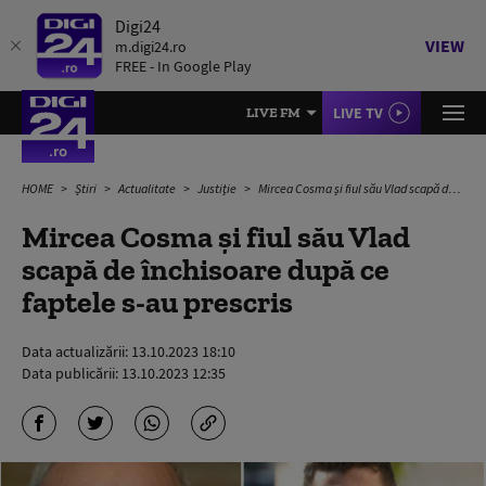
Digi24
VIEW
m.digi24.ro
FREE - In Google Play
LIVE TV
LIVE FM
HOME
Știri
Actualitate
Justiție
Mircea Cosma și fiul său Vlad scapă de închisoare după ce faptele s-au prescris
Mircea Cosma și fiul său Vlad
scapă de închisoare după ce
faptele s-au prescris
Data actualizării:
13.10.2023 18:10
Data publicării:
13.10.2023 12:35