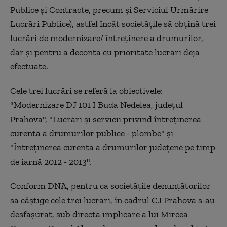
Publice şi Contracte, precum şi Serviciul Urmărire
Lucrări Publice), astfel încât societăţile să obţină trei
lucrări de modernizare/ întreţinere a drumurilor,
dar şi pentru a deconta cu prioritate lucrări deja
efectuate.
Cele trei lucrări se referă la obiectivele:
"Modernizare DJ 101 I Buda Nedelea, judeţul
Prahova", "Lucrări şi servicii privind întreţinerea
curentă a drumurilor publice - plombe" şi
"Întreţinerea curentă a drumurilor judeţene pe timp
de iarnă 2012 - 2013".
Conform DNA, pentru ca societăţile denunţătorilor
să câştige cele trei lucrări, în cadrul CJ Prahova s-au
desfăşurat, sub directa implicare a lui Mircea