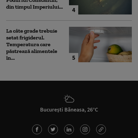
Podul lui Constantin,
din timpul Imperiului...
4
La câte grade trebuie
setat frigiderul.
Temperatura care
păstrează alimentele
5
în...
București Băneasa, 26°C