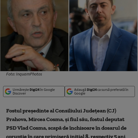
Foto: InquamPhotos
Urmărește
Digi24
în Google
Adaugă
Digi24
ca sursă preferată în
Discover
Google
Fostul preşedinte al Consiliului Judeţean (CJ)
Prahova, Mircea Cosma, şi fiul său, fostul deputat
PSD Vlad Cosma, scapă de închisoare în dosarul de
corupţie în care primiseră iniţial 8, respectiv 5 ani