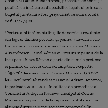
Cosma şi Daniel Alixandrescu, proceduri de achiziţie
publică, cu încălcarea dispoziţiilor legale şi prin care
bugetul judeţului a fost prejudiciat cu suma totală
de 6.077.273 lei.
"Pentru a-şi încălca atribuţiile de serviciu rezultate
din lege şi din fişa postului şi pentru a favoriza cele
trei societăţi comerciale, inculpaţii Cosma Mircea şi
Alixandrescu Daniel Adrian au pretins şi primit de la
inculpatul Alexe Răzvan o parte din sumele pretinse
şi primite de acesta de la denunţători, respectiv
1.890.064 lei - inculpatul Cosma Mircea şi 130.000
lei - inculpatul Alixandrescu Daniel Adrian. Anterior,
în perioada 2010 - 2011, în calitate de preşedinte al
Consiliului Judeţean Prahova, inculpatul Cosma
Mircea a mai pretins de la reprezentantul de atunci
al uneia dintre cele trei societăţi comerciale (în