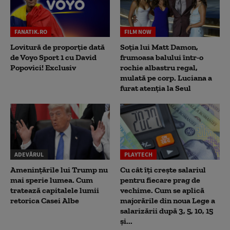
FANATIK.RO
FILM NOW
Lovitură de proporție dată
Soția lui Matt Damon,
de Voyo Sport 1 cu David
frumoasa balului într-o
Popovici! Exclusiv
rochie albastru regal,
mulată pe corp. Luciana a
furat atenția la Seul
ADEVĂRUL
PLAYTECH
Amenințările lui Trump nu
Cu cât îți crește salariul
mai sperie lumea. Cum
pentru fiecare prag de
tratează capitalele lumii
vechime. Cum se aplică
retorica Casei Albe
majorările din noua Lege a
salarizării după 3, 5, 10, 15
și...