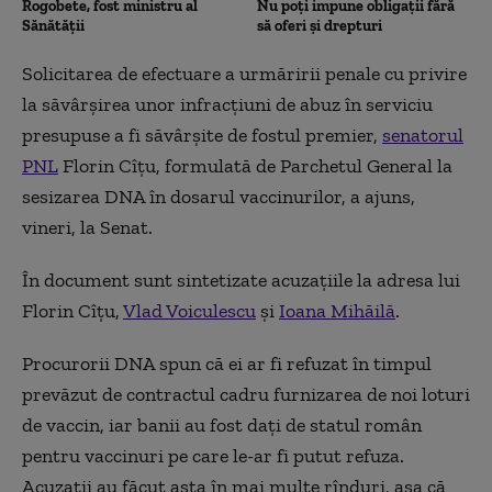
Rogobete, fost ministru al
Nu poți impune obligații fără
Sănătății
să oferi și drepturi
Solicitarea de efectuare a urmăririi penale cu privire
la săvârşirea unor infracţiuni de abuz în serviciu
presupuse a fi săvârşite de fostul premier,
senatorul
PNL
Florin Cîţu, formulată de Parchetul General la
sesizarea DNA în dosarul vaccinurilor, a ajuns,
vineri, la Senat.
În document sunt sintetizate acuzațiile la adresa lui
Florin Cîțu,
Vlad Voiculescu
și
Ioana Mihăilă
.
Procurorii DNA spun că ei ar fi refuzat în timpul
prevăzut de contractul cadru furnizarea de noi loturi
de vaccin, iar banii au fost dați de statul român
pentru vaccinuri pe care le-ar fi putut refuza.
Acuzații au făcut asta în mai multe rînduri, așa că