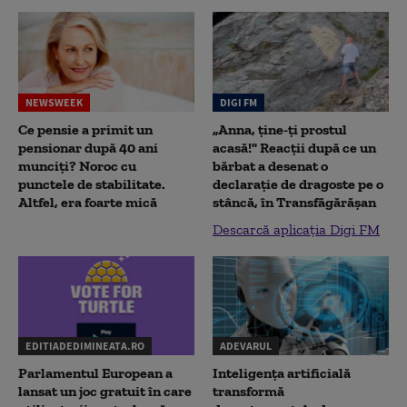
NEWSWEEK
DIGI FM
Ce pensie a primit un
„Anna, ţine-ţi prostul
pensionar după 40 ani
acasă!" Reacţii după ce un
munciți? Noroc cu
bărbat a desenat o
punctele de stabilitate.
declaraţie de dragoste pe o
Altfel, era foarte mică
stâncă, în Transfăgărăşan
Descarcă aplicația Digi FM
EDITIADEDIMINEATA.RO
ADEVARUL
Parlamentul European a
Inteligența artificială
lansat un joc gratuit în care
transformă