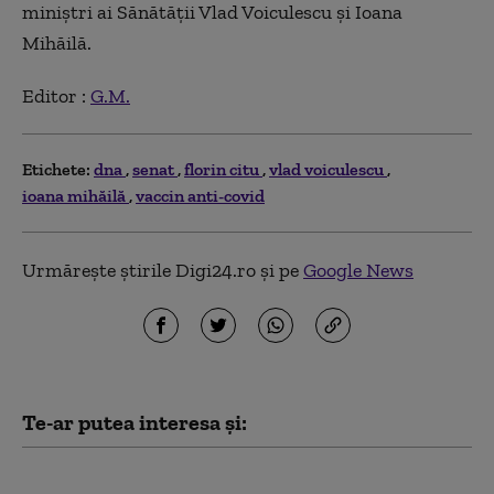
miniştri ai Sănătăţii Vlad Voiculescu şi Ioana
Mihăilă.
Editor :
G.M.
Etichete:
dna
senat
florin citu
vlad voiculescu
ioana mihăilă
vaccin anti-covid
Urmărește știrile Digi24.ro și pe
Google News
Te-ar putea interesa și:
Senatul a aprobat