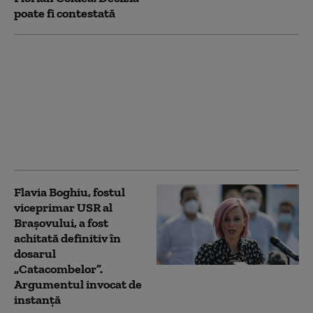
poate fi contestată
Abrudean, apel către
senatori: De votul pe
legea integrității și
strategia pentru
biodiversitate depind
3,48 miliarde de euro
din PNRR
Flavia Boghiu, fostul
viceprimar USR al
Brașovului, a fost
achitată definitiv în
dosarul
„Catacombelor”.
Argumentul invocat de
instanță