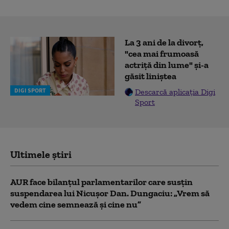
La 3 ani de la divorț,
"cea mai frumoasă
actriță din lume" și-a
găsit liniștea
DIGI SPORT
Descarcă aplicația Digi
Sport
Ultimele știri
AUR face bilanțul parlamentarilor care susțin
suspendarea lui Nicușor Dan. Dungaciu: „Vrem să
vedem cine semnează și cine nu”