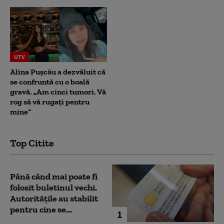
UTV
Alina Pușcău a dezvăluit că
se confruntă cu o boală
gravă. „Am cinci tumori. Vă
rog să vă rugați pentru
mine”
Top Citite
Până când mai poate fi
folosit buletinul vechi.
Autoritățile au stabilit
pentru cine se...
1