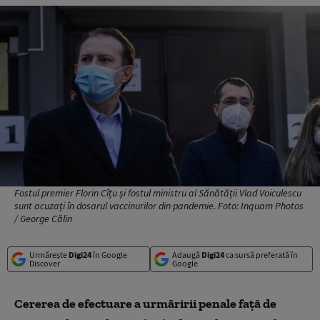
Fostul premier Florin Cîțu și fostul ministru al Sănătății Vlad Voiculescu
sunt acuzați în dosarul vaccinurilor din pandemie. Foto: Inquam Photos
/ George Călin
Urmărește
Digi24
în Google
Adaugă
Digi24
ca sursă preferată în
Discover
Google
Cererea de efectuare a urmăririi penale faţă de