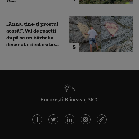
„Anna, ţine-ţi prostul
acasă!”. Val de reacții
după ce un bărbat a
desenat o declarație...
5
București Băneasa, 36°C