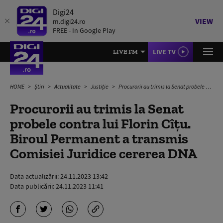
Digi24
VIEW
m.digi24.ro
FREE - In Google Play
LIVE TV
LIVE FM
HOME
Știri
Actualitate
Justiție
Procurorii au trimis la Senat probele contra lui Florin Cîțu. Biroul Permanent a transmis Comisiei Juridice cererea DNA
Procurorii au trimis la Senat
probele contra lui Florin Cîțu.
Biroul Permanent a transmis
Comisiei Juridice cererea DNA
Data actualizării:
24.11.2023 13:42
Data publicării:
24.11.2023 11:41