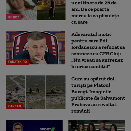
unei tinere de 26 de
ani. De ce poartă
mereu la ea pliculețe
PE ROZ
cu sare
Adevăratul motiv
pentru care Edi
Iordănescu a refuzat să
semneze cu CFR Cluj:
„Nu vreau să antrenez
FANATIK.RO
în orice condiții!”
Cum au apărut doi
turiști pe Platoul
Bucegi. Imaginile
publicate de Salvamont
Prahova au revoltat
CANCAN
românii