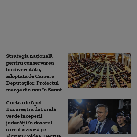
acordul de împrumut
cu BIRD. Banii vor fi
folosiți pentru
finanțarea deficitului
și refinanțarea datoriei
publice
Strategia naţională
pentru conservarea
biodiversităţii,
adoptată de Camera
Deputaților. Proiectul
merge din nou în Senat
Curtea de Apel
București a dat undă
verde începerii
judecății în dosarul
care îl vizează pe
Florian Coldea. Decizia