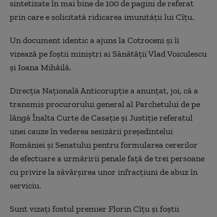
sintetizate în mai bine de 100 de pagini de referat
prin care e solicitată ridicarea imunității lui Cîțu.
Un document identic a ajuns la Cotroceni și îi
vizează pe foștii miniștri ai Sănătății Vlad Voiculescu
și Ioana Mihăilă.
Direcţia Naţională Anticorupţie a anunţat, joi, că a
transmis procurorului general al Parchetului de pe
lângă Înalta Curte de Casaţie şi Justiţie referatul
unei cauze în vederea sesizării preşedintelui
României şi Senatului pentru formularea cererilor
de efectuare a urmăririi penale faţă de trei persoane
cu privire la săvârşirea unor infracţiuni de abuz în
serviciu.
Sunt vizaţi fostul premier Florin Cîţu şi foştii