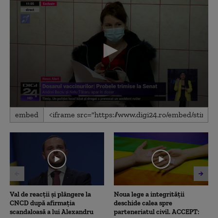
0
embed
seconds
of
2
minutes,
34
seconds
Val de reacții și plângere la
Noua lege a integrității
CNCD după afirmația
deschide calea spre
scandaloasă a lui Alexandru
parteneriatul civil. ACCEPT: