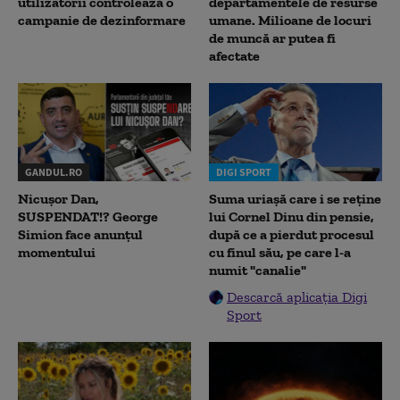
utilizatorii controlează o
departamentele de resurse
campanie de dezinformare
umane. Milioane de locuri
de muncă ar putea fi
afectate
GANDUL.RO
DIGI SPORT
Nicușor Dan,
Suma uriașă care i se reține
SUSPENDAT!? George
lui Cornel Dinu din pensie,
Simion face anunțul
după ce a pierdut procesul
momentului
cu finul său, pe care l-a
numit "canalie"
Descarcă aplicația Digi
Sport