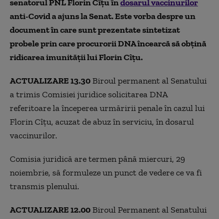
senatorul PNL Florin Cîţu în
dosarul vaccinurilor
anti-Covid a ajuns la Senat. Este vorba despre un
document în care sunt prezentate sintetizat
probele prin care procurorii DNA încearcă să obțină
ridicarea imunității lui Florin Cîțu.
ACTUALIZARE 13.30
Biroul permanent al Senatului
a trimis Comisiei juridice solicitarea DNA
referitoare la începerea urmăririi penale în cazul lui
Florin Cîţu, acuzat de abuz în serviciu, în dosarul
vaccinurilor.
Comisia juridică are termen până miercuri, 29
noiembrie, să formuleze un punct de vedere ce va fi
transmis plenului.
ACTUALIZARE 12.00
Biroul Permanent al Senatului