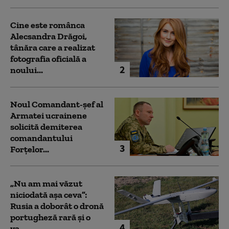
Cine este românca
Alecsandra Drăgoi,
tânăra care a realizat
fotografia oficială a
2
noului...
Noul Comandant-șef al
Armatei ucrainene
solicită demiterea
comandantului
3
Forțelor...
„Nu am mai văzut
niciodată așa ceva”:
Rusia a doborât o dronă
portugheză rară și o
4
va...