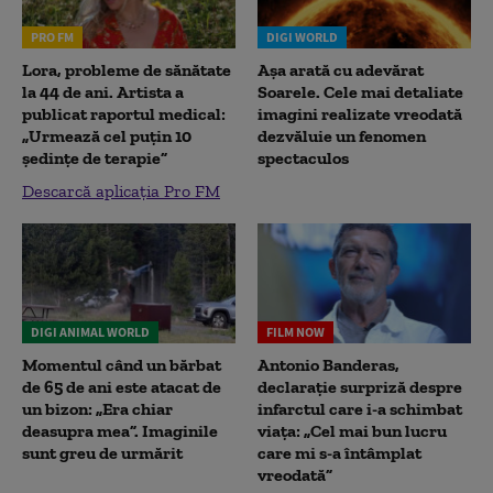
PRO FM
DIGI WORLD
Lora, probleme de sănătate
Așa arată cu adevărat
la 44 de ani. Artista a
Soarele. Cele mai detaliate
publicat raportul medical:
imagini realizate vreodată
„Urmează cel puțin 10
dezvăluie un fenomen
ședințe de terapie”
spectaculos
Descarcă aplicația Pro FM
DIGI ANIMAL WORLD
FILM NOW
Momentul când un bărbat
Antonio Banderas,
de 65 de ani este atacat de
declarație surpriză despre
un bizon: „Era chiar
infarctul care i-a schimbat
deasupra mea”. Imaginile
viața: „Cel mai bun lucru
sunt greu de urmărit
care mi s-a întâmplat
vreodată”