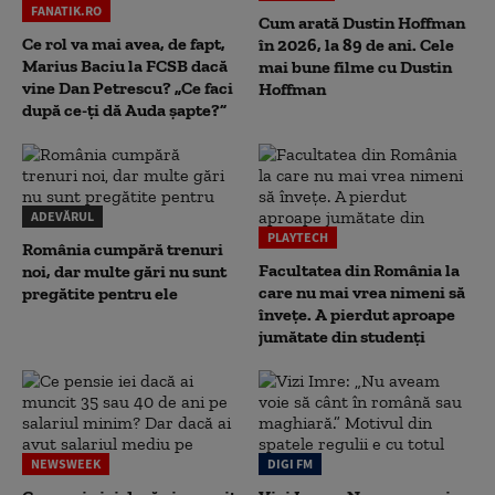
FANATIK.RO
Cum arată Dustin Hoffman
Ce rol va mai avea, de fapt,
în 2026, la 89 de ani. Cele
Marius Baciu la FCSB dacă
mai bune filme cu Dustin
vine Dan Petrescu? „Ce faci
Hoffman
după ce-ți dă Auda șapte?”
ADEVĂRUL
PLAYTECH
România cumpără trenuri
Facultatea din România la
noi, dar multe gări nu sunt
care nu mai vrea nimeni să
pregătite pentru ele
înveţe. A pierdut aproape
jumătate din studenţi
NEWSWEEK
DIGI FM