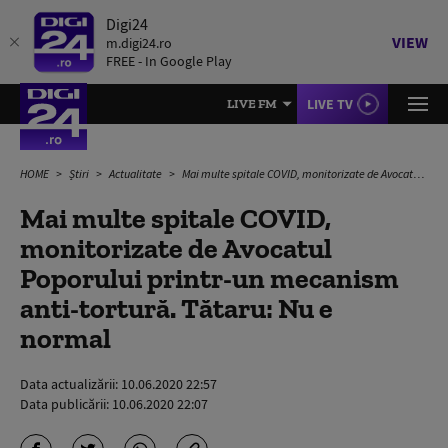
Digi24
VIEW
m.digi24.ro
FREE - In Google Play
LIVE TV
LIVE FM
HOME
Știri
Actualitate
Mai multe spitale COVID, monitorizate de Avocatul Poporului printr-un mecanism anti-tortură. Tătaru: Nu e normal
Mai multe spitale COVID,
monitorizate de Avocatul
Poporului printr-un mecanism
anti-tortură. Tătaru: Nu e
normal
Data actualizării:
10.06.2020 22:57
Data publicării:
10.06.2020 22:07