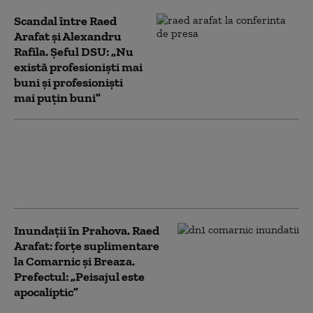
Scandal între Raed
Arafat și Alexandru
Rafila. Șeful DSU: „Nu
există profesioniști mai
buni și profesioniști
mai puțin buni”
Raed Arafat reclamă fapte „de o
gravitate deosebită” în dosarul
„presupuselor angajări fictive” de la
DSU. Acuzații aduse procurorului
Inundații în Prahova. Raed
Arafat: forțe suplimentare
la Comarnic și Breaza.
Prefectul: „Peisajul este
apocaliptic”