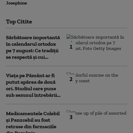
Josephine
Top Citite
Sărbătoare importantă
în calendarul ortodox
1
pe 7 august: Ce tradiții
se respectă și cui...
Viața pe Pământ ar fi
2
putut apărea de două
ori. Studiul care pune
sub semnul întrebării...
Medicamentele Colebil
3
și Panzcebil au fost
retrase din farmaciile
din România.