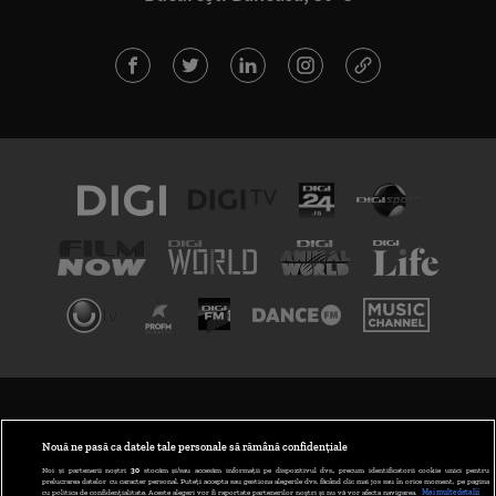
TERMENI ȘI CONDIȚII
POLITICA DE CONFIDENȚIALITATE
Nouă ne pasă ca datele tale personale să rămână confidențiale
Noi și partenerii noștri
30
stocăm și/sau accesăm informații pe dispozitivul dvs., precum identificatorii cookie unici pentru
prelucrarea datelor cu caracter personal. Puteți accepta sau gestiona alegerile dvs. făcând clic mai jos sau în orice moment, pe pagina
ABONARE DIGI TV
cu politica de confidențialitate. Aceste alegeri vor fi raportate partenerilor noștri și nu vă vor afecta navigarea.
Mai multe detalii