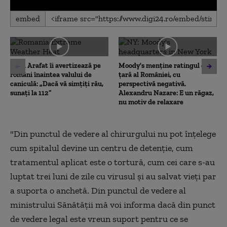
0
embed
seconds
of
0
seconds
Raed Arafat îi avertizează pe
Moody's menține ratingul de
români înaintea valului de
țară al României, cu
caniculă: „Dacă vă simțiți rău,
perspectivă negativă.
sunați la 112”
Alexandru Nazare: E un răgaz,
nu motiv de relaxare
"Din punctul de vedere al chirurgului nu pot înțelege
cum spitalul devine un centru de detenție, cum
tratamentul aplicat este o tortură, cum cei care s-au
luptat trei luni de zile cu virusul și au salvat vieți par
a suporta o anchetă. Din punctul de vedere al
ministrului Sănătății mă voi informa dacă din punct
de vedere legal este vreun suport pentru ce se