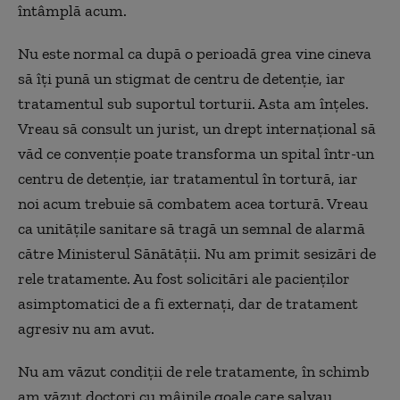
întâmplă acum.
Nu este normal ca după o perioadă grea vine cineva
să îți pună un stigmat de centru de detenție, iar
tratamentul sub suportul torturii. Asta am înțeles.
Vreau să consult un jurist, un drept internațional să
văd ce convenție poate transforma un spital într-un
centru de detenție, iar tratamentul în tortură, iar
noi acum trebuie să combatem acea tortură. Vreau
ca unitățile sanitare să tragă un semnal de alarmă
către Ministerul Sănătății. Nu am primit sesizări de
rele tratamente. Au fost solicitări ale pacienților
asimptomatici de a fi externați, dar de tratament
agresiv nu am avut.
Nu am văzut condiții de rele tratamente, în schimb
am văzut doctori cu mâinile goale care salvau