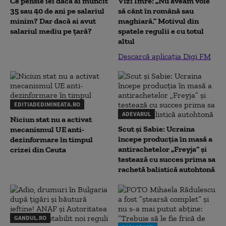
Ce pensie iei dacă ai muncit
Vizi Imre: „Nu aveam voie
35 sau 40 de ani pe salariul
să cânt în română sau
minim? Dar dacă ai avut
maghiară.” Motivul din
salariul mediu pe țară?
spatele regulii e cu totul
altul
Descarcă aplicația Digi FM
EDITIADEDIMINEATA.RO
ADEVARUL
Niciun stat nu a activat
Scut și Sabie: Ucraina
mecanismul UE anti-
începe producția în masă a
dezinformare în timpul
antirachetelor „Freyja” și
crizei din Ceuta
testează cu succes prima sa
rachetă balistică autohtonă
GANDUL.RO