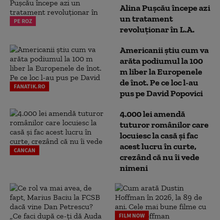
Alina Pușcău începe azi
un tratament
PE ROZ
revoluționar în L.A.
Americanii știu cum va
arăta podiumul la 100
m liber la Europenele
de înot. Pe ce loc l-au
FANATIK.RO
pus pe David Popovici
4.000 lei amendă
tuturor românilor care
locuiesc la casă și fac
acest lucru în curte,
CANCAN
crezând că nu îi vede
nimeni
FILM NOW