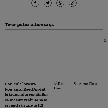
Te-ar putea interesa și:
Misiune în premieră
anunțată de Raed
Arafat: un elicopter
Black Hawk a evacuat
un rănit de pe o navă
aflată în largul Mării
Negre
Canicula lovește
România. Raed Arafat
le transmite românilor
ce măsuri trebuie să ia
și când să sune la 112