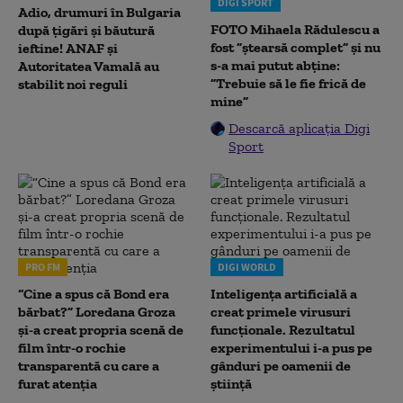
DIGI SPORT
Adio, drumuri în Bulgaria
FOTO Mihaela Rădulescu a
după țigări și băutură
fost ”ștearsă complet” și nu
ieftine! ANAF și
s-a mai putut abține:
Autoritatea Vamală au
”Trebuie să le fie frică de
stabilit noi reguli
mine”
Descarcă aplicația Digi
Sport
PRO FM
DIGI WORLD
“Cine a spus că Bond era
Inteligența artificială a
bărbat?” Loredana Groza
creat primele virusuri
și-a creat propria scenă de
funcționale. Rezultatul
film într-o rochie
experimentului i-a pus pe
transparentă cu care a
gânduri pe oamenii de
furat atenția
știință