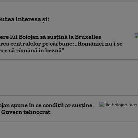
utea interesa și:
cere lui Bolojan să susțină la Bruxelles
rea centralelor pe cărbune: „României nu i se
ere să rămână în beznă”
eacție a PSD după ce
 a acuzat modificări cu
olitică la Legea ANI
lojan spune în ce condiții ar susține
 Guvern tehnocrat
, despre contestarea legii ANI la CCR:
ară o verificare. Modificările au fost