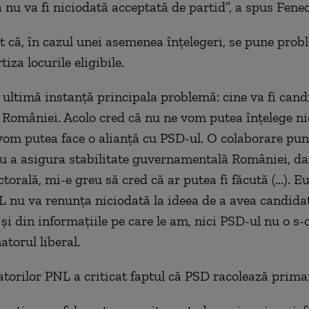
 nu va fi niciodată acceptată de partid”, a spus Fenec
at că, în cazul unei asemenea înţelegeri, se pune pro
tiza locurile eligibile.
ultimă instanţă principala problemă: cine va fi candi
 României. Acolo cred că nu ne vom putea înţelege ni
vom putea face o alianţă cu PSD-ul. O colaborare pu
ru a asigura stabilitate guvernamentală României, da
ectorală, mi-e greu să cred că ar putea fi făcută (...). E
 nu va renunţa niciodată la ideea de a avea candidat
şi din informaţiile pe care le am, nici PSD-ul nu o s-o
atorul liberal.
torilor PNL a criticat faptul că PSD racolează primari