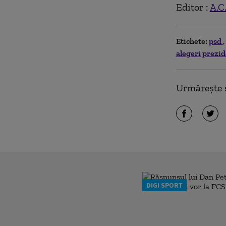
Editor :
A.C
Etichete:
psd
alegeri prezi
Urmărește ș
DIGI SPORT