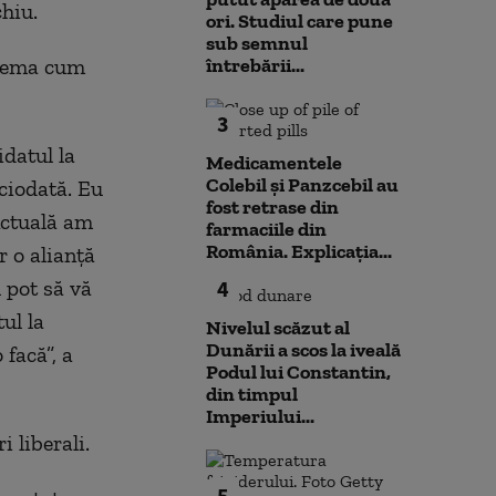
hiu.
ori. Studiul care pune
sub semnul
blema cum
întrebării...
3
datul la
Medicamentele
Colebil și Panzcebil au
ciodată. Eu
fost retrase din
nctuală am
farmaciile din
România. Explicația...
r o alianţă
u pot să vă
4
ul la
Nivelul scăzut al
Dunării a scos la iveală
 facă”, a
Podul lui Constantin,
din timpul
Imperiului...
 liberali.
5