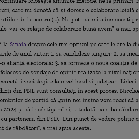
continuare foloseşte anumite metode, ne ia primari, f
ruri, care nu denotă că-şi doresc o colaborare loială ş
aţiilor de la centru (...). Nu poţi să-mi ademeneşti pr
le, vai, ce relaţie de colaborare bună avem”, a mai sp
ă la
Sinaia
despre cele trei opțiuni pe care le are la di
rile de anul viitor: 1. să candideze singuri; 2. să mea
o alianță electorală; 3. să formeze o nouă coaliție de
 folosesc de sondaje de opinie realizate la nivel nați
cercetări sociologice la nivel local și județean. Liderii
edinți din PNL sunt consultați în acest proces. Nicola
mbrilor de partid că „prin noi înșine vom reuși să
n 2024 și să le câștigăm” și, totodată, să aibă răbdare
cu partenerii din PSD. „Din punct de vedere politic 
nt de răbdători”, a mai spus acesta.