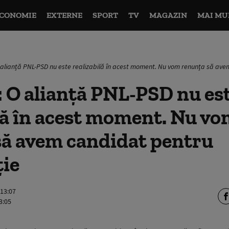
CONOMIE
EXTERNE
SPORT
TV
MAGAZIN
MAI MU
 alianță PNL-PSD nu este realizabilă în acest moment. Nu vom renunța să ave
 O alianță PNL-PSD nu es
lă în acest moment. Nu v
să avem candidat pentru
ție
 13:07
3:05