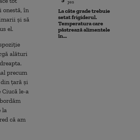
ace tot
i onestă, în
La câte grade trebuie
setat frigiderul.
imarii şi să
Temperatura care
us el.
păstrează alimentele
în...
spoziție
rgă alături
 dreapta.
onal precum
 din țară și
e Ciucă le-a
 abordăm
 la
cred că am