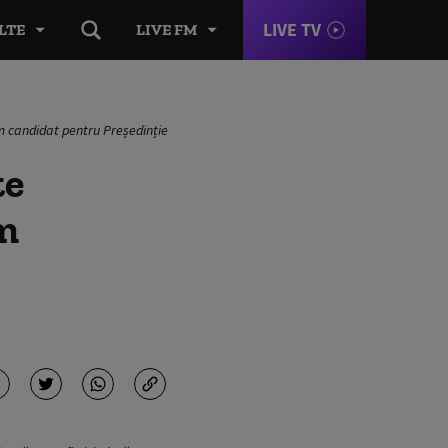
LIVE TV
LTE
LIVE FM
m candidat pentru Președinție
te
om