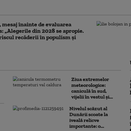
cu țintă politică
, mesaj înainte de evaluarea
: „Alegerile din 2028 se apropie.
riscul recăderii în populism și
Ziua extremelor
meteorologice:
caniculă în sud,
vijelii în vestul și...
Nivelul scăzut al
Dunării scoate la
iveală relicve
importante: o...