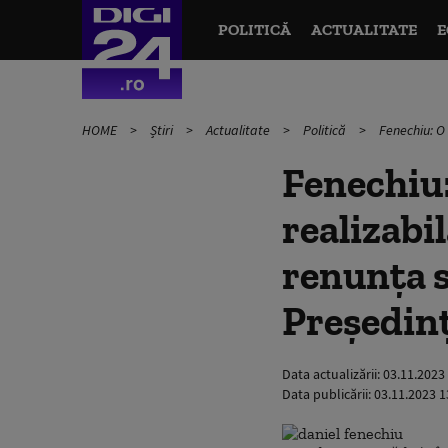
POLITICĂ
ACTUALITATE
E
HOME
Știri
Actualitate
Politică
Fenechiu: O
Fenechiu:
realizabi
renunța 
Președin
Data actualizării:
03.11.2023
Data publicării:
03.11.2023 1