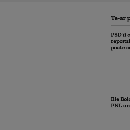
Te-ar p
PSD îi 
reporni
poate c
Prima r
Bolojan
țintă p
Ilie Bo
PNL un
Bolojan
E neces