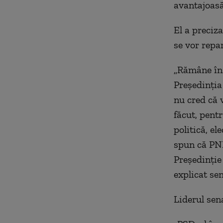
avantajoasă
El a preciz
se vor repar
„Rămâne în 
Preşedinţia
nu cred că 
făcut, pent
politică, el
spun că PNL
Preşedinţie 
explicat sen
Liderul sena