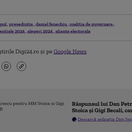
.
pnl
presedintie
daniel fenechiu
coalitia de guvernare
dentiale 2024
alegeri 2024
alianta electorala
tirile Digi24.ro și pe
Google News
Răspunsul lui Dan Pe
Stoica și Gigi Becali, ca
Descarcă aplicația Digi Sp