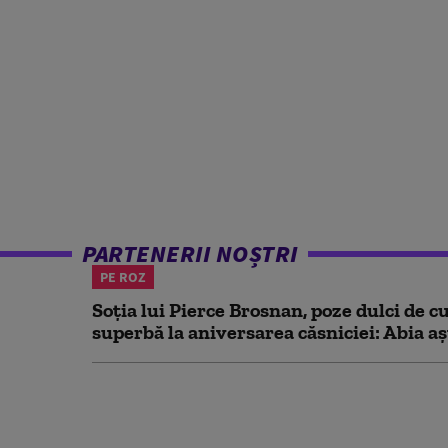
PARTENERII NOȘTRI
PE ROZ
Soția lui Pierce Brosnan, poze dulci de cu
superbă la aniversarea căsniciei: Abia aș