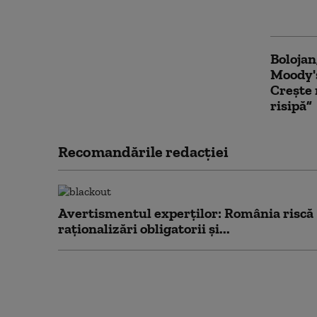
făcute 
Bolojan
Moody's
Crește 
risipă”
Recomandările redacţiei
Avertismentul experților: România riscă
raționalizări obligatorii și...