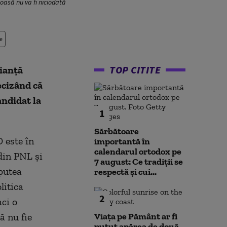
joasă nu va fi niciodată
e
TOP CITITE
lianţă
ecizând că
andidat la
1
Sărbătoare
D este în
importantă în
calendarul ortodox pe
din PNL şi
7 august: Ce tradiții se
putea
respectă și cui...
litica
2
ci o
ă nu fie
Viața pe Pământ ar fi
putut apărea de două