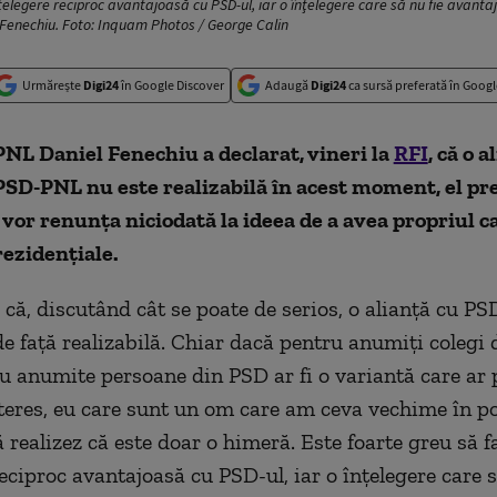
nţelegere reciproc avantajoasă cu PSD-ul, iar o înţelegere care să nu fie avanta
 Fenechiu. Foto: Inquam Photos / George Calin
Urmărește
Digi24
în Google Discover
Adaugă
Digi24
ca sursă preferată în Googl
NL Daniel Fenechiu a declarat, vineri la
RFI
, că o a
PSD-PNL nu este realizabilă în acest moment, el pr
u vor renunţa niciodată la ideea de a avea propriul c
rezidenţiale.
 că, discutând cât se poate de serios, o alianţă cu PS
 faţă realizabilă. Chiar dacă pentru anumiţi colegi 
u anumite persoane din PSD ar fi o variantă care ar 
teres, eu care sunt un om care am ceva vechime în po
realizez că este doar o himeră. Este foarte greu să fa
eciproc avantajoasă cu PSD-ul, iar o înţelegere care s