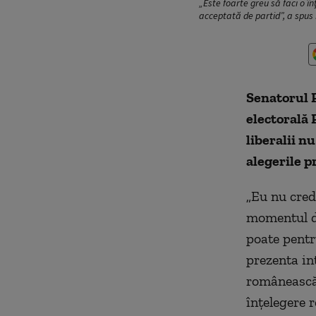
„Este foarte greu să faci o î
acceptată de partid”, a spus
Senatorul P
electorală 
liberalii n
alegerile p
„Eu nu cred
momentul de
poate pentr
prezenta in
românească 
înţelegere r