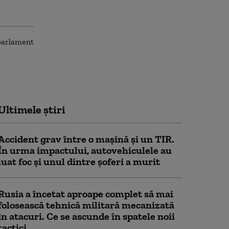
Ultimele știri
Accident grav între o mașină și un TIR.
În urma impactului, autovehiculele au
luat foc și unul dintre șoferi a murit
Rusia a încetat aproape complet să mai
folosească tehnică militară mecanizată
în atacuri. Ce se ascunde în spatele noii
tactici