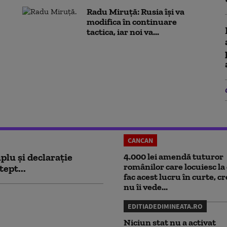
Radu Miruță: Rusia își va
modifica în continuare
tactica, iar noi va...
CANCAN
plu și declarație
4.000 lei amendă tuturor
românilor care locuiesc la 
tept...
fac acest lucru în curte, c
nu îi vede...
EDITIADEDIMINEATA.RO
Niciun stat nu a activat