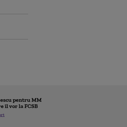
trescu pentru MM
re îl vor la FCSB
ort