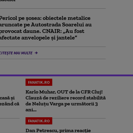
Pericol pe șosea: obiectele metalice
aruncate pe Autostrada Soarelui au
provocat daune. CNAIR: „Au fost
afectate anvelopele și jantele”
CITEȘTE MAI MULTE
FANATIK.RO
Karlo Muhar, OUT de la CFR Cluj!
casă și
Clauză de reziliere record stabilită
rezând că
de Neluțu Varga pe următorii 3
ani...
FANATIK.RO
Dan Petrescu, prima reacție