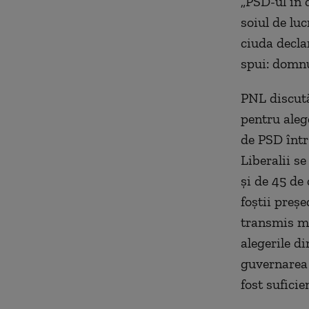
„PSD-ul în 
soiul de luc
ciuda declar
spui: domnu
PNL discut
pentru alege
de PSD într-
Liberalii se
și de 45 de 
foștii preș
transmis me
alegerile di
guvernarea 
fost suficie