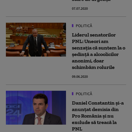
07.07.2020
POLITICĂ
Liderul senatorilor
PNL: Uneori am
senzaţia că suntem la o
şedinţă a alcoolicilor
anonimi, doar
schimbăm rolurile
09.06.2020
POLITICĂ
Daniel Constantin și-a
anunțat demisia din
Pro România și nu
exclude să treacă la
PNL