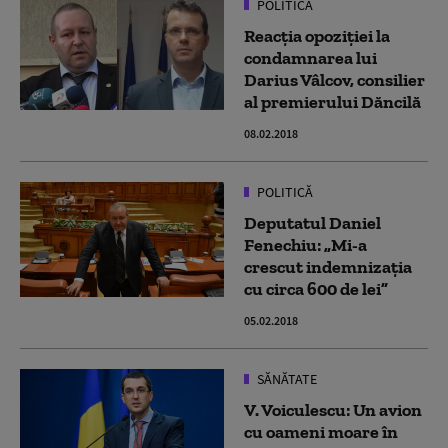
POLITICĂ
Reacția opoziției la
condamnarea lui
Darius Vâlcov, consilier
al premierului Dăncilă
08.02.2018
POLITICĂ
Deputatul Daniel
Fenechiu: „Mi-a
crescut indemnizația
cu circa 600 de lei”
05.02.2018
SĂNĂTATE
V. Voiculescu: Un avion
cu oameni moare în