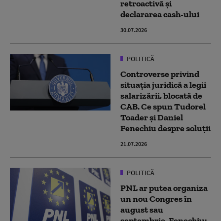
retroactivă și
declararea cash-ului
30.07.2026
POLITICĂ
Controverse privind
situația juridică a legii
salarizării, blocată de
CAB. Ce spun Tudorel
Toader și Daniel
Fenechiu despre soluții
21.07.2026
POLITICĂ
PNL ar putea organiza
un nou Congres în
august sau
septembrie. Fenechiu: