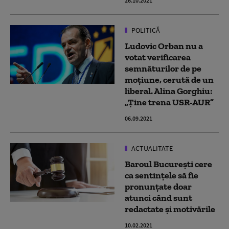
26.10.2021
POLITICĂ
Ludovic Orban nu a
votat verificarea
semnăturilor de pe
moțiune, cerută de un
liberal. Alina Gorghiu:
„Ține trena USR-AUR”
06.09.2021
ACTUALITATE
Baroul București cere
ca sentințele să fie
pronunțate doar
atunci când sunt
redactate și motivările
10.02.2021