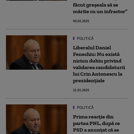
făcut greșeala să se
mărite cu un infractor”
06.02.2025
POLITICĂ
Liberalul Daniel
Fenechiu: Nu există
niciun dubiu privind
validarea candidaturii
lui Crin Antonescu la
prezidențiale
21.01.2025
POLITICĂ
Prima reacție din
partea PNL, după ce
PSD a anunțat că se