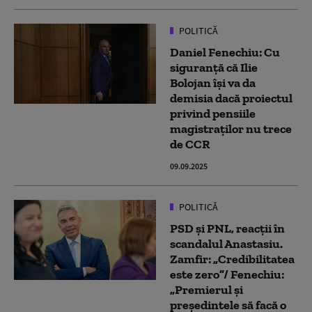
POLITICĂ
Daniel Fenechiu: Cu
siguranță că Ilie
Bolojan își va da
demisia dacă proiectul
privind pensiile
magistraților nu trece
de CCR
09.09.2025
POLITICĂ
PSD și PNL, reacții în
scandalul Anastasiu.
Zamfir: „Credibilitatea
este zero”/ Fenechiu:
„Premierul și
președintele să facă o