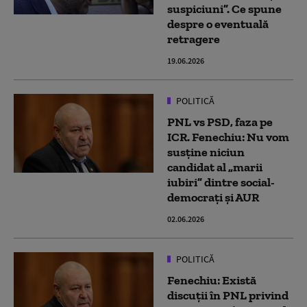
suspiciuni”. Ce spune
despre o eventuală
retragere
19.06.2026
POLITICĂ
PNL vs PSD, faza pe
ICR. Fenechiu: Nu vom
susţine niciun
candidat al „marii
iubiri” dintre social-
democrați și AUR
02.06.2026
POLITICĂ
Fenechiu: Există
discuţii în PNL privind