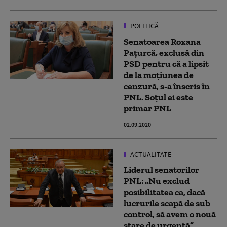
POLITICĂ
Senatoarea Roxana
Pațurcă, exclusă din
PSD pentru că a lipsit
de la moțiunea de
cenzură, s-a înscris în
PNL. Soțul ei este
primar PNL
02.09.2020
ACTUALITATE
Liderul senatorilor
PNL: „Nu exclud
posibilitatea ca, dacă
lucrurile scapă de sub
control, să avem o nouă
stare de urgență”