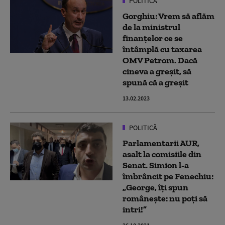
POLITICĂ
Gorghiu: Vrem să aflăm
de la ministrul
finanțelor ce se
întâmplă cu taxarea
OMV Petrom. Dacă
cineva a greșit, să
spună că a greșit
13.02.2023
POLITICĂ
Parlamentarii AUR,
asalt la comisiile din
Senat. Simion l-a
îmbrâncit pe Fenechiu:
„George, îți spun
românește: nu poți să
intri!”