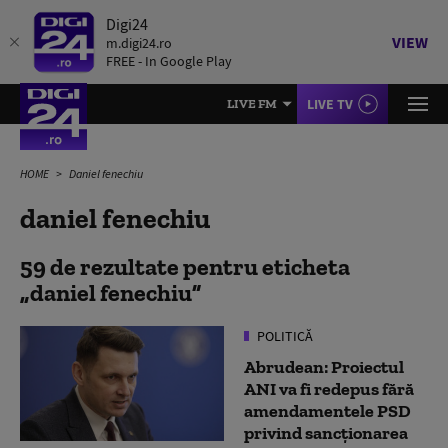
Digi24
VIEW
m.digi24.ro
FREE - In Google Play
LIVE TV
LIVE FM
HOME
Daniel fenechiu
daniel fenechiu
59 de rezultate pentru eticheta
daniel fenechiu
POLITICĂ
Abrudean: Proiectul
ANI va fi redepus fără
amendamentele PSD
privind sancționarea