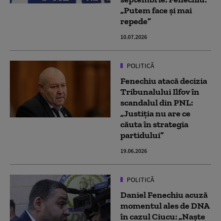
„Putem face și mai
repede”
10.07.2026
POLITICĂ
Fenechiu atacă decizia
Tribunalului Ilfov în
scandalul din PNL:
„Justiția nu are ce
căuta în strategia
partidului”
19.06.2026
POLITICĂ
Daniel Fenechiu acuză
momentul ales de DNA
în cazul Ciucu: „Naște