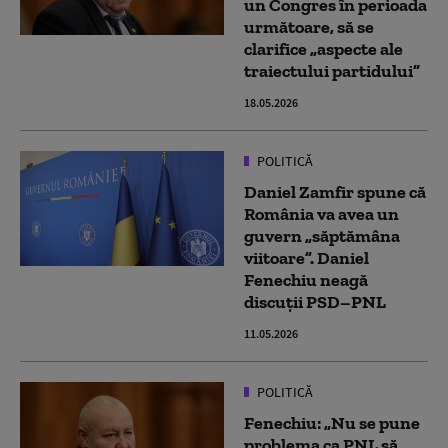
un Congres în perioada
următoare, să se
clarifice „aspecte ale
traiectului partidului”
18.05.2026
POLITICĂ
Daniel Zamfir spune că
România va avea un
guvern „săptămâna
viitoare”. Daniel
Fenechiu neagă
discuții PSD–PNL
11.05.2026
POLITICĂ
Fenechiu: „Nu se pune
problema ca PNL să