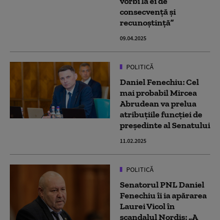
vorbi la ei de
consecvență și
recunoștință”
09.04.2025
POLITICĂ
Daniel Fenechiu: Cel
mai probabil Mircea
Abrudean va prelua
atribuţiile funcţiei de
preşedinte al Senatului
11.02.2025
POLITICĂ
Senatorul PNL Daniel
Fenechiu îi ia apărarea
Laurei Vicol în
scandalul Nordis: „A