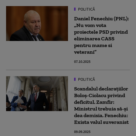
POLITICĂ
Daniel Fenechiu (PNL):
„Nu vom vota
proiectele PSD privind
eliminarea CASS
pentru mame si
veterani”
07.10.2025
POLITICĂ
Scandalul declarațiilor
Boloș-Ciolacu privind
deficitul. Zamfir:
Ministrul trebuia să-și
dea demisia. Fenechiu:
Exista valul suveranist
09.09.2025