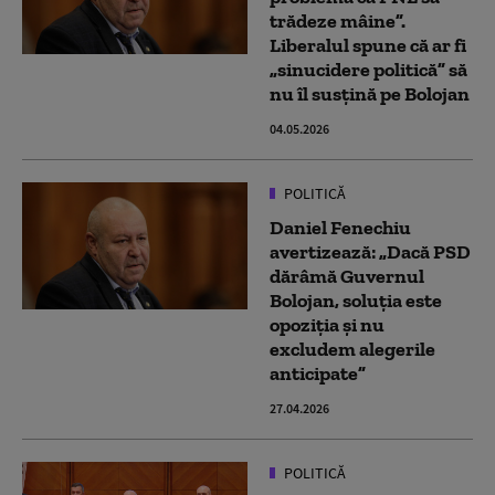
trădeze mâine”.
Liberalul spune că ar fi
„sinucidere politică” să
nu îl susțină pe Bolojan
04.05.2026
POLITICĂ
Daniel Fenechiu
avertizează: „Dacă PSD
dărâmă Guvernul
Bolojan, soluția este
opoziția și nu
excludem alegerile
anticipate”
27.04.2026
POLITICĂ