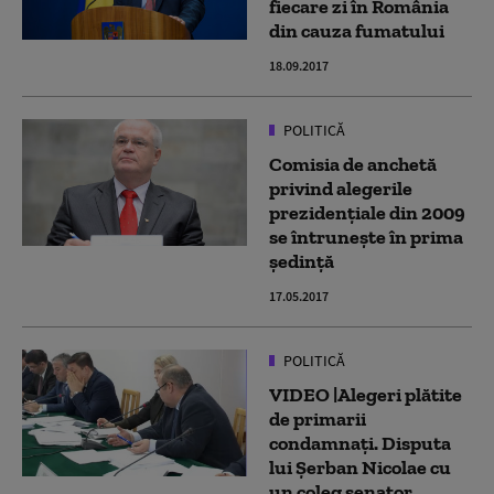
fiecare zi în România
din cauza fumatului
18.09.2017
POLITICĂ
Comisia de anchetă
privind alegerile
prezidenţiale din 2009
se întruneşte în prima
şedinţă
17.05.2017
POLITICĂ
VIDEO |Alegeri plătite
de primarii
condamnaţi. Disputa
lui Șerban Nicolae cu
un coleg senator