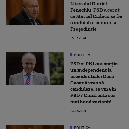
Liberalul Daniel
Fenechiu: PSD a cerut
ca Marcel Ciolacu să fie
candidatul comun la
Preşedinţie
15.02.2024
POLITICĂ
PSD și PNL nu susțin
un independent la
prezidențiale: Dacă
Geoană vrea să
candideze, să vină în
PSD / Ciucă este cea
mai bună variantă
13.02.2024
POLITICĂ