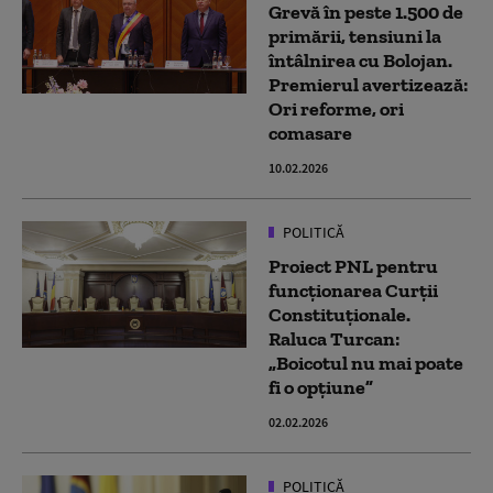
Grevă în peste 1.500 de
primării, tensiuni la
întâlnirea cu Bolojan.
Premierul avertizează:
Ori reforme, ori
comasare
10.02.2026
POLITICĂ
Proiect PNL pentru
funcționarea Curții
Constituționale.
Raluca Turcan:
„Boicotul nu mai poate
fi o opţiune”
02.02.2026
POLITICĂ