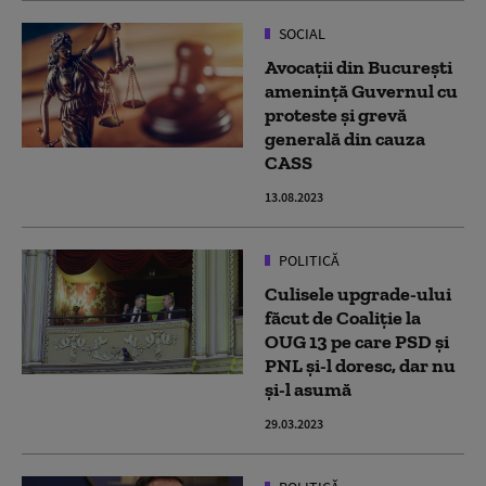
SOCIAL
Avocaţii din București
amenință Guvernul cu
proteste și grevă
generală din cauza
CASS
13.08.2023
POLITICĂ
Culisele upgrade-ului
făcut de Coaliție la
OUG 13 pe care PSD și
PNL și-l doresc, dar nu
și-l asumă
29.03.2023