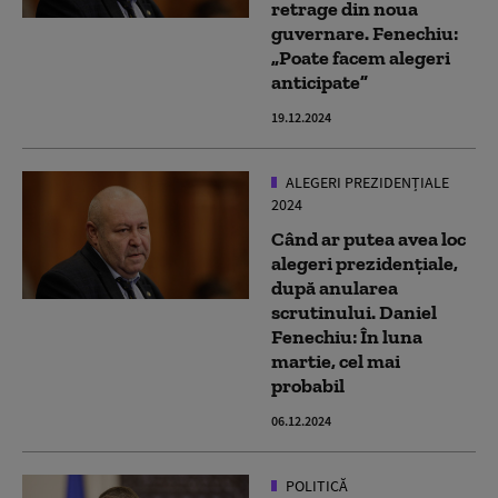
retrage din noua
guvernare. Fenechiu:
„Poate facem alegeri
anticipate”
19.12.2024
ALEGERI PREZIDENȚIALE
2024
Când ar putea avea loc
alegeri prezidențiale,
după anularea
scrutinului. Daniel
Fenechiu: În luna
martie, cel mai
probabil
06.12.2024
POLITICĂ