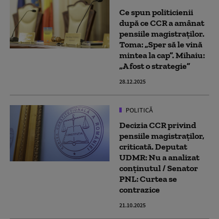
Ce spun politicienii
după ce CCR a amânat
pensiile magistraților.
Toma: „Sper să le vină
mintea la cap”. Mihaiu:
„A fost o strategie”
28.12.2025
POLITICĂ
Decizia CCR privind
pensiile magistraților,
criticată. Deputat
UDMR: Nu a analizat
conținutul / Senator
PNL: Curtea se
contrazice
21.10.2025