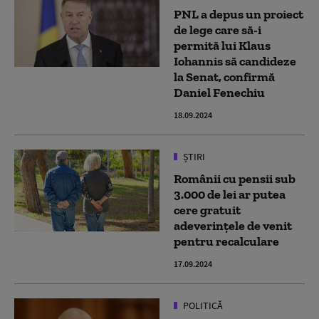
PNL a depus un proiect
de lege care să-i
permită lui Klaus
Iohannis să candideze
la Senat, confirmă
Daniel Fenechiu
18.09.2024
ȘTIRI
Românii cu pensii sub
3.000 de lei ar putea
cere gratuit
adeverințele de venit
pentru recalculare
17.09.2024
POLITICĂ