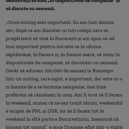
democraţii să stea „în dispozitivele de campanie” şi
să discute cu oamenii.
„Orice miting este important. Eu am luat decizia
ieri, după ce am discutat cu toţi colegii care se
pregătiseră să vină în Bucureşti şi am spus că cel
mai important pentru noi este ca în ultima
săptămână, în fiecare zi, în fiecare seară, să stăm în
dispozitivele de campanie, să discutăm cu oamenii.
Decât să aducem 100.000 de oameni la Romexpo
într-un miting, care sigur, e important, dar este cu o
zi înainte de a se termina campania, mai bine
preferăm să rămânem în oraş. Am fi vrut să îl facem
în weekend, numai că ne-am trezit târziu, weekendul
e ocupat de PNL şi USR, iar să îl facem tot în
weekend în altă parte a Bucureştiului, înseamnă că
blocam tot oraşul”, a spus Dragnea aflat într-o vizită