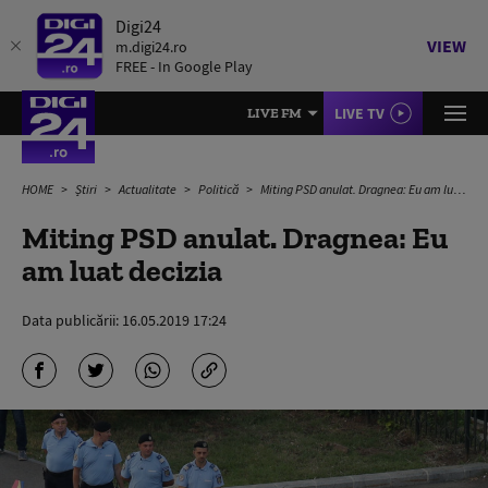
Digi24
VIEW
m.digi24.ro
FREE - In Google Play
LIVE TV
LIVE FM
HOME
Știri
Actualitate
Politică
Miting PSD anulat. Dragnea: Eu am luat decizia
Miting PSD anulat. Dragnea: Eu
am luat decizia
Data publicării:
16.05.2019 17:24