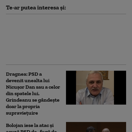
Te-ar putea interesa și:
Dragnea spune că doi
lideri PSD l-au vizitat
înainte de a da jos
Guvernul Bolojan: Au
spus: „E rezolvat, și cu
Nicușor Dan e vorbit”
Dragnea: PSD a
devenit unealta lui
Nicuşor Dan sau a celor
din spatele lui.
Grindeanu se gândește
doar la propria
supravieţuire
Bolojan iese la atac și
acuză PSD de „fugă de