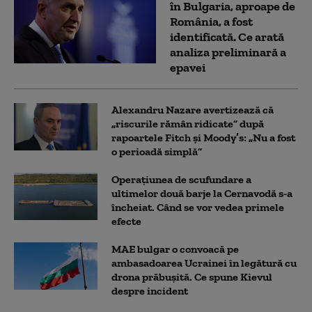
în Bulgaria, aproape de
România, a fost
identificată. Ce arată
analiza preliminară a
epavei
Alexandru Nazare avertizează că
„riscurile rămân ridicate” după
rapoartele Fitch și Moody’s: „Nu a fost
o perioadă simplă”
Operațiunea de scufundare a
ultimelor două barje la Cernavodă s-a
încheiat. Când se vor vedea primele
efecte
MAE bulgar o convoacă pe
ambasadoarea Ucrainei în legătură cu
drona prăbuşită. Ce spune Kievul
despre incident