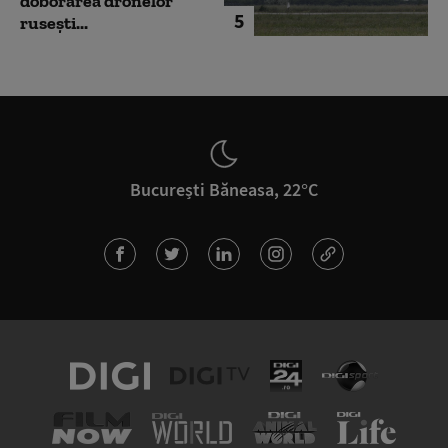
doborârea dronelor
5
rusești...
București Băneasa, 22°C