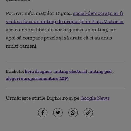
Potrivit informațiilor Digi24,
social-democrații ar fi
vrut să facă un miting de proporții în Piața Victoriei
,
acolo unde și liberalii vor organiza un miting, iar
apoi să compare pozele și să arate că ei au adus
mulți oameni.
Etichete:
liviu dragnea
miting electoral
miting psd
alegeri europarlamentare 2019
Urmărește știrile Digi24.ro și pe
Google News