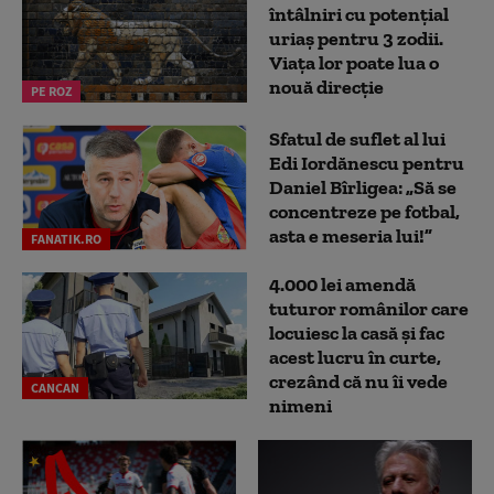
întâlniri cu potențial
uriaș pentru 3 zodii.
Viața lor poate lua o
nouă direcție
PE ROZ
Sfatul de suflet al lui
Edi Iordănescu pentru
Daniel Bîrligea: „Să se
concentreze pe fotbal,
asta e meseria lui!”
FANATIK.RO
4.000 lei amendă
tuturor românilor care
locuiesc la casă și fac
acest lucru în curte,
crezând că nu îi vede
CANCAN
nimeni