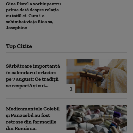
Gina Pistol a vorbit pentru
prima dată despre relația
cu tatăl ei. Cum i-a
schimbat viața fiica sa,
Josephine
Top Citite
Sărbătoare importantă
în calendarul ortodox
pe 7 august: Ce tradiții
se respectă și cui...
1
Medicamentele Colebil
și Panzcebil au fost
retrase din farmaciile
din România.