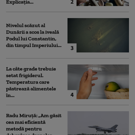
2
Explicația...
Nivelul scăzut al
Dunării a scos la iveală
Podul lui Constantin,
din timpul Imperiului...
3
La câte grade trebuie
setat frigiderul.
Temperatura care
păstrează alimentele
4
în...
Radu Miruță: „Am găsit
cea mai eficientă
metodă pentru