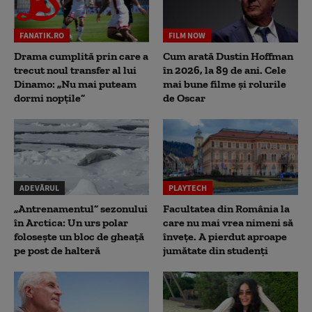
FANATIK.RO
FILM NOW
Drama cumplită prin care a
Cum arată Dustin Hoffman
trecut noul transfer al lui
în 2026, la 89 de ani. Cele
Dinamo: „Nu mai puteam
mai bune filme și rolurile
dormi nopțile”
de Oscar
ADEVĂRUL
PLAYTECH
„Antrenamentul” sezonului
Facultatea din România la
în Arctica: Un urs polar
care nu mai vrea nimeni să
folosește un bloc de gheață
înveţe. A pierdut aproape
pe post de halteră
jumătate din studenţi