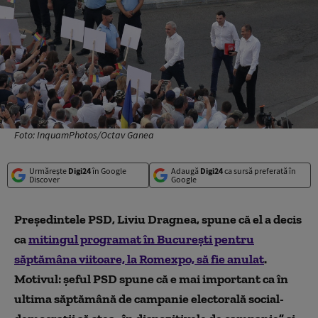
Foto: InquamPhotos/Octav Ganea
Urmărește
Digi24
în Google
Adaugă
Digi24
ca sursă preferată în
Discover
Google
Preşedintele PSD, Liviu Dragnea, spune că el a decis
ca
mitingul programat în Bucureşti pentru
săptămâna viitoare, la Romexpo, să fie anulat
.
Motivul: șeful PSD spune că e mai important ca în
ultima săptămână de campanie electorală social-