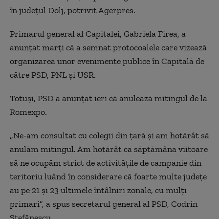
în judeţul Dolj, potrivit Agerpres.
Primarul general al Capitalei, Gabriela Firea, a
anunţat marţi că a semnat protocoalele care vizează
organizarea unor evenimente publice în Capitală de
către PSD, PNL şi USR.
Totuși, PSD a anunțat ieri că anulează mitingul de la
Romexpo.
„Ne-am consultat cu colegii din ţară şi am hotărât să
anulăm mitingul. Am hotărât ca săptămâna viitoare
să ne ocupăm strict de activităţile de campanie din
teritoriu luând în considerare că foarte multe judeţe
au pe 21 şi 23 ultimele întâlniri zonale, cu mulţi
primari”, a spus secretarul general al PSD, Codrin
Ştefănescu.