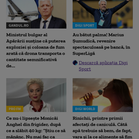
GANDUL.RO
DIGI SPORT
Ministrul bulgar al
Au bătut palma! Marius
Apărării susține că puterea
Șumudică, revenire
exploziei și coloana de fum
spectaculoasă pe bancă, în
arată că drona transporta o
SuperLigă
cantitate semnificativă
Descarcă aplicația Digi
de...
Sport
PRO FM
DIGI WORLD
Ce nu-i lipsește Monicăi
Rinichii, printre primii
Anghel din frigider, după
afectați de caniculă. Câtă
ce a slăbit 40 kg: “Știu ce să
apă trebuie să bem, de fapt,
mănânc. Nu mai fac ca
vara și la ce alimente să fim