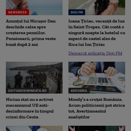
NEWSWEEK
DIGI FM
Anunțul lui Nicușor Dan
Ioana Țiriac, vacanță de lux
deschide calea spre
în Saint-Tropez. Cât costă o
creșterea pensiilor.
singură noapte la hotelul cu
Pensionarii, prima veste
aspect de castel ales de
bună după 2 ani
fiica lui Ion Țiriac
Descarcă aplicația Digi FM
EDITIADEDIMINEATA.RO
ADEVARUL
Niciun stat nu a activat
Moody’s a cruțat România.
mecanismul UE anti-
Acum politicienii pot strica
dezinformare în timpul
tot. Avertismentul
crizei din Ceuta
analiștilor