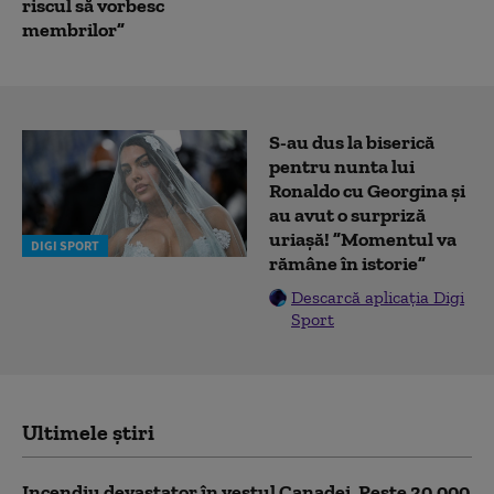
riscul să vorbesc
membrilor”
S-au dus la biserică
pentru nunta lui
Ronaldo cu Georgina și
au avut o surpriză
uriașă! ”Momentul va
DIGI SPORT
rămâne în istorie”
Descarcă aplicația Digi
Sport
Ultimele știri
Incendiu devastator în vestul Canadei. Peste 20.000