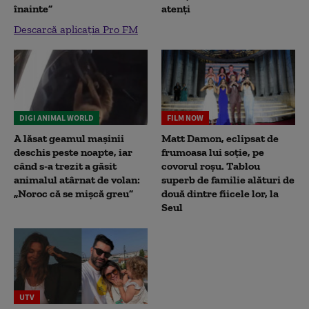
înainte”
atenți
Descarcă aplicația Pro FM
DIGI ANIMAL WORLD
FILM NOW
A lăsat geamul mașinii
Matt Damon, eclipsat de
deschis peste noapte, iar
frumoasa lui soție, pe
când s-a trezit a găsit
covorul roșu. Tablou
animalul atârnat de volan:
superb de familie alături de
„Noroc că se mișcă greu”
două dintre fiicele lor, la
Seul
UTV