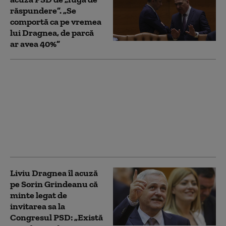
răspundere”. „Se
comportă ca pe vremea
lui Dragnea, de parcă
ar avea 40%”
Fritz îl atacă pe
Grindeanu: „E absolut
halucinant cum
premierul OUG 13 îl
folosește acum pe
Dragnea ca un fel de
sperietoare”
Liviu Dragnea îl acuză
pe Sorin Grindeanu că
minte legat de
invitarea sa la
Congresul PSD: „Există