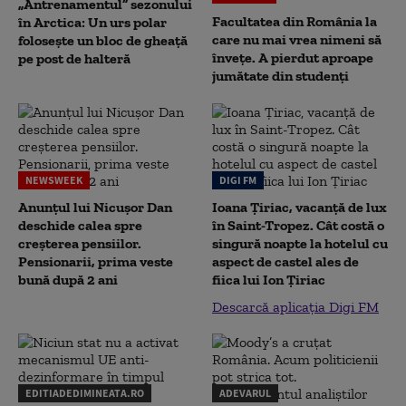
„Antrenamentul” sezonului
Facultatea din România la
în Arctica: Un urs polar
care nu mai vrea nimeni să
folosește un bloc de gheață
înveţe. A pierdut aproape
pe post de halteră
jumătate din studenţi
NEWSWEEK
DIGI FM
Anunțul lui Nicușor Dan
Ioana Țiriac, vacanță de lux
deschide calea spre
în Saint-Tropez. Cât costă o
creșterea pensiilor.
singură noapte la hotelul cu
Pensionarii, prima veste
aspect de castel ales de
bună după 2 ani
fiica lui Ion Țiriac
Descarcă aplicația Digi FM
EDITIADEDIMINEATA.RO
ADEVARUL