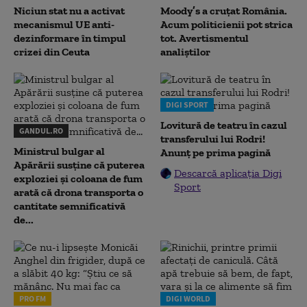
Niciun stat nu a activat
Moody’s a cruțat România.
mecanismul UE anti-
Acum politicienii pot strica
dezinformare în timpul
tot. Avertismentul
crizei din Ceuta
analiștilor
DIGI SPORT
Lovitură de teatru în cazul
GANDUL.RO
transferului lui Rodri!
Ministrul bulgar al
Anunț pe prima pagină
Apărării susține că puterea
Descarcă aplicația Digi
exploziei și coloana de fum
Sport
arată că drona transporta o
cantitate semnificativă
de...
PRO FM
DIGI WORLD