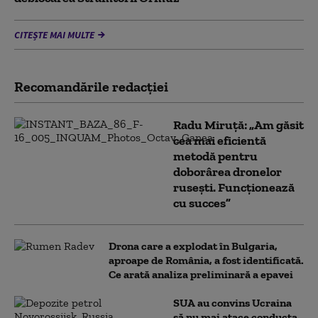
CITEȘTE MAI MULTE
Recomandările redacţiei
Radu Miruță: „Am găsit
cea mai eficientă
metodă pentru
doborârea dronelor
rusești. Funcționează
cu succes”
Drona care a explodat în Bulgaria,
aproape de România, a fost identificată.
Ce arată analiza preliminară a epavei
SUA au convins Ucraina
să nu mai atace conducta