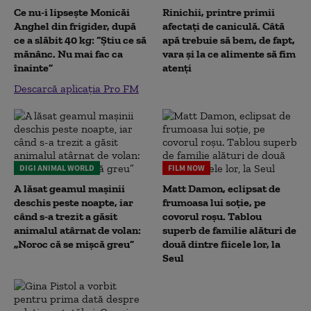
Ce nu-i lipsește Monicăi
Rinichii, printre primii
Anghel din frigider, după
afectați de caniculă. Câtă
ce a slăbit 40 kg: “Știu ce să
apă trebuie să bem, de fapt,
mănânc. Nu mai fac ca
vara și la ce alimente să fim
înainte”
atenți
Descarcă aplicația Pro FM
DIGI ANIMAL WORLD
FILM NOW
A lăsat geamul mașinii
Matt Damon, eclipsat de
deschis peste noapte, iar
frumoasa lui soție, pe
când s-a trezit a găsit
covorul roșu. Tablou
animalul atârnat de volan:
superb de familie alături de
„Noroc că se mișcă greu”
două dintre fiicele lor, la
Seul