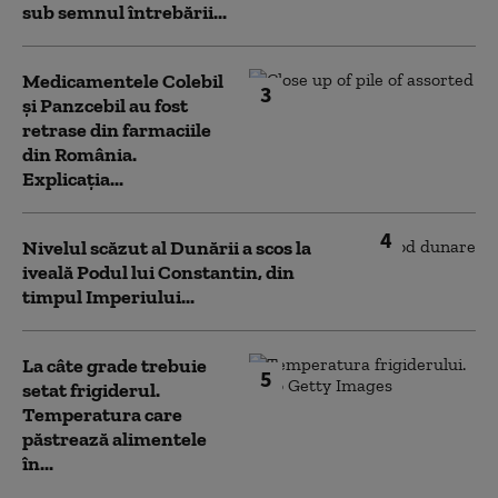
sub semnul întrebării...
Medicamentele Colebil
3
și Panzcebil au fost
retrase din farmaciile
din România.
Explicația...
4
Nivelul scăzut al Dunării a scos la
iveală Podul lui Constantin, din
timpul Imperiului...
La câte grade trebuie
5
setat frigiderul.
Temperatura care
păstrează alimentele
în...