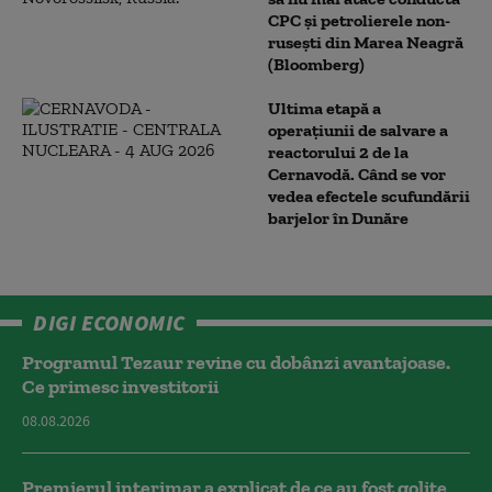
CPC şi petrolierele non-
ruseşti din Marea Neagră
(Bloomberg)
Ultima etapă a
operațiunii de salvare a
reactorului 2 de la
Cernavodă. Când se vor
vedea efectele scufundării
barjelor în Dunăre
DIGI ECONOMIC
Programul Tezaur revine cu dobânzi avantajoase.
Ce primesc investitorii
08.08.2026
Premierul interimar a explicat de ce au fost golite