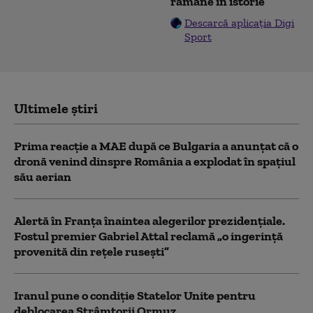
rămâne în istorie”
Descarcă aplicația Digi
Sport
Ultimele știri
Prima reacție a MAE după ce Bulgaria a anunţat că o
dronă venind dinspre România a explodat în spaţiul
său aerian
Alertă în Franța înaintea alegerilor prezidențiale.
Fostul premier Gabriel Attal reclamă „o ingerință
provenită din rețele rusești”
Iranul pune o condiție Statelor Unite pentru
deblocarea Strâmtorii Ormuz