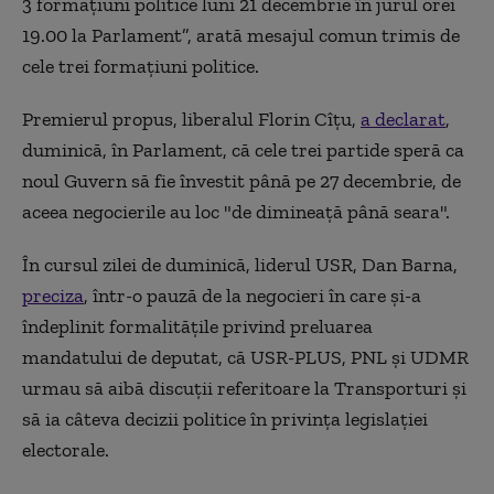
3 formațiuni politice luni 21 decembrie în jurul orei
19.00 la Parlament”, arată mesajul comun trimis de
cele trei formațiuni politice.
Premierul propus, liberalul Florin Cîțu,
a declarat
,
duminică, în Parlament, că cele trei partide speră ca
noul Guvern să fie învestit până pe 27 decembrie, de
aceea negocierile au loc "de dimineaţă până seara".
În cursul zilei de duminică, liderul USR, Dan Barna,
preciza
, într-o pauză de la negocieri în care și-a
îndeplinit formalitățile privind preluarea
mandatului de deputat, că USR-PLUS, PNL şi UDMR
urmau să aibă discuţii referitoare la Transporturi şi
să ia câteva decizii politice în privinţa legislaţiei
electorale.