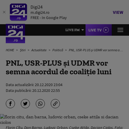
Digi24
VIEW
m.digi24.ro
FREE - In Google Play
LIVE TV
LIVE FM
HOME
Știri
Actualitate
Politică
PNL, USR-PLUS și UDMR vor semna acordul de coaliție luni
PNL, USR-PLUS și UDMR vor
semna acordul de coaliție luni
Data actualizării:
20.12.2020 23:04
Data publicării:
20.12.2020 22:55
Florin Cîțu, Dan Barna, Ludovic Orban, Cseke Attila, Dacian Cioloș. Foto: