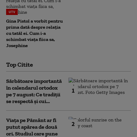
UTV
Gina Pistol a vorbit pentru
prima dată despre relația
cu tatăl ei. Cum i-a
schimbat viața fiica sa,
Josephine
Top Citite
Sărbătoare importantă
în calendarul ortodox
1
pe 7 august: Ce tradiții
se respectă și cui...
Viața pe Pământ ar fi
2
putut apărea de două
ori. Studiul care pune