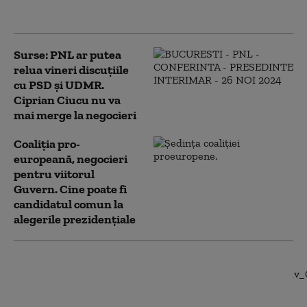
2027
Surse: PNL ar putea
relua vineri discuțiile
cu PSD și UDMR.
Ciprian Ciucu nu va
mai merge la negocieri
Coaliția pro-
europeană, negocieri
pentru viitorul
Guvern. Cine poate fi
candidatul comun la
alegerile prezidențiale
Nicolae Ciucă a
demisionat.
Președintele Klaus