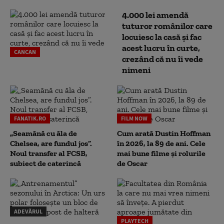
4.000 lei amendă
tuturor românilor care
locuiesc la casă și fac
acest lucru în curte,
CANCAN
crezând că nu îi vede
nimeni
FANATIK.RO
FILM NOW
„Seamănă cu ăla de
Cum arată Dustin Hoffman
Chelsea, are fundul jos”.
în 2026, la 89 de ani. Cele
Noul transfer al FCSB,
mai bune filme și rolurile
subiect de caterincă
de Oscar
ADEVĂRUL
PLAYTECH