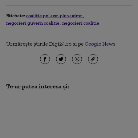
Etichete:
coalitie pnl-usr-plus-udmr
negocieri guvern coalitie
negocieri coalitie
Urmărește știrile Digi24.ro și pe
Google News
Te-ar putea interesa și:
Concluziile lui Nicușor
Dan după consultările
informale: Noul Guvern
va avea ca obiectiv până
în septembrie să
propună bugetul pe