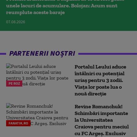
unele lacuri de acumulare. Bolojan: Acum sunt
reumplute aceste baraje
07.08.2026
PARTENERII NOȘTRI
Portalul Leului aduce
întâlniri cu potențial
uriaș pentru 3 zodii.
PE ROZ
Viața lor poate lua o
nouă direcție
Revine Romanchuk!
Schimbări importante
la Universitatea
FANATIK.RO
Craiova pentru meciul
cu FC Argeş. Exclusiv