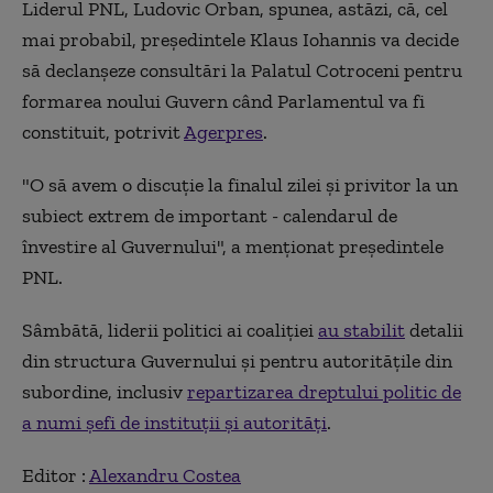
Liderul PNL, Ludovic Orban, spunea, astăzi, că, cel
mai probabil, preşedintele Klaus Iohannis va decide
să declanşeze consultări la Palatul Cotroceni pentru
formarea noului Guvern când Parlamentul va fi
constituit, potrivit
Agerpres
.
"O să avem o discuţie la finalul zilei şi privitor la un
subiect extrem de important - calendarul de
învestire al Guvernului", a menţionat preşedintele
PNL.
Sâmbătă, liderii politici ai coaliției
au stabilit
detalii
din structura Guvernului și pentru autoritățile din
subordine, inclusiv
repartizarea dreptului politic de
a numi șefi de instituții și autorități
.
Editor :
Alexandru Costea