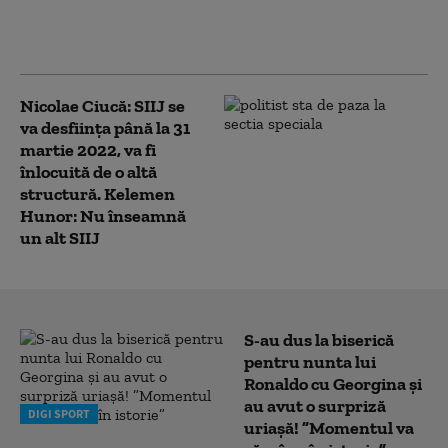
Iohannis l-a numit
premier interimar pe
Cătălin Predoiu
Nicolae Ciucă: SIIJ se
va desființa până la 31
martie 2022, va fi
înlocuită de o altă
structură. Kelemen
Hunor: Nu înseamnă
un alt SIIJ
S-au dus la biserică
pentru nunta lui
Ronaldo cu Georgina și
au avut o surpriză
DIGI SPORT
uriașă! ”Momentul va