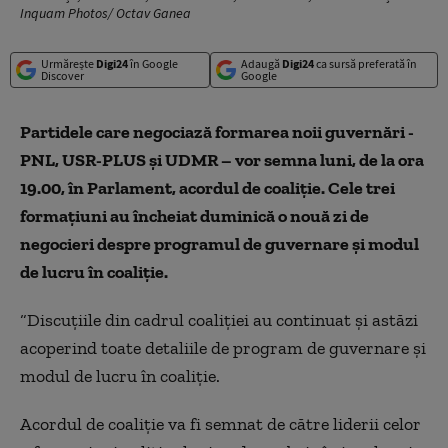
Inquam Photos/ Octav Ganea
Urmărește
Digi24
în Google
Adaugă
Digi24
ca sursă preferată în
Discover
Google
Partidele care negociază formarea noii guvernări -
PNL, USR-PLUS și UDMR – vor semna luni, de la ora
19.00, în Parlament, acordul de coaliție. Cele trei
formațiuni au încheiat duminică o nouă zi de
negocieri despre programul de guvernare și modul
de lucru în coaliție.
“Discuțiile din cadrul coaliției au continuat și astăzi
acoperind toate detaliile de program de guvernare și
modul de lucru în coaliție.
Acordul de coaliție va fi semnat de către liderii celor