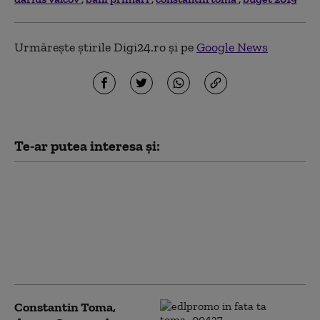
Urmărește știrile Digi24.ro și pe
Google News
Te-ar putea interesa și:
Constantin Toma
critică PSD: „Au
răsturnat Guvernul şi
nu au pus nimic în loc.
Nu sunt în stare să
creeze stabilitate”
Constantin Toma,