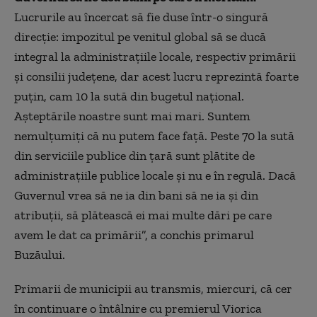
Lucrurile au
î
ncercat să fie duse într-o singură
direcţie: impozitul pe venitul global să se ducă
integral la administraţiile locale, respectiv primării
şi consilii jude
ț
ene, dar acest lucru reprezintă foarte
pu
ț
in, cam 10 la sută din bugetul naţional.
Aşteptările noastre sunt mai mari. Suntem
nemul
ț
umiţi că nu putem face faţă. Peste 70 la sută
din serviciile publice din ţară sunt plătite de
administraţiile publice locale şi nu e în regulă. Dacă
Guvernul vrea să ne ia din bani să ne ia şi din
atribuţii, să plătească ei mai multe dări pe care
avem le dat ca primării”, a conchis primarul
Buzăului.
Primarii de municipii au transmis, miercuri, că cer
în continuare o întâlnire cu premierul Viorica