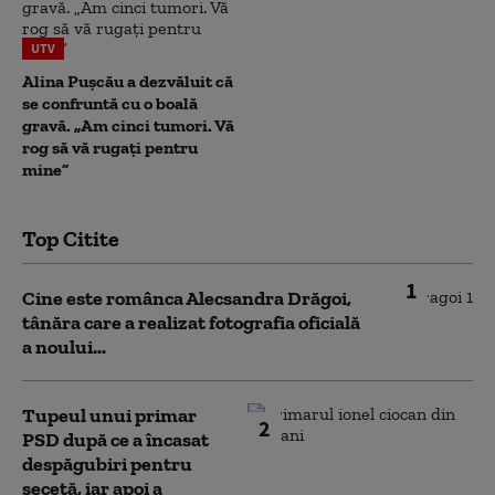
UTV
Alina Pușcău a dezvăluit că
se confruntă cu o boală
gravă. „Am cinci tumori. Vă
rog să vă rugați pentru
mine”
Top Citite
1
Cine este românca Alecsandra Drăgoi,
tânăra care a realizat fotografia oficială
a noului...
Tupeul unui primar
2
PSD după ce a încasat
despăgubiri pentru
secetă, iar apoi a