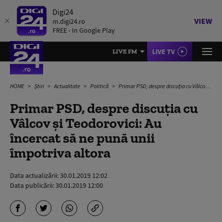
Digi24
VIEW
m.digi24.ro
FREE - In Google Play
LIVE TV
LIVE FM
HOME
Știri
Actualitate
Politică
Primar PSD, despre discuția cu Vâlcov și Teodorovici: Au încercat să ne pună unii împotriva altora
Primar PSD, despre discuția cu
Vâlcov și Teodorovici: Au
încercat să ne pună unii
împotriva altora
Data actualizării:
30.01.2019 12:02
Data publicării:
30.01.2019 12:00