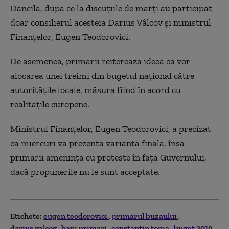
Dăncilă, după ce la discuţiile de marţi au participat
doar consilierul acesteia Darius Vâlcov şi ministrul
Finanţelor, Eugen Teodorovici.
De asemenea, primarii reiterează ideea că vor
alocarea unei treimi din bugetul naţional către
autorităţile locale, măsura fiind în acord cu
realităţile europene.
Ministrul Finanţelor, Eugen Teodorovici, a precizat
că miercuri va prezenta varianta finală, însă
primarii ameninţă cu proteste în faţa Guvernului,
dacă propunerile nu le sunt acceptate.
Etichete:
eugen teodorovici
primarul buzaului
darius valcov
bani primari
constantin toma
buget 2019