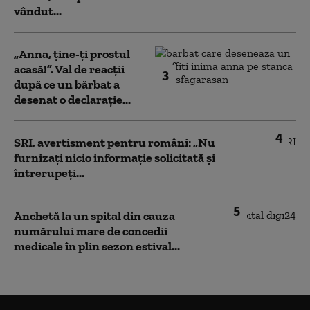
vândut...
„Anna, ţine-ţi prostul
acasă!”. Val de reacții
3
după ce un bărbat a
desenat o declarație...
4
SRI, avertisment pentru români: „Nu
furnizați nicio informație solicitată și
întrerupeți...
5
Anchetă la un spital din cauza
numărului mare de concedii
medicale în plin sezon estival...