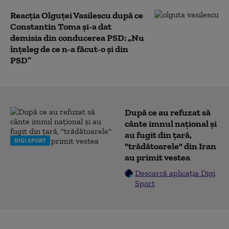
Reacția Olguţei Vasilescu după ce
Constantin Toma și-a dat
demisia din conducerea PSD: „Nu
înțeleg de ce n-a făcut-o și din
PSD”
După ce au refuzat să
cânte imnul naţional şi
au fugit din ţară,
DIGI SPORT
"trădătoarele" din Iran
au primit vestea
Descarcă aplicația Digi
Sport