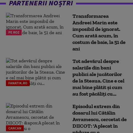
PARTENERII NOȘTRI
Transformarea
Andreei Marin este
imposibil de ignorat.
PE ROZ
Cum arată acum, în
costum de baie, la 51 de
ani
Tot adevărul despre
salariile din bani
publici ale jucătorilor
de la Steaua. Cine e cel
FANATIK.RO
mai bine plătit și cum
au fost păcăliți cu...
Episodul extrem din
dosarul lui Cătălin
Avramescu, cercetat de
DIICOT: 'A plecat în
CANCAN
pădure cu o