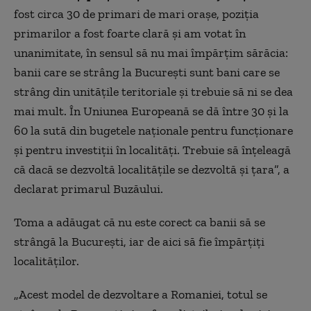
fost circa 30 de primari de mari oraşe, pozi
ț
ia
primarilor a fost foarte clară şi am votat în
unanimitate, în sensul să nu mai
î
mpărţim sărăcia:
banii care se strâng la Bucureşti sunt bani care se
strâng din unităţile teritoriale şi trebuie să ni se
dea
mai
mult. În Uniunea Europeană se dă între 30 şi la
60 la sută din bugetele naţionale pentru funcţionare
şi pentru investiţii în localităţi. Trebuie să înţeleagă
că dacă se
dezvoltă
localităţile se
dezvoltă
şi ţara”, a
declarat primarul Buzăului.
Toma a adăugat că nu este corect ca banii să se
strângă la Bucureşti, iar de aici să fie împărţiţi
localităţilor.
„Acest model de dezvoltare a Romaniei, totul se