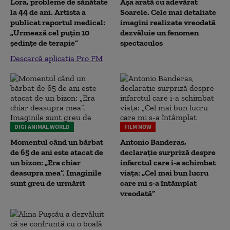
Lora, probleme de sănătate
Așa arată cu adevărat
la 44 de ani. Artista a
Soarele. Cele mai detaliate
publicat raportul medical:
imagini realizate vreodată
„Urmează cel puțin 10
dezvăluie un fenomen
ședințe de terapie”
spectaculos
Descarcă aplicația Pro FM
DIGI ANIMAL WORLD
FILM NOW
Momentul când un bărbat
Antonio Banderas,
de 65 de ani este atacat de
declarație surpriză despre
un bizon: „Era chiar
infarctul care i-a schimbat
deasupra mea”. Imaginile
viața: „Cel mai bun lucru
sunt greu de urmărit
care mi s-a întâmplat
vreodată”