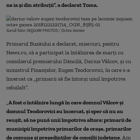
ne ia şi din atribuţii”, a declarat Toma.
Sursă foto: INQUAM PHOTOS / Octav Ganea
Primarul
Buzăului a declarat, miercuri, pentru
News.ro
,
că a participat la întâlnirea de marţi cu
consilierul
premierului
Dăncilă,
Darius Vâlcov
,
şi
cu
ministrul Finanţelor, Eugen Teodorovici, în care s-a
încercat ca
„
primarii să fie întorşi unul împotriva
celuilalt”.
„
A fost o întâlnire lungă în care domnul Vâlcov şi
domnul Teodorovici au încercat, şi sper că nu au
reuşit, să ne pună unii împotriva altora: primarii de
municipii
î
mpotriva primarilor de oraşe, primarilor
de comune şi
preşedinților
de consilii judeţene
. Am