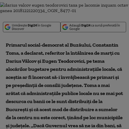
Urmărește
Digi24
în Google
Adaugă
Digi24
ca sursă preferată în
Discover
Google
Primarul social-democrat al Buzăului, Constantin
Toma, a declarat
, referitor la întâlnirea de marți cu
Darius Vâlcov și Eugen Teodorovici, pe tema
alocărilor bugetare pentru administrațiile locale, că
aceștia ar fi încercat să-i învrăjbească pe primari și
pe președinții de consilii județene. Toma a mai
arătat că
administraţiile publice locale nu se mai pot
descurca cu banii ce le sunt distribuiţi de la
Bucureşti şi că acest mod de distribuire a sumelor
de la centru nu este corect, ţinând pe loc municipiile
şi judeţele.
„
Dacă Guvernul vrea să ne ia din bani, să