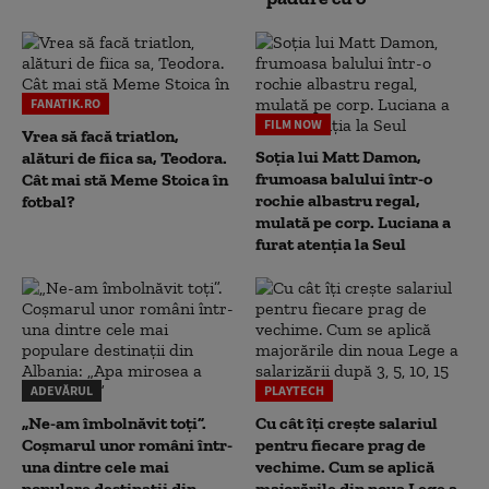
FANATIK.RO
FILM NOW
Vrea să facă triatlon,
Soția lui Matt Damon,
alături de fiica sa, Teodora.
frumoasa balului într-o
Cât mai stă Meme Stoica în
rochie albastru regal,
fotbal?
mulată pe corp. Luciana a
furat atenția la Seul
ADEVĂRUL
PLAYTECH
„Ne-am îmbolnăvit toți”.
Cu cât îți crește salariul
Coșmarul unor români într-
pentru fiecare prag de
una dintre cele mai
vechime. Cum se aplică
populare destinații din
majorările din noua Lege a