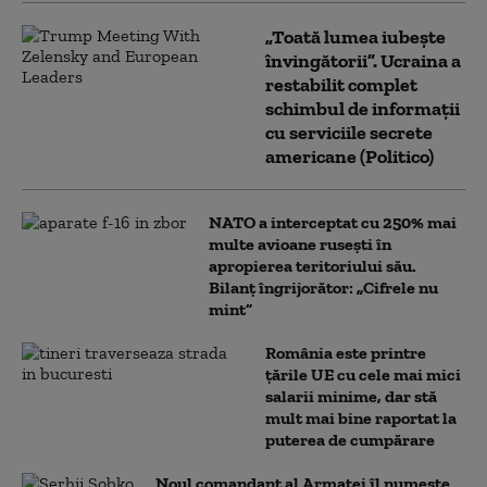
„Toată lumea iubește
învingătorii”. Ucraina a
restabilit complet
schimbul de informații
cu serviciile secrete
americane (Politico)
NATO a interceptat cu 250% mai
multe avioane rusești în
apropierea teritoriului său.
Bilanț îngrijorător: „Cifrele nu
mint”
România este printre
țările UE cu cele mai mici
salarii minime, dar stă
mult mai bine raportat la
puterea de cumpărare
Noul comandant al Armatei îl numește