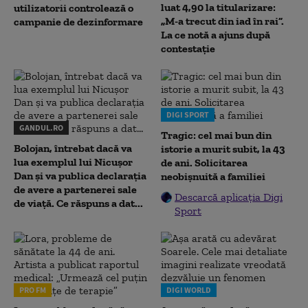
luat 4,90 la titularizare:
utilizatorii controlează o
„M-a trecut din iad în rai”.
campanie de dezinformare
La ce notă a ajuns după
contestație
DIGI SPORT
GANDUL.RO
Tragic: cel mai bun din
Bolojan, întrebat dacă va
istorie a murit subit, la 43
lua exemplul lui Nicușor
de ani. Solicitarea
Dan și va publica declarația
neobișnuită a familiei
de avere a partenerei sale
Descarcă aplicația Digi
de viață. Ce răspuns a dat...
Sport
PRO FM
DIGI WORLD