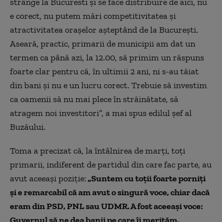
strânge la Bucuresti şi se face distribuire de aici, nu
e corect, nu putem mări competitivitatea şi
atractivitatea oraşelor aşteptând de la Bucureşti.
Aseară, practic, primarii de municipii am dat un
termen ca până azi
,
la 12.00
,
să primim un răspuns
foarte clar pentru că, în ultimii 2 ani, ni s-au tăiat
din bani şi nu e un lucru corect. Trebuie să investim
ca oamenii să nu mai plece în străinătate, să
atragem noi investitori”,
a mai spus
edilul şef al
Buzăului.
Toma a precizat că, la întâlnirea de marţi, toţi
primarii, indiferent de partidul din care fac parte, au
avut aceeaşi poziţie:
„
Suntem cu toţii foarte porniţi
şi e remarcabil că am avut o singură voce, chiar dacă
eram din PSD, PNL sau UDMR. A fost aceeaşi voce:
Guvernul să ne dea banii pe care îi merităm.