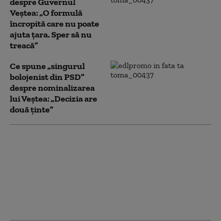
despre Guvernul
Veștea: „O formulă
încropită care nu poate
ajuta țara. Sper să nu
treacă”
Ce spune „singurul
bolojenist din PSD”
despre nominalizarea
lui Veștea: „Decizia are
două ținte”
Constantin Toma: Nu a
ieşit puciul din PNL,
am rămas cu Bolojan şi
iată în ce situaţie
suntem. Cruciada
bunului simţ trebuie
continuată