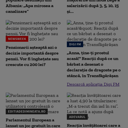
Albania: „Apa mirosea a
salarizării după 3, 5, 10, 15
canalizare”
și...
NEWSWEEK
DIGI FM
Pensionarii așteaptă azi o
„Anna, ţine-ţi prostul
decizie importantă despre
acasă!" Reacţii după ce un
pensii. Vor fi înghețate sau
bărbat a desenat o
crescute cu 200 lei?
declaraţie de dragoste pe o
stâncă, în Transfăgărăşan
Descarcă aplicația Digi FM
EDITIADEDIMINEATA.RO
ADEVARUL
Parlamentul European a
Reacția învățătoarei care a
lansat un joc gratuit în care