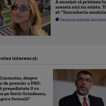
A anunțat că prietena lu
aceasta nici nu exista. T
el: ”Escrocheria secolulu
Descarcă aplicația Digi Spor
utea interesa și:
Cazanciuc, despre
a de premier a PSD:
ă președintele îl va
a pe Sorin Grindeanu,
ngura formulă”