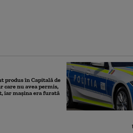
r beat, cu alcoolemie de
 la mie, a provocat un
t pe un bulevard din
, apoi a fugit
t produs în Capitală de
r care nu avea permis,
t, iar maşina era furată