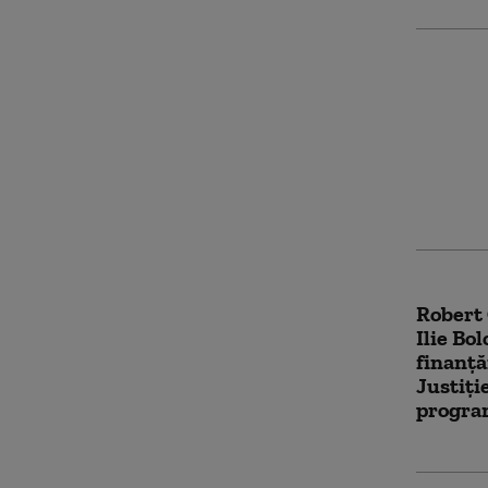
Şofer s
acciden
a plecat
identif
ore
Robert 
Ilie Bo
finanță
Justiți
progra