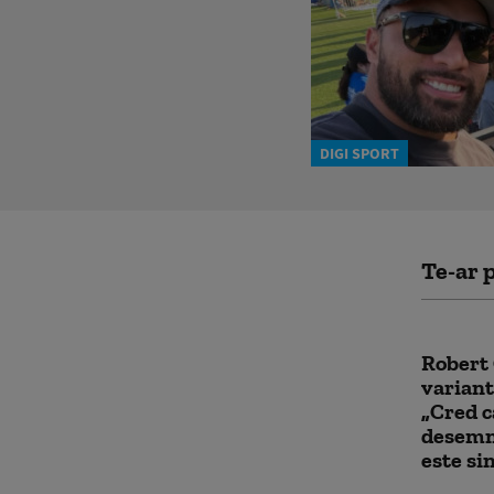
DIGI SPORT
Te-ar p
Robert 
variant
„Cred c
desemn
este si