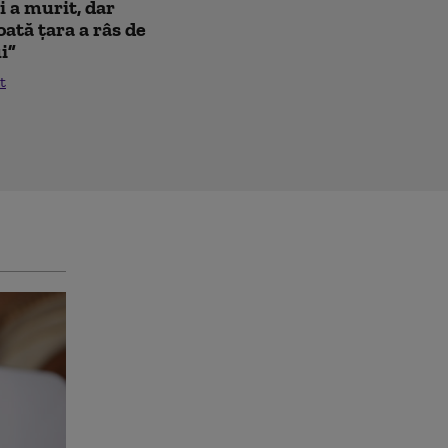
i a murit, dar
oată țara a râs de
i”
t