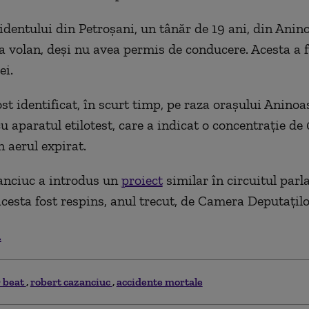
identului din Petroşani, un tânăr de 19 ani, din Anino
la volan, deși nu avea permis de conducere. Acesta a f
ei.
st identificat, în scurt timp, pe raza oraşului Aninoa
cu aparatul etilotest, care a indicat o concentraţie de
n aerul expirat.
anciuc a introdus un
proiect
similar în circuitul parl
acesta fost respins, anul trecut, de Camera Deputaţilo
.
r beat
robert cazanciuc
accidente mortale