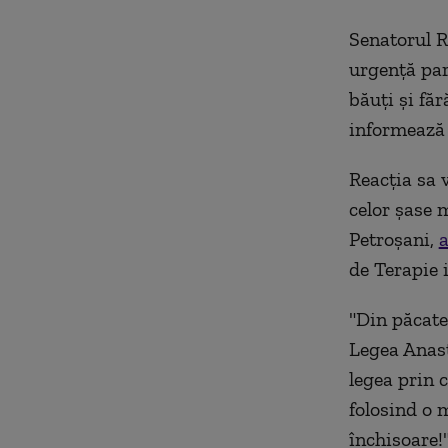
Senatorul R
urgenţă par
băuţi şi fă
informează
Reacţia sa v
celor şase 
Petroşani,
a
de Terapie 
"Din păcate
Legea Anast
legea prin 
folosind o 
închisoare!