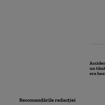
Un şofe
peste 1
acciden
Ploieşti
Acciden
un tână
era bea
Recomandările redacţiei