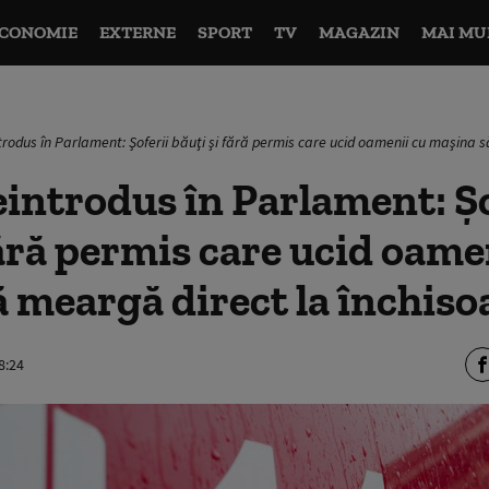
CONOMIE
EXTERNE
SPORT
TV
MAGAZIN
MAI MU
trodus în Parlament: Şoferii băuţi şi fără permis care ucid oamenii cu maşina 
eintrodus în Parlament: Şo
fără permis care ucid oame
 meargă direct la închiso
8:24