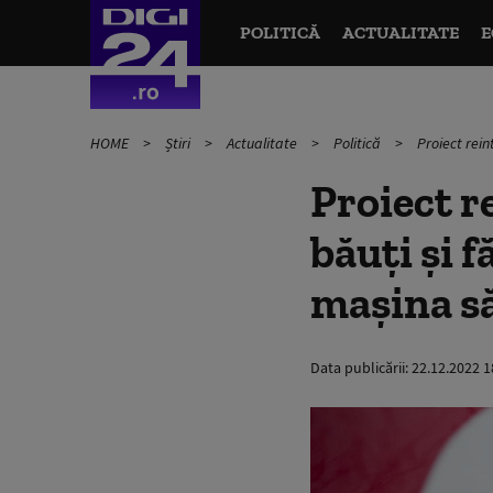
POLITICĂ
ACTUALITATE
E
HOME
Știri
Actualitate
Politică
Proiect rein
Proiect r
băuţi şi 
maşina să
Data publicării:
22.12.2022 1