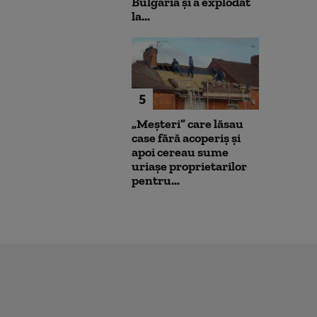
Bulgaria şi a explodat
la...
5
„Meșteri” care lăsau
case fără acoperiș și
apoi cereau sume
uriașe proprietarilor
pentru...