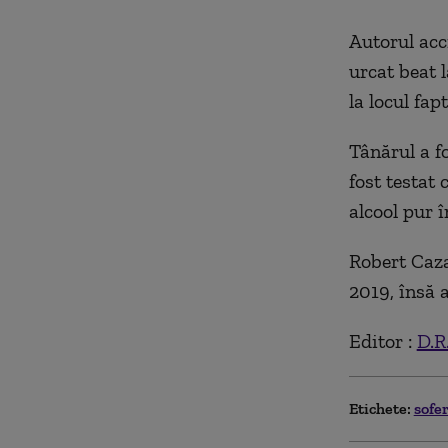
Autorul acc
urcat beat 
la locul fapt
Tânărul a fo
fost testat 
alcool pur î
Robert Caz
2019, însă 
Editor :
D.R
Etichete:
sofe