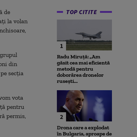
TOP CITITE
ă de
ţi la volan
închisoare,
1
 grupul
Radu Miruță: „Am
găsit cea mai eficientă
oni din
metodă pentru
 pe secţia
doborârea dronelor
rusești...
 vom vota
nţă pentru
ără permis,
2
Drona care a explodat
în Bulgaria, aproape de