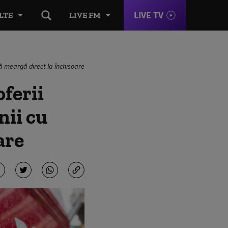
LIVE TV
LTE
LIVE FM
să meargă direct la închisoare
ferii
nii cu
are