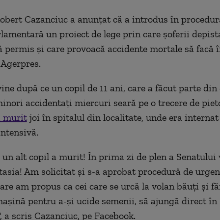
obert Cazanciuc a anunțat că a introdus în procedur
lamentară un proiect de lege prin care şoferii depista
ră permis şi care provoacă accidente mortale să facă 
 Agerpres.
ine după ce un copil de 11 ani, care a făcut parte din
minori accidentaţi miercuri seară pe o trecere de piet
 murit
joi în spitalul din localitate, unde era internat
intensivă.
 un alt copil a murit! În prima zi de plen a Senatului
asia! Am solicitat şi s-a aprobat procedură de urge
care am propus ca cei care se urcă la volan băuţi şi f
maşină pentru a-şi ucide semenii, să ajungă direct în
", a scris Cazanciuc, pe Facebook.