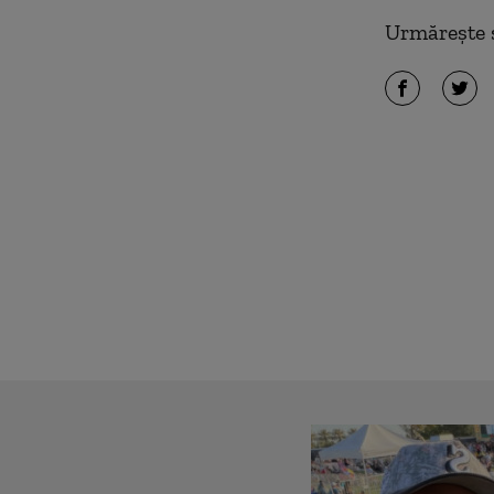
Urmărește ș