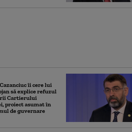
uspectat că a
tat mortal un pieton şi
 de la locul faptei,
icat și prins după opt
Cazanciuc îi cere lui
lojan să explice refuzul
rii Cartierului
ei, proiect asumat în
mul de guvernare