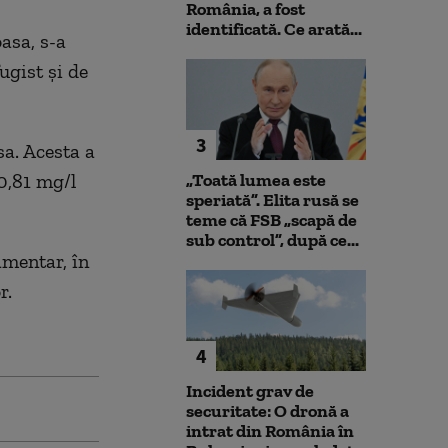
România, a fost
identificată. Ce arată...
asa, s-a
ugist și de
3
sa. Acesta a
 0,81 mg/l
„Toată lumea este
speriată”. Elita rusă se
teme că FSB „scapă de
sub control”, după ce...
amentar, în
r.
4
Incident grav de
securitate: O dronă a
intrat din România în