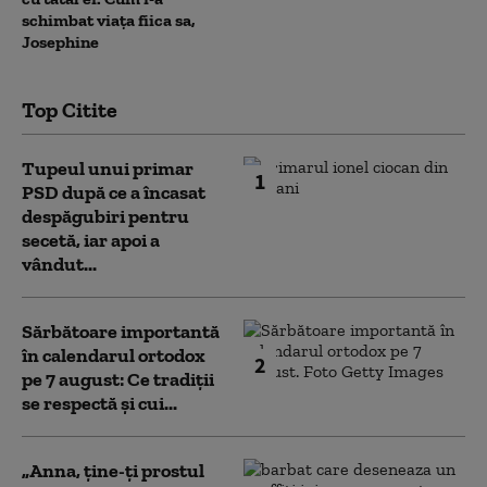
schimbat viața fiica sa,
Josephine
Top Citite
Tupeul unui primar
1
PSD după ce a încasat
despăgubiri pentru
secetă, iar apoi a
vândut...
Sărbătoare importantă
în calendarul ortodox
2
pe 7 august: Ce tradiții
se respectă și cui...
„Anna, ţine-ţi prostul