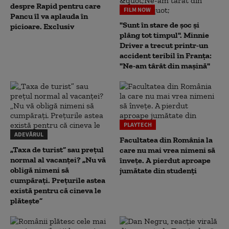
despre Rapid pentru care
FILM NOW
Pancu îl va aplauda în
"Sunt în stare de șoc și
picioare. Exclusiv
plâng tot timpul". Minnie
Driver a trecut printr-un
accident teribil în Franța:
"Ne-am târât din mașină"
PLAYTECH
ADEVĂRUL
Facultatea din România la
„Taxa de turist” sau prețul
care nu mai vrea nimeni să
normal al vacanței? „Nu vă
înveţe. A pierdut aproape
obligă nimeni să
jumătate din studenţi
cumpărați. Prețurile astea
există pentru că cineva le
plătește”