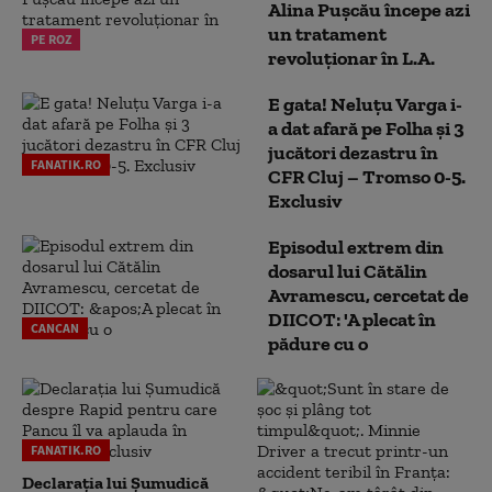
Alina Pușcău începe azi
un tratament
PE ROZ
revoluționar în L.A.
E gata! Neluțu Varga i-
a dat afară pe Folha și 3
jucători dezastru în
FANATIK.RO
CFR Cluj – Tromso 0-5.
Exclusiv
Episodul extrem din
dosarul lui Cătălin
Avramescu, cercetat de
DIICOT: 'A plecat în
CANCAN
pădure cu o
FANATIK.RO
Declarația lui Șumudică