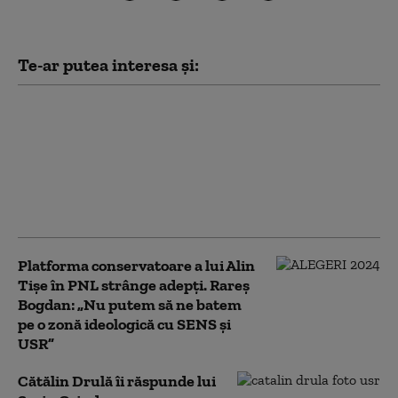
Te-ar putea interesa și:
Drulă, reacție după ce
Grindeanu a spus că e
ministru informal la
Transporturi:
„comportament agitat şi
halucinaţii”
Platforma conservatoare a lui Alin
Tișe în PNL strânge adepți. Rareș
Bogdan: „Nu putem să ne batem
pe o zonă ideologică cu SENS și
USR”
Cătălin Drulă îi răspunde lui