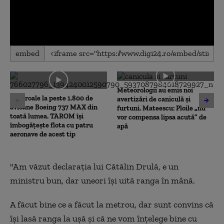
0
embed
seconds
of
0
seconds
Meteorologii au emis noi
Controale la peste 1.800 de
avertizări de caniculă și
avioane Boeing 737 MAX din
furtuni. Mateescu: Ploile „nu
toată lumea. TAROM își
vor compensa lipsa acută” de
îmbogățește flota cu patru
apă
aeronave de acest tip
"Am văzut declarația lui Cătălin Drulă, e un
ministru bun, dar uneori își uită ranga în mână.
A făcut bine ce a făcut la metrou, dar sunt convins că
își lasă ranga la ușă și că ne vom înțelege bine cu