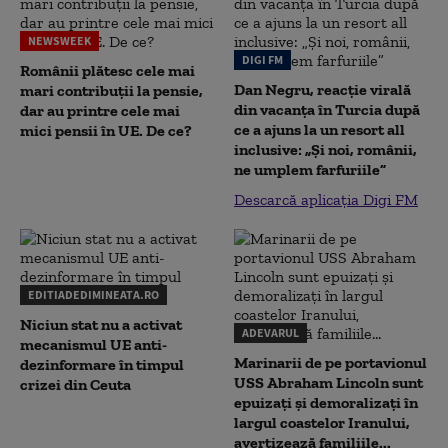
NEWSWEEK
DIGI FM
Românii plătesc cele mai
Dan Negru, reacție virală
mari contribuții la pensie,
din vacanța în Turcia după
dar au printre cele mai
ce a ajuns la un resort all
mici pensii în UE. De ce?
inclusive: „Și noi, românii,
ne umplem farfuriile”
Descarcă aplicația Digi FM
EDITIADEDIMINEATA.RO
Niciun stat nu a activat
ADEVARUL
mecanismul UE anti-
Marinarii de pe portavionul
dezinformare în timpul
USS Abraham Lincoln sunt
crizei din Ceuta
epuizați și demoralizați în
largul coastelor Iranului,
avertizează familiile...