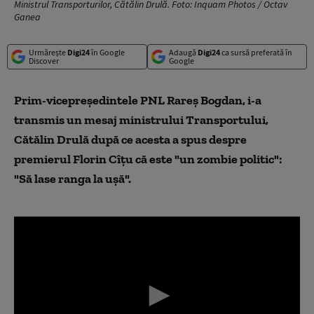
Ministrul Transporturilor, Cătălin Drulă. Foto: Inquam Photos / Octav
Ganea
Urmărește
Digi24
în Google
Adaugă
Digi24
ca sursă preferată în
Discover
Google
Prim-vicepreşedintele PNL Rareş Bogdan, i-a
transmis un mesaj ministrului Transportului,
Cătălin Drulă după ce acesta a spus despre
premierul Florin Cîțu că este "un zombie politic":
"Să lase ranga la ușă".