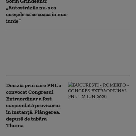
Sorin Grindeanu:
„Autostrăzile nu-s ca
cireşele să se coacă în mai-
iunie”
Rareș Bogdan îi spune, pe
Facebook, lui Bolojan cum
trebuia să negocieze anul trecut
cu Comisia Europeană: „Știi ce
puteai face, Ilie?”
Decizia prin care PNL a
convocat Congresul
Extraordinar a fost
suspendată provizoriu
în instanță. Plângerea,
depusă de tabăra
Thuma