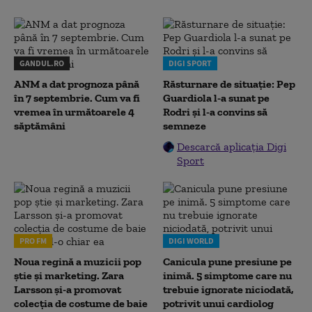
GANDUL.RO
DIGI SPORT
ANM a dat prognoza până
Răsturnare de situație: Pep
în 7 septembrie. Cum va fi
Guardiola l-a sunat pe
vremea în următoarele 4
Rodri și l-a convins să
săptămâni
semneze
Descarcă aplicația Digi
Sport
PRO FM
DIGI WORLD
Noua regină a muzicii pop
Canicula pune presiune pe
știe și marketing. Zara
inimă. 5 simptome care nu
Larsson și-a promovat
trebuie ignorate niciodată,
colecția de costume de baie
potrivit unui cardiolog