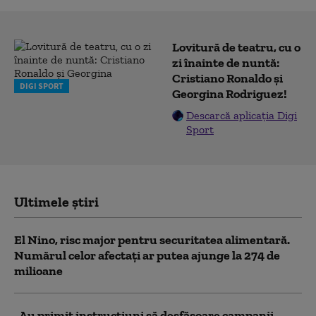
Lovitură de teatru, cu o
zi înainte de nuntă:
Cristiano Ronaldo și
DIGI SPORT
Georgina Rodriguez!
Descarcă aplicația Digi
Sport
Ultimele știri
El Nino, risc major pentru securitatea alimentară.
Numărul celor afectați ar putea ajunge la 274 de
milioane
„Au primit instrucțiuni să desfășoare campanii