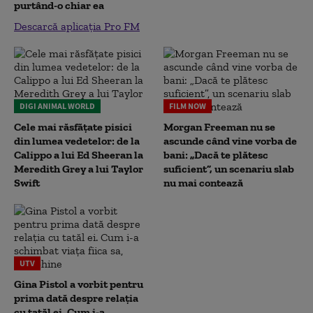
purtând-o chiar ea
Descarcă aplicația Pro FM
DIGI ANIMAL WORLD
FILM NOW
Cele mai răsfățate pisici
Morgan Freeman nu se
din lumea vedetelor: de la
ascunde când vine vorba de
Calippo a lui Ed Sheeran la
bani: „Dacă te plătesc
Meredith Grey a lui Taylor
suficient”, un scenariu slab
Swift
nu mai contează
UTV
Gina Pistol a vorbit pentru
prima dată despre relația
cu tatăl ei. Cum i-a