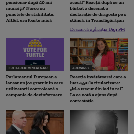
pensionar după 40 ani
acasă!" Reacţii după ce un
munciți? Noroc cu
bărbat a desenat o
punctele de stabilitate.
declaraţie de dragoste pe o
Altfel, era foarte mică
stâncă, în Transfăgărăşan
Descarcă aplicația Digi FM
EDITIADEDIMINEATA.RO
ADEVARUL
Parlamentul European a
Reacția învățătoarei care a
lansat un joc gratuit în care
luat 4,90 la titularizare:
utilizatorii controlează o
„M-a trecut din iad în rai”.
campanie de dezinformare
La ce notă a ajuns după
contestație