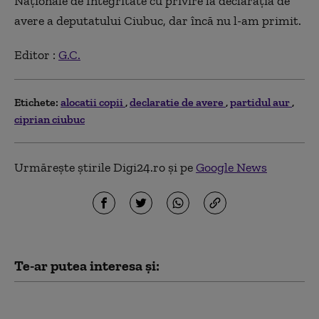
Naționale de Integritate cu privire la declarația de
avere a deputatului Ciubuc, dar încă nu l-am primit.
Editor :
G.C.
Etichete:
alocatii copii
declaratie de avere
partidul aur
ciprian ciubuc
Urmărește știrile Digi24.ro și pe
Google News
Te-ar putea interesa și:
Vești pentru milioane