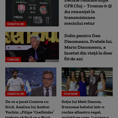
CFR Cluj – Tromso 0-5!
Au renunțat la
transmisiunea
meciului retur
FANATIK.RO
Doliu pentru Dan
Diaconescu. Fratele lui,
Mario Diaconescu, a
încetat din viață la doar
60 de ani
CANCAN
FANATIK.RO
FILM NOW
De ce a jucat Craiova cu
Soția lui Matt Damon,
frică. Analiza lui Andrei
frumoasa balului într-o
Vochin: „Filipe ‘Coelhinho’
rochie albastru regal,
trebuia să facă ce a făcut
mulată pe corp. Luciana a