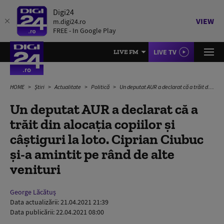
Digi24
VIEW
m.digi24.ro
FREE - In Google Play
LIVE TV
LIVE FM
HOME
Știri
Actualitate
Politică
Un deputat AUR a declarat că a trăit din alocația copiilor și câștiguri la loto. Ciprian Ciubuc și-a amintit pe rând de alte venituri
Un deputat AUR a declarat că a
trăit din alocația copiilor și
câștiguri la loto. Ciprian Ciubuc
și-a amintit pe rând de alte
venituri
George Lăcătuș
Data actualizării:
21.04.2021 21:39
Data publicării:
22.04.2021 08:00