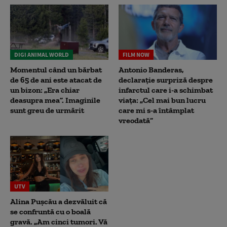
DIGI ANIMAL WORLD
FILM NOW
Momentul când un bărbat
Antonio Banderas,
de 65 de ani este atacat de
declarație surpriză despre
un bizon: „Era chiar
infarctul care i-a schimbat
deasupra mea”. Imaginile
viața: „Cel mai bun lucru
sunt greu de urmărit
care mi s-a întâmplat
vreodată”
UTV
Alina Pușcău a dezvăluit că
se confruntă cu o boală
gravă. „Am cinci tumori. Vă