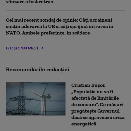
vânzare a fost retras
Cel mai recent sondaj de opinie: Câți ucraineni
susțin aderarea la UE și câți sprijină intrarea în
NATO. Ambele preferințe, în scădere
CITEȘTE MAI MULTE
Recomandările redacţiei
Cristian Bușoi:
„Populația nu va fi
afectată de limitările
de consum”. Ce măsuri
pregătește Guvernul
dacă se agravează criza
energetică