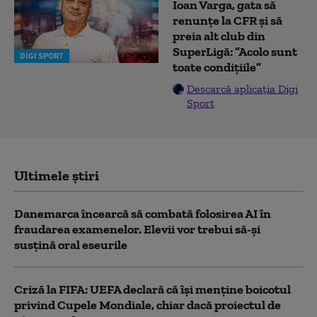
Ioan Varga, gata să
renunțe la CFR și să
preia alt club din
SuperLigă: ”Acolo sunt
DIGI SPORT
toate condițiile”
Descarcă aplicația Digi
Sport
Ultimele știri
Danemarca încearcă să combată folosirea AI în
fraudarea examenelor. Elevii vor trebui să-şi
susţină oral eseurile
Criză la FIFA: UEFA declară că îşi menţine boicotul
privind Cupele Mondiale, chiar dacă proiectul de