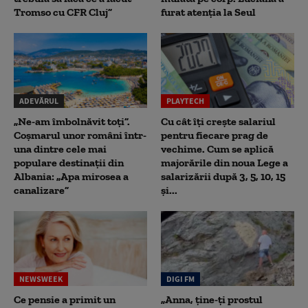
Tromso cu CFR Cluj”
furat atenția la Seul
ADEVĂRUL
PLAYTECH
„Ne-am îmbolnăvit toți”.
Cu cât îți crește salariul
Coșmarul unor români într-
pentru fiecare prag de
una dintre cele mai
vechime. Cum se aplică
populare destinații din
majorările din noua Lege a
Albania: „Apa mirosea a
salarizării după 3, 5, 10, 15
canalizare”
și...
NEWSWEEK
DIGI FM
Ce pensie a primit un
„Anna, ţine-ţi prostul