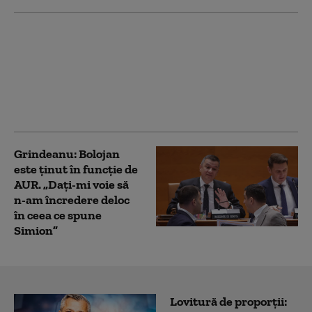
Reacția AUR, după ce
Armata a doborât două
drone în două zile:
„Invocarea de fiecare
dată a NATO este
ridicolă”
Grindeanu: Bolojan
este ținut în funcţie de
AUR. „Daţi-mi voie să
n-am încredere deloc
în ceea ce spune
Simion”
Lovitură de proporții: