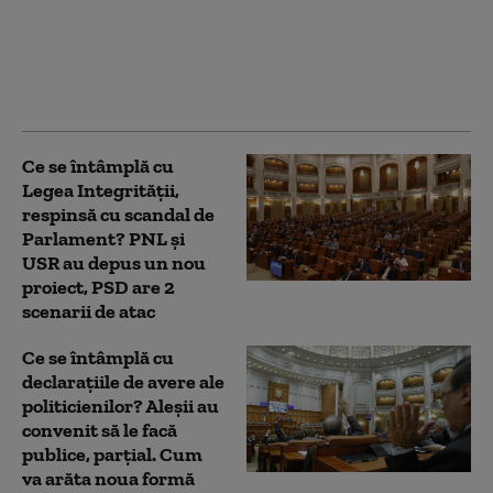
de români. Alocațiile,
indemnizațiile și
stimulentele vor fi
plătite în avans în luna
august
Ce se întâmplă cu
Legea Integrității,
respinsă cu scandal de
Parlament? PNL și
USR au depus un nou
proiect, PSD are 2
scenarii de atac
Ce se întâmplă cu
declarațiile de avere ale
politicienilor? Aleșii au
convenit să le facă
publice, parțial. Cum
va arăta noua formă