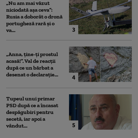
„Nu am mai văzut
niciodată așa ceva”:
Rusia a doborât o dronă
portugheză rară și o
3
va...
„Anna, ţine-ţi prostul
acasă!”. Val de reacții
după ce un bărbat a
desenat o declarație...
4
Tupeul unui primar
PSD după ce a încasat
despăgubiri pentru
secetă, iar apoi a
5
vândut...