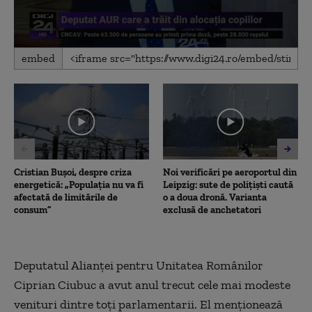
0
embed
seconds
of
3
minutes,
14
seconds
Cristian Bușoi, despre criza
Noi verificări pe aeroportul din
energetică: „Populația nu va fi
Leipzig: sute de polițiști caută
afectată de limitările de
o a doua dronă. Varianta
consum”
exclusă de anchetatori
Deputatul Alianței pentru Unitatea Românilor
Ciprian Ciubuc a avut anul trecut cele mai modeste
venituri dintre toți parlamentarii. El menționează