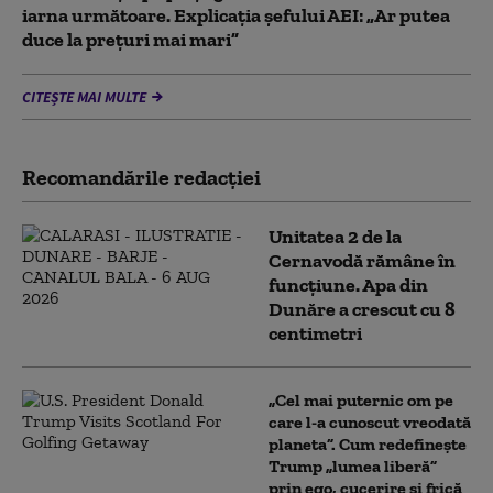
iarna următoare. Explicația șefului AEI: „Ar putea
duce la preţuri mai mari”
CITEȘTE MAI MULTE
Recomandările redacţiei
Unitatea 2 de la
Cernavodă rămâne în
funcțiune. Apa din
Dunăre a crescut cu 8
centimetri
„Cel mai puternic om pe
care l-a cunoscut vreodată
planeta”. Cum redefinește
Trump „lumea liberă”
prin ego, cucerire și frică