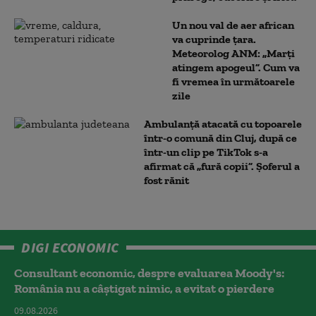
Un nou val de aer african
va cuprinde țara.
Meteorolog ANM: „Marți
atingem apogeul”. Cum va
fi vremea în următoarele
zile
Ambulanţă atacată cu topoarele
într-o comună din Cluj, după ce
într-un clip pe TikTok s-a
afirmat că „fură copii”. Șoferul a
fost rănit
DIGI ECONOMIC
Consultant economic, despre evaluarea Moody's:
România nu a câştigat nimic, a evitat o pierdere
09.08.2026