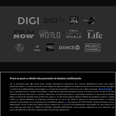
TERMENI ȘI CONDIȚII
POLITICA DE CONFIDENȚIALITATE
Nouă ne pasă ca datele tale personale să rămână confidențiale
Noi și partenerii noștri
30
stocăm și/sau accesăm informații pe dispozitivul dvs., precum identificatorii cookie unici pentru
prelucrarea datelor cu caracter personal. Puteți accepta sau gestiona alegerile dvs. făcând clic mai jos sau în orice moment, pe pagina
ABONARE DIGI TV
cu politica de confidențialitate. Aceste alegeri vor fi raportate partenerilor noștri și nu vă vor afecta navigarea.
Mai multe detalii
Noi si partenerii nostri (retelele de socializare si agentiile de publicitate partenere, precum si furnizorii nostri de servicii de date
analitice) prelucram date pentru a permite website-ului sa functioneze, pentru a personaliza continutul si anunturile publicitare
GESTIONAȚI PREFERINȚELE
afisate in functie de interesele si/sau profilul dvs., pentru a va oferi functionalitati aferente retelelor de socializare si pentru a analiza
traficul pe website. Beneficiati de drepturile prevazute de art. 15-22 din GDPR in legatura cu prelucrarea datelor cu caracter
personal. Aceste drepturi pot fi exercitate prin modalitatea indicata
aici
. Prin click pe “ACCEPT TOATE”, acceptati folosirea tuturor
CODUL DIGI24
Tehnologiilor de tip Cookie, care implica inclusiv acceptul dvs. cu privire la stocarea/accesarea informatiilor de catre Vendor-ii cu
care colaboram. Prin click pe “VREAU SA MODIFIC SETARILE INDIVIDUAL” puteti schimba preferintele in mod individual, mai
putin cele legate de cookie strict necesare pentru functionarea website-ului.
CAMERE WEB