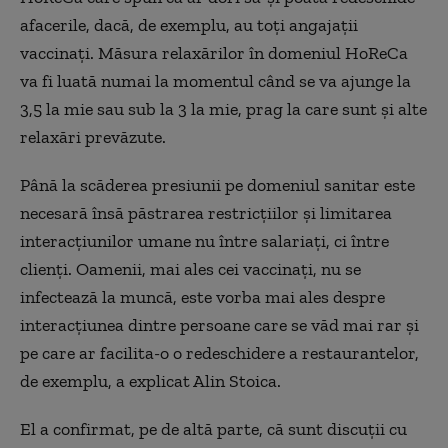
afacerile, dacă, de exemplu, au toți angajații
vaccinați. Măsura relaxărilor în domeniul HoReCa
va fi luată numai la momentul când se va ajunge la
3,5 la mie sau sub la 3 la mie, prag la care sunt și alte
relaxări prevăzute.
Până la scăderea presiunii pe domeniul sanitar este
necesară însă păstrarea restricțiilor și limitarea
interacțiunilor umane nu între salariați, ci între
clienți. Oamenii, mai ales cei vaccinați, nu se
infectează la muncă, este vorba mai ales despre
interacțiunea dintre persoane care se văd mai rar și
pe care ar facilita-o o redeschidere a restaurantelor,
de exemplu, a explicat Alin Stoica.
El a confirmat, pe de altă parte, că sunt discuții cu