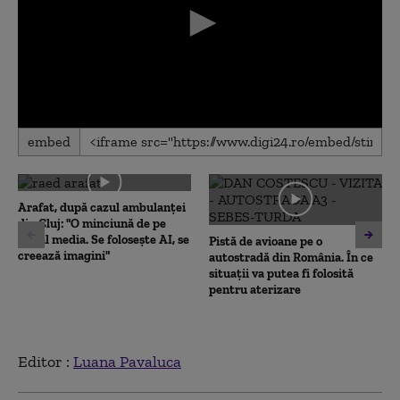
0
embed
seconds
of
0
seconds
Arafat, după cazul ambulanței
din Cluj: "O minciună de pe
social media. Se folosește AI, se
Pistă de avioane pe o
creează imagini"
autostradă din România. În ce
situații va putea fi folosită
pentru aterizare
Editor :
Luana Pavaluca