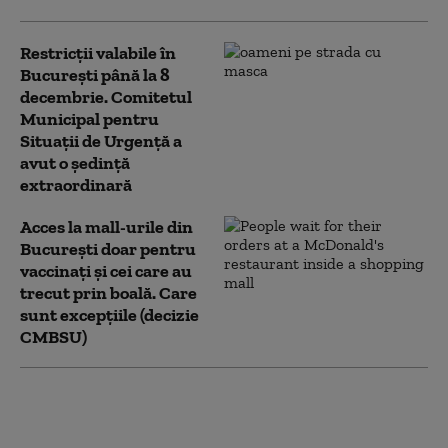
Restricții valabile în
București până la 8
decembrie. Comitetul
Municipal pentru
Situații de Urgență a
avut o ședință
extraordinară
Acces la mall-urile din
București doar pentru
vaccinați și cei care au
trecut prin boală. Care
sunt excepțiile (decizie
CMBSU)
Maratoane de
vaccinare în Capitală în
fiecare weekend, până