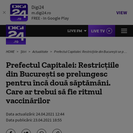
Digi24
VIEW
m.digi24.ro
FREE - In Google Play
LIVE TV
LIVE FM
HOME
Știri
Actualitate
Prefectul Capitalei: Restricțiile din București se prelungesc pentru încă două săptămâni. Care ar trebui să fie ritmul vaccinărilor
Prefectul Capitalei: Restricțiile
din București se prelungesc
pentru încă două săptămâni.
Care ar trebui să fie ritmul
vaccinărilor
Data actualizării:
24.04.2021 12:44
Data publicării:
23.04.2021 18:55