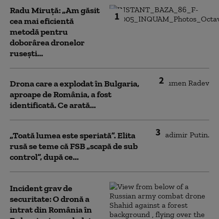
Radu Miruță: „Am găsit
1
cea mai eficientă
metodă pentru
doborârea dronelor
rusești...
2
Drona care a explodat în Bulgaria,
aproape de România, a fost
identificată. Ce arată...
3
„Toată lumea este speriată”. Elita
rusă se teme că FSB „scapă de sub
control”, după ce...
Incident grav de
securitate: O dronă a
intrat din România în