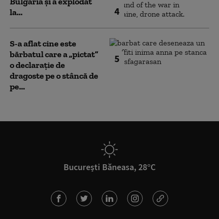
Bulgaria şi a explodat
4
la...
S-a aflat cine este
bărbatul care a „pictat”
5
o declarație de
dragoste pe o stâncă de
pe...
București Băneasa, 28°C