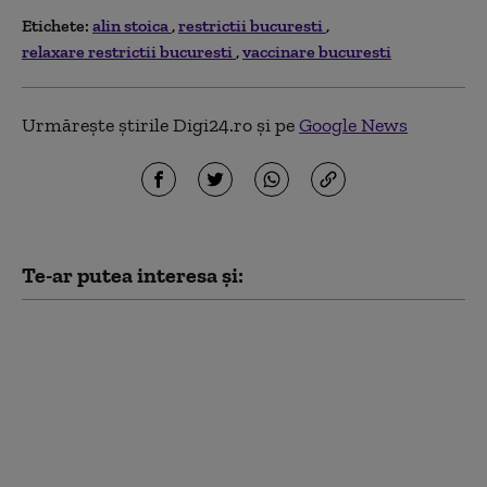
Etichete:
alin stoica
restrictii bucuresti
relaxare restrictii bucuresti
vaccinare bucuresti
Urmărește știrile Digi24.ro și pe
Google News
Te-ar putea interesa și:
33 de linii STB
modificate în weekend,
patru suspendate și
trei navete înființate,
cu ocazia a două
evenimente în
București