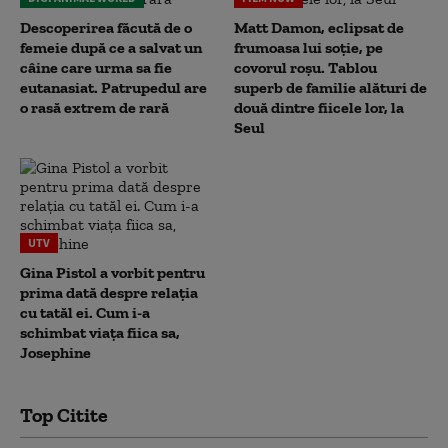
Descoperirea făcută de o
Matt Damon, eclipsat de
femeie după ce a salvat un
frumoasa lui soție, pe
câine care urma sa fie
covorul roșu. Tablou
eutanasiat. Patrupedul are
superb de familie alături de
o rasă extrem de rară
două dintre fiicele lor, la
Seul
UTV
Gina Pistol a vorbit pentru
prima dată despre relația
cu tatăl ei. Cum i-a
schimbat viața fiica sa,
Josephine
Top Citite