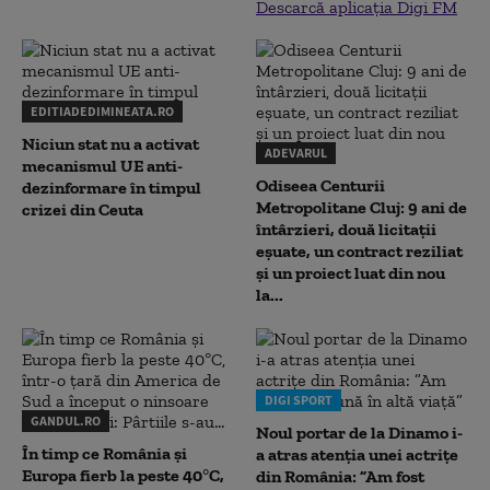
Descarcă aplicația Digi FM
EDITIADEDIMINEATA.RO
Niciun stat nu a activat
ADEVARUL
mecanismul UE anti-
Odiseea Centurii
dezinformare în timpul
Metropolitane Cluj: 9 ani de
crizei din Ceuta
întârzieri, două licitații
eșuate, un contract reziliat
și un proiect luat din nou
la...
DIGI SPORT
GANDUL.RO
Noul portar de la Dinamo i-
În timp ce România și
a atras atenția unei actrițe
Europa fierb la peste 40°C,
din România: ”Am fost