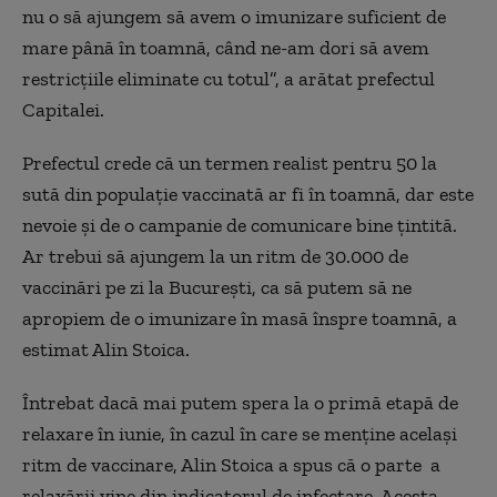
nu o să ajungem să avem o imunizare suficient de
mare până în toamnă, când ne-am dori să avem
restricțiile eliminate cu totul”, a arătat prefectul
Capitalei.
Prefectul crede că un termen realist pentru 50 la
sută din populație vaccinată ar fi în toamnă, dar este
nevoie și de o campanie de comunicare bine țintită.
Ar trebui să ajungem la un ritm de 30.000 de
vaccinări pe zi la București, ca să putem să ne
apropiem de o imunizare în masă înspre toamnă, a
estimat Alin Stoica.
Întrebat dacă mai putem spera la o primă etapă de
relaxare în iunie, în cazul în care se menține același
ritm de vaccinare, Alin Stoica a spus că o parte a
relaxării vine din indicatorul de infectare. Acesta