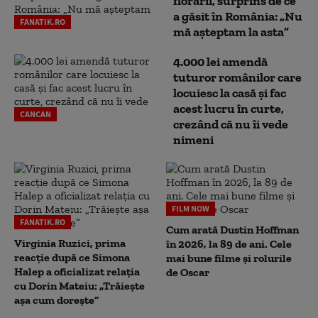
florării, surprins de ce
a găsit în România: „Nu
FANATIK.RO
mă așteptam la asta”
4.000 lei amendă
tuturor românilor care
locuiesc la casă și fac
acest lucru în curte,
CANCAN
crezând că nu îi vede
nimeni
FILM NOW
FANATIK.RO
Cum arată Dustin Hoffman
Virginia Ruzici, prima
în 2026, la 89 de ani. Cele
reacție după ce Simona
mai bune filme și rolurile
Halep a oficializat relația
de Oscar
cu Dorin Mateiu: „Trăiește
așa cum dorește”