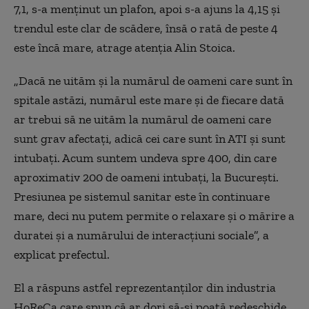
7,1, s-a menținut un plafon, apoi s-a ajuns la 4,15 și
trendul este clar de scădere, însă o rată de peste 4
este încă mare, atrage atenția Alin Stoica.
„Dacă ne uităm și la numărul de oameni care sunt în
spitale astăzi, numărul este mare și de fiecare dată
ar trebui să ne uităm la numărul de oameni care
sunt grav afectați, adică cei care sunt în ATI și sunt
intubați. Acum suntem undeva spre 400, din care
aproximativ 200 de oameni intubați, la București.
Presiunea pe sistemul sanitar este în continuare
mare, deci nu putem permite o relaxare și o mărire a
duratei și a numărului de interacțiuni sociale”, a
explicat prefectul.
El a răspuns astfel reprezentanților din industria
HoReCa care spun că ar dori să-și poată redeschide