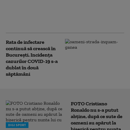
la finalul anului.
Programul centrelor -
de dimineață până la
miezul nopții
Rata de infectare
continuă să crească în
București. Incidența
cazurilor COVID-19 s-a
dublat în două
săptămâni
FOTO Cristiano
Ronaldo nu s-a putut
abține, după ce sute de
oameni au apărut la
DIGI SPORT
biserică pentru nunta