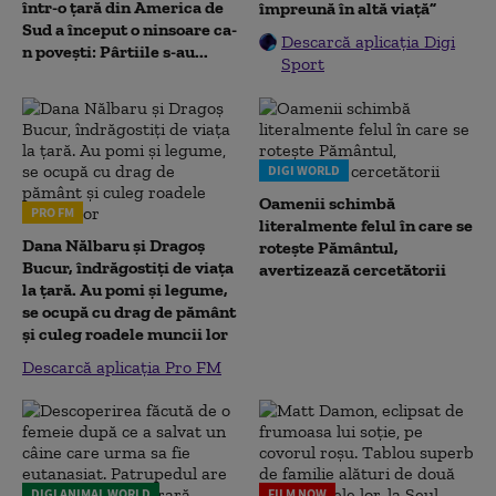
într-o țară din America de
împreună în altă viață”
Sud a început o ninsoare ca-
Descarcă aplicația Digi
n povești: Pârtiile s-au...
Sport
DIGI WORLD
Oamenii schimbă
PRO FM
literalmente felul în care se
Dana Nălbaru și Dragoș
rotește Pământul,
Bucur, îndrăgostiți de viața
avertizează cercetătorii
la țară. Au pomi și legume,
se ocupă cu drag de pământ
și culeg roadele muncii lor
Descarcă aplicația Pro FM
DIGI ANIMAL WORLD
FILM NOW