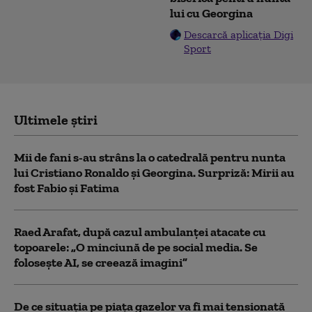
lui cu Georgina
Descarcă aplicația Digi
Sport
Ultimele știri
Mii de fani s-au strâns la o catedrală pentru nunta
lui Cristiano Ronaldo şi Georgina. Surpriză: Mirii au
fost Fabio şi Fatima
Raed Arafat, după cazul ambulanței atacate cu
topoarele: „O minciună de pe social media. Se
folosește AI, se creează imagini”
De ce situaţia pe piaţa gazelor va fi mai tensionată