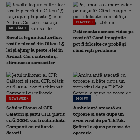
PLAYTECH
ADEVĂRUL
Poți monta camere video pe
Revolta legumicultorilor:
mașină? Când imaginile
roșiile pleacă din Olt cu 1,5
pot fi folosite ca probă și
lei și ajung la peste 5 lei în
când riști probleme
Ardeal. Cer controale și
eliminarea samsarilor
NEWSWEEK
DIGI FM
Șeful milionar al CFR
Ambulanță atacată cu
Călători și șeful CFR, plătit
topoare și bâte după un
cu 6.000€, vor fi schimbați.
zvon viral de pe TikTok.
Companii cu miliarde
Șoferul a ajuns pe masa de
datorii
operație