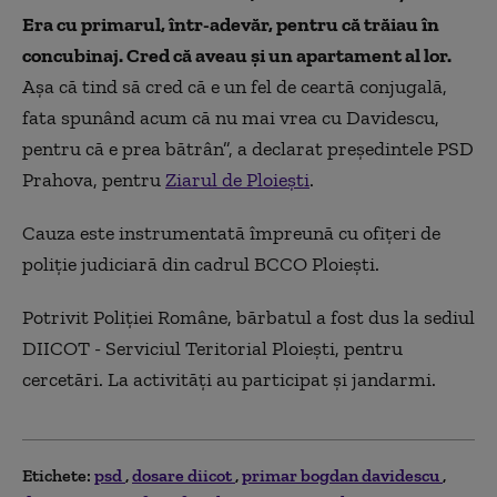
Era cu primarul, într-adevăr, pentru că trăiau în
concubinaj. Cred că aveau și un apartament al lor.
Așa că tind să cred că e un fel de ceartă conjugală,
fata spunând acum că nu mai vrea cu Davidescu,
pentru că e prea bătrân”, a declarat președintele PSD
Prahova, pentru
Ziarul de Ploiești
.
Cauza este instrumentată împreună cu ofiţeri de
poliţie judiciară din cadrul BCCO Ploieşti.
Potrivit Poliţiei Române, bărbatul a fost dus la sediul
DIICOT - Serviciul Teritorial Ploieşti, pentru
cercetări. La activităţi au participat şi jandarmi.
Etichete:
psd
dosare diicot
primar bogdan davidescu