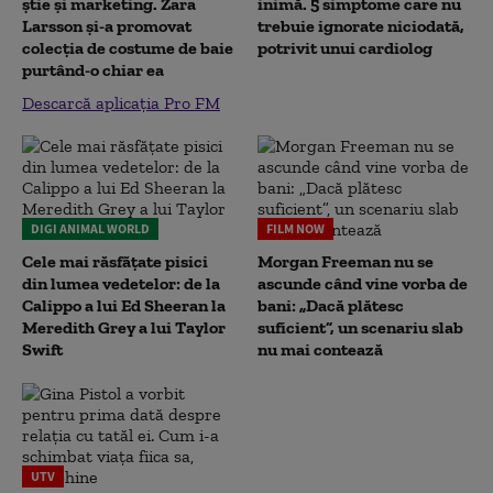
știe și marketing. Zara
inimă. 5 simptome care nu
Larsson și-a promovat
trebuie ignorate niciodată,
colecția de costume de baie
potrivit unui cardiolog
purtând-o chiar ea
Descarcă aplicația Pro FM
DIGI ANIMAL WORLD
FILM NOW
Cele mai răsfățate pisici
Morgan Freeman nu se
din lumea vedetelor: de la
ascunde când vine vorba de
Calippo a lui Ed Sheeran la
bani: „Dacă plătesc
Meredith Grey a lui Taylor
suficient”, un scenariu slab
Swift
nu mai contează
UTV