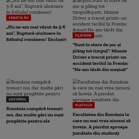
FANATIK.RO
„Nu ne-am mai văzut de 5-6
ani”. Ruptură uluitoare în
FILM NOW
fotbalul românesc! Exclusiv
"Sunt în stare de șoc și
plâng tot timpul". Minnie
Driver a trecut printr-un
accident teribil în Franța:
"Ne-am târât din mașină"
ADEVĂRUL
PLAYTECH
România cumpără trenuri
Facultatea din România la
noi, dar multe gări nu sunt
care nu mai vrea nimeni să
pregătite pentru ele
înveţe. A pierdut aproape
jumătate din studenţi