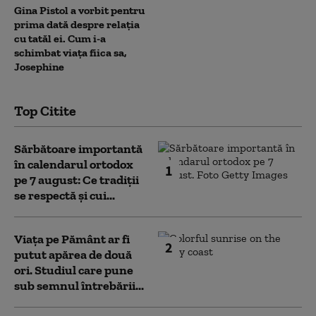
Gina Pistol a vorbit pentru
prima dată despre relația
cu tatăl ei. Cum i-a
schimbat viața fiica sa,
Josephine
Top Citite
Sărbătoare importantă
în calendarul ortodox
1
pe 7 august: Ce tradiții
se respectă și cui...
Viața pe Pământ ar fi
2
putut apărea de două
ori. Studiul care pune
sub semnul întrebării...