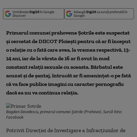
Urmărește
Digi24
în Google
Adaugă
Digi24
ca sursă preferată în
Discover
Google
Primarul comunei prahovene Şotrile este suspectat
și cercetat de DIICOT Ploieşti pentru că ar fi început
o relaţie cu o fată care avea, la vremea respectivă, 13-
14 ani, iar de la vârsta de 16 ar fi avut în mod
constant relaţii sexuale cu aceasta. Bărbatul este
acuzat şi de şantaj, întrucât ar fi ameninţat-o pe fată
că va face publice imagini cu caracter pornografic
dacă ea nu va continua relaţia.
Bogdan Davidescu, primarul comunei Șotrile (Prahova). Sursă foto:
Facebook
Potrivit Direcţiei de Investigare a Infracţiunilor de