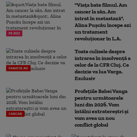
"Viața bate filmul. Am
cancer la sân. Am
intrat în metastază".
Alina Pușcău începe azi
un tratament
PE ROZ
revoluționar în L.A.
Toate culisele despre
intrarea în insolvență a
celor de la CFR Cluj. Ce
FANATIK.RO
decizie va lua Varga.
Exclusiv
Profețiile Babei Vanga
pentru următoarele
luni din 2026. Vom
întâlni extratereștri și
CANCAN
vom avea un nou
conflict global