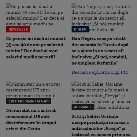
NEWSWEEK
DIGI FM
Ce pensie iei dacă ai muncit
Dan Negru, reacție virală
35 sau 40 de ani pe salariul
din vacanța în Turcia după
minim? Dar dacă ai avut
ce a ajuns la un resort all
salariul mediu pe țară?
inclusive: „Și noi, românii,
ne umplem farfuriile”
Descarcă aplicația Digi FM
EDITIADEDIMINEATA.RO
ADEVARUL
Niciun stat nu a activat
Scut și Sabie: Ucraina
mecanismul UE anti-
începe producția în masă a
dezinformare în timpul
antirachetelor „Freyja” și
crizei din Ceuta
testează cu succes prima sa