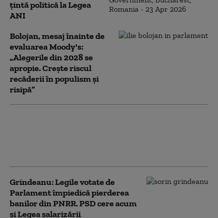
țintă politică la Legea
ANI
Bolojan, mesaj înainte de
evaluarea Moody's:
„Alegerile din 2028 se
apropie. Crește riscul
recăderii în populism și
risipă”
PSD acuză PNL şi USR că au blocat
771 milioane euro pentru a-l proteja
pe Dominic Fritz, după contestarea
Legii Integrității la CCR
Grindeanu: Legile votate de
Parlament împiedică pierderea
banilor din PNRR. PSD cere acum
și Legea salarizării