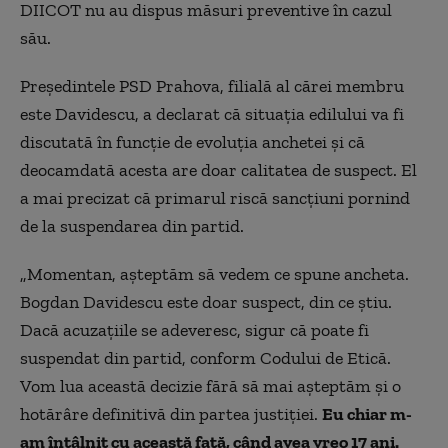
DIICOT nu au dispus măsuri preventive în cazul
său.
Preşedintele PSD Prahova, filială al cărei membru
este Davidescu, a declarat că situaţia edilului va fi
discutată în funcţie de evoluţia anchetei şi că
deocamdată acesta are doar calitatea de suspect. El
a mai precizat că primarul riscă sancţiuni pornind
de la suspendarea din partid.
„Momentan, așteptăm să vedem ce spune ancheta.
Bogdan Davidescu este doar suspect, din ce știu.
Dacă acuzațiile se adeveresc, sigur că poate fi
suspendat din partid, conform Codului de Etică.
Vom lua această decizie fără să mai așteptăm și o
hotărâre definitivă din partea justiției.
Eu chiar m-
am întâlnit cu această fată, când avea vreo 17 ani.