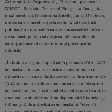
Criminalitate Organizată şi Terorism, procurorii
DIICOT - Serviciul Teritorial Ploieşti au făcut, joi,
două percheziţii în comuna Şotrile, judeţul Prahova,
dintre care o percheziţie la sediul unei instituţii
publice, într-o cauză în care se fac cercetări faţă de
un suspect, pentru săvârşirea infracţiunilor de
şantaj, act sexual cu un minor şi pornografie
infantilă.
„În fapt, s-a reţinut faptul că în perioada 2016 - 2017,
suspectul a început o relaţie de concubinaj cu o
minoră care la acea dată avea vârsta de aproximativ
13-14 ani, iar relaţiile sexuale pe care le-a întreţinut
cu acesta au avut loc începând cu vârsta de 16 ani, în
mod constant, victima fiind dependentă financiar şi
influenţată de autoritatea suspectului. Întrucât
persoana vătămată a refuzat să mai continue