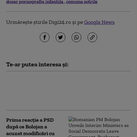
dosar pornografie infantila
comuna sotrile
Urmărește știrile Digi24.ro și pe
Google News
Te-ar putea interesa și:
PSD îi cere lui Bolojan să susțină la
Bruxelles repornirea centralelor pe
cărbune: „României nu i se poate cere
să rămână în beznă”
Prima reacție a PSD
după ce Bolojan a
acuzat modificări cu