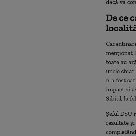
dacă va con
De ce c
localit
Carantinarea
menționat R
toate au ară
unele chiar 
n-a fost car
impact și a
Sibiul, la f
Șeful DSU r
rezultate și
completând 