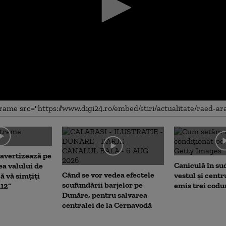
me
 avertizează pe
Caniculă în sud 
a valului de
Când se vor vedea efectele
vestul și centr
ă vă simțiți
scufundării barjelor pe
emis trei codu
112”
Dunăre, pentru salvarea
centralei de la Cernavodă