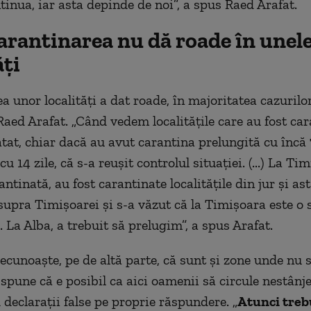
tinua, iar asta depinde de noi”, a spus Raed Arafat.
arantinarea nu dă roade în unel
ăți
 unor localități a dat roade, în majoritatea cazurilor
aed Arafat. „Când vedem localitățile care au fost car
tat, chiar dacă au avut carantina prelungită cu încă 7
cu 14 zile, că s-a reușit controlul situației. (...) La Ti
antinată, au fost carantinate localitățile din jur și as
supra Timișoarei și s-a văzut că la Timișoara este o 
el. La Alba, a trebuit să prelugim”, a spus Arafat.
ecunoaște, pe de altă parte, că sunt și zone unde nu 
 spune că e posibil ca aici oamenii să circule nestânje
declarații false pe proprie răspundere. „
Atunci treb