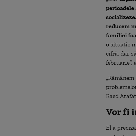
perioadele 
socializeze
reducem mo
familiei fo
o situație 
cifră, dar 
februarie”, 
„Rămânem ad
problemelor
Raed Arafat
Vor fi 
El a preciz