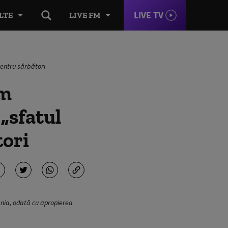
LIVE TV
LTE
LIVE FM
pentru sărbători
om
 „sfatul
tori
nia, odată cu apropierea