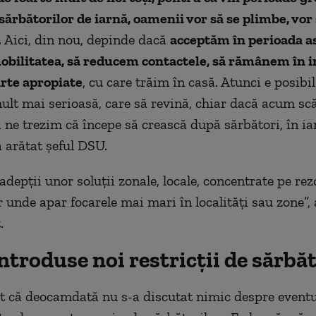
sărbătorilor de iarnă, oamenii vor să se plimbe, vor
.
Aici, din nou, depinde dacă
acceptăm în perioada as
bilitatea, să reducem contactele, să rămânem în i
arte apropiate
, cu care trăim în casă. Atunci e posibi
mult mai serioasă, care să revină, chiar dacă acum sc
să ne trezim că începe să crească după sărbători, în ia
a arătat șeful DSU.
epții unor soluții zonale, locale, concentrate pe rez
 unde apar focarele mai mari în localități sau zone”, 
.
introduse noi restricții de sărbă
at că deocamdată nu s-a discutat nimic despre eventu