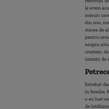
restricții i
le avem acu
măsuri care
din nou, no
starea de al
pentru urmă
asupra situ
creștem, da
intenții de 
Petrece
Întrebat da
în familie, 
s-au luat a
de întâlnir