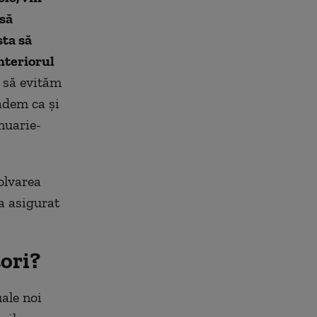
 să
ta să
nteriorul
l să evităm
ădem ca și
nuarie-
olvarea
a asigurat
tori?
ale noi