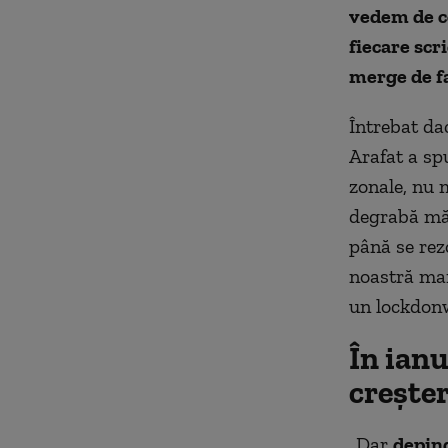
vedem de ce
fiecare scr
merge de fa
Întrebat dac
Arafat a sp
zonale, nu 
degrabă măs
până se rez
noastră mai
un lockdonw 
În ianu
crește
„Dar
depind