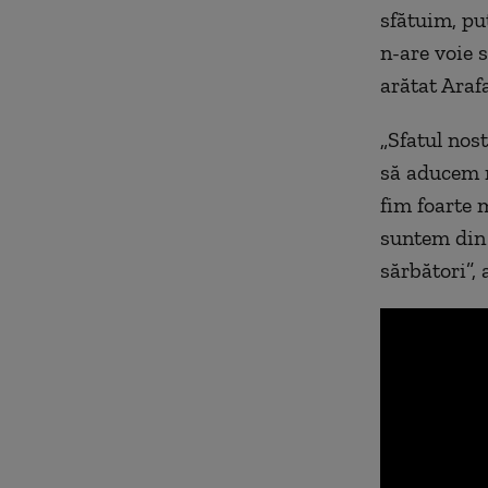
sfătuim, pu
n-are voie s
arătat Arafa
„Sfatul nos
să aducem m
fim foarte 
suntem din 
sărbători”,