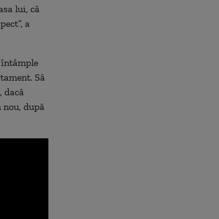
sa lui, că
pect”, a
e întâmple
rtament. Să
, dacă
n nou, după