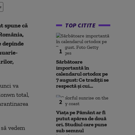
e
TOP CITITE
at spune că
 România,
e depinde
1
anuarie-
rilor,
Sărbătoare
importantă în
calendarul ortodox pe
7 august: Ce tradiții se
tunci va
respectă și cui...
donwn total,
2
carantinarea
Viața pe Pământ ar fi
putut apărea de două
ori. Studiul care pune
e să vedem
sub semnul