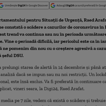
Urmărește
Digi24
în Google Discover
Adaugă
Digi24
ca sursă preferată în Googl
rtamentului pentru Situații de Urgență, Raed Araf
se constată o scădere a cazurilor de coronavirus în
cest trend va continua sau nu în perioada următoar
. Vine o perioadă dificilă, iar pericolul este ca în i
ă ne pomenim din nou cu o creștere agresivă a cazu
ă șeful DSU.
 prelungi starea de alertă în 14 decembrie și până a
 analiză dacă se impun sau nu noi restricții. Un lock
ional, este însă exclus. Va fi preferată în continuare 
plicat, vineri seara, la Digi24, Raed Arafat.
media pe 7 zile, vedem că există o scădere și trebui