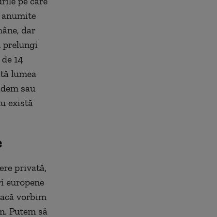
rile pe care
i anumite
mâne, dar
 prelungi
 de 14
ată lumea
cădem sau
u există
e
ere privată,
ări europene
„Dacă vorbim
ăm. Putem să