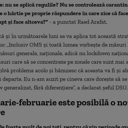
: nu se aplică regulile? Nu se controlează caranti
ie o hârtie pe proprie răspundere în care zice că face
pt și face altceva?”
- a punctat Raed Arafat.
ă și în următoarele luni se va aplica tot această stra
us: „Inclusiv OMS și toată lumea vorbește de măsuri l
măsuri generale, naționale, adică nu lockdown naționa
uri care să se concentreze pe zonele care sunt mai a
olvă problema acolo și bănuiesc că aceasta va fi și a
 departe. Eu n-am auzit pe cineva care dorește să se 
generalizat, fără diferențiere”, a declarat șeful DSU.
arie-februarie este posibilă o n
re
e foarte mult de noi toți, pentru că vin perioade gre