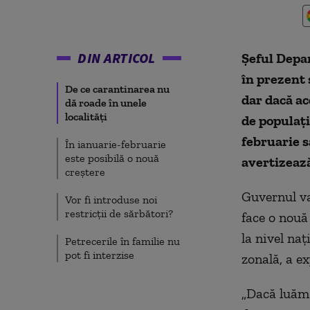
DIN ARTICOL
Șeful Depa
în prezent 
De ce carantinarea nu
dar dacă a
dă roade în unele
localități
de populație
februarie s
În ianuarie-februarie
este posibilă o nouă
avertizeaz
creștere
Guvernul va
Vor fi introduse noi
restricții de sărbători?
face o nouă
la nivel naț
Petrecerile în familie nu
pot fi interzise
zonală, a ex
„Dacă luăm 