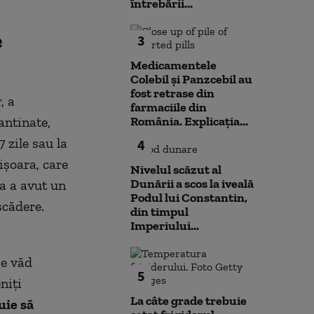
întrebării...
e
3
Medicamentele
Colebil și Panzcebil au
fost retrase din
, a
farmaciile din
antinate,
România. Explicația...
 zile sau la
4
mișoara, care
Nivelul scăzut al
Dunării a scos la iveală
ta a avut un
Podul lui Constantin,
scădere.
din timpul
Imperiului...
se văd
5
niți
La câte grade trebuie
uie să