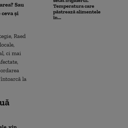
setat frigiderul.
narea? Sau
Temperatura care
păstrează alimentele
 ceva și
în...
tegie, Raed
ocale,
l, ci mai
fectate,
bordarea
întoarcă la
ouă
le, vin