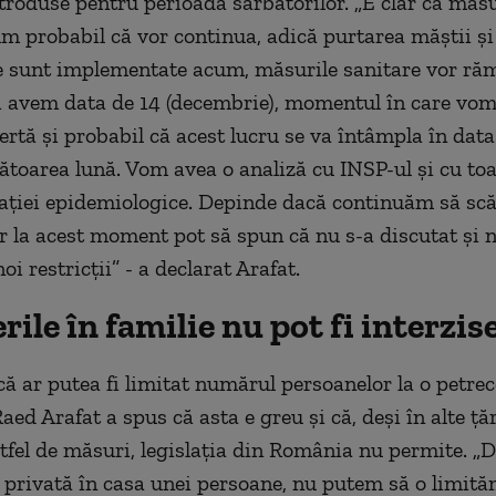
ntroduse pentru perioada sărbătorilor. „E clar că măsu
m probabil că vor continua, adică purtarea măștii ș
 sunt implementate acum, măsurile sanitare vor ră
i avem data de 14 (decembrie), momentul în care vom
ertă și probabil că acest lucru se va întâmpla în data
toarea lună. Vom avea o analiză cu INSP-ul și cu to
ației epidemiologice. Depinde dacă continuăm să s
r la acest moment pot să spun că nu s-a discutat și n
noi restricții” - a declarat Arafat.
rile în familie nu pot fi interzis
că ar putea fi limitat numărul persoanelor la o petrec
Raed Arafat a spus că asta e greu și că, deși în alte ț
stfel de măsuri, legislația din România nu permite. 
e privată în casa unei persoane, nu putem să o limit