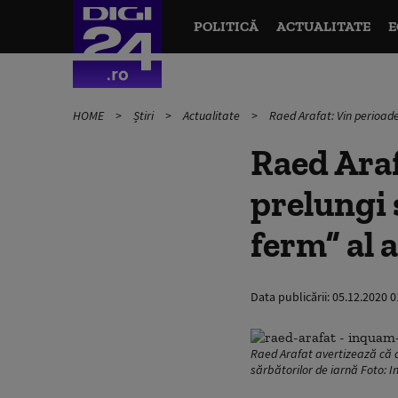
POLITICĂ
ACTUALITATE
E
HOME
Știri
Actualitate
Raed Arafat: Vin perioade
Raed Araf
prelungi 
ferm” al 
Data publicării:
05.12.2020 0
Raed Arafat avertizează că 
sărbătorilor de iarnă Foto: 