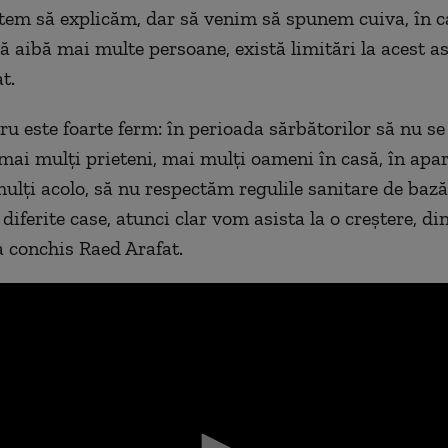
tem să explicăm, dar să venim să spunem cuiva, în ca
ă aibă mai multe persoane, există limitări la acest as
t.
tru este foarte ferm: în perioada sărbătorilor să nu s
ai mulți prieteni, mai mulți oameni în casă, în apa
mulți acolo, să nu respectăm regulile sanitare de bază
diferite case, atunci clar vom asista la o creștere, di
 a conchis Raed Arafat.