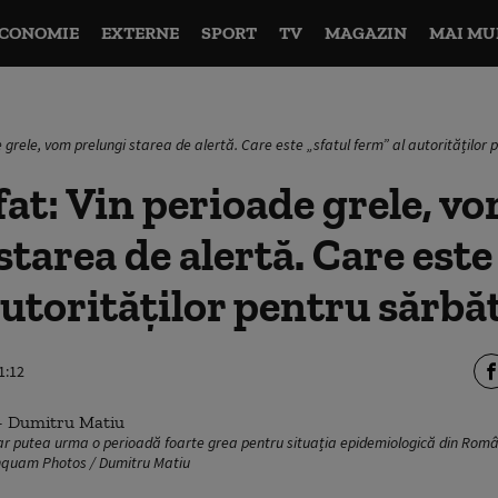
CONOMIE
EXTERNE
SPORT
TV
MAGAZIN
MAI MU
 grele, vom prelungi starea de alertă. Care este „sfatul ferm” al autorităților 
at: Vin perioade grele, v
starea de alertă. Care este
autorităților pentru sărbă
1:12
ar putea urma o perioadă foarte grea pentru situația epidemiologică din Româ
Inquam Photos / Dumitru Matiu