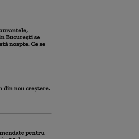
aurantele,
din București se
stă noapte. Ce se
m din nou creștere.
 amendate pentru