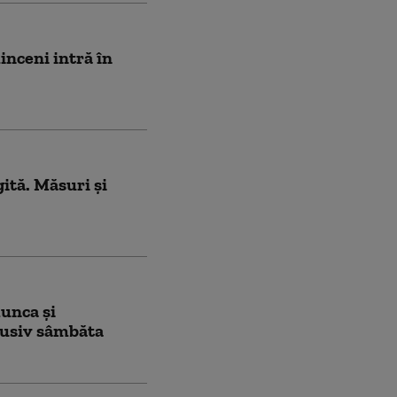
inceni intră în
tă. Măsuri și
munca și
lusiv sâmbăta