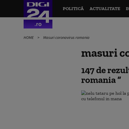
POLITICĂ
ACTUALITATE
E
HOME
Masuri coronavirus romania
masuri c
147 de rezu
romania