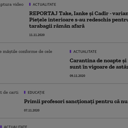
ACTUALITATE
REPORTAJ Take, Ianke și Cadîr - varia
Piețele interioare s-au redeschis pentr
tarabagii rămân afară
11.11.2020
ACTUALITATE
Carantina de noapte și n
sunt în vigoare de astă
09.11.2020
EDUCAȚIE
Primii profesori sancționați pentru că nu
07.11.2020
ACTUALITATE