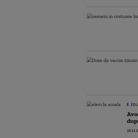
EDU
Avoc
dup
24.11.