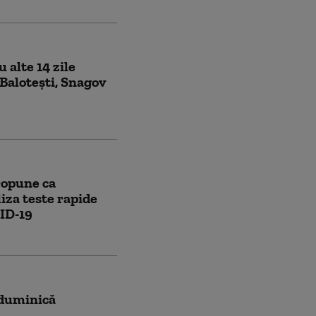
 alte 14 zile
Baloteşti, Snagov
ropune ca
liza teste rapide
ID-19
 duminică