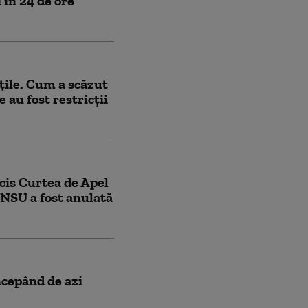
 în 24 de ore
țile. Cum a scăzut
 au fost restricții
ecis Curtea de Apel
NSU a fost anulată
ncepând de azi