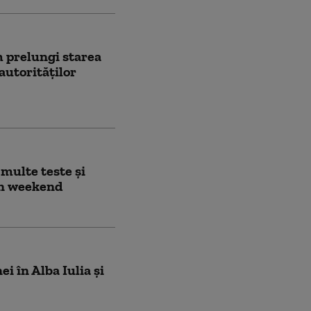
m prelungi starea
 autorităților
 multe teste și
 în weekend
i în Alba Iulia și