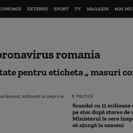
CONOMIE
EXTERNE
SPORT
TV
MAGAZIN
MAI MU
oronavirus romania
ltate pentru eticheta
masuri co
POLITICĂ
Scandal cu 11 milioane
pe stoc după starea de
Ministerul le cere înap
să ajungă la oameni