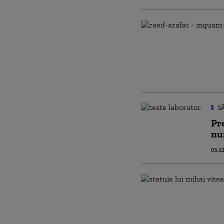
SĂ
Pr
nu
03.1