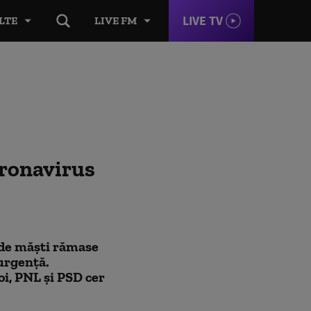
LIVE TV
LTE
LIVE FM
ronavirus
 de măști rămase
 urgență.
oi, PNL și PSD cer