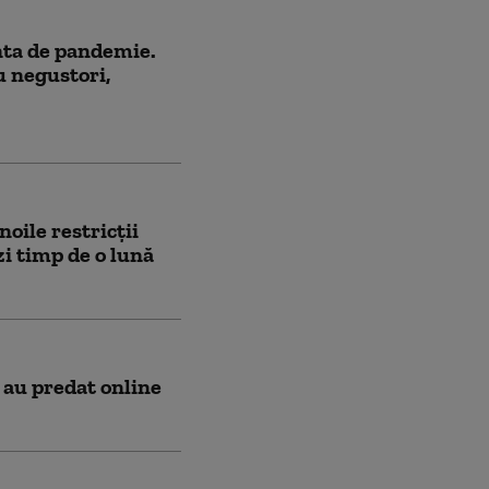
nta de pandemie.
u negustori,
oile restricții
zi timp de o lună
 au predat online