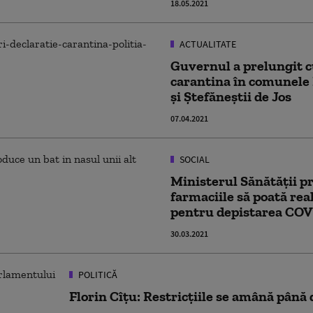
18.05.2021
ACTUALITATE
Guvernul a prelungit cu
carantina în comunele 
şi Ştefăneştii de Jos
07.04.2021
SOCIAL
Ministerul Sănătății p
farmaciile să poată rea
pentru depistarea COV
30.03.2021
POLITICĂ
Florin Cîțu: Restricțiile se amână până