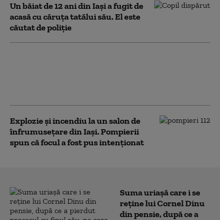
Un băiat de 12 ani din Iași a fugit de
acasă cu căruţa tatălui său. El este
căutat de poliție
Ieșenii critică decizia de
raționalizare a energiei electrice.
Reacția primarului Chirica: „E
simplu să nu-ţi pese de nimic”
Explozie și incendiu la un salon de
înfrumusețare din Iași. Pompierii
spun că focul a fost pus intenționat
Suma uriașă care i se
reține lui Cornel Dinu
din pensie, după ce a