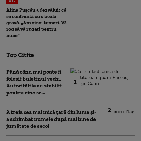
UTV
Alina Pușcău a dezvăluit că
se confruntă cu o boală
gravă. „Am cinci tumori. Vă
rog să vă rugați pentru
mine”
Top Citite
Până când mai poate fi
folosit buletinul vechi.
1
Autoritățile au stabilit
pentru cine se...
2
A treia cea mai mică țară din lume și-
a schimbat numele după mai bine de
jumătate de secol