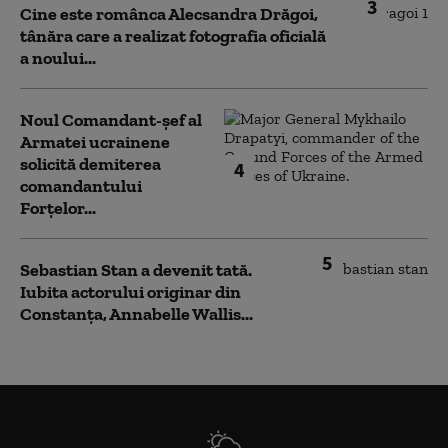
3
Cine este românca Alecsandra Drăgoi,
tânăra care a realizat fotografia oficială
a noului...
Noul Comandant-șef al
Armatei ucrainene
solicită demiterea
4
comandantului
Forțelor...
5
Sebastian Stan a devenit tată.
Iubita actorului originar din
Constanța, Annabelle Wallis...