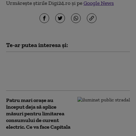
Urmărește știrile Digi24.ro și pe
Google News
Te-ar putea interesa și:
Anchetă la un spital din cauza
numărului mare de concedii
medicale în plin sezon estival: Unul
din 10 angajați a anunțat că e bolnav
Patru mari orașe au
început deja să aplice
măsuri pentru limitarea
consumului de curent
electric. Ce va face Capitala