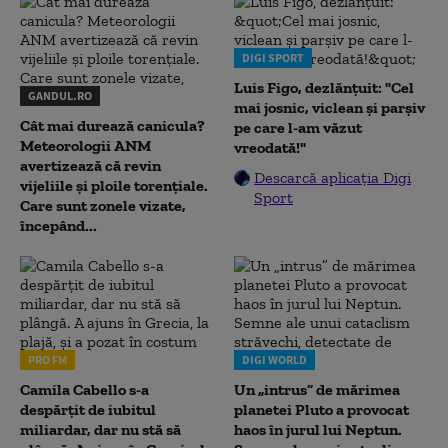
DIGI SPORT
Luis Figo, dezlănțuit: "Cel
GANDUL.RO
mai josnic, viclean și parșiv
Cât mai durează canicula?
pe care l-am văzut
Meteorologii ANM
vreodată!"
avertizează că revin
Descarcă aplicația Digi
vijeliile și ploile torențiale.
Sport
Care sunt zonele vizate,
începând...
PRO FM
DIGI WORLD
Camila Cabello s-a
Un „intrus” de mărimea
despărțit de iubitul
planetei Pluto a provocat
miliardar, dar nu stă să
haos în jurul lui Neptun.