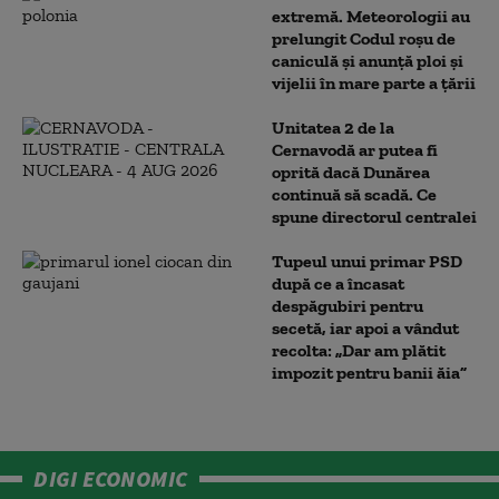
extremă. Meteorologii au
prelungit Codul roșu de
caniculă și anunță ploi și
vijelii în mare parte a țării
Unitatea 2 de la
Cernavodă ar putea fi
oprită dacă Dunărea
continuă să scadă. Ce
spune directorul centralei
Tupeul unui primar PSD
după ce a încasat
despăgubiri pentru
secetă, iar apoi a vândut
recolta: „Dar am plătit
impozit pentru banii ăia”
DIGI ECONOMIC