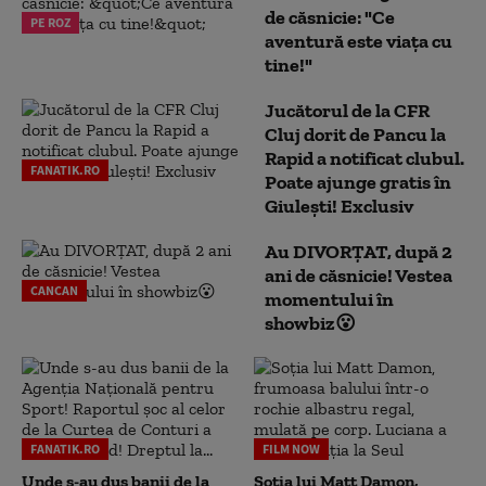
de căsnicie: "Ce
PE ROZ
aventură este viața cu
tine!"
Jucătorul de la CFR
Cluj dorit de Pancu la
Rapid a notificat clubul.
FANATIK.RO
Poate ajunge gratis în
Giulești! Exclusiv
Au DIVORȚAT, după 2
ani de căsnicie! Vestea
CANCAN
momentului în
showbiz😮
FANATIK.RO
FILM NOW
Unde s-au dus banii de la
Soția lui Matt Damon,