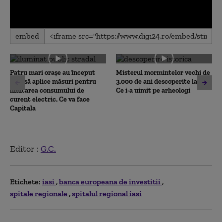
0
embed
seconds
of
0
seconds
Patru mari orașe au început
Misterul mormintelor vechi de
deja să aplice măsuri pentru
3.000 de ani descoperite la Iași.
limitarea consumului de
Ce i-a uimit pe arheologi
curent electric. Ce va face
Capitala
Editor :
G.C.
Etichete:
iasi
banca europeana de investitii
spitale regionale
spitalul regional iasi