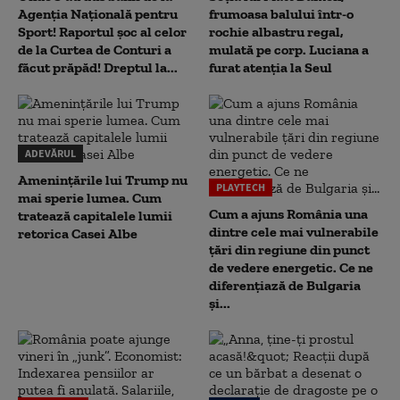
Agenția Națională pentru
frumoasa balului într-o
Sport! Raportul șoc al celor
rochie albastru regal,
de la Curtea de Conturi a
mulată pe corp. Luciana a
făcut prăpăd! Dreptul la...
furat atenția la Seul
ADEVĂRUL
Amenințările lui Trump nu
PLAYTECH
mai sperie lumea. Cum
Cum a ajuns România una
tratează capitalele lumii
dintre cele mai vulnerabile
retorica Casei Albe
țări din regiune din punct
de vedere energetic. Ce ne
diferențiază de Bulgaria
și...