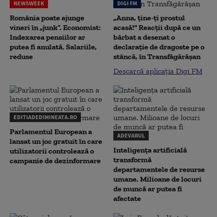
NEWSWEEK
DIGI FM
România poate ajunge
„Anna, ţine-ţi prostul
vineri în „junk”. Economist:
acasă!" Reacţii după ce un
Indexarea pensiilor ar
bărbat a desenat o
putea fi anulată. Salariile,
declaraţie de dragoste pe o
reduse
stâncă, în Transfăgărăşan
Descarcă aplicația Digi FM
EDITIADEDIMINEATA.RO
Parlamentul European a
ADEVARUL
lansat un joc gratuit în care
Inteligența artificială
utilizatorii controlează o
transformă
campanie de dezinformare
departamentele de resurse
umane. Milioane de locuri
de muncă ar putea fi
afectate