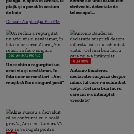
plângă. A ajuns în Grecia, la
Semne ale unui cataclism
plajă, și a pozat în costum
străvechi, detectate de
de baie
telescopul...
Descarcă aplicația Pro FM
DIGI ANIMAL WORLD
FILM NOW
Un rechin a regurgitat un
Antonio Banderas,
arici viu și nevătămat, în
declarație surpriză despre
fața unor cercetători: „Am
infarctul care i-a schimbat
reușit să fac o singură poză”
viața: „Cel mai bun lucru
care mi s-a întâmplat
vreodată”