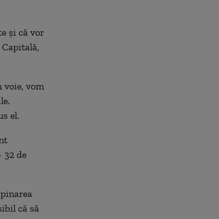
e și că vor
n Capitală,
m voie, vom
le.
us el.
nt
- 32 de
spinarea
ibil că să