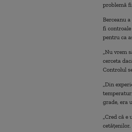
problem
ă
fi
Berceanu a s
fi controale
pentru ca a
„
Nu vrem să
cerceta dac
C
ontrolul 
„
D
in exp
eri
temp
eratur
grade, era 
„
C
red că e u
cetățenilor.