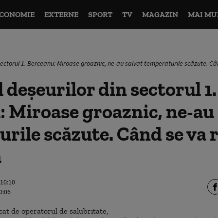
CONOMIE
EXTERNE
SPORT
TV
MAGAZIN
MAI MU
sectorul 1. Berceanu: Miroase groaznic, ne-au salvat temperaturile scăzute. C
 deșeurilor din sectorul 1.
 Miroase groaznic, ne-au 
rile scăzute. Când se va 
a
 10:10
0:06