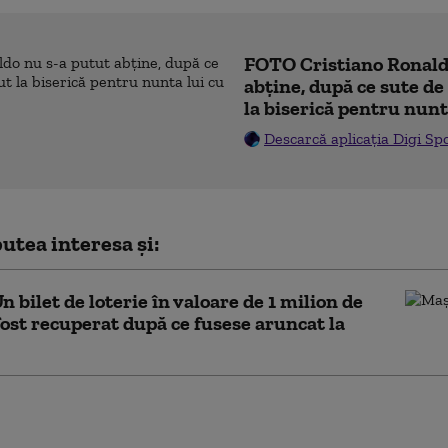
FOTO Cristiano Ronald
abține, după ce sute d
la biserică pentru nunt
Descarcă aplicația Digi Sp
utea interesa și:
Un bilet de loterie în valoare de 1 milion de
fost recuperat după ce fusese aruncat la
nagement al deşeurilor în Capitală:
 alimentare, aruncate separat de gunoiul