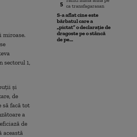
rămâne în func
5
din Dunăre a c
S-a aflat cine este
centimetri, în 
bărbatul care a
ore
„pictat” o declarație de
dragoste pe o stâncă
i miroase.
de pe...
ase
teva
n sect
orul
1,
uții și
are, de
e
să facă tot
nzătoare a
eficiază de
ă ac
eastă