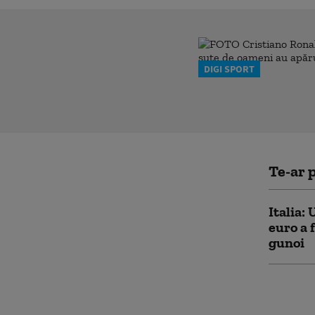
DIGI SPORT
Te-ar p
Italia: 
euro a 
gunoi
Noul ma
resturi