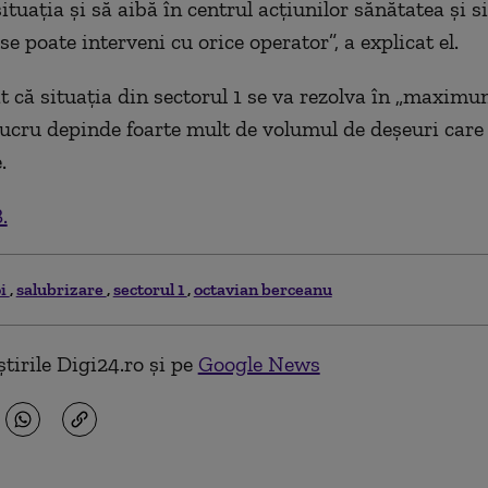
ituația și să aibă în centrul acțiunilor
sănătatea și
s
se poate interveni cu orice operator”, a explicat el.
t că situația din sectorul 1 se va rezolva în „maximum
 lucru depinde foarte mult de volumul de deșeuri car
.
.
oi
salubrizare
sectorul 1
octavian berceanu
tirile Digi24.ro și pe
Google News