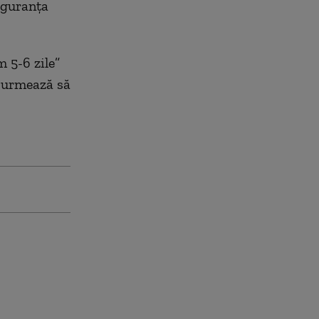
iguran
ța
 5-6 zile”
e urmează să