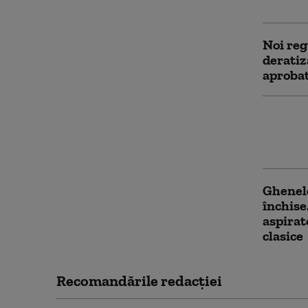
menajer
Noi reg
deratiz
aprobat
Primări
pe şapt
„Plăteş
Ghenele
închise
aspirat
clasice
Recomandările redacţiei