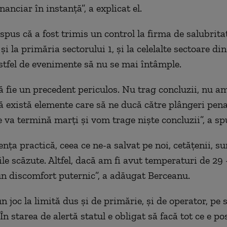
nanciar în instanț
ă”, a explicat el.
pus că a fost trimis un control la firma de salubritat
 și la primăria sectorului 1, și la celelalte sectoare di
stfel de evenimente să nu se mai întâmple.
 fie un preceden
t
periculo
s
.
N
u trag concluzii, nu a
ă ex
istă
elemente care să ne ducă către plângeri pena
se va termină
marți
și vom trage niște concluzii
”, a sp
ența
practică, ceea ce ne-a salvat pe noi, cet
ățenii,
su
ile
scăzute.
A
ltfel, dacă am fi avut temp
eraturi
de 29 
un discomfort puternic
”, a adăugat Berceanu.
n joc la limit
ă
dus și de primărie, și de operator, pe 
Î
n starea de alertă statu
l
e obligat să facă tot ce e pos