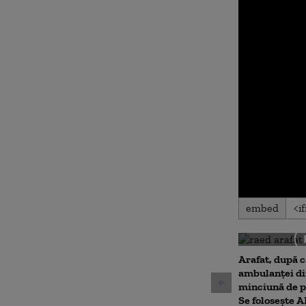
0
embed
seconds
of
0
seconds
Volu
90%
Arafat, după 
ambulanței din
minciună de p
Se folosește A