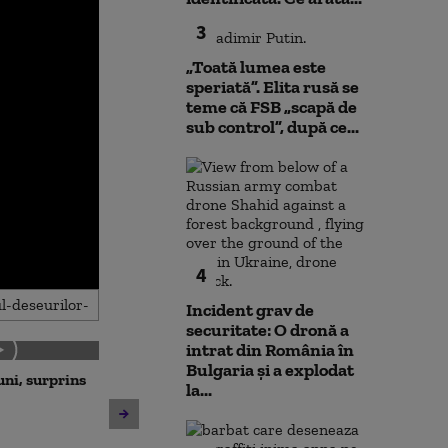
3
„Toată lumea este
speriată”. Elita rusă se
teme că FSB „scapă de
sub control”, după ce...
4
Incident grav de
securitate: O dronă a
intrat din România în
Bulgaria şi a explodat
uni, surprins
Cum va fi vremea în
la...
următoarele zile
Unitatea 2 de 