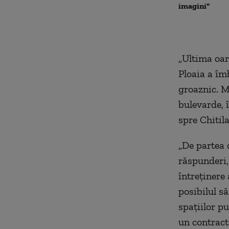
imagini"
„
Ultima oar
Ploaia a îm
groaznic. M
bulevarde,
spre
C
hitil
„
De partea c
răspunderi,
întreținere 
posibilul să
spațiilor pu
un contract,