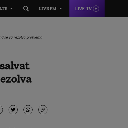
LIVE TV
LTE
LIVE FM
ând se va rezolva problema
salvat
rezolva