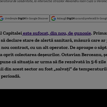
eratorul de salubritate, la intersectia strazilor Alexandru Ioan Cuza si Veronica
Urmărește
Digi24
în Google Discover
Adaugă
Digi24
ca sursă preferată în Googl
al Capitalei
este sufocat, din nou, de gunoaie
. Prima
 să declare stare de alertă sanitară, măsură care ar
nou contract, cu un alt operator. De aproape o săp
a oprit colectarea deșeurilor.
Octavian Berceanu, șe
pune că situația ar urma să fie rezolvată în 5-6 zile 
i din acest sector au fost „salvați” de temperaturi
 perioadă.