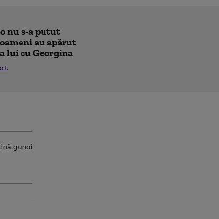
o nu s-a putut
e oameni au apărut
a lui cu Georgina
ort