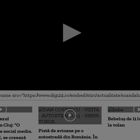
me
cazul
Bebeluș de 11 l
 Cluj: "O
la volan
Pistă de avioane pe o
e social media.
autostradă din România. În
I, se creează