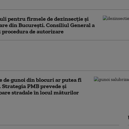
, 10% din deșeuri ajung la groapă
uli pentru firmele de dezinsecție și
are din București. Consiliul General a
 procedura de autorizare
a București propune colectarea deşeurilor
e categorii, în loc de patru cum este acum.
ti pentru cât arunci”
 de gunoi din blocuri ar putea fi
. Strategia PMB prevede și
oare stradale în locul măturilor