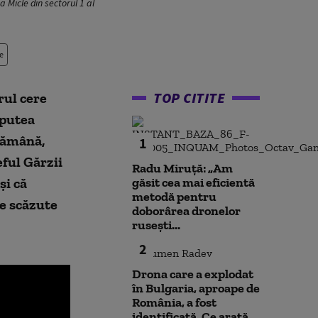
 Micle din sectorul 1 al
e
TOP CITITE
rul cere
 pu
tea
tămână,
1
ful Gărzii
Radu Miruță: „Am
și că
găsit cea mai eficientă
metodă pentru
le scăzute
doborârea dronelor
rusești...
2
Drona care a explodat
în Bulgaria, aproape de
România, a fost
identificată. Ce arată...