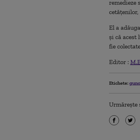
remedieze s
cetățenilor,
El a adăuga
și că acest
fie colectate
Editor :
M.B
Etichete:
gun
Urmărește ș