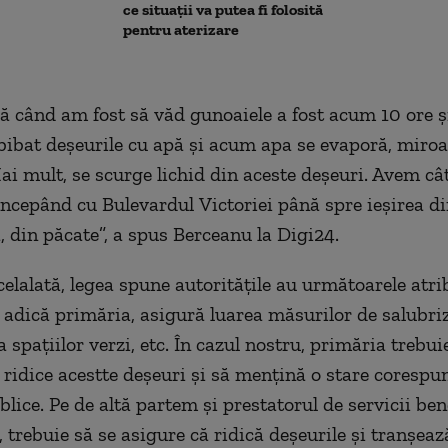
ce situații va putea fi folosită
pentru aterizare
ă când am fost să văd gunoaiele a fost acum 10 ore ș
bibat deșeurile cu apă și acum apa se evaporă, miro
ai mult, se
scurge lichid din aceste deșeuri.
A
vem câ
 începând cu
Bulevardul
V
ictoriei până spre ieșirea di
a,
d
in păcate
”, a spus Berceanu la Digi24
.
elalată, leg
e
a spune autoritățile au urm
ătoarele
atrib
 adică primăria, asigur
ă
luarea măsurilor de salubriz
a sp
ațiilor
verzi, etc. În c
a
zu
l
nostru, primăria tr
e
b
ui
 ridice ac
estte
deșeuri
și să mențină o stare corespu
blice. P
e de altă
partem
și p
r
estatorul de servicii ben
 tr
e
b
uie
să se asigur
e
că ridică deșeurile și tranșeaz