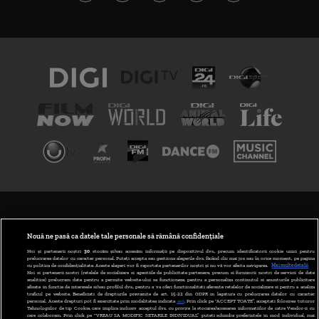
TERMENI ȘI CONDIȚII
POLITICA DE CONFIDENȚIALITATE
Nouă ne pasă ca datele tale personale să rămână confidențiale
Noi și partenerii noștri
30
stocăm și/sau accesăm informații pe dispozitivul dvs., precum identificatorii cookie unici pentru
prelucrarea datelor cu caracter personal. Puteți accepta sau gestiona alegerile dvs. făcând clic mai jos sau în orice moment, pe pagina
ABONARE DIGI TV
cu politica de confidențialitate. Aceste alegeri vor fi raportate partenerilor noștri și nu vă vor afecta navigarea.
Mai multe detalii
Noi si partenerii nostri (retelele de socializare si agentiile de publicitate partenere, precum si furnizorii nostri de servicii de date
analitice) prelucram date pentru a permite website-ului sa functioneze, pentru a personaliza continutul si anunturile publicitare
GESTIONAȚI PREFERINȚELE
afisate in functie de interesele si/sau profilul dvs., pentru a va oferi functionalitati aferente retelelor de socializare si pentru a analiza
traficul pe website. Beneficiati de drepturile prevazute de art. 15-22 din GDPR in legatura cu prelucrarea datelor cu caracter
personal. Aceste drepturi pot fi exercitate prin modalitatea indicata
aici
. Prin click pe “ACCEPT TOATE”, acceptati folosirea tuturor
CODUL DIGI24
Tehnologiilor de tip Cookie, care implica inclusiv acceptul dvs. cu privire la stocarea/accesarea informatiilor de catre Vendor-ii cu
care colaboram. Prin click pe “VREAU SA MODIFIC SETARILE INDIVIDUAL” puteti schimba preferintele in mod individual, mai