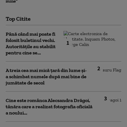
mine”
Top Citite
Până când mai poate fi
folosit buletinul vechi.
1
Autoritățile au stabilit
pentru cine se...
2
A treia cea mai mică țară din lume și-
a schimbat numele după mai bine de
jumătate de secol
3
Cine este românca Alecsandra Drăgoi,
tânăra care a realizat fotografia oficială
a noului...