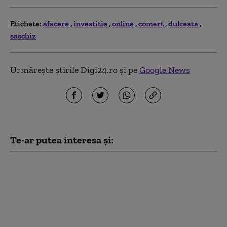
Etichete:
afacere
investitie
online
comert
dulceata
saschiz
Urmărește știrile Digi24.ro și pe
Google News
Te-ar putea interesa și:
Companiile cu venituri
de milioane de dolari
care au un singur
angajat. Cum
gestionează afacerile
solo mii de clienți în