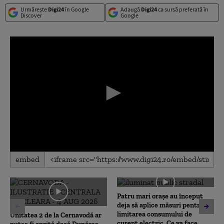
Urmărește
Digi24
în Google
Adaugă
Digi24
ca sursă preferată în
Discover
Google
0
embed
seconds
of
0
seconds
Patru mari orașe au început
deja să aplice măsuri pentru
limitarea consumului de
Unitatea 2 de la Cernavodă ar
curent electric. Ce va face