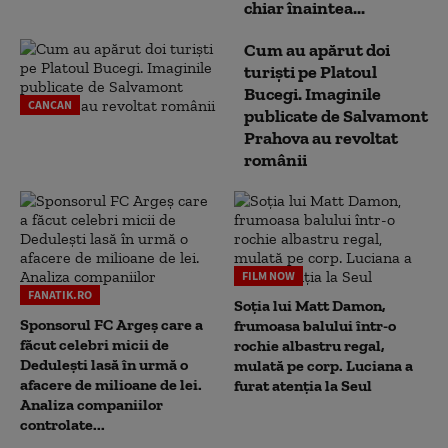
chiar înaintea...
Cum au apărut doi
turiști pe Platoul
Bucegi. Imaginile
CANCAN
publicate de Salvamont
Prahova au revoltat
românii
FILM NOW
FANATIK.RO
Soția lui Matt Damon,
Sponsorul FC Argeș care a
frumoasa balului într-o
făcut celebri micii de
rochie albastru regal,
Dedulești lasă în urmă o
mulată pe corp. Luciana a
afacere de milioane de lei.
furat atenția la Seul
Analiza companiilor
controlate...