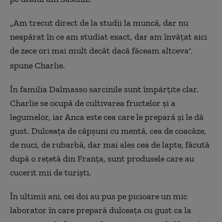
„
Am trecut direct de la studii la muncă, dar nu
neapărat în ce am studiat exact, dar am învăţat aici
de zece ori mai mult decât dacă făceam altceva
”,
spune Charlie.
În familia Dalmasso sarcinile sunt împărţite clar.
Charlie se ocupă de cultivarea fructelor şi a
legumelor, iar Anca este cea care le prepară şi le dă
gust. Dulceaţa de căpşuni cu mentă, cea de coacăze,
de nuci, de rubarbă, dar mai ales cea de lapte, făcută
după o reţetă din Franţa, sunt produsele care au
cucerit mii de turişti.
În ultimii ani, cei doi au pus pe picioare un mic
laborator în care prepară dulceaţa cu gust ca la