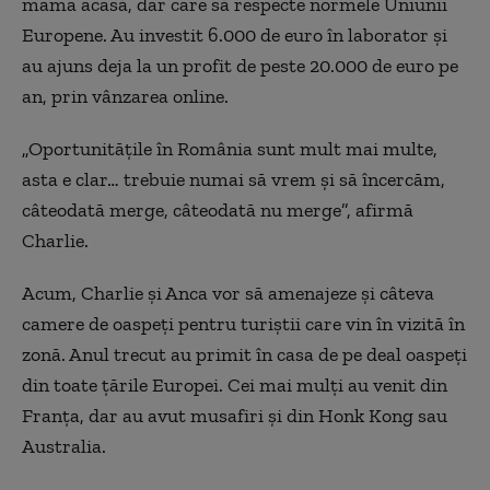
mama acasă, dar care să respecte normele Uniunii
Europene. Au investit 6.000 de euro în laborator şi
au ajuns deja la un profit de peste 20.000 de euro pe
an, prin vânzarea online.
„Oportunităţile în România sunt mult mai multe,
asta e clar… trebuie numai să vrem şi să încercăm,
câteodată merge, câteodată nu merge”, afirmă
Charlie.
Acum, Charlie şi Anca vor să amenajeze şi câteva
camere de oaspeţi pentru turiştii care vin în vizită în
zonă. Anul trecut au primit în casa de pe deal oaspeţi
din toate ţările Europei. Cei mai mulţi au venit din
Franţa, dar au avut musafiri şi din Honk Kong sau
Australia.