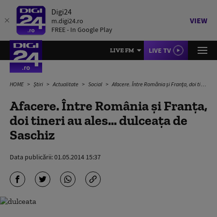
Digi24
VIEW
m.digi24.ro
FREE - In Google Play
LIVE TV
LIVE FM
HOME
Știri
Actualitate
Social
Afacere. Între România şi Franţa, doi tineri au ales... dulceaţa de Saschiz
Afacere. Între România şi Franţa,
doi tineri au ales... dulceaţa de
Saschiz
Data publicării:
01.05.2014 15:37