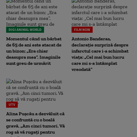
DIGI ANIMAL WORLD
FILM NOW
Momentul când un bărbat
Antonio Banderas,
de 65 de ani este atacat de
declarație surpriză despre
un bizon: „Era chiar
infarctul care i-a schimbat
deasupra mea”. Imaginile
viața: „Cel mai bun lucru
sunt greu de urmărit
care mi s-a întâmplat
vreodată”
UTV
Alina Pușcău a dezvăluit că
se confruntă cu o boală
gravă. „Am cinci tumori. Vă
rog să vă rugați pentru