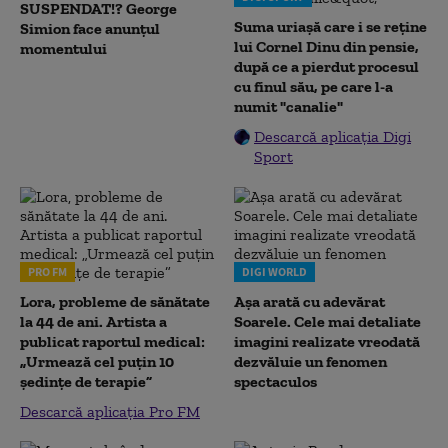
SUSPENDAT!? George
Suma uriașă care i se reține
Simion face anunțul
lui Cornel Dinu din pensie,
momentului
după ce a pierdut procesul
cu finul său, pe care l-a
numit "canalie"
Descarcă aplicația Digi
Sport
PRO FM
DIGI WORLD
Lora, probleme de sănătate
Așa arată cu adevărat
la 44 de ani. Artista a
Soarele. Cele mai detaliate
publicat raportul medical:
imagini realizate vreodată
„Urmează cel puțin 10
dezvăluie un fenomen
ședințe de terapie”
spectaculos
Descarcă aplicația Pro FM