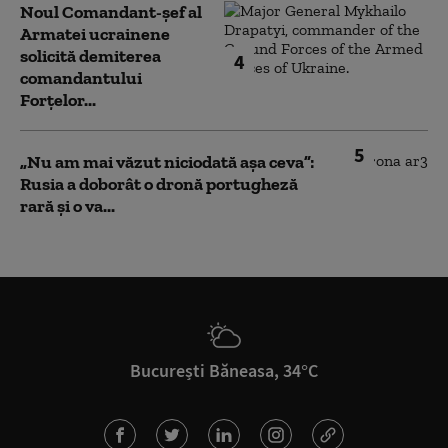
Noul Comandant-șef al
Armatei ucrainene
solicită demiterea
4
comandantului
Forțelor...
5
„Nu am mai văzut niciodată așa ceva”:
Rusia a doborât o dronă portugheză
rară și o va...
București Băneasa, 34°C