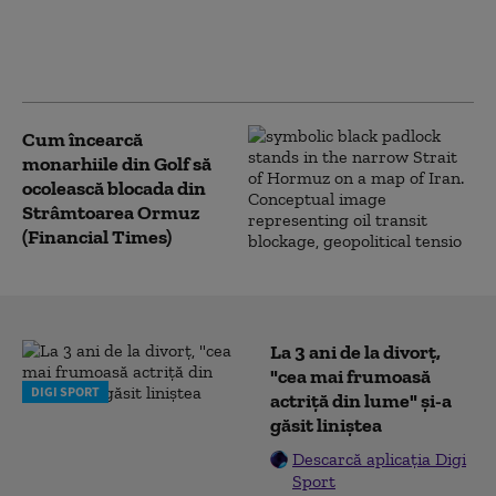
României: Povestea
banilor care rămân în
țară
Cum încearcă
monarhiile din Golf să
ocolească blocada din
Strâmtoarea Ormuz
(Financial Times)
La 3 ani de la divorț,
"cea mai frumoasă
DIGI SPORT
actriță din lume" și-a
găsit liniștea
Descarcă aplicația Digi
Sport