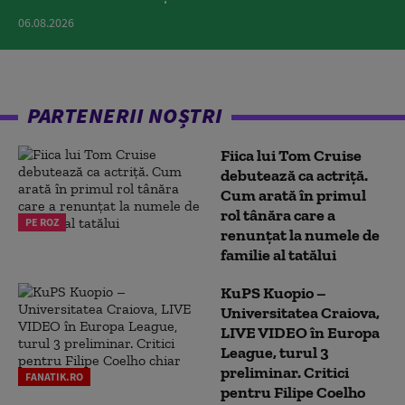
06.08.2026
PARTENERII NOȘTRI
Fiica lui Tom Cruise
debutează ca actriță.
Cum arată în primul
rol tânăra care a
PE ROZ
renunțat la numele de
familie al tatălui
KuPS Kuopio –
Universitatea Craiova,
LIVE VIDEO în Europa
League, turul 3
preliminar. Critici
FANATIK.RO
pentru Filipe Coelho