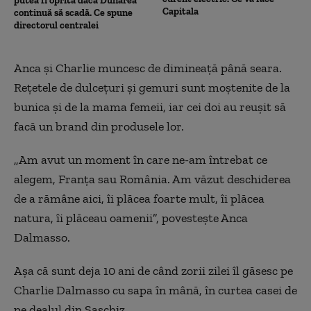
putea fi oprită dacă Dunărea
Capitala
continuă să scadă. Ce spune
directorul centralei
Anca şi Charlie muncesc de dimineaţă până seara.
Reţetele de dulceţuri şi gemuri sunt moştenite de la
bunica şi de la mama femeii, iar cei doi au reuşit să
facă un brand din produsele lor.
„
Am avut un moment în care ne-am întrebat ce
alegem, Franţa sau România. Am văzut deschiderea
de a rămâne aici, îi plăcea foarte mult, îi plăcea
natura, îi plăceau oamenii”, povesteşte Anca
Dalmasso.
Aşa că sunt deja 10 ani de când zorii zilei îl găsesc pe
Charlie Dalmasso cu sapa în mână, în curtea casei de
pe dealul din Saschiz.