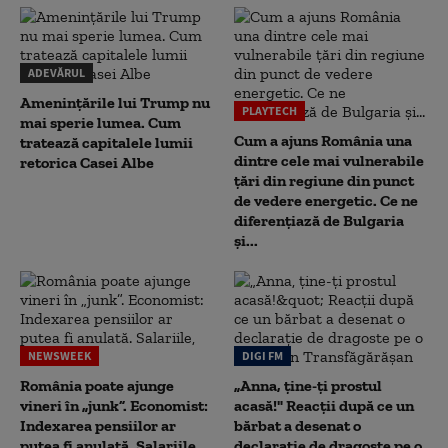
ADEVĂRUL
Amenințările lui Trump nu
PLAYTECH
mai sperie lumea. Cum
Cum a ajuns România una
tratează capitalele lumii
dintre cele mai vulnerabile
retorica Casei Albe
țări din regiune din punct
de vedere energetic. Ce ne
diferențiază de Bulgaria
și...
NEWSWEEK
DIGI FM
România poate ajunge
„Anna, ţine-ţi prostul
vineri în „junk”. Economist:
acasă!" Reacţii după ce un
Indexarea pensiilor ar
bărbat a desenat o
putea fi anulată. Salariile,
declaraţie de dragoste pe o