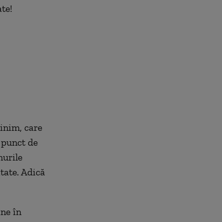
te!
inim, care
n punct de
murile
tate. Adică
ne în