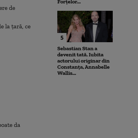
Forțelor...
ere de
 la țară, ce
5
Sebastian Stan a
devenit tată. Iubita
actorului originar din
Constanța, Annabelle
Wallis...
poate da