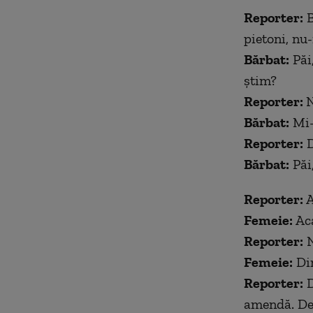
Reporter:
B
pietoni, nu-
Bărbat:
Păi
știm?
Reporter:
N
Bărbat:
Mi-e
Reporter:
D
Bărbat:
Păi,
Reporter:
A
Femeie:
Aca
Reporter:
N
Femeie:
Din
Reporter:
D
amendă. De 