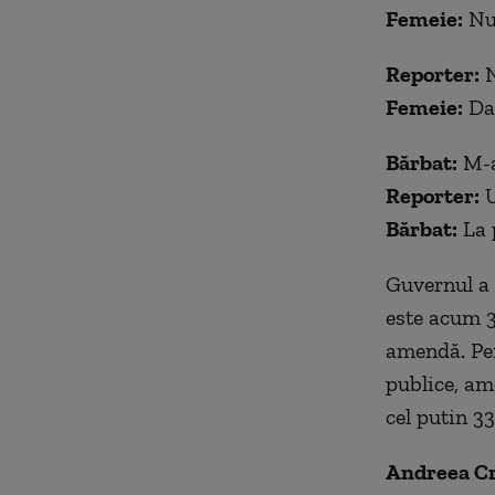
Femeie:
Nu 
Reporter:
N
Femeie:
Da?
Bărbat:
M-a
Reporter:
U
Bărbat:
La 
Guvernul a 
este acum 3
amendă. Pen
publice, am
cel putin 33
Andreea Cr