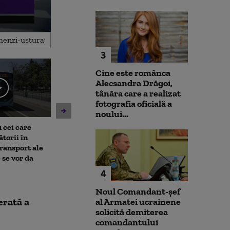
3
Cine este românca
Alecsandra Drăgoi,
tânăra care a realizat
fotografia oficială a
noului...
 cei care
Un asistent medical din SUA
Jihadiști infilt
torii în
pune la pământ un pacient
migranții ajunș
transport ale
violent. Ce nu a știut
 se vor da
bărbatul agresiv atunci când
l-a atacat
4
Noul Comandant-șef
erată a
al Armatei ucrainene
solicită demiterea
comandantului