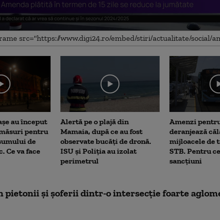
me
așe au început
Alertă pe o plajă din
Amenzi pentru
 măsuri pentru
Mamaia, după ce au fost
deranjează călă
sumului de
observate bucăți de dronă.
mijloacele de 
c. Ce va face
ISU și Poliția au izolat
STB. Pentru ce
perimetrul
sancțiuni
n pietonii și șoferii dintr-o intersecție foarte aglom