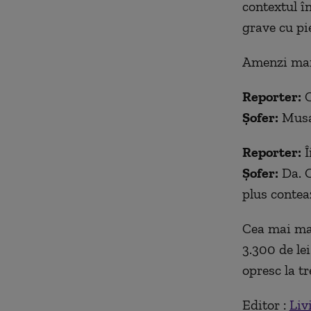
contextul în
grave cu pi
Amenzi mai m
Reporter:
C
Șofer:
Musai
Reporter:
Î
Șofer:
Da. O 
plus contea
Cea mai mar
3.300 de lei
opresc la tr
Editor :
Liv