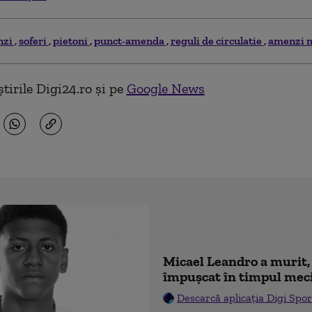
nzi
soferi
pietoni
punct-amenda
reguli de circulatie
amenzi 
tirile Digi24.ro și pe
Google News
Micael Leandro a murit, 
împușcat în timpul mec
Descarcă aplicația Digi Spor