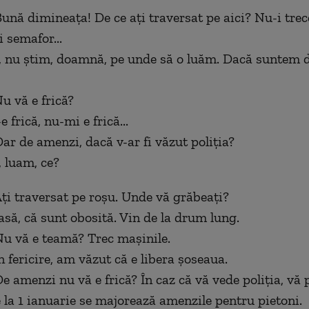
ună dimineața! De ce ați traversat pe aici? Nu-i trec
i semafor...
, nu știm, doamnă, pe unde să o luăm. Dacă suntem de
u v
ă e frică?
 frică, nu-mi e frică...
ar de amenzi, dacă v-ar fi văzut poliția?
 luam, ce?
ți traversat pe roșu. Unde vă grăbeați?
să, că sunt obosită. Vin de la drum lung.
u vă e teamă? Trec mașinile.
 fericire, am văzut că e libera șoseaua.
e amenzi nu vă e frică? În caz că vă vede poliția, vă 
la 1 ianuarie se majorează amenzile pentru pietoni.