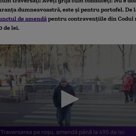
 cum traversați! Aveți grijă cum conduceți! Nu e doa
ranța dumneavoastră, este și pentru portofel. De l
unctul de amendă
pentru contravențiile din Codul 
0 de lei.