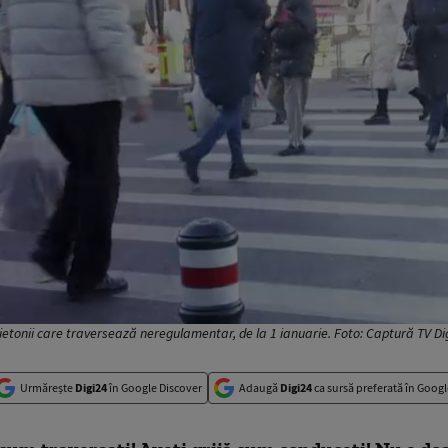
etonii care traversează neregulamentar, de la 1 ianuarie. Foto: Captură TV Di
Urmărește
Digi24
în Google Discover
Adaugă
Digi24
ca sursă preferată în Googl