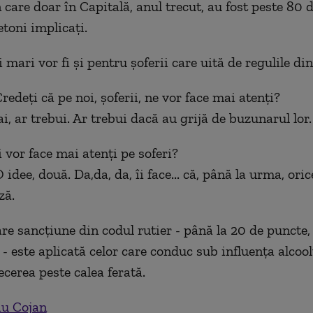
 care doar în Capitală, anul trecut, au fost peste 80 
etoni implicați.
ari vor fi și pentru șoferii care uită de regulile din 
redeți că pe noi, șoferii, ne vor face mai atenți?
, ar trebui. Ar trebui dacă au grijă de buzunarul lor.
i vor face mai atenți pe soferi?
idee, două. Da,da, da, îi face... că, până la urma, oric
ză.
e sancțiune din codul rutier - până la 20 de puncte,
 - este aplicată celor care conduc sub influența alcool
ecerea peste calea ferată.
iu Cojan