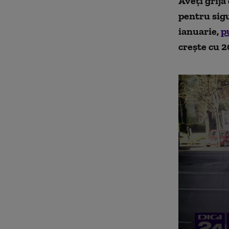
Aveți grijă
pentru sigu
ianuarie,
p
crește cu 2