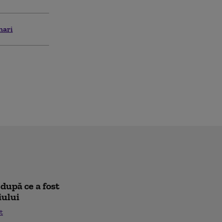
mari
după ce a fost
iului
t