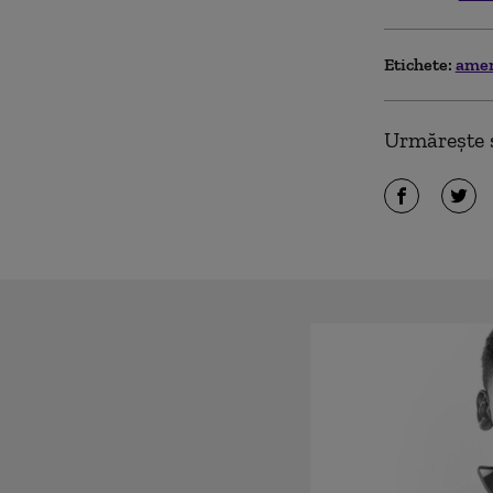
Etichete:
ame
Urmărește ș