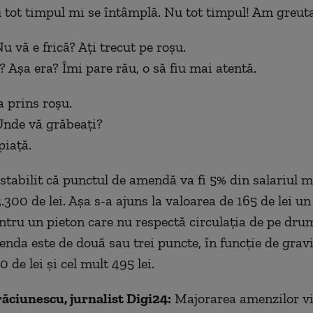
tot timpul mi se întâmplă. Nu tot timpul! Am greuta
u vă e frică? Ați trecut pe roșu.
 Așa era? Îmi pare rău, o să fiu mai atentă.
 prins roșu.
nde vă grăbeați?
piață.
stabilit că punctul de amendă va fi 5% din salariul m
.300 de lei. Așa s-a ajuns la valoarea de 165 de lei u
tru un pieton care nu respectă circulația de pe dru
enda este de două sau trei puncte, în funcție de gravi
0 de lei și cel mult 495 lei.
ăciunescu, jurnalist Digi24:
Majorarea amenzilor vi