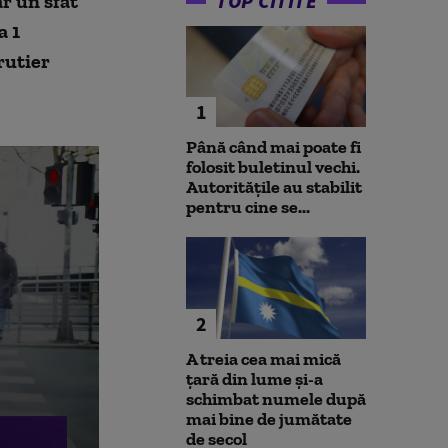
TOP CITITE
r un sfat
a 1
rutier
1
Până când mai poate fi
folosit buletinul vechi.
Autoritățile au stabilit
pentru cine se...
2
A treia cea mai mică
țară din lume și-a
schimbat numele după
mai bine de jumătate
de secol