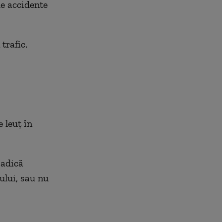
de accidente
trafic.
e leuț în
 adică
ului, sau nu