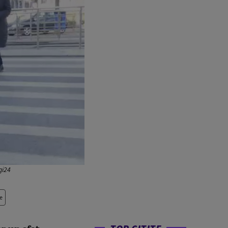
gi24
e