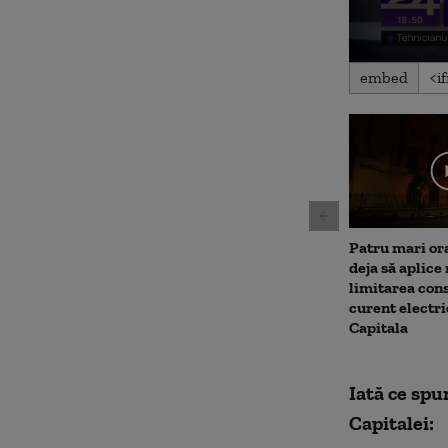
0
embed
seconds
of
3
minutes,
6
seconds
Volu
90%
Patru mari or
deja să aplice
limitarea con
curent electri
Capitala
Iată ce spu
Capitalei: