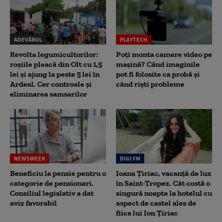
ADEVĂRUL
PLAYTECH
Revolta legumicultorilor:
Poți monta camere video pe
roșiile pleacă din Olt cu 1,5
mașină? Când imaginile
lei și ajung la peste 5 lei în
pot fi folosite ca probă și
Ardeal. Cer controale și
când riști probleme
eliminarea samsarilor
NEWSWEEK
DIGI FM
Beneficiu la pensie pentru o
Ioana Țiriac, vacanță de lux
categorie de pensionari.
în Saint-Tropez. Cât costă o
Consiliul legislativ a dat
singură noapte la hotelul cu
aviz favorabil
aspect de castel ales de
fiica lui Ion Țiriac