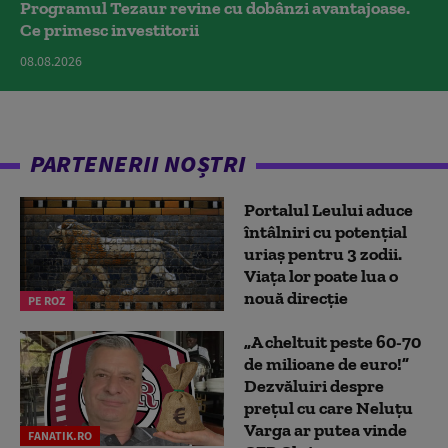
Programul Tezaur revine cu dobânzi avantajoase.
Ce primesc investitorii
08.08.2026
PARTENERII NOȘTRI
Portalul Leului aduce
întâlniri cu potențial
uriaș pentru 3 zodii.
Viața lor poate lua o
nouă direcție
PE ROZ
„A cheltuit peste 60-70
de milioane de euro!”
Dezvăluiri despre
prețul cu care Neluțu
Varga ar putea vinde
FANATIK.RO