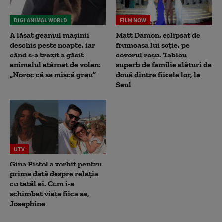
DIGI ANIMAL WORLD
FILM NOW
A lăsat geamul mașinii
Matt Damon, eclipsat de
deschis peste noapte, iar
frumoasa lui soție, pe
când s-a trezit a găsit
covorul roșu. Tablou
animalul atârnat de volan:
superb de familie alături de
„Noroc că se mișcă greu”
două dintre fiicele lor, la
Seul
UTV
Gina Pistol a vorbit pentru
prima dată despre relația
cu tatăl ei. Cum i-a
schimbat viața fiica sa,
Josephine