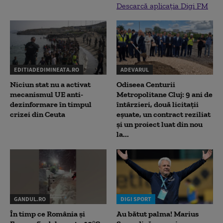
Descarcă aplicația Digi FM
EDITIADEDIMINEATA.RO
ADEVARUL
Niciun stat nu a activat
Odiseea Centurii
mecanismul UE anti-
Metropolitane Cluj: 9 ani de
dezinformare în timpul
întârzieri, două licitații
crizei din Ceuta
eșuate, un contract reziliat
și un proiect luat din nou
la...
GANDUL.RO
DIGI SPORT
În timp ce România și
Au bătut palma! Marius