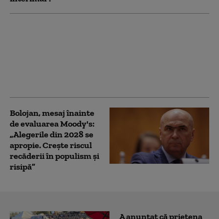
PSD îi cere lui Bolojan
să susțină la Bruxelles
repornirea centralelor
pe cărbune: „României
nu i se poate cere să
rămână în beznă”
Bolojan, mesaj înainte
de evaluarea Moody's:
„Alegerile din 2028 se
apropie. Crește riscul
recăderii în populism și
risipă”
A anunțat că prietena