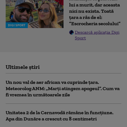
lui a murit, dar aceasta
nici nu exista. Toată
țara a râs de el:
”Escrocheria secolului”
DIGI SPORT
Descarcă aplicația Digi
Sport
Ultimele știri
Un nou val de aer african va cuprinde țara.
Meteorolog ANM: „Marți atingem apogeul”. Cum va
fi vremea în următoarele zile
Unitatea 2 de la Cernavodă rămâne în funcțiune.
Apa din Dunăre a crescut cu 8 centimetri