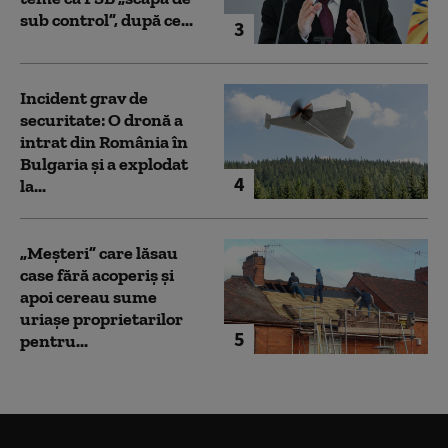
sub control”, după ce...
3
Incident grav de
securitate: O dronă a
intrat din România în
Bulgaria şi a explodat
4
la...
„Meșteri” care lăsau
case fără acoperiș și
apoi cereau sume
uriașe proprietarilor
5
pentru...