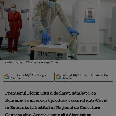
Foto: Inquam Photos / George Călin
Urmărește
Digi24
în Google
Adaugă
Digi24
ca sursă preferată în
Discover
Google
Premierul Florin Cîțu a declarat, sâmbătă, că
România va încerca să producă vaccinul anti-Covid
în România, la Institutul Național de Cercetare
Cantacuzino. Acesta a spus că a discutat cu