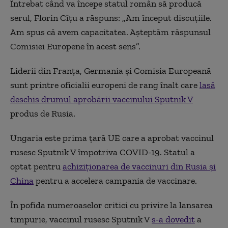
Întrebat când va începe statul român să producă
serul, Florin Cîțu a răspuns: „Am început discuţiile.
Am spus că avem capacitatea. Aşteptăm răspunsul
Comisiei Europene în acest sens”.
Liderii din Franța, Germania și Comisia Europeană
sunt printre oficialii europeni de rang înalt care
lasă
deschis drumul aprobării vaccinului Sputnik V
produs de Rusia.
Ungaria este prima țară UE care a aprobat vaccinul
rusesc Sputnik V împotriva COVID-19. Statul a
optat pentru
achiziţionarea de vaccinuri din Rusia şi
China
pentru a accelera campania de vaccinare.
În pofida numeroaselor critici cu privire la lansarea
timpurie, vaccinul rusesc Sputnik V
s-a dovedit
a