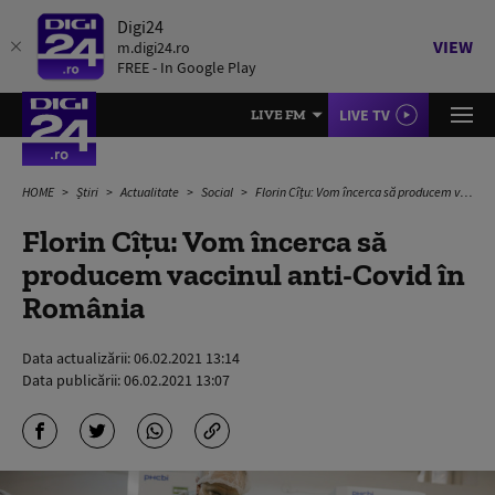
Digi24
VIEW
m.digi24.ro
FREE - In Google Play
LIVE TV
LIVE FM
HOME
Știri
Actualitate
Social
Florin Cîțu: Vom încerca să producem vaccinul anti-Covid în România
Florin Cîțu: Vom încerca să
producem vaccinul anti-Covid în
România
Data actualizării:
06.02.2021 13:14
Data publicării:
06.02.2021 13:07