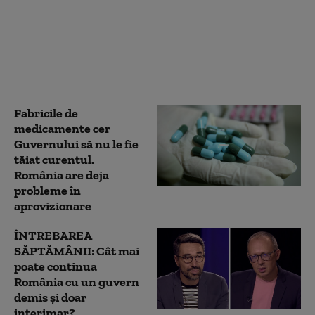
alertă timpurie către
Comisia Europeană și
statele UE, în contextul
secetei severe, anunță
Ministerul Energiei
Fabricile de
medicamente cer
Guvernului să nu le fie
tăiat curentul.
România are deja
probleme în
aprovizionare
ÎNTREBAREA
SĂPTĂMÂNII: Cât mai
poate continua
România cu un guvern
demis și doar
interimar?