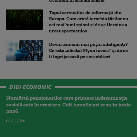
Occident în armata Rusiei
Topul serviciilor de informații din
Europa. Cum arată ierarhia țărilor cu
cei mai buni spioni și de ce Ucraina a
urcat spectaculos
Devin oamenii mai puțin inteligenți?
Ce este „efectul Flynn invers” și de ce
îi îngrijorează pe cercetători
DIGI ECONOMIC
Numărul pensionarilor care primesc indemnizaţie
socială este în creștere. Câți beneficiari erau în iunie
2026
08.08.2026