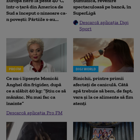
Europa fierb la peste 40°C,
Șumudică, revenire
într-o țară din America de
spectaculoasă pe bancă, în
Sud a început o ninsoare ca-
SuperLigă
n povești: Pârtiile s-au...
Descarcă aplicația Digi
Sport
PRO FM
DIGI WORLD
Ce nu-i lipsește Monicăi
Rinichii, printre primii
Anghel din frigider, după
afectați de caniculă. Câtă
ce a slăbit 40 kg: “Știu ce să
apă trebuie să bem, de fapt,
mănânc. Nu mai fac ca
vara și la ce alimente să fim
înainte”
atenți
Descarcă aplicația Pro FM