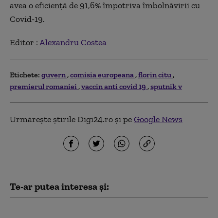
avea o eficiență de 91,6% împotriva îmbolnăvirii cu
Covid-19.
Editor :
Alexandru Costea
Etichete:
guvern
comisia europeana
florin citu
premierul romaniei
vaccin anti covid 19
sputnik v
Urmărește știrile Digi24.ro și pe
Google News
Te-ar putea interesa și:
România a trimis o