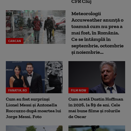
CFR Cluj
Meteorologii
Accuweather anunță o
toamnă cum nu prea a
mai fost, în România.
Ce se întâmplă în
CANCAN
septembrie, octombrie
și noiembrie...
FANATIK.RO
FILM NOW
Cum au fost surprinși
Cum arată Dustin Hoffman
Lionel Messi și Antonella
în 2026, la 89 de ani. Cele
Roccuzzo după moartea lui
mai bune filme și rolurile
Jorge Messi. Foto
de Oscar