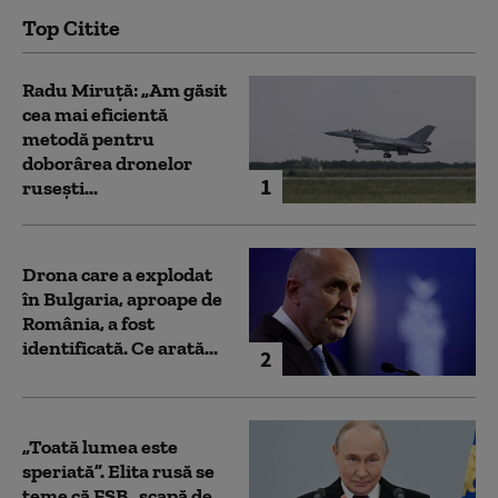
Top Citite
Radu Miruță: „Am găsit
cea mai eficientă
metodă pentru
doborârea dronelor
1
rusești...
Drona care a explodat
în Bulgaria, aproape de
România, a fost
identificată. Ce arată...
2
„Toată lumea este
speriată”. Elita rusă se
teme că FSB „scapă de