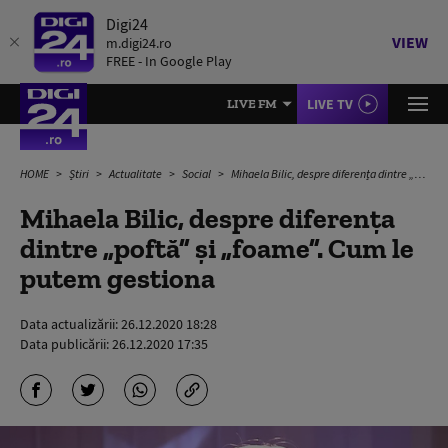
Digi24
VIEW
m.digi24.ro
FREE - In Google Play
LIVE TV
LIVE FM
HOME
Știri
Actualitate
Social
Mihaela Bilic, despre diferența dintre „poftă” și „foame”. Cum le putem gestiona
Mihaela Bilic, despre diferența
dintre „poftă” și „foame”. Cum le
putem gestiona
Data actualizării:
26.12.2020 18:28
Data publicării:
26.12.2020 17:35