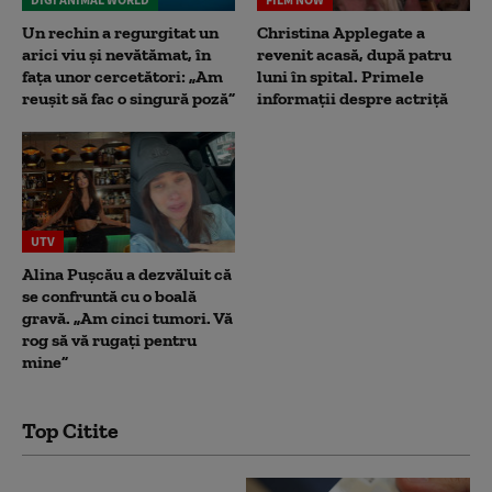
Un rechin a regurgitat un
Christina Applegate a
arici viu și nevătămat, în
revenit acasă, după patru
fața unor cercetători: „Am
luni în spital. Primele
reușit să fac o singură poză”
informații despre actriță
UTV
Alina Pușcău a dezvăluit că
se confruntă cu o boală
gravă. „Am cinci tumori. Vă
rog să vă rugați pentru
mine”
Top Citite