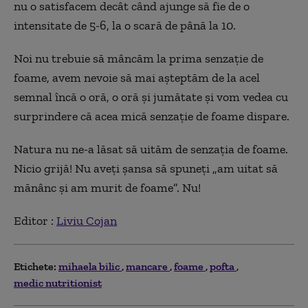
nu o satisfacem decât când ajunge să fie de o
intensitate de 5-6, la o scară de până la 10.
Noi nu trebuie să mâncăm la prima senzație de
foame, avem nevoie să mai așteptăm de la acel
semnal încă o oră, o oră și jumătate și vom vedea cu
surprindere că acea mică senzație de foame dispare.
Natura nu ne-a lăsat să uităm de senzația de foame.
Nicio grijă! Nu aveți șansa să spuneți „am uitat să
mănânc și am murit de foame”. Nu!
Editor :
Liviu Cojan
Etichete:
mihaela bilic
mancare
foame
pofta
medic nutritionist