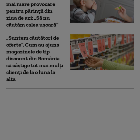
mai mare provocare
pentru părinții din
ziua de azi: „Să nu
căutăm calea ușoară”
„Suntem căutători de
oferte”. Cum au ajuns
magazinele de tip
discount din România
să câștige tot mai mulți
clienți de la o lună la
alta
Ucraina recunoaște
„deficiențe în
aprovizionare” pe
frontul de la Kupiansk
după ce fotografii cu
soldați înfometați au
devenit virale