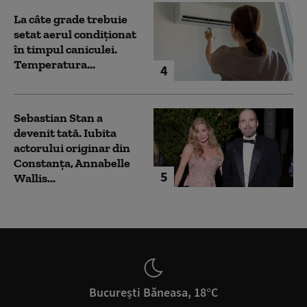
La câte grade trebuie
setat aerul condiționat
în timpul caniculei.
Temperatura...
4
Sebastian Stan a
devenit tată. Iubita
actorului originar din
Constanța, Annabelle
5
Wallis...
București Băneasa, 18°C