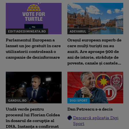
EDITIADEDIMINEATA.RO
ADEVARUL
Parlamentul European a
Orașul european superb de
lansat un joc gratuit în care
care mulți turiști nu au
utilizatorii controlează o
auzit. Are aproape 900 de
campanie de dezinformare
ani de istorie, străduțe de
poveste, canale și castele...
GANDUL.RO
DIGI SPORT
Undă verde pentru
Dan Petrescu s-a decis
procesul lui Florian Coldea
Descarcă aplicația Digi
în dosarul de corupție al
Sport
DNA. Instanța a confirmat