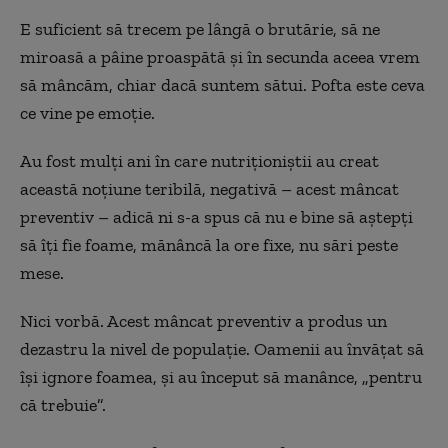
E suficient să trecem pe lângă o brutărie, să ne
miroasă a pâine proaspătă și în secunda aceea vrem
să mâncăm, chiar dacă suntem sătui. Pofta este ceva
ce vine pe emoție.
Au fost mulți ani în care nutriționiștii au creat
această noțiune teribilă, negativă – acest mâncat
preventiv – adică ni s-a spus că nu e bine să aștepți
să îți fie foame, mănâncă la ore fixe, nu sări peste
mese.
Nici vorbă. Acest mâncat preventiv a produs un
dezastru la nivel de populație. Oamenii au învățat să
își ignore foamea, și au început să manânce, „pentru
că trebuie”.