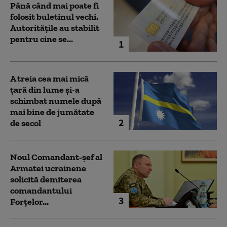
Până când mai poate fi
folosit buletinul vechi.
Autoritățile au stabilit
pentru cine se...
1
A treia cea mai mică
țară din lume și-a
schimbat numele după
mai bine de jumătate
2
de secol
Noul Comandant-șef al
Armatei ucrainene
solicită demiterea
comandantului
3
Forțelor...