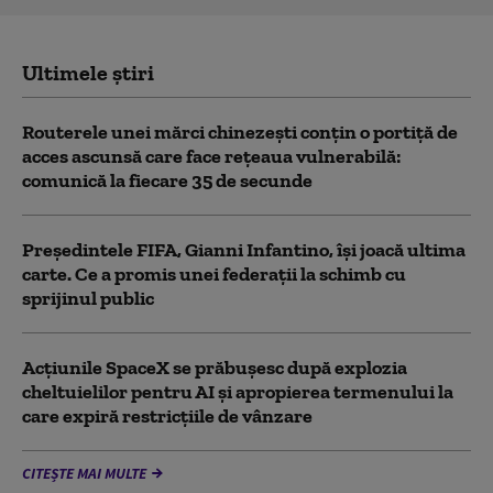
Ultimele știri
Routerele unei mărci chinezești conțin o portiță de
acces ascunsă care face rețeaua vulnerabilă:
comunică la fiecare 35 de secunde
Președintele FIFA, Gianni Infantino, îşi joacă ultima
carte. Ce a promis unei federații la schimb cu
sprijinul public
Acţiunile SpaceX se prăbuşesc după explozia
cheltuielilor pentru AI şi apropierea termenului la
care expiră restricţiile de vânzare
CITEȘTE MAI MULTE