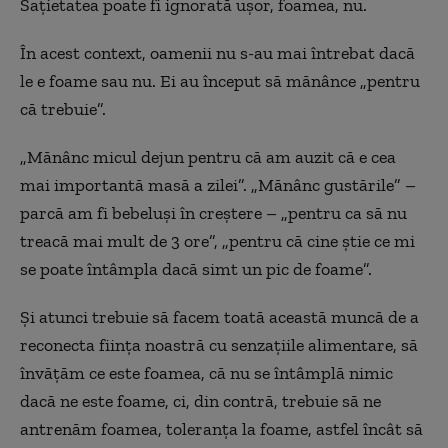
Sațietatea poate fi ignorată ușor, foamea, nu.
În acest context, oamenii nu s-au mai întrebat dacă
le e foame sau nu. Ei au început să mănânce „pentru
că trebuie”.
„Mănânc micul dejun pentru că am auzit că e cea
mai importantă masă a zilei”. „Mănânc gustările” –
parcă am fi bebeluși în creștere – „pentru ca să nu
treacă mai mult de 3 ore”, „pentru că cine știe ce mi
se poate întâmpla dacă simt un pic de foame”.
Și atunci trebuie să facem toată această muncă de a
reconecta ființa noastră cu senzațiile alimentare, să
învățăm ce este foamea, că nu se întâmplă nimic
dacă ne este foame, ci, din contră, trebuie să ne
antrenăm foamea, toleranța la foame, astfel încât să