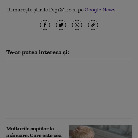
Urmărește știrile Digi24.ro și pe
Google News
Te-ar putea interesa și:
Avertisment ONU:
Unul din trei oameni
nu își permite o dietă
sănătoasă. Costul
alimentelor a crescut
cu 25% în ultimii cinci
ani
Mofturile copiilor la
mâncare. Care este cea