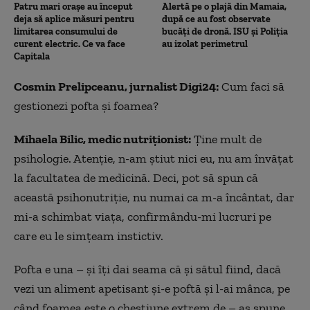
Patru mari orașe au început
Alertă pe o plajă din Mamaia,
deja să aplice măsuri pentru
după ce au fost observate
limitarea consumului de
bucăți de dronă. ISU și Poliția
curent electric. Ce va face
au izolat perimetrul
Capitala
Cosmin Prelipceanu, jurnalist Digi24:
Cum faci să
gestionezi pofta și foamea?
Mihaela Bilic, medic nutriționist:
Ține mult de
psihologie. Atenție, n-am știut nici eu, nu am învățat
la facultatea de medicină. Deci, pot să spun că
această psihonutriție, nu numai ca m-a încântat, dar
mi-a schimbat viața, confirmându-mi lucruri pe
care eu le simțeam instictiv.
Pofta e una – și îți dai seama că și sătul fiind, dacă
vezi un aliment apetisant și-e poftă și l-ai mânca, pe
când foamea este o chestiune extrem de – aș spune,