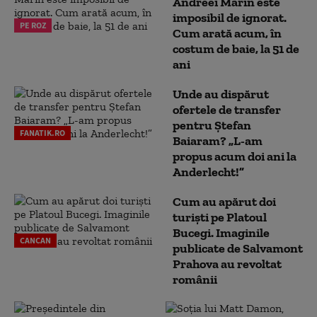
Andreei Marin este
imposibil de ignorat.
PE ROZ
Cum arată acum, în
costum de baie, la 51 de
ani
Unde au dispărut
ofertele de transfer
pentru Ștefan
FANATIK.RO
Baiaram? „L-am
propus acum doi ani la
Anderlecht!”
Cum au apărut doi
turiști pe Platoul
Bucegi. Imaginile
CANCAN
publicate de Salvamont
Prahova au revoltat
românii