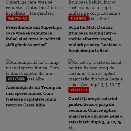
FANATIK.RO
FILM NOW
Președintele din SuperLiga
Soția lui Matt Damon,
care vrea să renunțe la
frumoasa balului într-o
fotbal și să intre în politică:
rochie albastru regal,
„Mă gândesc serios”
mulată pe corp. Luciana a
furat atenția la Seul
ADEVĂRUL
Amenințările lui Trump nu
PLAYTECH
mai sperie lumea. Cum
Cu cât îți crește salariul
tratează capitalele lumii
pentru fiecare prag de
retorica Casei Albe
vechime. Cum se aplică
majorările din noua Lege a
salarizării după 3, 5, 10, 15
și...