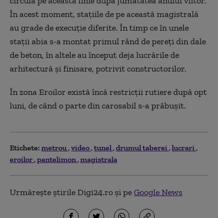
circula pe această linie după jumătatea anului viitor.
În acest moment, staţiile de pe această magistrală
au grade de execuţie diferite. În timp ce în unele
stații abia s-a montat primul rând de pereţi din dale
de beton, în altele au început deja lucrările de
arhitectură şi finisare, potrivit constructorilor.
În zona Eroilor există încă restricţii rutiere după opt
luni, de când o parte din carosabil s-a prăbușit.
Etichete:
metrou
video
tunel
drumul taberei
lucrari
eroilor
pantelimon
magistrala
Urmărește știrile Digi24.ro și pe
Google News