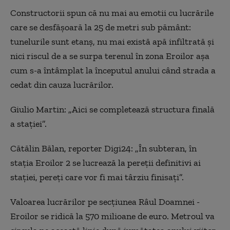
Constructorii spun că nu mai au emotii cu lucrările
care se desfăşoară la 25 de metri sub pământ:
tunelurile sunt etanş, nu mai există apă infiltrată şi
nici riscul de a se surpa terenul în zona Eroilor aşa
cum s-a întâmplat la începutul anului când strada a
cedat din cauza lucrărilor.
Giulio Martin: „Aici se completează structura finală
a staţiei”.
Cătălin Bălan, reporter Digi24: „În subteran, în
staţia Eroilor 2 se lucrează la pereţii definitivi ai
staţiei, pereţi care vor fi mai târziu finisaţi”.
Valoarea lucrărilor pe secţiunea Râul Doamnei -
Eroilor se ridică la 570 milioane de euro. Metroul va