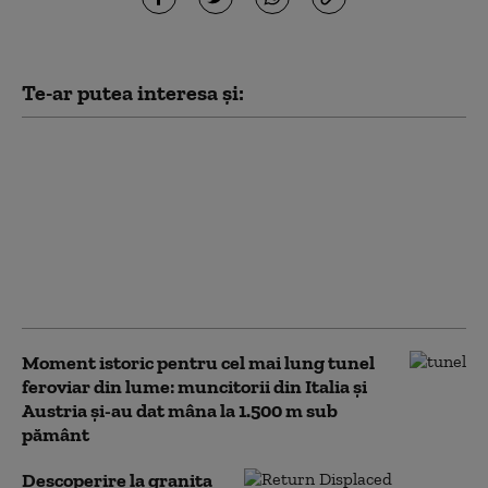
Te-ar putea interesa și:
Ce se întâmplă cu
metroul și trenurile
CFR, în contextul crizei
energetice. Radu
Miruță: „Măsurile se
analizează de la coada
listei”
Moment istoric pentru cel mai lung tunel
feroviar din lume: muncitorii din Italia și
Austria și-au dat mâna la 1.500 m sub
pământ
Descoperire la granița