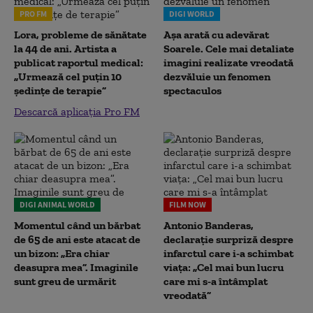
PRO FM
DIGI WORLD
Lora, probleme de sănătate
Așa arată cu adevărat
la 44 de ani. Artista a
Soarele. Cele mai detaliate
publicat raportul medical:
imagini realizate vreodată
„Urmează cel puțin 10
dezvăluie un fenomen
ședințe de terapie”
spectaculos
Descarcă aplicația Pro FM
DIGI ANIMAL WORLD
FILM NOW
Momentul când un bărbat
Antonio Banderas,
de 65 de ani este atacat de
declarație surpriză despre
un bizon: „Era chiar
infarctul care i-a schimbat
deasupra mea”. Imaginile
viața: „Cel mai bun lucru
sunt greu de urmărit
care mi s-a întâmplat
vreodată”