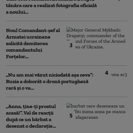
tânăra care a realizat fotografia oficială
a noului...
Noul Comandant-șef al
Armatei ucrainene
solicită demiterea
3
comandantului
Forțelor...
4
„Nu am mai văzut niciodată așa ceva”:
Rusia a doborât o dronă portugheză
rară și o va...
„Anna, ţine-ţi prostul
acasă!”. Val de reacții
5
după ce un bărbat a
desenat o declarație...