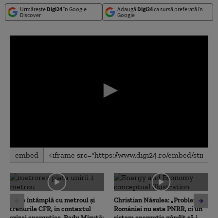
Urmărește
Digi24
în Google
Adaugă
Digi24
ca sursă preferată în
Discover
Google
0
embed
seconds
of
0
seconds
Ce se întâmplă cu metroul și
Christian Năsulea: „Problema
trenurile CFR, în contextul
României nu este PNRR, ci un
crizei energetice. Radu Miruță:
sistem energetic gândit să-i