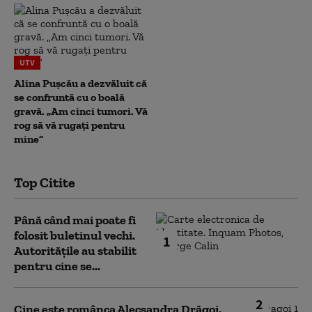
UTV
Alina Pușcău a dezvăluit că
se confruntă cu o boală
gravă. „Am cinci tumori. Vă
rog să vă rugați pentru
mine”
Top Citite
Până când mai poate fi
folosit buletinul vechi.
1
Autoritățile au stabilit
pentru cine se...
2
Cine este românca Alecsandra Drăgoi,