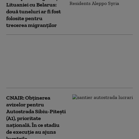
Lituaniei cu Belarus:
două tuneluri ar fi fost
folosite pentru
trecerea migranților
Cât a avansat construcția
platformei „Neptun
Alpha” din Marea Neagră.
Bogdan Ivan: „Neptun
Deep nu mai e un proiect
pe hârtie”
CNAIR: Obţinerea
avizelor pentru
Autostrada Sibiu-Piteşti
(A1), prioritate
naţională. În ce stadiu
de execuție au ajuns
lucrările