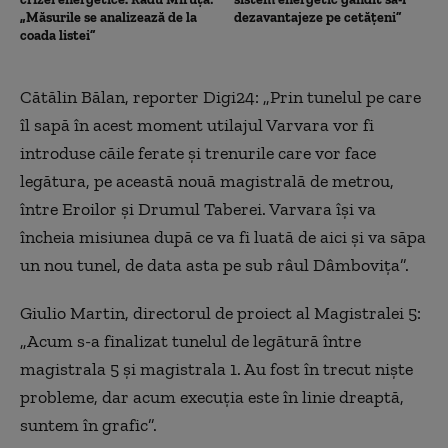
„Măsurile se analizează de la
dezavantajeze pe cetățeni”
coada listei”
Cătălin Bălan, reporter Digi24: „Prin tunelul pe care
îl sapă în acest moment utilajul Varvara vor fi
introduse căile ferate şi trenurile care vor face
legătura, pe această nouă magistrală de metrou,
între Eroilor şi Drumul Taberei. Varvara îşi va
încheia misiunea după ce va fi luată de aici şi va săpa
un nou tunel, de data asta pe sub râul Dâmboviţa”.
Giulio Martin, directorul de proiect al Magistralei 5:
„Acum s-a finalizat tunelul de legătură între
magistrala 5 şi magistrala 1. Au fost în trecut nişte
probleme, dar acum execuţia este în linie dreaptă,
suntem în grafic”.