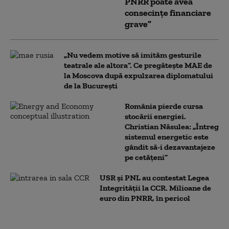
PNRR poate avea
consecințe financiare
grave”
„Nu vedem motive să imităm gesturile
teatrale ale altora”. Ce pregătește MAE de
la Moscova după expulzarea diplomatului
de la București
România pierde cursa
stocării energiei.
Christian Năsulea: „Întreg
sistemul energetic este
gândit să-i dezavantajeze
pe cetățeni”
USR și PNL au contestat Legea
Integrității la CCR. Milioane de
euro din PNRR, în pericol