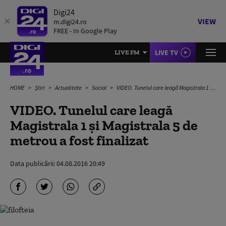
Digi24
VIEW
m.digi24.ro
FREE - In Google Play
LIVE TV
LIVE FM
HOME
Știri
Actualitate
Social
VIDEO. Tunelul care leagă Magistrala 1 şi Magistrala 5 de metrou a fost finalizat
VIDEO. Tunelul care leagă
Magistrala 1 şi Magistrala 5 de
metrou a fost finalizat
Data publicării:
04.08.2016 20:49