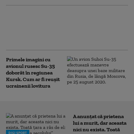
36 de ani de la
Revoluția din 1989. Pe
16 decembrie,
timișorenii au strigat
„Jos Ceaușescu”
Primele imagini cu
avionul rusesc Su-35
doborât în regiunea
Kursk. Cum ar fi reușit
ucrainenii lovitura
A anunțat că prietena
lui a murit, dar aceasta
nici nu exista. Toată
DIGI SPORT