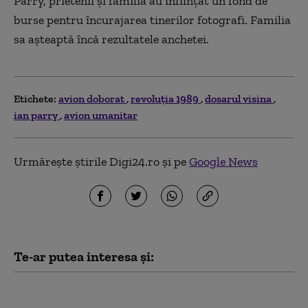
Parry, prietenii și familia au înființat un fond de
burse pentru încurajarea tinerilor fotografi. Familia
sa așteaptă încă rezultatele anchetei.
Etichete:
avion doborat
revoluția 1989
dosarul visina
ian parry
avion umanitar
Urmărește știrile Digi24.ro și pe
Google News
Te-ar putea interesa și:
Trump îl ameninţă pe