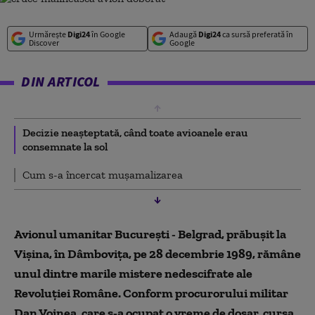
Urmărește
Digi24
în Google
Adaugă
Digi24
ca sursă preferată în
Discover
Google
DIN ARTICOL
Decizie neașteptată, când toate avioanele erau
consemnate la sol
Cum s-a încercat mușamalizarea
Avionul umanitar București - Belgrad, prăbușit la
Vișina, în Dâmbovița, pe 28 decembrie 1989, rămâne
unul dintre marile mistere nedescifrate ale
Revoluției Române. Conform procurorului militar
Dan Voinea, care s-a ocupat o vreme de dosar, cursa