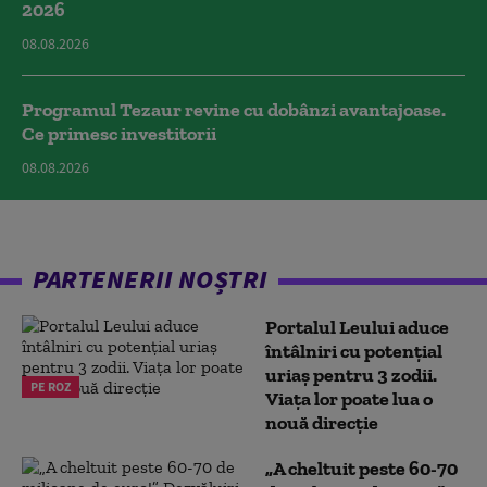
2026
08.08.2026
Programul Tezaur revine cu dobânzi avantajoase.
Ce primesc investitorii
08.08.2026
PARTENERII NOȘTRI
Portalul Leului aduce
întâlniri cu potențial
uriaș pentru 3 zodii.
PE ROZ
Viața lor poate lua o
nouă direcție
„A cheltuit peste 60-70