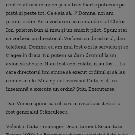
controlat niciun avion și s-a tras foarte puternic pe
pistă și peste tot. Ce e aia să...? Domne, noi am
primit ordin. Asta vorbeam cu comandantul Chifor
Ion, prieten bun al meu și un emerit pilot. Spun: stai
să vorbesc cu directorul. Vorbesc cu directorul, dau
telefonul. Domne, eu am mai fost o zi la serviciu și se
trăgea în draci. Nu putem să dăm drumul la un
avion să zboare. N-au fost controlate, n-au fost... La
care directorul îmi spune să execut ordinul și să las
comentariile. Mi-a spus: tovarășul Duță, știți ce
înseamnă a executa un ordin? Știu. Executarea.
Dan Voinea spune că cel care a avizat acest zbor a
fost
generalul Stănculescu.
Valentin Duță - manager Departament Securitate
Tarom 1989: La Belgrad ei duceau ziaristul ăsta și se