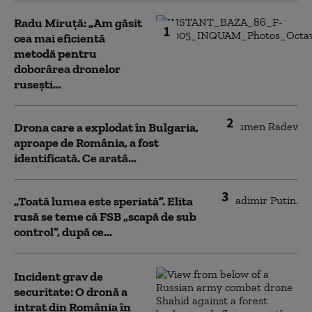
Radu Miruță: „Am găsit
1
cea mai eficientă
metodă pentru
doborârea dronelor
rusești...
2
Drona care a explodat în Bulgaria,
aproape de România, a fost
identificată. Ce arată...
3
„Toată lumea este speriată”. Elita
rusă se teme că FSB „scapă de sub
control”, după ce...
Incident grav de
securitate: O dronă a
intrat din România în