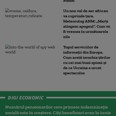
Rusiei
Un nou val de aer african
va cuprinde țara.
Meteorolog ANM: „Marți
atingem apogeul”. Cum va
fi vremea în următoarele
zile
Topul serviciilor de
informații din Europa.
Cum arată ierarhia țărilor
cu cei mai buni spioni și
de ce Ucraina a urcat
spectaculos
DIGI ECONOMIC
Numărul pensionarilor care primesc indemnizaţie
socială este în creștere. Câți beneficiari erau în iunie