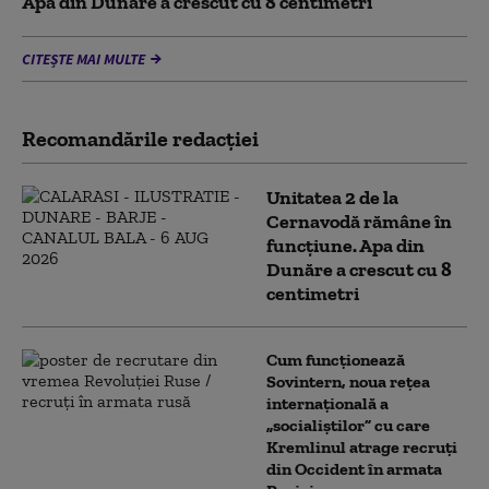
Apa din Dunăre a crescut cu 8 centimetri
CITEȘTE MAI MULTE
Recomandările redacţiei
Unitatea 2 de la
Cernavodă rămâne în
funcțiune. Apa din
Dunăre a crescut cu 8
centimetri
Cum funcționează
Sovintern, noua rețea
internațională a
„socialiștilor” cu care
Kremlinul atrage recruți
din Occident în armata