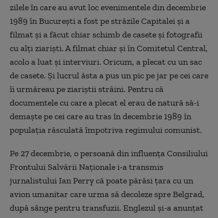
zilele în care au avut loc evenimentele din decembrie
1989 în București a fost pe străzile Capitalei și a
filmat și a făcut chiar schimb de casete și fotografii
cu alți ziariști. A filmat chiar și în Comitetul Central,
acolo a luat și interviuri. Oricum, a plecat cu un sac
de casete. Și lucrul ăsta a pus un pic pe jar pe cei care
îi urmăreau pe ziariștii străini. Pentru că
documentele cu care a plecat el erau de natură să-i
demaște pe cei care au tras în
d
ecembrie 1989 în
populația răsculată împotriva regimului comunist.
P
e 27 decembrie, o persoană din influența Consiliului
Frontului Salvării Naționale i-a transmis
jurnalistului Ian Perry că poate părăsi țara cu un
avion umanitar care urma să decoleze spre Belgrad,
după sânge pentru transfuzii. Englezul și-a anunțat