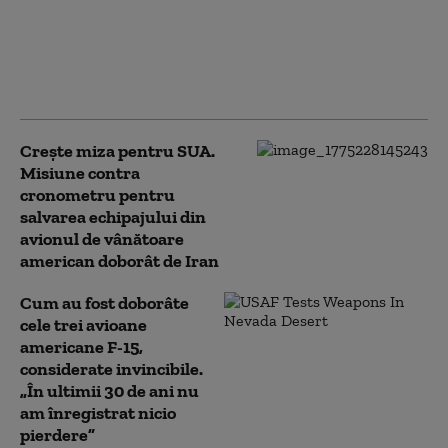
jurnalistul care a
dezvăluit că un pilot
american este căutat în
Iran. „Va merge la
închisoare”
Crește miza pentru SUA.
Misiune contra
cronometru pentru
salvarea echipajului din
avionul de vânătoare
american doborât de Iran
Cum au fost doborâte
cele trei avioane
americane F-15,
considerate invincibile.
„În ultimii 30 de ani nu
am înregistrat nicio
pierdere”