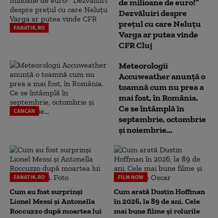
de milioane de euro!”
Dezvăluiri despre
prețul cu care Neluțu
FANATIK.RO
Varga ar putea vinde
CFR Cluj
Meteorologii
Accuweather anunță o
toamnă cum nu prea a
mai fost, în România.
Ce se întâmplă în
CANCAN
septembrie, octombrie
și noiembrie...
FANATIK.RO
FILM NOW
Cum au fost surprinși
Cum arată Dustin Hoffman
Lionel Messi și Antonella
în 2026, la 89 de ani. Cele
Roccuzzo după moartea lui
mai bune filme și rolurile