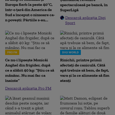
Europa fierb la peste 40°C,
spectaculoasă pe bancă, în
într-o țară din America de
SuperLigă
Sud a început o ninsoare ca-
Descarcă aplicația Digi
n povești: Pârtiile s-au...
Sport
PRO FM
DIGI WORLD
Ce nu-i lipsește Monicăi
Rinichii, printre primii
Anghel din frigider, după
afectați de caniculă. Câtă
ce a slăbit 40 kg: “Știu ce să
apă trebuie să bem, de fapt,
mănânc. Nu mai fac ca
vara și la ce alimente să fim
înainte”
atenți
Descarcă aplicația Pro FM