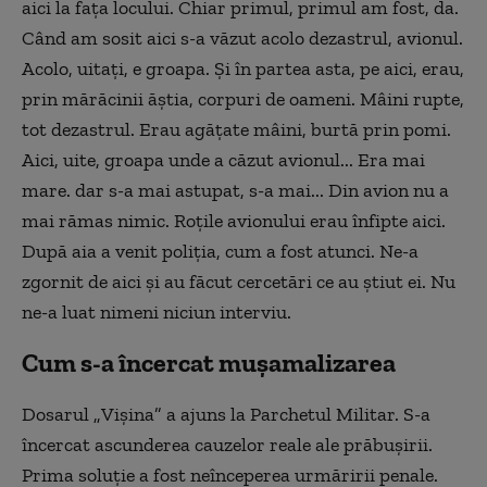
aici la fața locului. Chiar primul, primul am fost, da.
Când am sosit aici s-a văzut acolo dezastrul, avionul.
Acolo, uitați, e groapa. Și în partea asta, pe aici, erau,
prin mărăcinii ăștia, corpuri de oameni. Mâini rupte,
tot dezastrul. Erau agățate mâini, burtă prin pomi.
Aici, uite, groapa unde a căzut avionul... Era mai
mare. dar s-a mai astupat, s-a mai... Din avion nu a
mai rămas nimic. Roțile avionului erau înfipte aici.
După aia a venit poliția, cum a fost atunci. Ne-a
zgornit de aici și au făcut cercetări ce au știut ei. Nu
ne-a luat nimeni niciun interviu.
Cum s-a încercat mușamalizarea
Dosarul
„
Vișina
”
a ajuns la Parchetul Militar. S-a
încercat ascunderea cauzelor reale ale prăbușirii.
Prima soluție a fost neînceperea urmăririi penale.