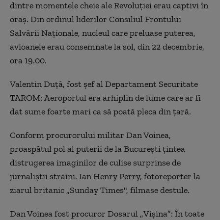
dintre momentele cheie ale Revoluției erau captivi în
oraș. Din ordinul liderilor Consiliul Frontului
Salvării Naționale, nucleul care preluase puterea,
avioanele erau consemnate la sol, din 22 decembrie,
ora
19.00.
Valentin Duță, fost șef al Departament Securitate
TAROM:
Aeroportul era arhiplin de lume care ar fi
dat sume foarte mari ca să poată pleca din țară.
Conform procurorului militar Dan Voinea,
proaspătul pol al puterii de la București țintea
distrugerea imaginilor de culise surprinse de
jurnaliștii străini. Ian Henry Perry, fotoreporter la
ziarul britanic „Sunday Times", filmase destule.
Dan Voinea fost procuror Dosarul
„
Vi
ș
ina
”: Î
n toate