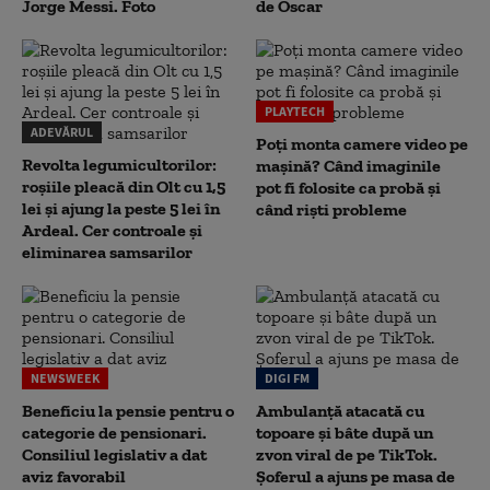
Jorge Messi. Foto
de Oscar
PLAYTECH
ADEVĂRUL
Poți monta camere video pe
Revolta legumicultorilor:
mașină? Când imaginile
roșiile pleacă din Olt cu 1,5
pot fi folosite ca probă și
lei și ajung la peste 5 lei în
când riști probleme
Ardeal. Cer controale și
eliminarea samsarilor
NEWSWEEK
DIGI FM
Beneficiu la pensie pentru o
Ambulanță atacată cu
categorie de pensionari.
topoare și bâte după un
Consiliul legislativ a dat
zvon viral de pe TikTok.
aviz favorabil
Șoferul a ajuns pe masa de