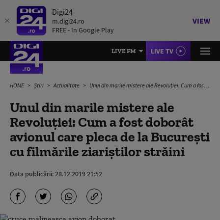
Digi24
VIEW
m.digi24.ro
FREE - In Google Play
LIVE TV
LIVE FM
HOME
Știri
Actualitate
Unul din marile mistere ale Revoluției: Cum a fost doborât avionul care pleca de la București cu filmările ziariștilor străini
Unul din marile mistere ale
Revoluției: Cum a fost doborât
avionul care pleca de la București
cu filmările ziariștilor străini
Data publicării:
28.12.2019 21:52