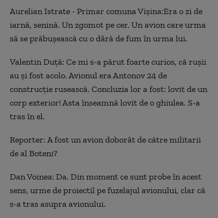
Aurelian Istrate - Primar comuna Vișina:Era o zi de
iarnă, senină. Un zgomot pe cer. Un avion care urma
să se prăbușească cu o dâră de fum în urma lui.
Valentin Duță: Ce mi s-a părut foarte curios, că rușii
au și fost acolo. Avionul era Antonov 24 de
construcție rusească. Concluzia lor a fost: lovit de un
corp exterior! Asta înseamnă lovit de o ghiulea. S-a
tras în el.
Reporter:
A fost un avion doborât de către militarii
de al Boteni?
Dan Voinea:
Da. Din moment ce sunt probe în acest
sens, urme de proiectil pe fuzelajul avionului, clar că
s-a tras asupra avionului.