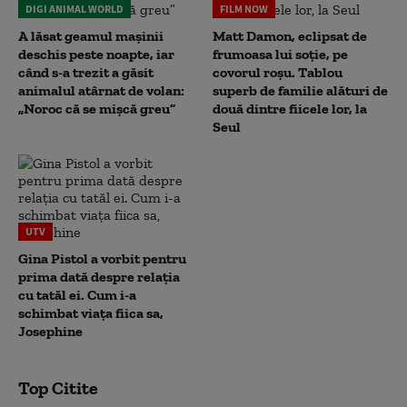
DIGI ANIMAL WORLD
FILM NOW
A lăsat geamul mașinii
Matt Damon, eclipsat de
deschis peste noapte, iar
frumoasa lui soție, pe
când s-a trezit a găsit
covorul roșu. Tablou
animalul atârnat de volan:
superb de familie alături de
„Noroc că se mișcă greu”
două dintre fiicele lor, la
Seul
UTV
Gina Pistol a vorbit pentru
prima dată despre relația
cu tatăl ei. Cum i-a
schimbat viața fiica sa,
Josephine
Top Citite