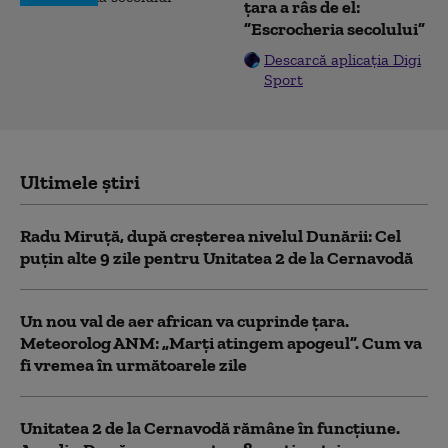
țara a râs de el:
”Escrocheria secolului”
Descarcă aplicația Digi
Sport
Ultimele știri
Radu Miruță, după creșterea nivelul Dunării: Cel
puțin alte 9 zile pentru Unitatea 2 de la Cernavodă
Un nou val de aer african va cuprinde țara.
Meteorolog ANM: „Marți atingem apogeul”. Cum va
fi vremea în următoarele zile
Unitatea 2 de la Cernavodă rămâne în funcțiune.