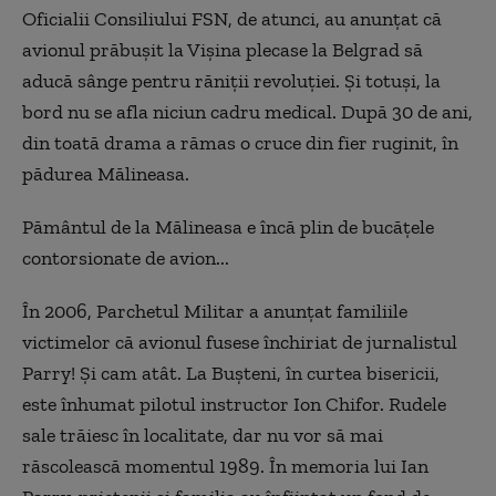
Oficialii Consiliului FSN, de atunci, au anunțat că
avionul prăbușit la Vișina plecase la Belgrad să
aducă sânge pentru răniții revoluției. Și totuși, la
bord nu se afla niciun cadru medical. După 30 de ani,
din toată drama a rămas o cruce din fier ruginit, în
pădurea Mălineasa.
Pământul de la Mălineasa e încă plin de bucățele
contorsionate de avion...
În 2006, Parchetul Militar a anunțat familiile
victimelor că avionul fusese închiriat de jurnalistul
Parry! Și cam atât. La Bușteni, în curtea bisericii,
este înhumat pilotul instructor Ion Chifor. Rudele
sale trăiesc în localitate, dar nu vor să mai
răscolească momentul 1989. În memoria lui Ian