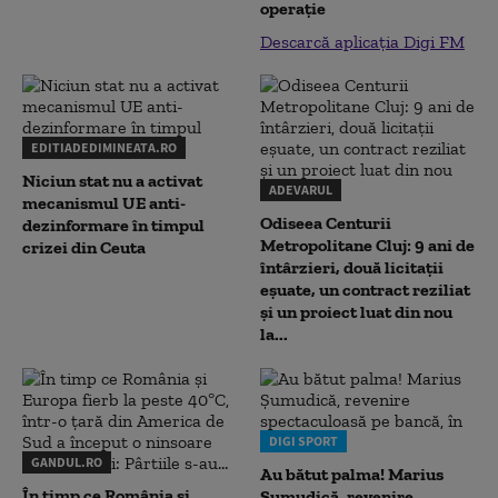
operație
Descarcă aplicația Digi FM
EDITIADEDIMINEATA.RO
Niciun stat nu a activat
ADEVARUL
mecanismul UE anti-
Odiseea Centurii
dezinformare în timpul
Metropolitane Cluj: 9 ani de
crizei din Ceuta
întârzieri, două licitații
eșuate, un contract reziliat
și un proiect luat din nou
la...
DIGI SPORT
GANDUL.RO
Au bătut palma! Marius
În timp ce România și
Șumudică, revenire