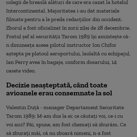
colegii de breaslă alături de care era cazat la hotelul
Intercontinental. Majoritatea i-au dat materiale
filmate pentru a le preda redacțiilor din occident.
Zborul a fost oficializat în zorii zilei de 28 decembrie.
Fostul șef al securității Tarom 1989 își amintește că-
n dimineața aceea pilotul instructor Ion Chifor
aștepta pe platoul aeroportului, laolaltă cu echipajul.
Ian Perry avea în bagaje, conform dosarului, 14
casete video.
Decizie neașteptată, când toate
avioanele erau consemnate la sol
Valentin Duță - manager Departament Securitate
Tarom 1989: M-am dus la ei: ce căutați voi,
ce-i
cu
voi aici? Păi, spune, am fost chemați să zburăm. Ce
să zburați măi, că nu zboară nimeni, n-a fost