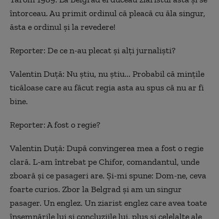
întorceau. Au primit ordinul că pleacă cu ăla singur,
ăsta e ordinul și la revedere!
Reporter:
De ce n-au plecat și alți jurnaliști?
Valentin Duță:
Nu știu, nu știu... Probabil că mințile
ticăloase care au făcut regia asta au spus că nu ar fi
bine.
Reporter:
A fost o regie?
Valentin Duță:
După convingerea mea a fost o regie
clară. L-am întrebat pe Chifor, comandantul, unde
zboară și ce pasageri are. Și-mi spune: Dom-ne, ceva
foarte curios. Zbor la Belgrad și am un singur
pasager. Un englez.
U
n ziarist englez care avea toate
însemnările lui și concluziile lui, plus și celelalte ale