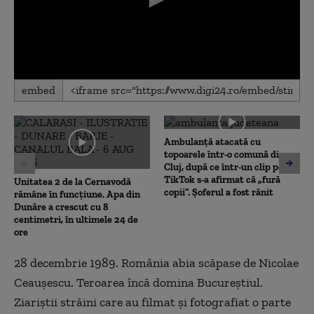
0
embed
seconds
of
0
seconds
Ambulanţă atacată cu
topoarele într-o comună din
Cluj, după ce într-un clip pe
TikTok s-a afirmat că „fură
Unitatea 2 de la Cernavodă
copii”. Șoferul a fost rănit
rămâne în funcțiune. Apa din
Dunăre a crescut cu 8
centimetri, în ultimele 24 de
ore
28 decembrie 1989. România abia scăpase de Nicolae
Ceaușescu. Teroarea încă domina Bucureștiul.
Ziariștii străini care au filmat și fotografiat o parte