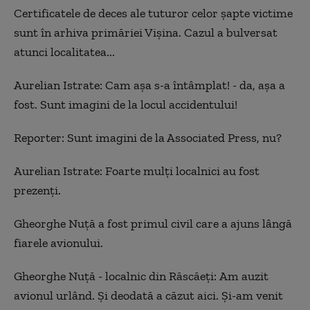
Certificatele de deces ale tuturor celor șapte victime
sunt în arhiva primăriei Vișina. Cazul a bulversat
atunci localitatea...
Aurelian Istrate: Cam așa s-a întâmplat! - da, așa a
fost. Sunt imagini de la locul accidentului!
Reporter:
Sunt imagini de la Associated Press, nu?
Aurelian Istrate: F
oarte mulți localnici au fost
prezenți.
Gheorghe Nuță a fost primul civil care a ajuns lângă
fiarele avionului.
Gheorghe Nuță - localnic
din
Răscăeți:
A
m auzit
avionul urlând. Și deodată a căzut aici. Și-am venit