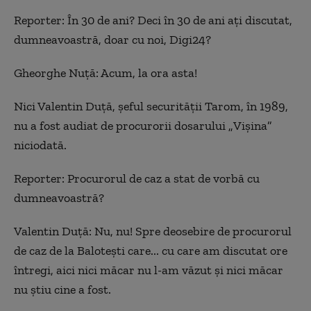
Reporter:
În 30 de ani? Deci în 30 de ani ați discutat,
dumneavoastră, doar cu noi, Digi24?
Gheorghe Nuță: Acum, la ora asta!
Nici Valentin Duță, șeful securității Tarom, în 1989,
nu a fost audiat de procurorii dosarului
„
Vișina
”
niciodată.
Reporter:
Procurorul de caz a stat de vorbă cu
dumneavoastră?
Valentin Duță: Nu, nu! Spre deosebire de procurorul
de caz de la Balotești care... cu care am discutat ore
întregi, aici nici măcar nu l-am văzut și nici măcar
nu știu cine a fost.