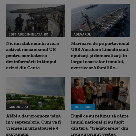
EDITIADEDIMINEATA.RO
ADEVARUL
Niciun stat membru nu a
Marinarii de pe portavionul
activat mecanismul UE
USS Abraham Lincoln sunt
pentru combaterea
epuizați și demoralizați în
dezinformării în timpul
largul coastelor Iranului,
crizei din Ceuta
avertizează familiile...
GANDUL.RO
DIGI SPORT
ANM a dat prognoza până
După ce au refuzat să cânte
în 7 septembrie. Cum va fi
imnul naţional şi au fugit
vremea în următoarele 4
din ţară, "trădătoarele" din
săptămâni
Iran au primit vestea