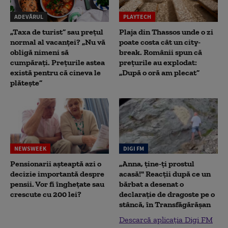
ADEVĂRUL
PLAYTECH
„Taxa de turist” sau prețul
Plaja din Thassos unde o zi
normal al vacanței? „Nu vă
poate costa cât un city-
obligă nimeni să
break. Românii spun că
cumpărați. Prețurile astea
prețurile au explodat:
există pentru că cineva le
„După o oră am plecat”
plătește”
NEWSWEEK
DIGI FM
Pensionarii așteaptă azi o
„Anna, ţine-ţi prostul
decizie importantă despre
acasă!" Reacţii după ce un
pensii. Vor fi înghețate sau
bărbat a desenat o
crescute cu 200 lei?
declaraţie de dragoste pe o
stâncă, în Transfăgărăşan
Descarcă aplicația Digi FM