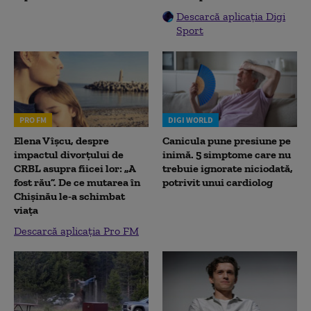
Descarcă aplicația Digi
Sport
PRO FM
DIGI WORLD
Elena Vîșcu, despre
Canicula pune presiune pe
impactul divorțului de
inimă. 5 simptome care nu
CRBL asupra fiicei lor: „A
trebuie ignorate niciodată,
fost rău”. De ce mutarea în
potrivit unui cardiolog
Chișinău le-a schimbat
viața
Descarcă aplicația Pro FM