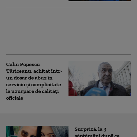
Tăriceanu, achitat
definitiv într-un dosar
de abuz în serviciu
Călin Popescu
Tăriceanu, achitat într-
un dosar de abuz în
serviciu şi complicitate
la uzurpare de calităţi
oficiale
Surpriză, la 3
săptămâni după ce