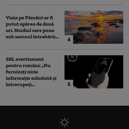
Viața pe Pământ ar fi
putut apărea de două
ori. Studiul care pune
sub semnul întrebării...
4
SRI, avertisment
pentru români: „Nu
furnizați nicio
informație solicitată și
5
întrerupeți...