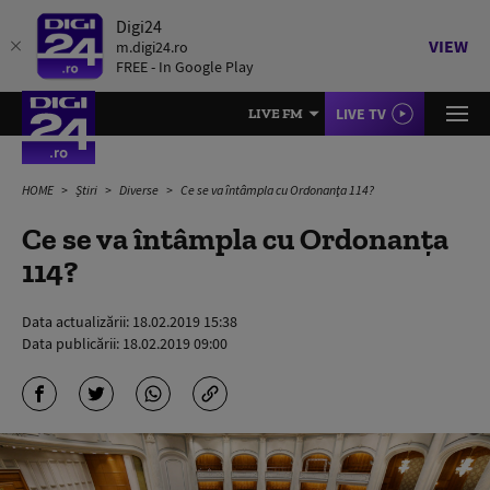
Digi24
VIEW
m.digi24.ro
FREE - In Google Play
LIVE TV
LIVE FM
HOME
Știri
Diverse
Ce se va întâmpla cu Ordonanţa 114?
Ce se va întâmpla cu Ordonanţa
114?
Data actualizării:
18.02.2019 15:38
Data publicării:
18.02.2019 09:00