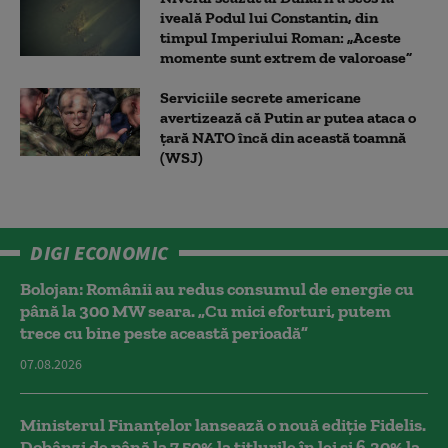
iveală Podul lui Constantin, din
timpul Imperiului Roman: „Aceste
momente sunt extrem de valoroase”
Serviciile secrete americane
avertizează că Putin ar putea ataca o
țară NATO încă din această toamnă
(WSJ)
DIGI ECONOMIC
Bolojan: Românii au redus consumul de energie cu
până la 300 MW seara. „Cu mici eforturi, putem
trece cu bine peste această perioadă”
07.08.2026
Ministerul Finanțelor lansează o nouă ediție Fidelis.
Dobânzi de până la 7,50% la titlurile în lei și 6,30% la