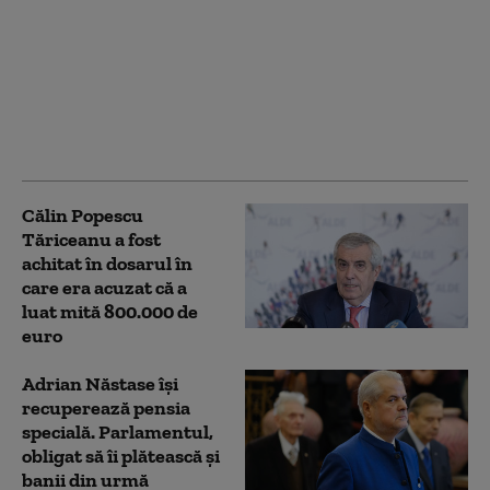
Fostul premier Călin
Popescu Tăriceanu,
achitat definitiv în
dosarul în care a fost
acuzat că a luat mită
800.000 de dolari
Călin Popescu
Tăriceanu a fost
achitat în dosarul în
care era acuzat că a
luat mită 800.000 de
euro
Adrian Năstase își
recuperează pensia
specială. Parlamentul,
obligat să îi plătească și
banii din urmă