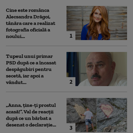
Cine este românca
Alecsandra Drăgoi,
tânăra care a realizat
fotografia oficială a
1
noului...
Tupeul unui primar
PSD după ce a încasat
despăgubiri pentru
secetă, iar apoi a
2
vândut...
„Anna, ţine-ţi prostul
acasă!”. Val de reacții
după ce un bărbat a
desenat o declarație...
3