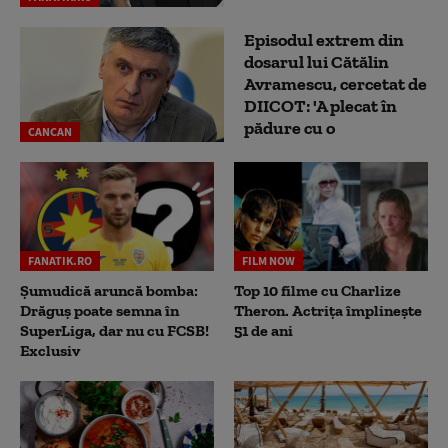
Episodul extrem din
dosarul lui Cătălin
Avramescu, cercetat de
DIICOT: 'A plecat în
pădure cu o
CANCAN
FANATIK.RO
FILM NOW
Șumudică aruncă bomba:
Top 10 filme cu Charlize
Drăguș poate semna în
Theron. Actrița împlinește
SuperLiga, dar nu cu FCSB!
51 de ani
Exclusiv