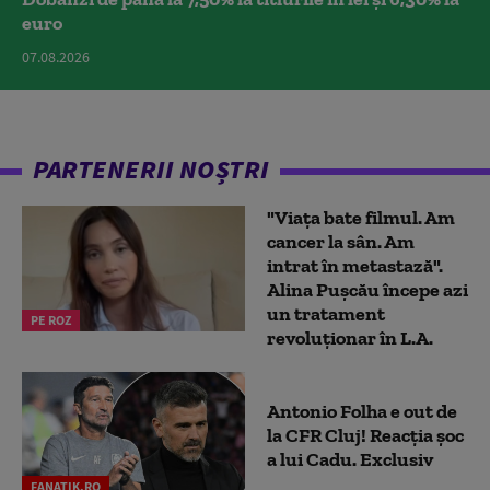
euro
07.08.2026
PARTENERII NOȘTRI
"Viața bate filmul. Am
cancer la sân. Am
intrat în metastază".
Alina Pușcău începe azi
un tratament
PE ROZ
revoluționar în L.A.
Antonio Folha e out de
la CFR Cluj! Reacția șoc
a lui Cadu. Exclusiv
FANATIK.RO