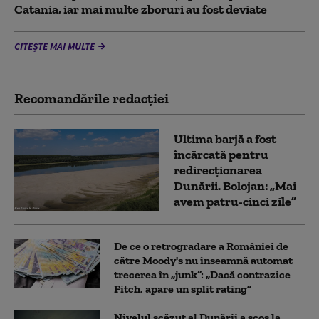
Catania, iar mai multe zboruri au fost deviate
CITEȘTE MAI MULTE
Recomandările redacţiei
Ultima barjă a fost
încărcată pentru
redirecționarea
Dunării. Bolojan: „Mai
avem patru-cinci zile”
De ce o retrogradare a României de
către Moody's nu înseamnă automat
trecerea în „junk”: „Dacă contrazice
Fitch, apare un split rating”
Nivelul scăzut al Dunării a scos la