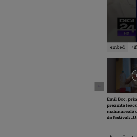
0
embed
seconds
of
6
minutes,
27
seconds
Volu
90%
Emil Boc, prim
prezintă leac
mahmureală d
de festival: „U