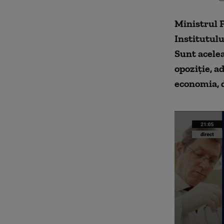
Ministrul F
Institutulu
Sunt acelea
opoziție, a
economia, d