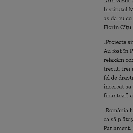
„
Am văzut a
Institutul 
aș da eu cu
Florin Cîțu 
„
Proiecte si
Au fost în 
relaxăm con
trecut, tre
fel de dras
încercat să 
finanțezi”, 
„
România lup
ca să plăteș
Parlament, s