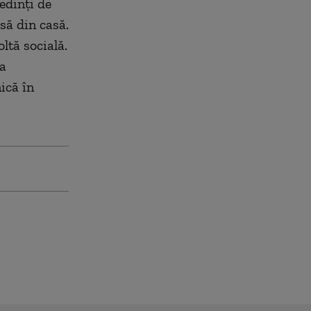
șed
inți
de
asă din casă.
ltă socială.
a
nică
în