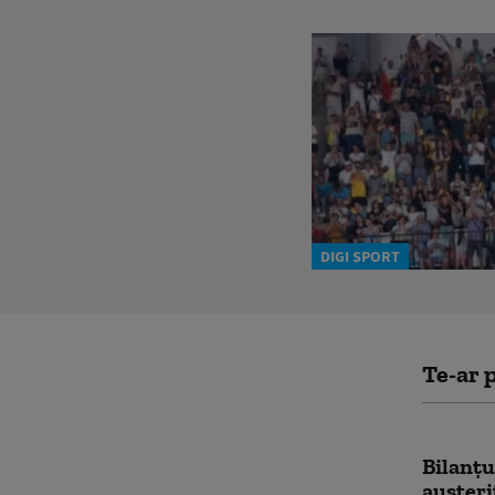
DIGI SPORT
Te-ar p
Bilanțu
austeri