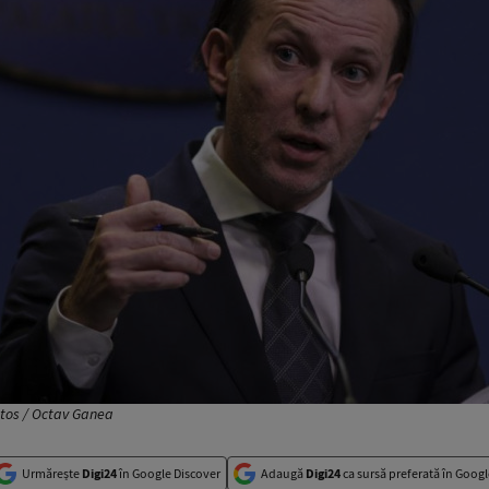
otos / Octav Ganea
Urmărește
Digi24
în Google Discover
Adaugă
Digi24
ca sursă preferată în Googl