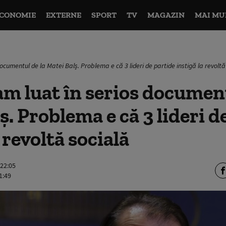
CONOMIE
EXTERNE
SPORT
TV
MAGAZIN
MAI MU
documentul de la Matei Balș. Problema e că 3 lideri de partide instigă la revoltă
am luat în serios document
ș. Problema e că 3 lideri d
 revoltă socială
 22:05
1:49