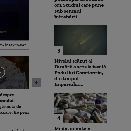
ori. Studiul care pune
sub semnul
întrebării...
3
Nivelul scăzut al
Dunării a scos la iveală
Podul lui Constantin,
din timpul
Imperiului...
 despre
Antrenament cu miză:
10 luni de la ex
umului:
pușcașii marini români au
Rahova: Oameni
ște nota de
testat vehiculele de asalt
așteaptă să intr
taxare, fie prin
amfibiu AAV-7 alături de
Primarul Cipri
4
militarii SUA
„Am comandat 
Medicamentele