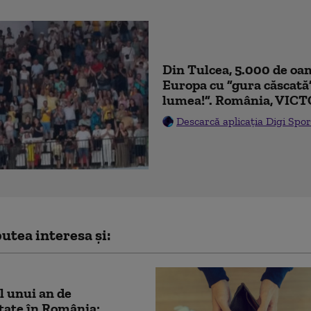
Din Tulcea, 5.000 de oam
Europa cu ”gura căscată
lumea!”. România, VICT
Descarcă aplicația Digi Spor
utea interesa și:
l unui an de
tate în România: