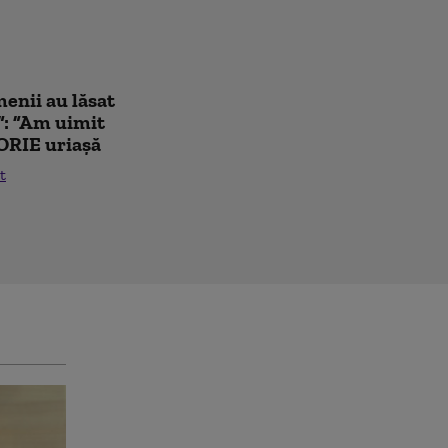
enii au lăsat
”: ”Am uimit
ORIE uriașă
t