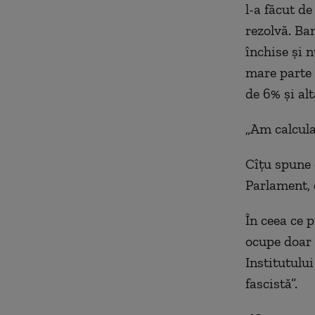
l-a făcut de
rezolvă. Ba
închise și 
mare parte 
de 6% și alt
„
Am calculat
Cîțu spune 
Parlament, 
În ceea ce 
ocupe doar
Institutulu
fascistă
”
.