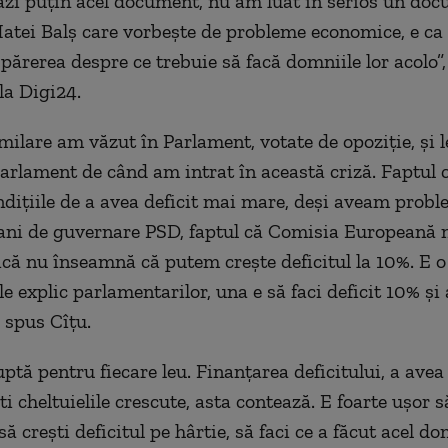
zi puțin acel document, n
u am luat în serios
un docu
Matei Balș care vorbește de probleme economice
, e c
 părerea
despre ce trebuie să facă domniile lor acolo”
la Digi24.
milare am văzut în Parlament, votate de opoziție, și 
Parlament de când am intrat în această criză. Faptul
dițiile de a avea deficit mai mare, deși aveam probl
i ani de guvernare PSD, faptul că Comisia Europeană 
tică nu înseamnă că putem crește deficitul la 10%. E 
le explic parlamentarilor, una e să faci deficit 10% și a
a spus Cîțu.
tă pentru fiecare leu. Finanțarea deficitului, a avea
ti cheltuielile crescute, asta contează. E foarte ușor să
ă crești deficitul pe hârtie, să faci ce a făcut acel d