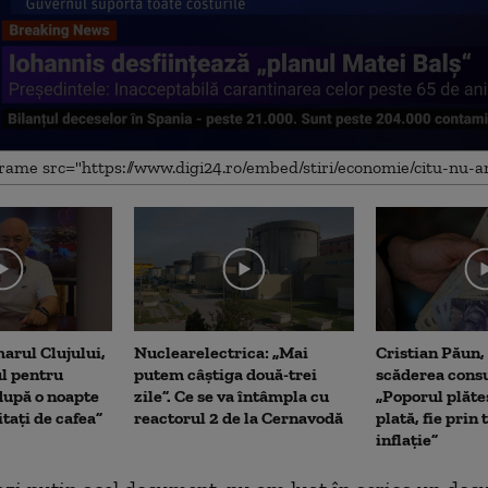
me
arul Clujului,
Nuclearelectrica: „Mai
Cristian Păun,
ul pentru
putem câștiga două-trei
scăderea cons
upă o noapte
zile”. Ce se va întâmpla cu
„Poporul plăte
itați de cafea”
reactorul 2 de la Cernavodă
plată, fie prin 
inflație”