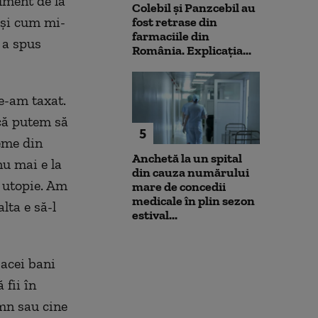
ment de la
Colebil și Panzcebil au
a și cum mi-
fost retrase din
farmaciile din
, a spus
România. Explicația...
le-am taxat.
 că putem să
5
eme din
Anchetă la un spital
nu mai e la
din cauza numărului
o utopie. Am
mare de concedii
medicale în plin sezon
lta e să-l
estival...
 acei bani
 fii în
omn sau cine