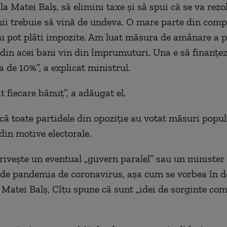
 la Matei Balș, să elimini taxe și să spui că se va rezo
nii trebuie să vină de undeva. O mare parte din comp
nu pot plăti impozite. Am luat măsura de amânare a pl
din acei bani vin din împrumuturi. Una e să finanțezi
a de 10%”, a explicat ministrul.
 fiecare bănuț”, a adăugat el.
că toate partidele din opoziție au votat măsuri popul
din motive electorale.
privește un eventual „guvern paralel” sau un minister 
 de pandemia de coronavirus, așa cum se vorbea în 
i Matei Balș, Cîțu spune că sunt „
idei de sorginte co