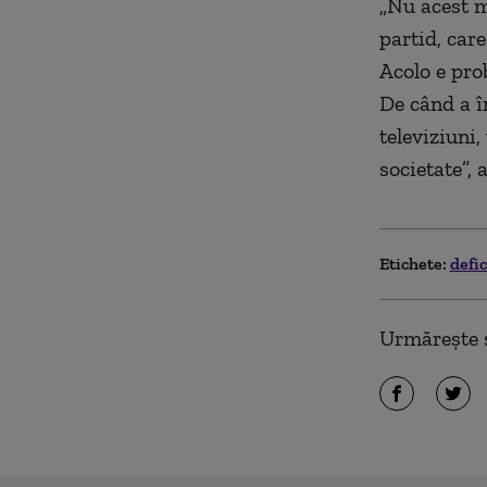
„
N
u ac
est
m
partid, care
A
colo e pro
D
e când a
î
televiziuni
,
societate”, 
Etichete:
defi
Urmărește ș