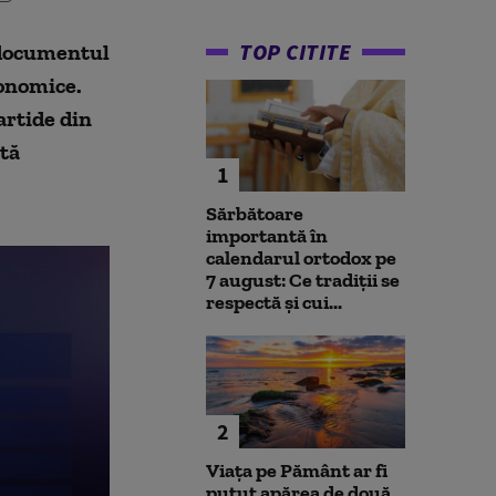
TOP CITITE
s documentul
conomice.
artide din
ută
1
Sărbătoare
importantă în
calendarul ortodox pe
7 august: Ce tradiții se
respectă și cui...
2
Viața pe Pământ ar fi
putut apărea de două