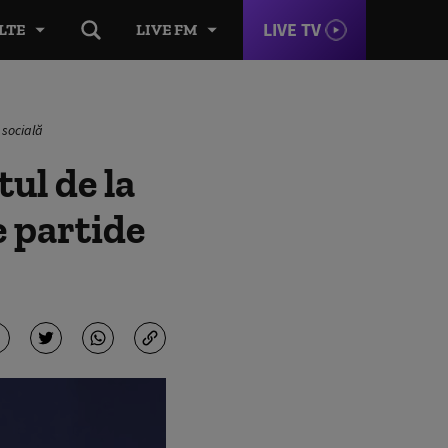
LIVE TV
LTE
LIVE FM
 socială
ul de la
e partide