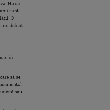
lva. Nu se
anii sunt
ății. O
 un deficit
iste în
care să se
documentul
munistă sau