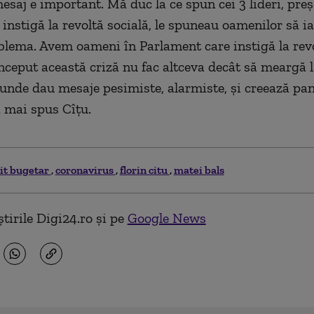
esaj e imp
ortant.
M
ă duc la ce spun cei 3 lideri, pre
 instigă la revoltă socială, le spuneau oam
enilor
să i
bl
ema
.
A
vem oam
eni
în
P
arlam
ent
care instigă la revo
nc
eput această c
riză nu fac altceva
decât să meargă l
unde
dau mesaje pesimiste, alarmiste, și creează pa
a mai spus Cîțu.
cit bugetar
coronavirus
florin citu
matei bals
tirile Digi24.ro și pe
Google News