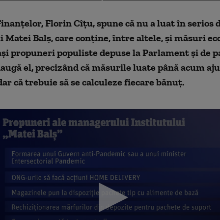
inanțelor, Florin Cîțu, spune că nu a luat în serio
i Matei Balș, care conține, între altele, și măsuri e
și propuneri populiste depuse la Parlament și de p
daugă el, precizând că măsurile luate până acum aj
ar că trebuie să se calculeze fiecare bănuț.