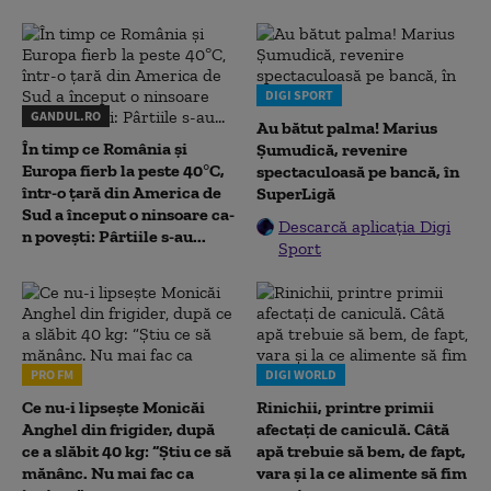
DIGI SPORT
GANDUL.RO
Au bătut palma! Marius
În timp ce România și
Șumudică, revenire
Europa fierb la peste 40°C,
spectaculoasă pe bancă, în
într-o țară din America de
SuperLigă
Sud a început o ninsoare ca-
Descarcă aplicația Digi
n povești: Pârtiile s-au...
Sport
PRO FM
DIGI WORLD
Ce nu-i lipsește Monicăi
Rinichii, printre primii
Anghel din frigider, după
afectați de caniculă. Câtă
ce a slăbit 40 kg: “Știu ce să
apă trebuie să bem, de fapt,
mănânc. Nu mai fac ca
vara și la ce alimente să fim