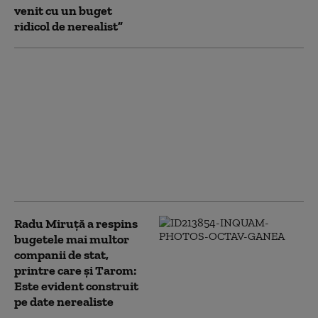
venit cu un buget
ridicol de nerealist”
Sindicatul Tarom
solicită demiterea
Consiliului de
Administraţie: Țintele
financiare asumate în
planul de
restructurare au fost
ratate
Radu Miruţă a respins
bugetele mai multor
companii de stat,
printre care şi Tarom:
Este evident construit
pe date nerealiste