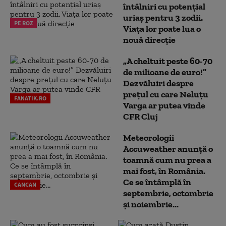
întâlniri cu potențial
uriaș pentru 3 zodii.
PE ROZ
Viața lor poate lua o
nouă direcție
„A cheltuit peste 60-70
de milioane de euro!”
Dezvăluiri despre
prețul cu care Neluțu
FANATIK.RO
Varga ar putea vinde
CFR Cluj
Meteorologii
Accuweather anunță o
toamnă cum nu prea a
mai fost, în România.
Ce se întâmplă în
CANCAN
septembrie, octombrie
și noiembrie...