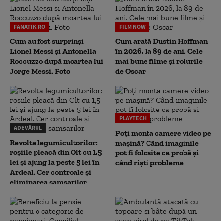
FANATIK.RO
FILM NOW
Cum au fost surprinși
Cum arată Dustin Hoffman
Lionel Messi și Antonella
în 2026, la 89 de ani. Cele
Roccuzzo după moartea lui
mai bune filme și rolurile
Jorge Messi. Foto
de Oscar
PLAYTECH
ADEVĂRUL
Poți monta camere video pe
Revolta legumicultorilor:
mașină? Când imaginile
roșiile pleacă din Olt cu 1,5
pot fi folosite ca probă și
lei și ajung la peste 5 lei în
când riști probleme
Ardeal. Cer controale și
eliminarea samsarilor