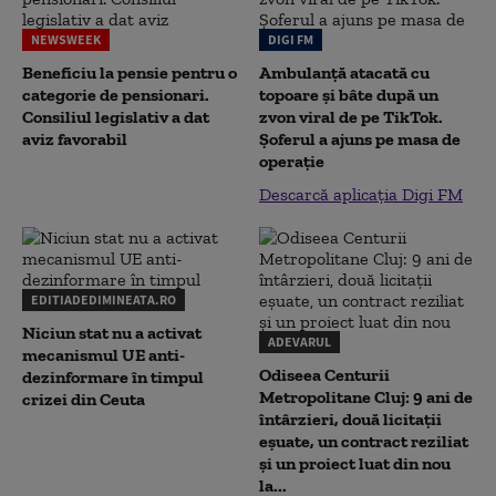
NEWSWEEK
DIGI FM
Beneficiu la pensie pentru o
Ambulanță atacată cu
categorie de pensionari.
topoare și bâte după un
Consiliul legislativ a dat
zvon viral de pe TikTok.
aviz favorabil
Șoferul a ajuns pe masa de
operație
Descarcă aplicația Digi FM
EDITIADEDIMINEATA.RO
Niciun stat nu a activat
ADEVARUL
mecanismul UE anti-
Odiseea Centurii
dezinformare în timpul
Metropolitane Cluj: 9 ani de
crizei din Ceuta
întârzieri, două licitații
eșuate, un contract reziliat
și un proiect luat din nou
la...