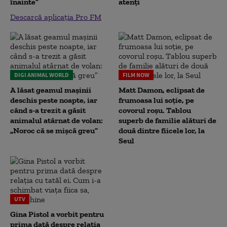
înainte”
atenți
Descarcă aplicația Pro FM
DIGI ANIMAL WORLD
FILM NOW
A lăsat geamul mașinii
Matt Damon, eclipsat de
deschis peste noapte, iar
frumoasa lui soție, pe
când s-a trezit a găsit
covorul roșu. Tablou
animalul atârnat de volan:
superb de familie alături de
„Noroc că se mișcă greu”
două dintre fiicele lor, la
Seul
UTV
Gina Pistol a vorbit pentru
prima dată despre relația