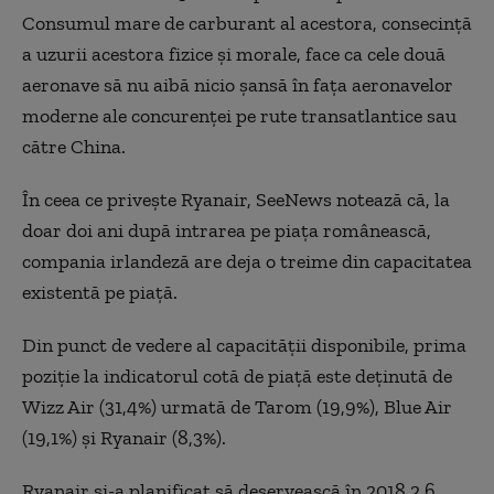
Consumul mare de carburant al acestora, consecință
a uzurii acestora fizice și morale, face ca cele două
aeronave să nu aibă nicio șansă în fața aeronavelor
moderne ale concurenței pe rute transatlantice sau
către China.
În ceea ce privește Ryanair, SeeNews notează că, la
doar doi ani după intrarea pe piața românească,
compania irlandeză are deja o treime din capacitatea
existentă pe piață.
Din punct de vedere al capacității disponibile, prima
poziție la indicatorul cotă de piață este deținută de
Wizz Air (31,4%) urmată de Tarom (19,9%), Blue Air
(19,1%) și Ryanair (8,3%).
Ryanair și-a planificat să deservească în 2018 2,6