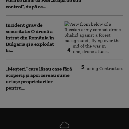
rusă se teme că FSB „scapă de sub
control”, după ce...
Incident grav de
securitate: O dronă a
intrat din România în
Bulgaria şi a explodat
4
la...
5
„Meșteri” care lăsau case fără
acoperiș și apoi cereau sume
uriașe proprietarilor
pentru...