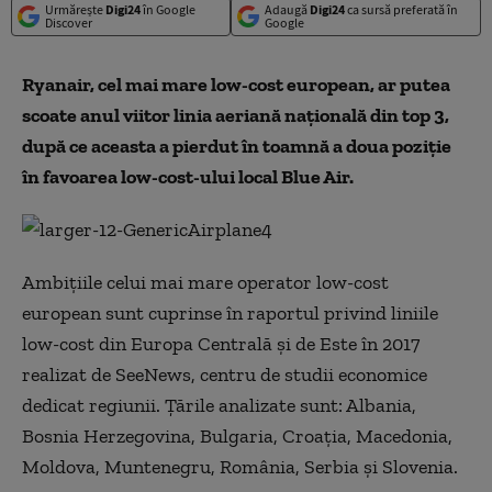
Urmărește
Digi24
în Google
Adaugă
Digi24
ca sursă preferată în
Discover
Google
Ryanair, cel mai mare low-cost european, ar putea
scoate anul viitor linia aeriană națională din top 3,
după ce aceasta a pierdut în toamnă a doua poziție
în favoarea low-cost-ului local Blue Air.
Ambițiile celui mai mare operator low-cost
european sunt cuprinse în raportul privind liniile
low-cost din Europa Centrală și de Este în 2017
realizat de SeeNews, centru de studii economice
dedicat regiunii. Țările analizate sunt: Albania,
Bosnia Herzegovina, Bulgaria, Croația, Macedonia,
Moldova, Muntenegru, România, Serbia și Slovenia.