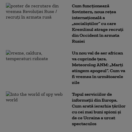
Cum funcționează
Sovintern, noua rețea
internațională a
„socialiștilor” cu care
Kremlinul atrage recruți
din Occident în armata
Rusiei
Un nou val de aer african
va cuprinde țara.
Meteorolog ANM: „Marți
atingem apogeul”. Cum va
fi vremea în următoarele
zile
Topul serviciilor de
informații din Europa.
Cum arată ierarhia țărilor
cu cei mai buni spioni și
de ce Ucraina a urcat
spectaculos