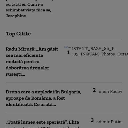
cu tatăl ei. Cum i-a
schimbat viața fiica sa,
Josephine
Top Citite
Radu Miruță: „Am găsit
1
cea mai eficientă
metodă pentru
doborârea dronelor
rusești...
2
Drona care a explodat în Bulgaria,
aproape de România, a fost
identificată. Ce arată...
3
„Toată lumea este speriată”. Elita