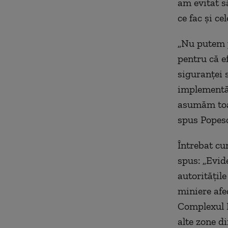
am evitat 
ce fac și cel
„
N
u putem 
pentru că e
siguranței
implementă
asumăm toat
spus Popes
Î
ntrebat cum
spus: „Evid
aut
oritățile
miniere
afe
C
omplexul
alte
zone di