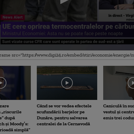
me
zare
Când se vor vedea efectele
Caniculă în sud 
 „riscurile
scufundării barjelor pe
vestul și centr
e” după
Dunăre, pentru salvarea
emis trei codu
ch și Moody’s:
centralei de la Cernavodă
erioadă simplă”