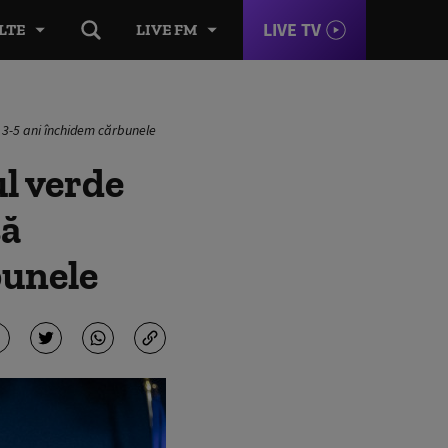
LIVE TV
LTE
LIVE FM
 3-5 ani închidem cărbunele
l verde
să
bunele