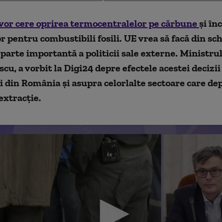
 vor cere oprirea termocentralelor pe cărbune
şi în
r pentru combustibili fosili. UE vrea să facă din sc
 parte importantă a politicii sale externe.
M
inistru
escu,
a vorbit la Digi24 depre
efectele acestei decizi
 din România și asupra celorlalte sectoare care de
 extrac
ț
i
e.