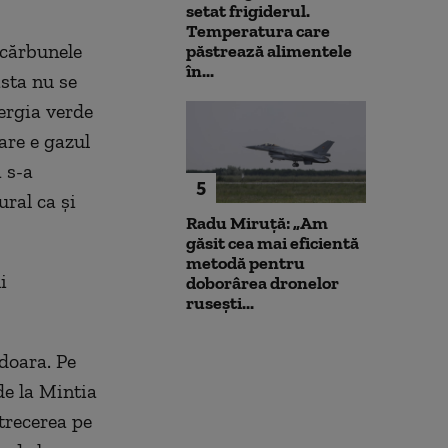
setat frigiderul.
Temperatura care
c
ă
rbun
e
le
păstrează alimentele
în...
sta nu se
ergia verde
are e gazul
a
s-a
5
ural c
a
și
Radu Miruță: „Am
găsit cea mai eficientă
metodă pentru
i
doborârea dronelor
rusești...
edoara.
P
e
e la Mintia
trecerea pe