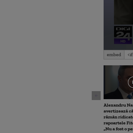
0
embed
seconds
of
5
minutes,
50
seconds
Volu
90%
Alexandru Na
avertizează că
rămân ridicat
rapoartele Fit
„Nu a fost o p