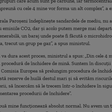
grupuri care acum sunt pe cărbune,
iar
termocentral
mpreună
cu cele 4 mine vor form
a
un alt complex
”, a 
ral
a
Paro
ș
eni îndeplinește sandardele de mediu, nu a
 emisiile CO2, dar și acolo putem merge mai departe 
nerabilă, un baraj unde poate fi făcută o microhidroc
a,
trecut
un grup
pe gaz
”, a spus ministrul.
t va dura acest proces, ministrul a spus: „D
in cele 4 
n procedur
ă
de închidere de m
i
nă.
S
untem în discuții 
s
C
om
isia
E
urop
ea
să prelungim procedura de închid
stă rezerve de huilă
destul
mari și să evităm riscuril
rii, să încercăm să le trecem
î
ntr-o închidere în sig
mentarea procedurii de închidere
”.
ouă
mine f
uncționează
absolut normal.
N
u avem un 