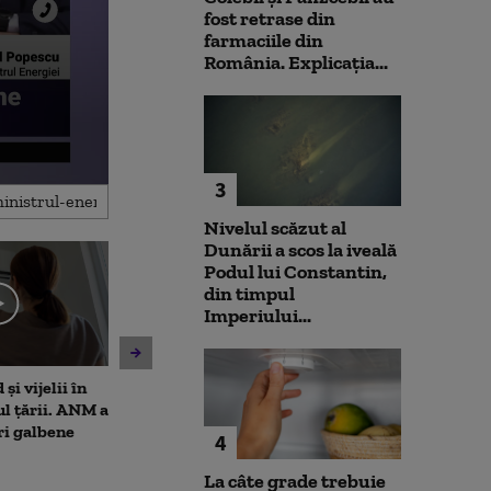
fost retrase din
farmaciile din
România. Explicația...
3
Nivelul scăzut al
Dunării a scos la iveală
Podul lui Constantin,
din timpul
Imperiului...
și vijelii în
Moody's menține ratingul de
De ce nu ajută 
ul țării. ANM a
țară al României, cu
la diminuarea s
ri galbene
perspectivă negativă.
Climatolog: Sun
4
Alexandru Nazare: E un
neuniform și n
răgaz, nu motiv de relaxare
este nevoie ma
La câte grade trebuie