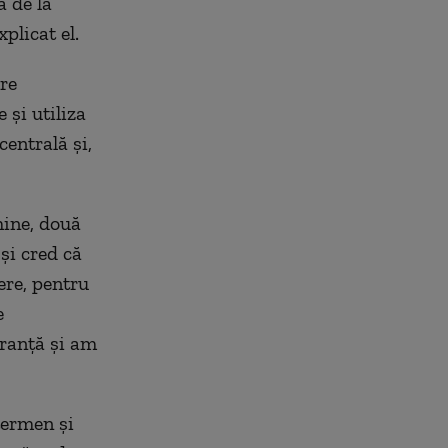
a
de la
explicat el.
re
și utiliza
entrală și,
mine,
două
și cr
e
d că
ere,
pentru
e
uranță și am
term
en
și