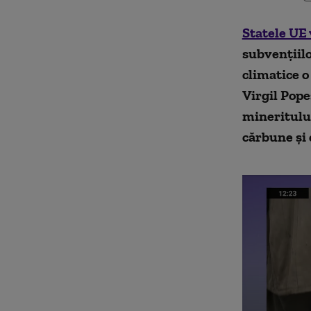
Statele UE
subvenţiilo
climatice o
Virgil Pop
mineritului
cărbune
ș
i