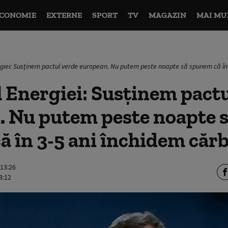
CONOMIE
EXTERNE
SPORT
TV
MAGAZIN
MAI MU
rgiei: Susținem pactul verde european. Nu putem peste noapte să spunem că în
 Energiei: Susținem pactu
. Nu putem peste noapte 
 în 3-5 ani închidem căr
 13:26
3:12