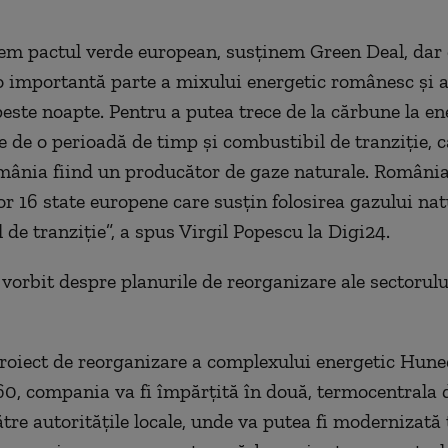
nem pactul verde europ
ean, susținem Green Deal,
dar 
 imp
ortantă
parte a mixului energetic rom
ânesc
și a
peste noapte.
Pentru
a putea trece de la cărbune la en
 de o per
ioadă
de timp și combustibil de tranziție, c
m
ânia
fiind un prod
ucător
de gaze naturale.
R
om
âni
or 16 state europ
ene
care susț
i
n folosirea gazului nat
 de tranziție
”, a spus Virgil Popescu la Digi24.
 vorbit despre
planurile de reorganizare ale sectorulu
roiect de reorganizare a complexului energetic Hun
0, compania va fi împărțită în
două,
termocentral
a
d
tre autoritățile locale, unde va putea fi modernizată 