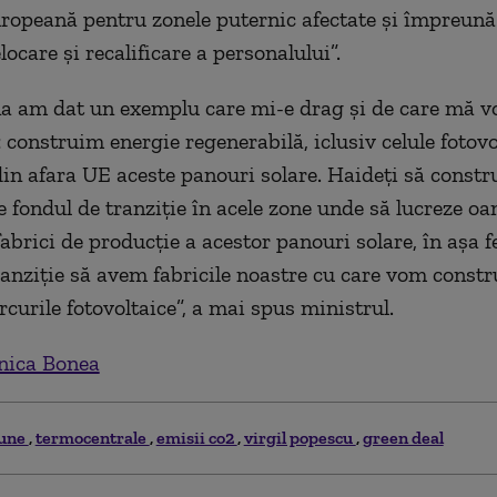
ropeană
p
entru
zonele puternic afectate și
î
mpr
eună
locare și recalificare a pers
onalului”.
na am dat un exemplu
care mi-e drag
și de care mă vo
: construim energ
ie
regenerabilă, iclusiv celule fotovo
in afar
a
UE ac
este
panouri solare.
H
aide
ț
i să constr
 fondul de tranziție în acele zone unde să lucreze oa
abrici de prod
ucție
a ac
estor
panouri solare,
în
așa fe
ranziție să avem fabricile noastre cu care vom constr
curile fotovoltaice
”, a mai spus ministrul.
ica Bonea
une
termocentrale
emisii co2
virgil popescu
green deal