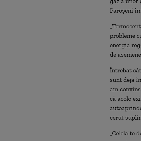
gaz a unor 
Paroșeni
î
„
T
ermocent
probl
eme
cu
energ
ia
rege
de asemene
Întrebat câ
sunt deja î
am convin
că
acolo exi
autoaprinde
cerut supli
„
Ce
lelalte
d