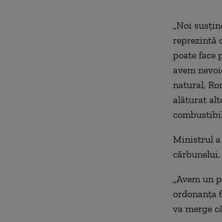
„
N
oi susți
repr
ezintă
o
poate face 
avem nevoie
natural,
R
o
alăturat alt
combustibil
Ministrul a
cărbunelui.
„
A
vem un p
ord
onanța
6
va merge că