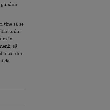
gândim
i ține să se
ltaice, dar
uim în
menii, să
l încât din
ui de