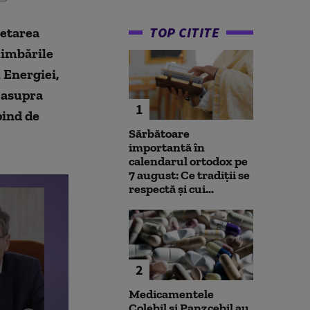
TOP CITITE
cetarea
himbările
l Energiei,
i asupra
1
pind de
Sărbătoare
importantă în
calendarul ortodox pe
7 august: Ce tradiții se
respectă și cui...
2
Medicamentele
Colebil și Panzcebil au