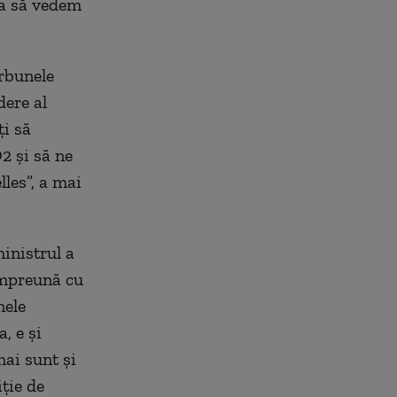
a
să vedem
ărbunele
dere
al
i să
 și să ne
lles
”, a mai
ministrul a
mpr
eună
cu
nele
ma
,
e
și
ai sunt și
iție
de