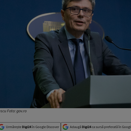
escu Foto: gov.ro
Urmărește
Digi24
în Google Discover
Adaugă
Digi24
ca sursă preferată în Googl