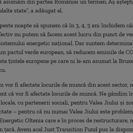
să
asumăm din partea României
un termen.
A
ș a
ș
t
ept
elalte state
”, a adăugat el.
peste noapte să spunem
că
în 3, 4, 5 ani închidem c
fectiv
nu putem să facem ac
est
lucru
din punct de ve
s
ist
emului energetic
național.
Dar
suntem determinaț
m pactul verde european, să reducem emisiile
de
CO2
e țintele europene pe care ni le-am asumat la Bruxe
cu.
 vor fi afectate locurile de muncă din acest sector, 
ent că vor fi afectate locurile de muncă. Ne
gândim
î
locale, cu partenerii sociali, p
entru
V
alea
J
iului și zo
ctate – pentru că nu numai Valea Jiului este proble
E
nergetic
O
ltenia
care e
în proces de restructurare,
m
n țară. A
vem acel
J
ust
T
ransition
Fund
pus la disp
oz