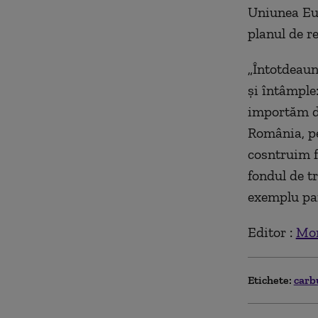
U
niunea
E
u
planul de re
„
Întotdeau
și întâmple
importăm d
România, pe
cosntruim f
fondul de t
ex
emplu
par
Editor :
Mon
Etichete:
carb