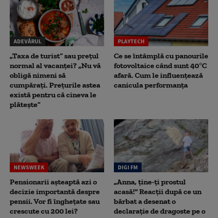
ADEVĂRUL
PLAYTECH
„Taxa de turist” sau prețul
Ce se întâmplă cu panourile
normal al vacanței? „Nu vă
fotovoltaice când sunt 40°C
obligă nimeni să
afară. Cum le influențează
cumpărați. Prețurile astea
canicula performanța
există pentru că cineva le
plătește”
NEWSWEEK
DIGI FM
Pensionarii așteaptă azi o
„Anna, ţine-ţi prostul
decizie importantă despre
acasă!" Reacţii după ce un
pensii. Vor fi înghețate sau
bărbat a desenat o
crescute cu 200 lei?
declaraţie de dragoste pe o