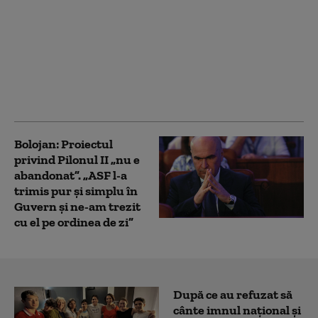
Digi Communications
N.V. raportează
venituri de 1,1 miliarde
euro, o creștere de 21%
în primul semestru din
2025
Bolojan: Proiectul
privind Pilonul II „nu e
abandonat”. „ASF l-a
trimis pur și simplu în
Guvern și ne-am trezit
cu el pe ordinea de zi”
După ce au refuzat să
cânte imnul naţional şi