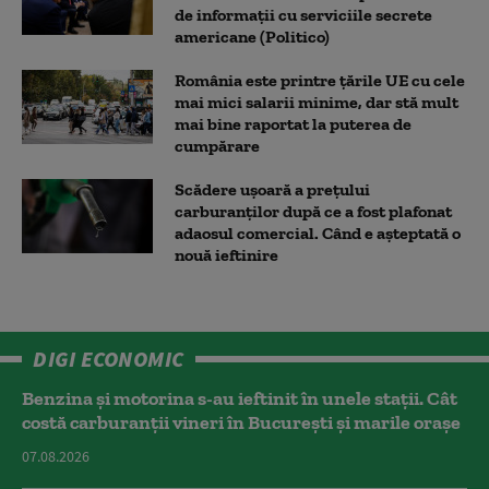
de informații cu serviciile secrete
americane (Politico)
România este printre țările UE cu cele
mai mici salarii minime, dar stă mult
mai bine raportat la puterea de
cumpărare
Scădere ușoară a prețului
carburanților după ce a fost plafonat
adaosul comercial. Când e așteptată o
nouă ieftinire
DIGI ECONOMIC
Benzina și motorina s-au ieftinit în unele stații. Cât
costă carburanții vineri în București și marile orașe
07.08.2026