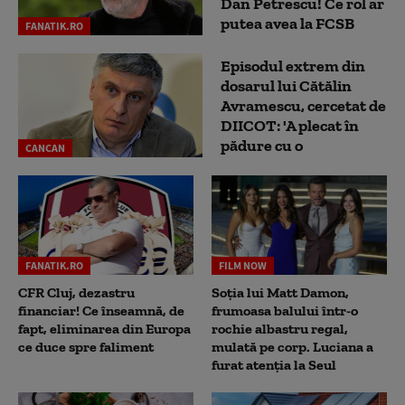
Dan Petrescu! Ce rol ar
putea avea la FCSB
FANATIK.RO
Episodul extrem din
dosarul lui Cătălin
Avramescu, cercetat de
DIICOT: 'A plecat în
pădure cu o
CANCAN
FANATIK.RO
FILM NOW
CFR Cluj, dezastru
Soția lui Matt Damon,
financiar! Ce înseamnă, de
frumoasa balului într-o
fapt, eliminarea din Europa
rochie albastru regal,
ce duce spre faliment
mulată pe corp. Luciana a
furat atenția la Seul