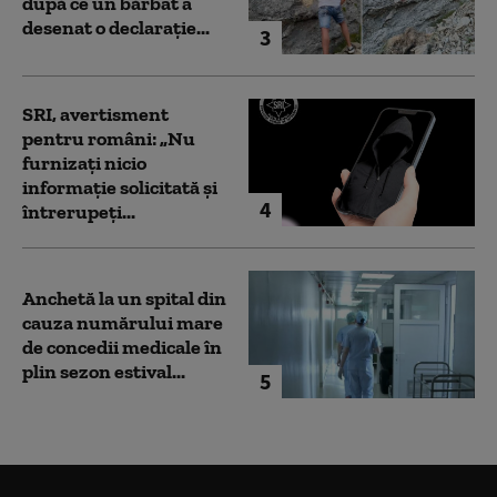
după ce un bărbat a
desenat o declarație...
3
SRI, avertisment
pentru români: „Nu
furnizați nicio
informație solicitată și
4
întrerupeți...
Anchetă la un spital din
cauza numărului mare
de concedii medicale în
plin sezon estival...
5