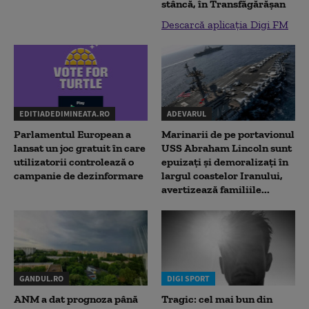
stâncă, în Transfăgărăşan
Descarcă aplicația Digi FM
EDITIADEDIMINEATA.RO
ADEVARUL
Parlamentul European a
Marinarii de pe portavionul
lansat un joc gratuit în care
USS Abraham Lincoln sunt
utilizatorii controlează o
epuizați și demoralizați în
campanie de dezinformare
largul coastelor Iranului,
avertizează familiile...
GANDUL.RO
DIGI SPORT
ANM a dat prognoza până
Tragic: cel mai bun din