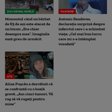
DIGI ANIMAL WORLD
FILM NOW
Momentul când un bărbat
Antonio Banderas,
de 65 de ani este atacat de
declarație surpriză despre
un bizon: „Era chiar
infarctul care i-a schimbat
deasupra mea”. Imaginile
viața: „Cel mai bun lucru
sunt greu de urmărit
care mi s-a întâmplat
vreodată”
UTV
Alina Pușcău a dezvăluit că
se confruntă cu o boală
gravă. „Am cinci tumori. Vă
rog să vă rugați pentru
mine”