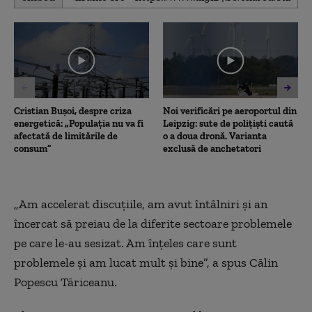
seconds
of
12
minutes,
18
seconds
Cristian Bușoi, despre criza
Noi verificări pe aeroportul din
energetică: „Populația nu va fi
Leipzig: sute de polițiști caută
afectată de limitările de
o a doua dronă. Varianta
consum”
exclusă de anchetatori
„
Am accelerat discuțiile, am avut întâlniri și an
încercat să preiau de la diferite sectoare problemele
pe care le-au sesizat. Am înțeles care sunt
problemele și am lucat mult și bine”, a spus Călin
Popescu Tăriceanu.