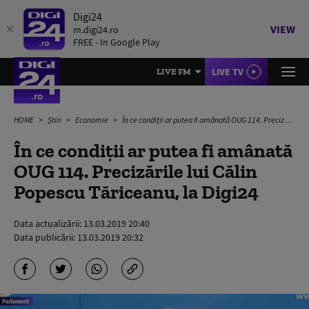
Digi24
VIEW
m.digi24.ro
FREE - In Google Play
LIVE TV
LIVE FM
HOME
Știri
Economie
În ce condiții ar putea fi amânată OUG 114. Precizările lui Călin Popescu Tăriceanu, la Digi24
În ce condiții ar putea fi amânată
OUG 114. Precizările lui Călin
Popescu Tăriceanu, la Digi24
Data actualizării:
13.03.2019 20:40
Data publicării:
13.03.2019 20:32