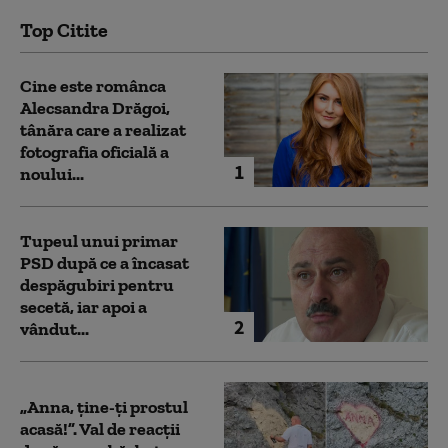
Top Citite
Cine este românca
Alecsandra Drăgoi,
tânăra care a realizat
fotografia oficială a
1
noului...
Tupeul unui primar
PSD după ce a încasat
despăgubiri pentru
secetă, iar apoi a
2
vândut...
„Anna, ţine-ţi prostul
acasă!”. Val de reacții