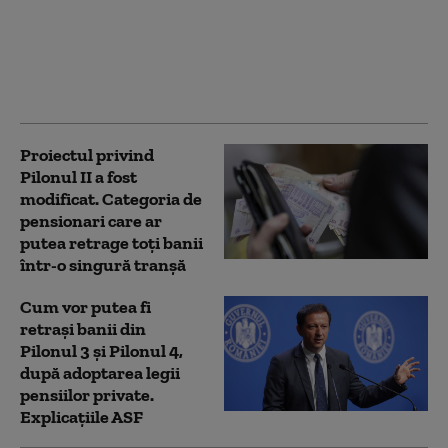
Miruță privind
folosirea banilor din
Pilonul II în industria
de apărare: Uitați-vă la
cine o coordonează
Proiectul privind
Pilonul II a fost
modificat. Categoria de
pensionari care ar
putea retrage toți banii
într-o singură tranșă
Cum vor putea fi
retrași banii din
Pilonul 3 și Pilonul 4,
după adoptarea legii
pensiilor private.
Explicațiile ASF