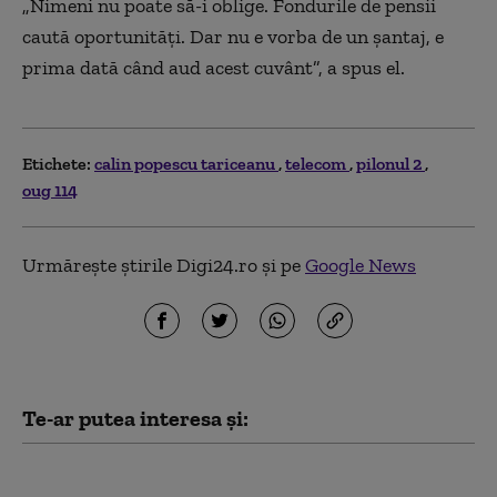
„
Nimeni nu poate să-i oblige. Fondurile de pensii
caută oportunități. Dar nu e vorba de un șantaj, e
prima dată când aud acest cuvânt”, a spus el.
Etichete:
calin popescu tariceanu
telecom
pilonul 2
oug 114
Urmărește știrile Digi24.ro și pe
Google News
Te-ar putea interesa și:
Avertismentul lui Radu