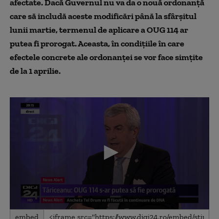
afectate. Dacă Guvernul nu va da o nouă ordonanță
care să includă aceste modificări până la sfârșitul
lunii martie, termenul de aplicare a OUG 114 ar
putea fi prorogat. Aceasta, în condițiile în care
efectele concrete ale ordonanței se vor face simțite
de la 1 aprilie.
0
embed